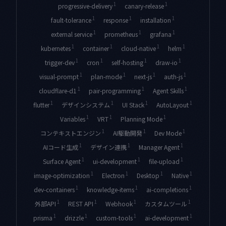
1
1
progressive-delivery
canary-release
1
1
1
fault-tolerance
response
installation
1
1
1
external service
prometheus
grafana
1
1
1
1
kubernetes
container
cloud-native
helm
1
1
1
1
trigger-dev
cron
self-hosting
draw-io
1
1
1
1
visual-prompt
plan-mode
next-js
auth-js
1
1
1
cloudflare-d1
pair-programming
Agent Skills
1
1
1
1
flutter
デザインシステム
UI Stack
AutoLayout
1
1
1
Variables
VRT
Planning Mode
1
1
1
コンテキストエンジン
AI駆動開発
Dev Mode
1
1
1
AIコード生成
デザイン連携
Manager Agent
1
1
1
Surface Agent
ui-development
file-upload
1
1
1
1
image-optimization
Electron
Desktop
Native
1
1
1
dev-containers
knowledge-items
ai-completions
1
1
1
1
外部API
REST API
Webhook
カスタムツール
1
1
1
1
prisma
drizzle
custom-tools
ai-development