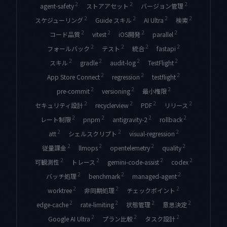
2
2
2
agent-safety
ストアアセット
バージョン管理
2
2
2
2
スケジューリング
Guide スキル
AI Ultra
検索
2
2
2
2
コード品質
vitest
iOS開発
parallel
2
2
2
2
フォールバック
テスト
統合
fastapi
2
2
2
2
スキル
gradle
audit-log
TestFlight
2
2
2
App Store Connect
regression
testflight
2
2
2
pre-commit
versioning
最小権限
2
2
2
2
セキュリティ設計
recyclerview
PDF
リリース
2
2
2
2
レート制限
pnpm
antigravity-2
rollback
2
2
2
att
シェルスクリプト
visual-regression
2
2
2
2
従量課金
llmops
opentelemetry
quality
2
2
2
2
可観測性
トレース
gemini-code-assist
codex
2
2
2
バッチ処理
benchmark
managed-agent
2
2
2
worktree
非同期処理
チェックポイント
2
2
2
2
edge-cache
rate-limiting
状態管理
意思決定
2
2
2
Google AI Ultra
プラン比較
タスク設計