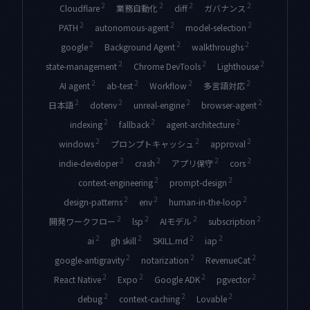
2
2
2
2
Cloudflare
業務自動化
diff
ガバナンス
2
2
2
PATH
autonomous-agent
model-selection
2
2
2
google
Background Agent
walkthroughs
2
2
2
state-management
Chrome DevTools
Lighthouse
2
2
2
2
AI agent
ab-test
Workflow
多言語対応
2
2
2
2
日本語
dotenv
unreal-engine
browser-agent
2
2
2
indexing
fallback
agent-architecture
2
2
2
windows
プロンプトキャッシュ
approval
2
2
2
2
indie-developer
crash
アプリ保守
cors
2
2
context-engineering
prompt-design
2
2
2
design-patterns
env
human-in-the-loop
2
2
2
2
開発ワークフロー
lsp
AIモデル
subscription
2
2
2
2
ai
gh skill
SKILL.md
iap
2
2
2
google-antigravity
notarization
RevenueCat
2
2
2
2
React Native
Expo
Google ADK
pgvector
2
2
2
debug
context-caching
Lovable