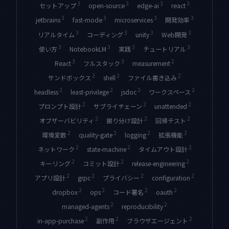
3
3
3
3
セットアップ
open-source
edge-ai
react
3
3
3
3
jetbrains
fast-mode
microservices
開発効率
3
3
3
3
リアルタイム
コーディング
unity
Web開発
3
3
3
3
使い方
NotebookLM
実践
チュートリアル
3
3
2
measurement
React
フルスタック
2
2
2
サンドボックス
shell
ファイル書き込み
2
2
2
2
headless
least-privilege
jsdoc
ワークスペース
2
2
2
プロンプト設計
サプライチェーン
unattended
2
2
2
オブザーバビリティ
振り分け設計
回帰テスト
2
2
2
2
環境変数
quality-gate
logging
拡張機能
2
2
2
ネットワーク
state-machine
タイムアウト設計
2
2
2
キーリング
コミット設計
release-engineering
2
2
2
2
アプリ設計
grpc
プライバシー
configuration
2
2
2
2
dropbox
ops
コード署名
oauth
2
2
managed-agents
reproducibility
2
2
2
in-app-purchase
副作用
ブラウザエージェント