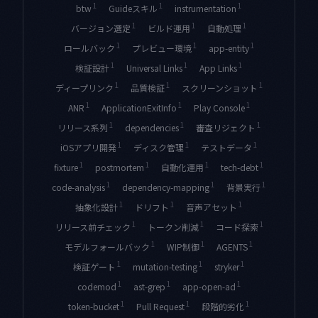
1
1
1
btw
Guideスキル
instrumentation
1
1
1
バージョン選定
ビルド運用
自動処理
1
1
1
ロールバック
プレビュー環境
app-entity
1
1
1
検証設計
Universal Links
App Links
1
1
1
ディープリンク
品質検証
スクリーンショット
1
1
1
ANR
ApplicationExitInfo
Play Console
1
1
1
リリース系列
dependencies
審査リジェクト
1
1
1
iOSアプリ開発
ディスク管理
テストデータ
1
1
1
1
fixture
postmortem
自動化運用
tech-debt
1
1
1
code-analysis
dependency-mapping
背景実行
1
1
1
抽象化設計
ドリフト
音声アセット
1
1
1
リリース前チェック
トークン削減
コード探索
1
1
1
モデルフォールバック
WIP制御
AGENTS
1
1
1
検証ゲート
mutation-testing
stryker
1
1
1
codemod
ast-grep
app-open-ad
1
1
1
token-bucket
Pull Request
段階的劣化