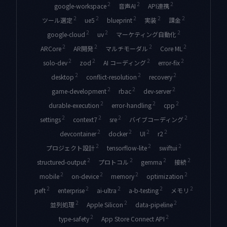
2
2
2
google-workspace
音声AI
API連携
2
2
2
2
2
ツール選定
ue5
blueprint
実装
課金
2
2
2
google-cloud
uv
マーケティング自動化
2
2
2
2
ARCore
AR開発
マルチモーダル
Core ML
2
2
2
2
solo-dev
zod
AI コーディング
error-fix
2
2
2
desktop
conflict-resolution
recovery
2
2
2
game-development
rbac
dev-server
2
2
2
durable-execution
error-handling
cpp
2
2
2
2
settings
context7
sre
バイブコーディング
2
2
2
2
devcontainer
docker
UI
r2
2
2
2
プロジェクト設計
tensorflow-lite
swiftui
2
2
2
2
structured-output
プロトコル
gemma
接続
2
2
2
2
mobile
on-device
memory
optimization
2
2
2
2
2
peft
enterprise
ai-ultra
a-b-testing
メモリ
2
2
2
並列処理
Apple Silicon
data-pipeline
2
2
type-safety
App Store Connect API