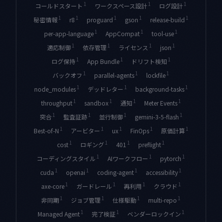
1
1
1
コールドスタート
ワークスペース設計
ログ設計
1
1
1
1
1
秘密情報
r8
proguard
gson
release-build
1
1
1
per-app-language
AppCompat
tool-use
1
1
1
1
適応制御
依存管理
ライセンス
json
1
1
1
ログ保持
App Bundle
ドリフト検知
1
1
1
バックオフ
parallel-agents
lockfile
1
1
1
node_modules
デッドレター
background-tasks
1
1
1
1
throughput
sandbox
通知
Meter Events
1
1
1
1
突合
監査証跡
並行制御
gemini-3-5-flash
1
1
1
1
1
Best-of-N
アービター
ux
FinOps
原価計算
1
1
1
1
cost
ロギング
401
preflight
1
1
1
コーディングスタイル
AIワークフロー
pytorch
1
1
1
1
cuda
openai
coding-agent
accessibility
1
1
1
1
axe-core
ガードレール
再利用
クラウド
1
1
1
1
非同期
ジョブ管理
仕様駆動
multi-repo
1
1
1
Managed Agent
完了検証
ベンダーロックイン