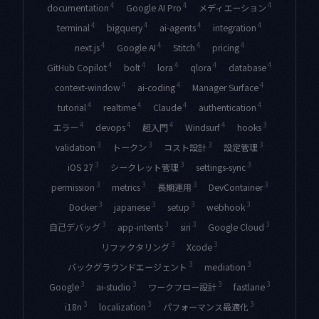
4
4
4
documentation
Google AI Pro
メディエーション
4
4
4
4
terminal
bigquery
ai-agents
integration
4
4
4
4
next.js
Google AI
Stitch
pricing
4
4
4
4
4
GitHub Copilot
bolt
lora
qlora
database
4
4
4
context-window
ai-coding
Manager Surface
4
4
4
4
tutorial
realtime
Claude
authentication
4
4
4
4
3
hooks
エラー
devops
超入門
Windsurf
3
3
3
3
validation
トークン
コスト設計
設定管理
3
3
3
iOS 27
シークレット管理
settings-sync
3
3
3
3
permission
metrics
長期運用
DevContainer
3
3
3
3
Docker
japanese
setup
webhook
3
3
3
3
自己デバッグ
app-intents
siri
Google Cloud
3
3
リファクタリング
Xcode
3
3
バックグラウンドエージェント
mediation
3
3
3
3
Google
ai-studio
ワークフロー設計
fastlane
3
3
3
i18n
localization
パフォーマンス最適化