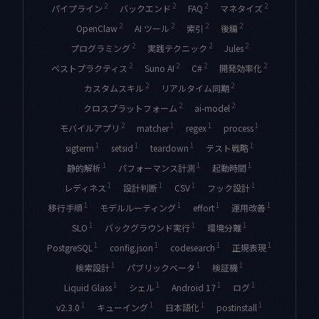
2
2
2
2
パイプライン
バックエンド
FAQ
マネタイズ
2
2
2
2
OpenClaw
AI ツール
索引
後編
2
2
2
プログラミング
実践テクニック
Jules
2
2
2
2
ベストプラクティス
Suno AI
C#
開発効率化
2
2
カスタムスキル
リアルタイム同期
2
2
クロスプラットフォーム
ai-model
2
1
1
1
モバイルアプリ
matcher
regex
process
1
1
1
1
sigterm
setsid
teardown
テスト戦略
1
1
1
静的解析
パフォーマンス計測
起動時間
1
1
1
1
レディネス
設計判断
CSV
フック設計
1
1
1
1
移行手順
モデルルーティング
effort
運用改善
1
1
1
SLO
バックグラウンド実行
環境分離
1
1
1
1
PostgreSQL
config.json
codesearch
正規表現
1
1
1
検索設計
パブリックベータ
検証機
1
1
1
1
Liquid Glass
シェル
Android 17
ログ
1
1
1
1
v2.3.0
キューイング
日本語化
postinstall