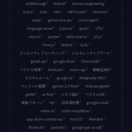
1
1
1
walkthrough
firewall
harness-engineering
1
1
1
1
1
ai-pro
jules
vllm
self-hosted
inference
1
1
1
warp
gemini-live-api
voice-agent
1
1
1
1
language-server
pylance
gopls
CPU
1
1
1
1
asyncio
jupyter
data-science
p5.js
1
1
1
Three.js
WebGL
GLSL
1
1
クリエイティブコーディング
ジェネレーティブアート
1
1
1
gmail-api
google-drive
ChromaDB
1
1
1
1
ベクトル検索
shortcuts
vision-api
動画生成AI
1
1
1
カスタムルール
google-ai
Antigravity Ultra
1
1
1
クレジット管理
gemini-2.5-flash
firebase-genkit
1
1
1
1
genkit
ai-flow
メモリ設計
ベクトルDB
1
1
1
1
実装パターン
nlp
日本語処理
google-colab
1
1
vertex-ai
code-completion
1
1
1
app-store-connect-api
macOS
MenuBar
1
1
1
Shortcuts
pydantic
google-gen-ai-sdk