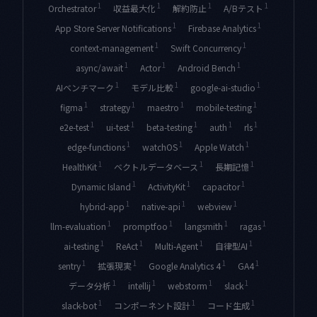
1
1
1
1
Orchestrator
収益最大化
解約防止
A/Bテスト
1
1
App Store Server Notifications
Firebase Analytics
1
1
context-management
Swift Concurrency
1
1
1
async/await
Actor
Android Bench
1
1
1
AIベンチマーク
モデル比較
google-ai-studio
1
1
1
1
figma
strategy
maestro
mobile-testing
1
1
1
1
1
e2e-test
ui-test
beta-testing
auth
rls
1
1
1
edge-functions
watchOS
Apple Watch
1
1
1
HealthKit
ベクトルデータベース
長期記憶
1
1
1
Dynamic Island
ActivityKit
capacitor
1
1
1
hybrid-app
native-api
webview
1
1
1
1
llm-evaluation
promptfoo
langsmith
ragas
1
1
1
1
ai-testing
ReAct
Multi-Agent
自律型AI
1
1
1
1
sentry
拡張現実
Google Analytics 4
GA4
1
1
1
1
データ分析
intellij
webstorm
slack
1
1
1
slack-bot
コンポーネント設計
コード生成