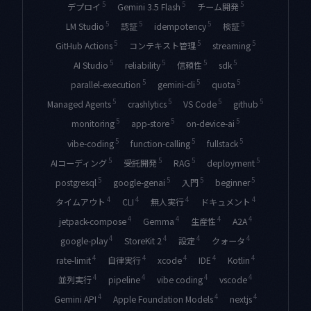
5
5
5
デプロイ
Gemini 3.5 Flash
チーム開発
5
5
5
5
LM Studio
認証
idempotency
検証
5
5
5
GitHub Actions
コンテキスト管理
streaming
5
5
5
5
AI Studio
reliability
信頼性
sdk
5
5
5
parallel-execution
gemini-cli
quota
5
5
5
5
Managed Agents
crashlytics
VS Code
github
5
5
5
monitoring
app-store
on-device-ai
5
5
5
vibe-coding
function-calling
fullstack
5
5
5
5
AIコーディング
受託開発
RAG
deployment
5
5
5
5
postgresql
google-genai
入門
beginner
4
4
4
4
タイムアウト
CLI
無人実行
ドキュメント
4
4
4
4
jetpack-compose
Gemma
生産性
A2A
4
4
4
4
google-play
StoreKit 2
設定
クォータ
4
4
4
4
4
rate-limit
自律実行
xcode
IDE
Kotlin
4
4
4
4
並列実行
pipeline
vibe coding
vscode
4
4
4
Gemini API
Apple Foundation Models
nextjs