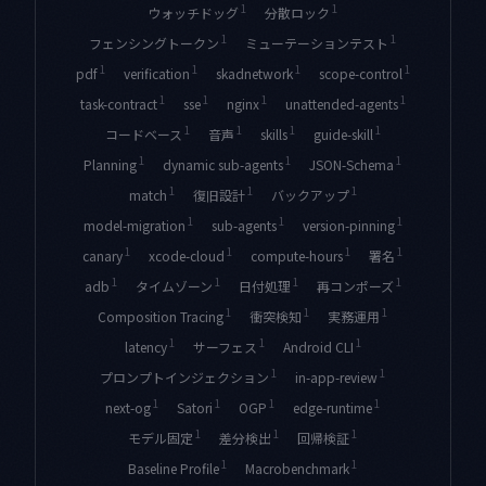
1
1
ウォッチドッグ
分散ロック
1
1
フェンシングトークン
ミューテーションテスト
1
1
1
1
pdf
verification
skadnetwork
scope-control
1
1
1
1
task-contract
sse
nginx
unattended-agents
1
1
1
1
コードベース
音声
skills
guide-skill
1
1
1
Planning
dynamic sub-agents
JSON-Schema
1
1
1
match
復旧設計
バックアップ
1
1
1
model-migration
sub-agents
version-pinning
1
1
1
1
canary
xcode-cloud
compute-hours
署名
1
1
1
1
adb
タイムゾーン
日付処理
再コンポーズ
1
1
1
Composition Tracing
衝突検知
実務運用
1
1
1
latency
サーフェス
Android CLI
1
1
プロンプトインジェクション
in-app-review
1
1
1
1
next-og
Satori
OGP
edge-runtime
1
1
1
モデル固定
差分検出
回帰検証
1
1
Baseline Profile
Macrobenchmark