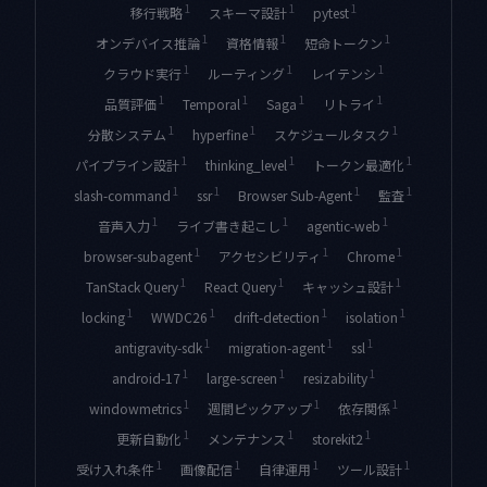
1
1
1
移行戦略
スキーマ設計
pytest
1
1
1
オンデバイス推論
資格情報
短命トークン
1
1
1
クラウド実行
ルーティング
レイテンシ
1
1
1
1
品質評価
Temporal
Saga
リトライ
1
1
1
分散システム
hyperfine
スケジュールタスク
1
1
1
パイプライン設計
thinking_level
トークン最適化
1
1
1
1
slash-command
ssr
Browser Sub-Agent
監査
1
1
1
音声入力
ライブ書き起こし
agentic-web
1
1
1
browser-subagent
アクセシビリティ
Chrome
1
1
1
TanStack Query
React Query
キャッシュ設計
1
1
1
1
locking
WWDC26
drift-detection
isolation
1
1
1
antigravity-sdk
migration-agent
ssl
1
1
1
android-17
large-screen
resizability
1
1
1
windowmetrics
週間ピックアップ
依存関係
1
1
1
更新自動化
メンテナンス
storekit2
1
1
1
1
受け入れ条件
画像配信
自律運用
ツール設計