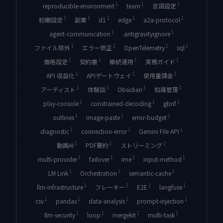
1
1
1
reproducible-environment
team
言語設定
1
1
1
1
1
初期設定
副業
d1
edge
a2a-protocol
1
1
agent-communication
.antigravityignore
1
1
1
1
ファイル除外
エラー修正
OpenTelemetry
sql
1
1
1
1
価格設定
契約書
継続運用
実務ガイド
1
1
1
API 収益化
APIゲートウェイ
使用量課金
1
1
1
1
アーティスト
体験談
Obsidian
知識管理
1
1
1
play-console
constrained-decoding
gbnf
1
1
1
outlines
image-paste
error-budget
1
1
1
diagnostic
connection-error
Gemini File API
1
1
1
動画AI
PDF要約
ストリーミング
1
1
1
1
multi-provider
failover
ime
input-method
1
1
1
LM Link
Orchestration
semantic-cache
1
1
1
1
llm-infrastructure
フレーキー
E2E
langfuse
1
1
1
1
csv
pandas
data-analysis
prompt-injection
1
1
1
1
llm-security
loop
mergekit
multi-task