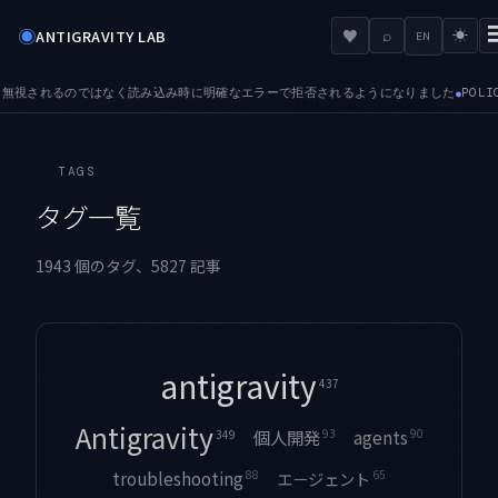
◉
♥
ANTIGRAVITY LAB
⌕
☀
EN
POLICY — 接続済みツールサーバに対する管理者ポリシーが、正しく適用されるよう
TAGS
タグ一覧
1943 個のタグ、5827 記事
antigravity
437
Antigravity
93
90
agents
個人開発
349
88
troubleshooting
65
エージェント