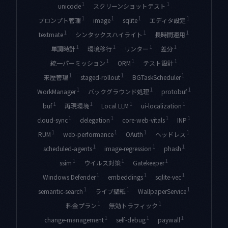
1
1
unicode
スクリーンショットテスト
1
1
1
1
プロンプト管理
image
sqlite
エディタ設定
1
1
1
textmate
シンタックスハイライト
長時間運用
1
1
1
1
単調時計
環境移行
リンター
差分
1
1
1
統一パーミッション
ORM
テスト設計
1
1
1
来歴管理
staged-rollout
BGTaskScheduler
1
1
1
WorkManager
バックグラウンド処理
protobuf
1
1
1
1
buf
再現環境
Local LLM
ui-localization
1
1
1
1
cloud-sync
delegation
core-web-vitals
INP
1
1
1
1
RUM
web-performance
OAuth
ヘッドレス
1
1
1
scheduled-agents
image-regression
phash
1
1
1
ssim
ウイルス対策
Gatekeeper
1
1
1
Windows Defender
embeddings
sqlite-vec
1
1
1
semantic-search
ライブ壁紙
WallpaperService
1
1
料金プラン
無効トラフィック
1
1
1
change-management
self-debug
paywall