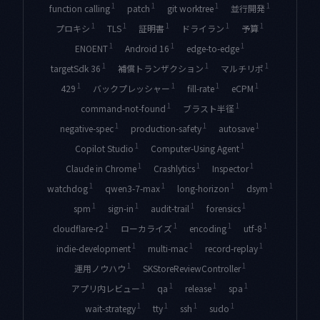
1
1
1
1
function calling
patch
git worktree
並行開発
1
1
1
1
1
プロキシ
TLS
証明書
ドライラン
予算
1
1
1
ENOENT
Android 16
edge-to-edge
1
1
1
targetSdk 36
補償トランザクション
マルチリポ
1
1
1
1
429
バックプレッシャー
fill-rate
eCPM
1
1
command-not-found
ブラスト半径
1
1
1
negative-spec
production-safety
autosave
1
1
Copilot Studio
Computer-Using Agent
1
1
1
Claude in Chrome
Crashlytics
Inspector
1
1
1
1
watchdog
qwen3-7-max
long-horizon
dsym
1
1
1
1
spm
sign-in
audit-trail
forensics
1
1
1
1
cloudflare-r2
ローカライズ
encoding
utf-8
1
1
1
indie-development
multi-mac
record-replay
1
1
運用ノウハウ
SKStoreReviewController
1
1
1
1
アプリ内レビュー
qa
release
spa
1
1
1
1
wait-strategy
tty
ssh
sudo