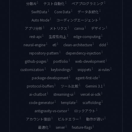
1
1
1
分散AI
テスト自動化
ペアプログラミング
1
1
1
SwiftData
Core Data
データ永続化
1
1
Auto Mode
コーディングエージェント
1
1
1
1
アプリ分析
メトリクス
canva
デザイン
1
1
1
rest-api
生産性向上
edge-computing
1
1
1
1
neural-engine
etl
clean-architecture
ddd
1
1
repository-pattern
dependency-injection
1
1
1
github-pages
portfolio
web-development
1
1
1
1
customization
keybindings
snippets
ai-rules
1
1
package-development
agent-first-ide
1
1
1
protocol-buffers
ツール比較
Gemini 3.1
1
1
1
ai-chatbot
streaming-ui
vercel-ai-sdk
1
1
1
code-generator
template
scaffolding
1
1
antigravity-vs-cursor
ロックアウト
1
1
1
アカウント復旧
ビルドエラー
動作が遅い
1
1
1
最適化
server
feature-flags