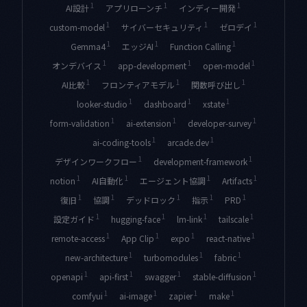
1
1
1
AI設計
アプリローンチ
インディー開発
1
1
1
custom-model
サイバーセキュリティ
ゼロデイ
1
1
1
Gemma4
エッジAI
Function Calling
1
1
1
オンデバイス
app-development
open-model
1
1
1
AI比較
フロンティアモデル
関数呼び出し
1
1
1
looker-studio
dashboard
xstate
1
1
1
form-validation
ai-extension
developer-survey
1
1
ai-coding-tools
arcade.dev
1
1
デザインワークフロー
development-framework
1
1
1
1
notion
AI自動化
エージェント協調
Artifacts
1
1
1
1
1
復旧
協調
デッドロック
指示
PRD
1
1
1
1
設定ガイド
hugging-face
lm-link
tailscale
1
1
1
1
remote-access
App Clip
expo
react-native
1
1
1
new-architecture
turbomodules
fabric
1
1
1
1
openapi
api-first
swagger
stable-diffusion
1
1
1
1
comfyui
ai-image
zapier
make