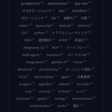
59
51
47
app-dev
automation
production
41
37
37
マルチエージェント
tips
workflow
36
35
34
31
比較
ios
自動化
AIエージェント
28
27
27
27
typescript
android
Android
editor
27
26
26
python
トラブルシューティング
iOS
24
23
23
23
運用設計
AI IDE
収益化
2026
22
22
22
Antigravity CLI
MCP
ワークフロー
21
21
20
multi-agent
Gemma 4
ローカルLLM
20
20
20
integrations
gemma-4
Cursor
19
19
18
エージェント設計
advanced
productivity
17
17
17
17
CI/CD
observability
agent
本番運用
17
17
16
16
admob
local-llm
ai-agent
AgentKit
15
15
15
15
mcp
security
ai-tools
ci-cd
15
15
15
15
premium
gemini
testing
monetization
15
15
14
orchestration
ai-ide
設計