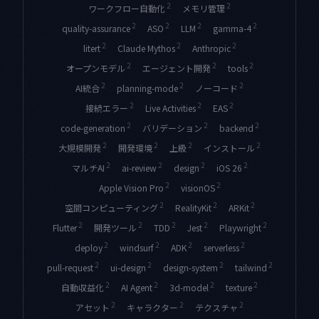
2
2
ワークフロー自動化
メモリ管理
2
2
2
2
quality-assurance
ASO
LLM
gamma-4
2
2
2
litert
Claude Mythos
Anthropic
2
2
2
オープンモデル
エージェント開発
tools
2
2
2
AI統合
planning-mode
ノーコード
2
2
2
接続エラー
Live Activities
EAS
2
2
2
code-generation
バリデーション
backend
2
2
2
2
大規模開発
開発環境
上級
インストール
2
2
2
2
マルチAI
ai-review
design
iOS 26
2
2
Apple Vision Pro
visionOS
2
2
2
空間コンピューティング
RealityKit
ARKit
2
2
2
2
2
Flutter
開発ツール
TDD
Jest
Playwright
2
2
2
2
deploy
windsurf
ADK
serverless
2
2
2
2
pull-request
ui-design
design-system
tailwind
2
2
2
2
自動収益化
AI Agent
3d-model
texture
2
2
2
アセット
キャラクター
テクスチャ