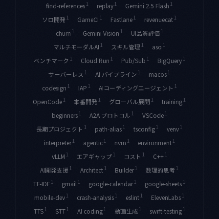
1
1
1
find-references
replay
Gemini 2.5 Flash
1
1
1
1
ソロ開発
GameCI
Fastlane
revenuecat
1
1
1
churn
Gemini Vision
UI品質評価
1
1
1
マルチモーダルAI
スキル管理
aso
1
1
1
1
ベンチマーク
Cloud Run
Pub/Sub
BigQuery
1
1
1
サーバーレス
AI パイプライン
macos
1
1
1
codesign
IAP
AIコーディングエージェント
1
1
1
1
OpenCode
本番開発
グローバル展開
training
1
1
1
beginners
A2A プロトコル
VSCode
1
1
1
1
長期プロジェクト
path-alias
tsconfig
venv
1
1
1
1
interpreter
agentic
nvm
environment
1
1
1
1
vLLM
エアギャップ
コスト
C++
1
1
1
1
AI開発支援
Architect
Builder
数理的思考
1
1
1
1
TF-IDF
gmail
google-calendar
google-sheets
1
1
1
1
mobile-dev
crash-analysis
eslint
ElevenLabs
1
1
1
1
1
TTS
STT
AI coding
動画生成
swift-testing