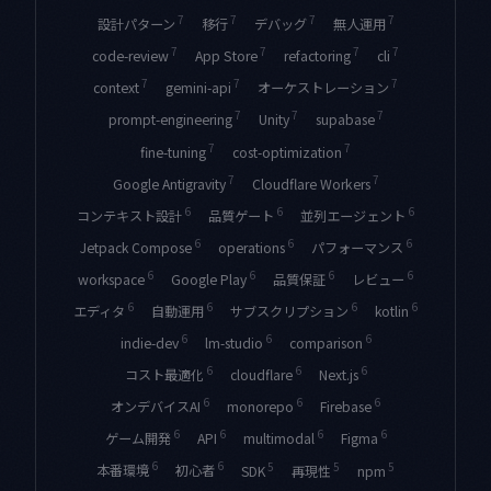
7
7
7
7
設計パターン
移行
デバッグ
無人運用
7
7
7
7
code-review
App Store
refactoring
cli
7
7
7
context
gemini-api
オーケストレーション
7
7
7
prompt-engineering
Unity
supabase
7
7
fine-tuning
cost-optimization
7
7
Google Antigravity
Cloudflare Workers
6
6
6
コンテキスト設計
品質ゲート
並列エージェント
6
6
6
Jetpack Compose
operations
パフォーマンス
6
6
6
6
workspace
Google Play
品質保証
レビュー
6
6
6
6
エディタ
自動運用
サブスクリプション
kotlin
6
6
6
indie-dev
lm-studio
comparison
6
6
6
コスト最適化
cloudflare
Next.js
6
6
6
オンデバイスAI
monorepo
Firebase
6
6
6
6
ゲーム開発
API
multimodal
Figma
6
6
5
5
5
本番環境
初心者
SDK
再現性
npm