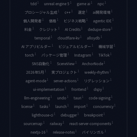
1
1
1
1
tdd
unreal engine 5
game ai
npc
1
1
1
1
プロシージャル生成
c++
選定
ai開発環境
1
1
1
1
個人開発者
価格
ビジネス戦略
agentic IDE
1
1
1
1
料金
クレジット
AI Credits
dedupe-store
1
1
1
temporal
cloudflare-kv
alloydb
1
1
1
AI アプリビルダー
ビジュアルビルダー
機械学習
1
1
1
1
torch
パッケージ管理
Instagram
TikTok
1
1
1
SNS自動化
SceneView
AnchorNode
1
1
1
2026年5月
実プロジェクト
weekly-rhythm
1
1
1
agent-mode
server-actions
リグレッション
1
1
1
ui-implementation
frontend
dspy
1
1
1
1
llm-engineering
undo
tauri
code-signing
1
1
1
1
1
license
tasks
launch
import
concurrency
1
1
1
lighthouse-ci
debugger
breakpoint
1
1
1
sourcemap
railway
react-server-components
1
1
1
nextjs-16
release-notes
バイリンガル