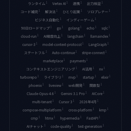
1
1
1
1
ランタイム
Vertex AI
連携
出力検証
1
1
1
1
コード補完
解決法
ひとり起業
ソロプレナー
1
1
ビジネス自動化
インディーゲーム
1
1
1
1
1
90日ロードマップ
go
golang
echo
sqlc
1
1
1
1
cloud-run
AI精度向上
langchain
llamaindex
1
1
1
cursor-3
model-context-protocol
LangGraph
1
1
1
ステートフル
Auto-continue
stripe-connect
1
1
marketplace
payments
1
1
1
コンテキストエンジニアリング
AI活用
nx
1
1
1
1
1
turborepo
ライブラリ
mvp
startup
elixir
1
1
1
1
phoenix
liveview
web開発
関数型
1
1
1
Claude-Opus-4.6
Gemini 3.1 Pro
AICore
1
1
1
multi-tenant
Cursor 3
2026年4月
1
1
1
compose-multiplatform
cross-platform
kmp
1
1
1
1
cmp
htmx
hypermedia
FastAPI
1
1
1
AIチャット
code-quality
test-generation