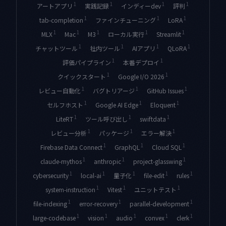
1
1
1
1
アートアプリ
実践記録
インディーdev
評判
1
1
1
tab-completion
ファインチューニング
LoRA
1
1
1
1
1
MLX
Mac
M3
ローカル実行
Streamlit
1
1
1
1
チャットツール
社内ツール
AIアプリ
QLoRA
1
1
評価パイプライン
本番デプロイ
1
1
クイックスタート
Google I/O 2026
1
1
1
レビュー自動化
バグトリアージ
GitHub Issues
1
1
1
セルフホスト
Google AI Edge
Eloquent
1
1
1
LiteRT
ツール呼び出し
swiftdata
1
1
1
レビュー分析
パッケージ
エラー解決
1
1
1
Firebase Data Connect
GraphQL
Cloud SQL
1
1
1
claude-mythos
anthropic
project-glasswing
1
1
1
1
1
cybersecurity
local-ai
量子化
file-edit
rules
1
1
1
system-instruction
Vitest
ユニットテスト
1
1
1
file-indexing
error-recovery
parallel-development
1
1
1
1
1
large-codebase
vision
audio
convex
clerk