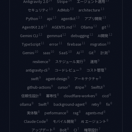
14
14
13
エージェント運用
Antigravity 2.0
Stripe
13
13
13
セキュリティ
AdMob
architecture
13
13
13
13
Python
api
agentkit
アプリ開発
13
12
12
12
AGENTS.md
Ollama
git
AgentKit 2.0
12
12
12
12
Gemini CLI
gemma4
debugging
AI開発
11
11
11
10
TypeScript
error
firebase
migration
10
10
10
10
9
9
Git
計測
Gemini
saas
SaaS
AI
9
9
9
resilience
スケジュール実行
運用
9
9
9
antigravity-cli
コードレビュー
コスト管理
9
9
9
swift
agent-design
アーキテクチャ
9
9
9
9
github-actions
cursor
stripe
SwiftUI
8
8
8
8
信頼性設計
冪等性
cloudflare-workers
cicd
8
8
8
8
8
ollama
Swift
background-agent
retry
fix
8
8
8
8
実体験
performance
rag
agents-md
8
8
8
Claude Code
モバイル開発
AI エージェント
8
8
7
7
CI
権限設計
アップデート
Bolt