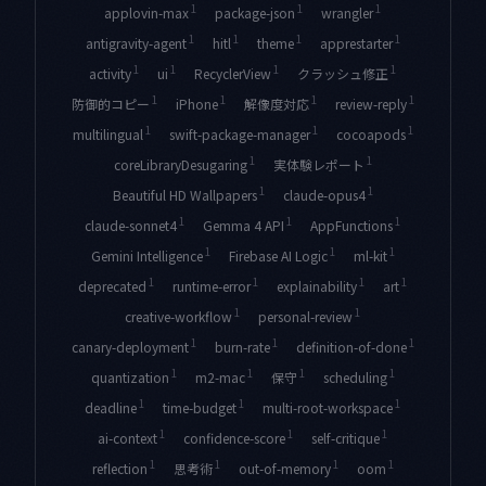
1
1
1
applovin-max
package-json
wrangler
1
1
1
1
antigravity-agent
hitl
theme
apprestarter
1
1
1
1
activity
ui
RecyclerView
クラッシュ修正
1
1
1
1
防御的コピー
iPhone
解像度対応
review-reply
1
1
1
multilingual
swift-package-manager
cocoapods
1
1
coreLibraryDesugaring
実体験レポート
1
1
Beautiful HD Wallpapers
claude-opus4
1
1
1
claude-sonnet4
Gemma 4 API
AppFunctions
1
1
1
Gemini Intelligence
Firebase AI Logic
ml-kit
1
1
1
1
deprecated
runtime-error
explainability
art
1
1
creative-workflow
personal-review
1
1
1
canary-deployment
burn-rate
definition-of-done
1
1
1
1
quantization
m2-mac
保守
scheduling
1
1
1
deadline
time-budget
multi-root-workspace
1
1
1
ai-context
confidence-score
self-critique
1
1
1
1
reflection
思考術
out-of-memory
oom