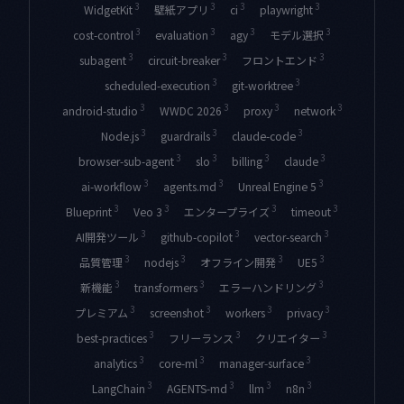
3
3
3
3
WidgetKit
壁紙アプリ
ci
playwright
3
3
3
3
cost-control
evaluation
agy
モデル選択
3
3
3
subagent
circuit-breaker
フロントエンド
3
3
scheduled-execution
git-worktree
3
3
3
3
android-studio
WWDC 2026
proxy
network
3
3
3
Node.js
guardrails
claude-code
3
3
3
3
browser-sub-agent
slo
billing
claude
3
3
3
ai-workflow
agents.md
Unreal Engine 5
3
3
3
3
Blueprint
Veo 3
エンタープライズ
timeout
3
3
3
AI開発ツール
github-copilot
vector-search
3
3
3
3
品質管理
nodejs
オフライン開発
UE5
3
3
3
新機能
transformers
エラーハンドリング
3
3
3
3
プレミアム
screenshot
workers
privacy
3
3
3
best-practices
フリーランス
クリエイター
3
3
3
analytics
core-ml
manager-surface
3
3
3
3
LangChain
AGENTS-md
llm
n8n