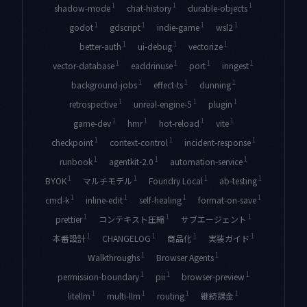
1
1
1
shadow-mode
chat-history
durable-objects
1
1
1
1
godot
gdscript
indie-game
wsl2
1
1
1
better-auth
ui-debug
vectorize
1
1
1
1
vector-database
eaddrinuse
port
inngest
1
1
1
background-jobs
effect-ts
dunning
1
1
1
retrospective
unreal-engine-5
plugin
1
1
1
1
game-dev
hmr
hot-reload
vite
1
1
1
checkpoint
context-control
incident-response
1
1
1
runbook
agentkit-2.0
automation-service
1
1
1
1
BYOK
マルチモデル
Foundry Local
ab-testing
1
1
1
1
cmd-k
inline-edit
self-healing
format-on-save
1
1
1
prettier
コンテキスト圧縮
サブエージェント
1
1
1
1
本番設計
CHANGELOG
商品化
実装ガイド
1
1
Walkthroughs
Browser Agents
1
1
1
permission-boundary
pii
browser-preview
1
1
1
1
litellm
multi-llm
routing
継続課金