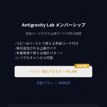
Antigravity Lab メンバーシップ
実装コード付きの上級ガイドが読み放題
コピー&ペーストで使える実装コード付き
✓
毎日追加される上級ガイド
✓
本番環境で使える設計パターン
✓
いつでもキャンセル可能
✓
感謝価格
¥2,480
永久アクセス — ¥1,480
月額プラン — ¥580/月