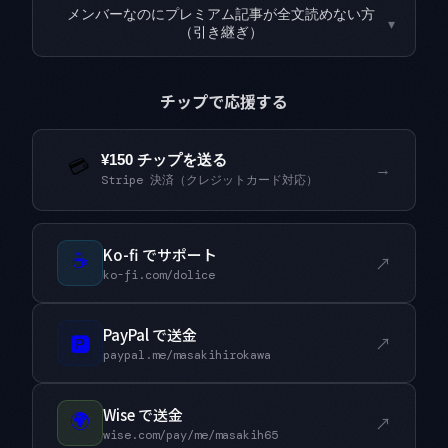
メンバーなのにプレミアム記事が全文読めない方
▾
（引き継ぎ）
チップで応援する
¥150 チップを送る
💳
→
Stripe 決済（クレジットカード対応）
Ko-fi でサポート
☕
↗
ko-fi.com/dolice
PayPal で送金
🅿
↗
paypal.me/masakihirokawa
Wise で送金
🌍
↗
wise.com/pay/me/masakih65