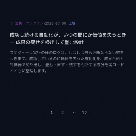
/
⬡
連携・プラグイン
上級
2026-07-08
成功し続ける自動化が、いつの間にか価値を失うとき
— 成果の痩せを検出して畳む設計
スケジュール実行の緑のログは、しばしば最も油断ならない嘘を
つきます。成功しているのに価値を失った自動化を、成果台帳と
評価器で炙り出し、畳む・直す・残すを判断する設計を実コード
とともに整理します。
←
1
2
···
12
→