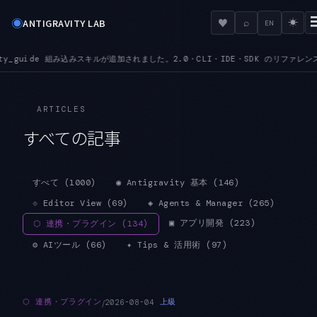
◉
♥
ANTIGRAVITY LAB
⌕
☀
EN
 組み込みスキルが追加されました。2.0・CLI・IDE・SDK のリファレンスを、その場で文
ARTICLES
すべての記事
すべて
(
1000
)
◉
Antigravity 基本
(
146
)
⟐
Editor View
(
69
)
◈
Agents & Manager
(
265
)
▣
アプリ開発
(
223
)
⬡
連携・プラグイン
(
134
)
⚙
AIツール
(
66
)
✦
Tips & 活用術
(
97
)
/
⬡
連携・プラグイン
上級
2026-08-04