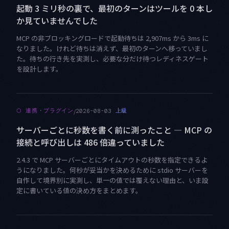
起動 3 ミリ秒の裏で、最初のターンはツールを 0 本し
か見ていませんでした
MCP の非ブロッキングロードで起動待ちは 2,907ms から 3ms に
なりました。けれど待ちは消えず、最初のターンへ移っていまし
た。待ちの行き先を実測し、必要な分だけ待つレディネスゲート
を設計します。
/
⬡
連携・プラグイン
上級
2026-08-03
サーバーごとに秒数を書く前に測ったこと — MCP の
接続と呼び出しは 486 倍違っていました
2.4.3 で MCP サーバーごとにタイムアウトの秒数を指定できるよ
うになりました。何秒が妥当かを決めるために stdio サーバーを
自作して境界別に実測し、単一の値では覆えない理由と、いま設
定に書いている値の決め方をまとめます。