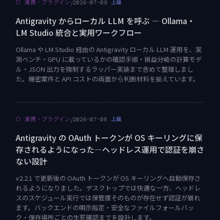
/
⬡
連携・プラグイン
上級
2026-07-09
Antigravity からローカル LLM を呼ぶ — Ollama・
LM Studio 統合と実用ワークフロー
Ollama や LM Studio 経由の Antigravity ローカル LLM 運用を、実
測ベンチ・GPU に載っているかの確認手順・損益分岐の計算モデ
ル・JSON 出力を強制するラッパー実装まで含めて整理しまし
た。機密案件と API コストの両面から判断材料を揃えています。
/
⬡
連携・プラグイン
上級
2026-07-08
Antigravity の OAuth トークンが OS キーリングに保
存されるようになった—ヘッドレス運用で認証を崩さ
ない設計
v2.2.1 で更新後の OAuth トークンが OS キーリングへ自動保存さ
れるようになりました。デスクトップでは快適な一方、ヘッドレ
スのスケジュール実行では保管庫そのものが存在せず認証が崩れ
ます。バックエンドの明示指定・安全なファイルフォールバッ
ク・保存場所ごとの生死確認までを設計します。