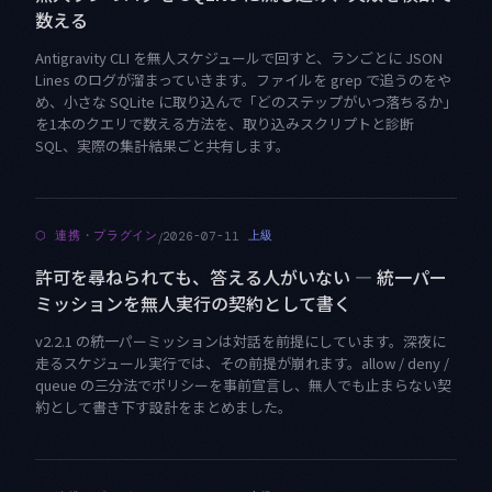
数える
Antigravity CLI を無人スケジュールで回すと、ランごとに JSON
Lines のログが溜まっていきます。ファイルを grep で追うのをや
め、小さな SQLite に取り込んで「どのステップがいつ落ちるか」
を1本のクエリで数える方法を、取り込みスクリプトと診断
SQL、実際の集計結果ごと共有します。
/
⬡
連携・プラグイン
上級
2026-07-11
許可を尋ねられても、答える人がいない — 統一パー
ミッションを無人実行の契約として書く
v2.2.1 の統一パーミッションは対話を前提にしています。深夜に
走るスケジュール実行では、その前提が崩れます。allow / deny /
queue の三分法でポリシーを事前宣言し、無人でも止まらない契
約として書き下す設計をまとめました。