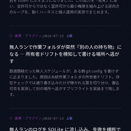
名を stderr に示すようになりました。この出力を「発見」に使
い、全許可からではなく空許可から最小権限を組み上げる逆向き
のループを、動くハーネスと個人運用の実測でまとめます。
/
⬡
連携・プラグイン
上級
2026-07-15
無人ランで作業フォルダが突然『別の人の持ち物』に
なる — 所有者ドリフトを検知して書ける場所へ逃が
す
数週間緑だった無人スケジュールが、ある朝 git config を書けず
に止まりました。原因は永続作業フォルダの所有者ドリフト。存
在チェックでは通り書き込みだけが弾かれる罠を切り分け、書込
可否を実測して別の場所へ逃がすプリフライトを実装まで残しま
す。
/
⬡
連携・プラグイン
上級
2026-07-13
無人ランのログを SQLite に流し込み、失敗を横断で