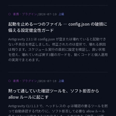
/
⬡
連携・プラグイン
上級
2026-07-19
起動を止める一つのファイル — config.json の破損に
備える設定健全性ガード
Antigravity 2.3.1 は config.json が空または壊れていると起動でき
ない不具合を修正しました。修正されたのは症状で、壊れる原因
は残ります。スケジュール実行の直前に設定を検証し、良い状態
を控え、壊れていれば戻す3層のガードを、動くコードと個人運用
の実測でまとめます。
/
⬡
連携・プラグイン
上級
2026-07-18
黙って通していた確認ツールを、ソフト拒否から
allow ルールに起こす
Antigravity CLI 1.1.3 で、ヘッドレスの -p は確認の要るツールを黙
って自動承認する代わりに、ソフト拒否して必要な allow ルール