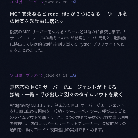
/
⬡
連携・プラグイン
上級
2026-07-28
MCP を束ねると read_file が 3 つになる — ツール名
の衝突を起動前に落とす
複数の MCP サーバーを束ねるとツール名は静かに衝突します。5
サーバー 21 ツールの構成で 43% が衝突していた実測と、起動前
に検出して決定的な別名を割り当てる Python プリフライトの設
計をまとめました。
/
⬡
連携・プラグイン
上級
2026-07-19
無応答の MCP サーバーでエージェントが止まる —
接続・一覧・呼び出しに別々のタイムアウトを敷く
Antigravity CLI 1.1.3 は、無応答の MCP サーバーがエージェント
を無限に止める問題を、接続・ツール一覧・ツール呼び出しごと
のタイムアウトで塞ぎました。3つの境界で失敗の出方が違う理由
を整理し、防御ラッパーとサーキットブレーカー、失敗時だけの
通知を、動くコードと夜間運用の実測でまとめます。