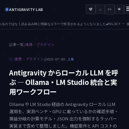
◉
♥
ANTIGRAVITY LAB
⌕
☀
EN
エラーで拒否されるようになりました
POLICY — 接続済みツールサーバに対する管理
●
記事一覧
/
連携・プラグイン
⬡
連携・プラグイン
/
2026-07-09
上級
Antigravity からローカル LLM を呼
ぶ — Ollama・LM Studio 統合と実
用ワークフロー
Ollama や LM Studio 経由の Antigravity ローカル LLM
運用を、実測ベンチ・GPU に載っているかの確認手順・
損益分岐の計算モデル・JSON 出力を強制するラッパー
実装まで含めて整理しました。機密案件と API コストの