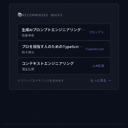
📚
RECOMMENDED BOOKS
生成AIプロンプトエンジニアリング入門
プロンプト
我妻幸長
プロを目指す人のためのTypeScript入門
TypeScript
鈴木僚太
コンテキストエンジニアリング
LLM応用
蒲生弘郷
※ アフィリエイトリンクを含みます
もっと見る →