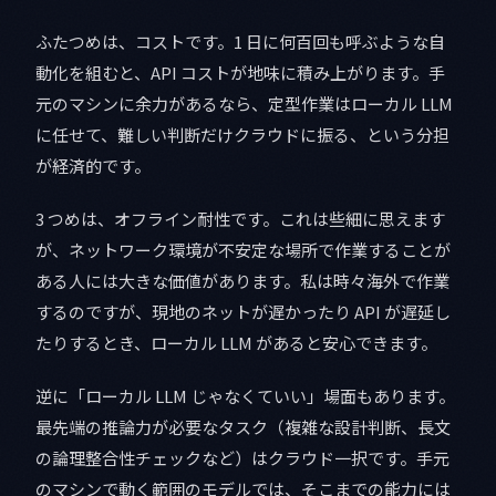
ふたつめは、コストです。1 日に何百回も呼ぶような自
動化を組むと、API コストが地味に積み上がります。手
元のマシンに余力があるなら、定型作業はローカル LLM
に任せて、難しい判断だけクラウドに振る、という分担
が経済的です。
3 つめは、オフライン耐性です。これは些細に思えます
が、ネットワーク環境が不安定な場所で作業することが
ある人には大きな価値があります。私は時々海外で作業
するのですが、現地のネットが遅かったり API が遅延し
たりするとき、ローカル LLM があると安心できます。
逆に「ローカル LLM じゃなくていい」場面もあります。
最先端の推論力が必要なタスク（複雑な設計判断、長文
の論理整合性チェックなど）はクラウド一択です。手元
のマシンで動く範囲のモデルでは、そこまでの能力には