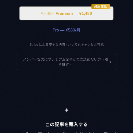
感謝価格
¥2,480
Premium — ¥1,480
Pro — ¥580/月
Stripe による安全な決済 · いつでもキャンセル可能
メンバーなのにプレミアム記事が全文読めない方（引
▾
き継ぎ）
✦
この記事を購入する