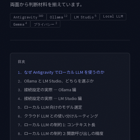
両面から判断材料を揃えています。
349
12
5
Local LLM
Antigravity
Ollama
LM Studio
4
2
Gemma
プライバシー
目次
なぜ Antigravity でローカル LLM を使うのか
1.
Ollama と LM Studio、どちらを選ぶか
2.
接続設定の実際 — Ollama 編
3.
接続設定の実際 — LM Studio 編
4.
ローカル LLM 向けのモデル選定
5.
クラウド LLM との使い分けルーティング
6.
ローカル LLM の制約 1: コンテキスト長
7.
ローカル LLM の制約 2: 関数呼び出しの精度
8.