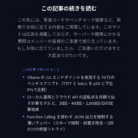
この記事の続きを読む
この先には、実装コードやベンチマーク結果など、実
務でお役に立てる内容をご用意しています。このサイ
トは広告を掲載しておらず、サーバーや開発にかかる
費用はメンバーの皆様のご支援で成り立っています。
もしお役に立てていましたら、ご支援いただけますと
大変ありがたいです。
この記事で得られること
✦
Ollama の /v1 エンドポイントを実測する 70 行の
ベンチスクリプト（TTFT と tok/s を p50 と下位
5%で比較）
✦
ローカル運用とクラウド API の逆転点を月額で出
す計算モデルと、20回・400回・2,000回/日の試
算結果
✦
Function Calling を使わず JSON 出力を強制する
薄いラッパー（スキーマ強制・前置き除去・1回
だけの修復リトライ）