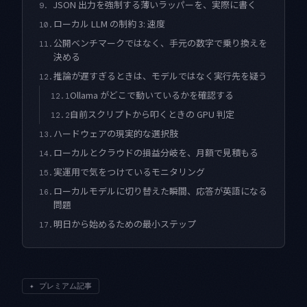
JSON 出力を強制する薄いラッパーを、実際に書く
9.
ローカル LLM の制約 3: 速度
10.
公開ベンチマークではなく、手元の数字で乗り換えを
11.
決める
推論が遅すぎるときは、モデルではなく実行先を疑う
12.
Ollama がどこで動いているかを確認する
12.1
自前スクリプトから叩くときの GPU 判定
12.2
ハードウェアの現実的な選択肢
13.
ローカルとクラウドの損益分岐を、月額で見積もる
14.
実運用で気をつけているモニタリング
15.
ローカルモデルに切り替えた瞬間、応答が英語になる
16.
問題
明日から始めるための最小ステップ
17.
✦
プレミアム記事