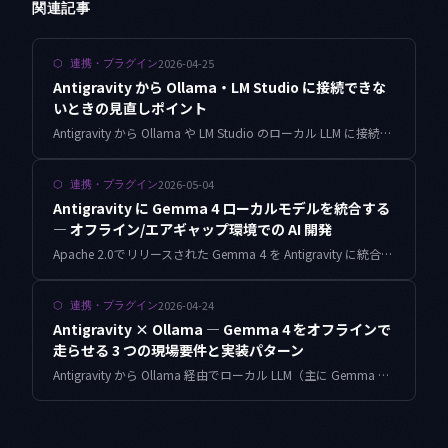
関連記事
2026-04-25
⬡
連携・プラグイン
Antigravity から Ollama・LM Studio に接続できな
いときの見直しポイント
Antigravity から Ollama や LM Studio のローカル LLM に接続できない問題を、ポート設定・CORS・モデル名・OpenAI 互換 API の観点から段階的に解決します。
2026-05-04
⬡
連携・プラグイン
Antigravity に Gemma 4 ローカルモデルを統合する
— オフライン/エアギャップ環境での AI 開発
Apache 2.0でリリースされた Gemma 4 を Antigravity に統合することで、機密プロジェクトやオフライン環境でも Antigravity のエージェント体験が可能になります。Ollama / vLLM 経由の接続設定、Architect / Builder の挙動チューニング、本番運用の注意点までを実装ベースで解説します。
2026-04-24
⬡
連携・プラグイン
Antigravity × Ollama — Gemma 4 をオフラインで
走らせる 3 つの現場要件と実装パターン
Antigravity から Ollama 経由でローカル LLM（主に Gemma 4 系）を呼び出すための環境構築・プロトコル設計・実運用パターンを、オフライン開発・機密データ処理・推論コスト削減の 3 シナリオで解説します。