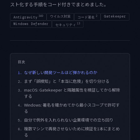
スト化する手順をコード付きでまとめました。
349
ウイルス対策
2
Gatekeeper
Antigravity
コード署名
Windows Defender
13
セキュリティ
目次
なぜ新しい開発ツールほど弾かれるのか
1.
まず「誤検知」と「本当に危険」を切り分ける
2.
macOS: Gatekeeper と隔離属性を検証してから解除
3.
する
Windows: 署名を確かめてから最小スコープで許可す
4.
る
自分で例外を入れられない企業環境での立ち回り
5.
複数マシンで再発させないために検証を1本にまとめ
6.
る