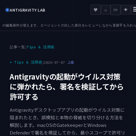
◉
♥
ANTIGRAVITY LAB
⌕
☀
EN
。エージェントの出した差分をレビューしながら直接手を入れられます
TABS — プレビ
●
記事一覧
/
Tips & 活用術
✦
Tips & 活用術
/
2026-07-07
上級
Antigravityの起動がウイルス対策
に弾かれたら、署名を検証してから
許可する
Antigravityデスクトップアプリの起動がウイルス対策に
阻まれたとき、誤検知と本物の脅威を切り分ける方法を
解説します。macOSのGatekeeperとWindows
Defenderで署名を検証してから、最小スコープで許可リ