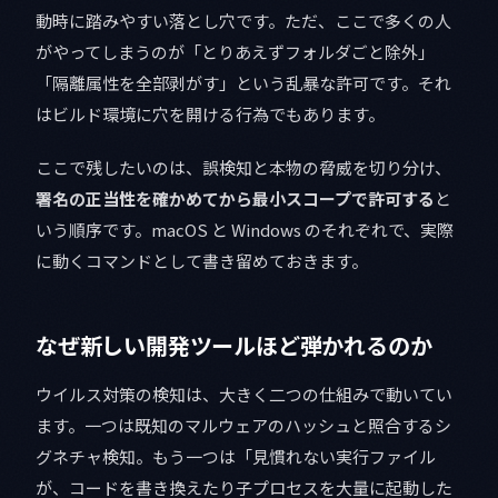
動時に踏みやすい落とし穴です。ただ、ここで多くの人
がやってしまうのが「とりあえずフォルダごと除外」
「隔離属性を全部剥がす」という乱暴な許可です。それ
はビルド環境に穴を開ける行為でもあります。
ここで残したいのは、誤検知と本物の脅威を切り分け、
署名の正当性を確かめてから最小スコープで許可する
と
いう順序です。macOS と Windows のそれぞれで、実際
に動くコマンドとして書き留めておきます。
なぜ新しい開発ツールほど弾かれるのか
ウイルス対策の検知は、大きく二つの仕組みで動いてい
ます。一つは既知のマルウェアのハッシュと照合するシ
グネチャ検知。もう一つは「見慣れない実行ファイル
が、コードを書き換えたり子プロセスを大量に起動した