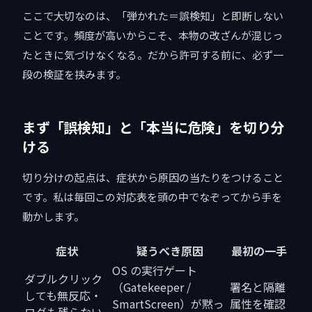
ここで大切なのは、「弾かれた＝誤検知」と即断しない
ことです。頻度が高いからこそ、本物の改ざんが混じっ
たときに気づけなくなる。だから許可する前に、必ず一
段の検証を挟みます。
まず「誤検知」と「本当に危険」を切り分
ける
切り分けの起点は、症状から原因の当たりをつけること
です。私は毎回この対応表を頭の中でなぞってから手を
動かします。
症状
疑うべき原因
最初の一手
OS の実行ゲート
ダブルクリック
（Gatekeeper /
署名と隔離
しても無反応・
SmartScreen）が黙っ
属性を確認