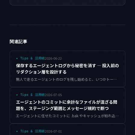
関連記事
2026-06-22
✦
Tips & 活用術
保存するエージェントログから秘密を消す — 投入前の
リダクション層を設計する
無人で走るエージェントのログを残し始めると、いつかトークンやAPIキーが平文で記録されます。ローテートしても、流出したログは消えません。書き込みの直前で秘密を確実に落とすリダクション層を、正規表現だけに頼らず既知の秘密を登録して消す方式まで含めて、動くPython実装と運用の所感つきで設計します。
2026-07-05
✦
Tips & 活用術
エージェントのコミットに余計なファイルが混ざる問
題を、ステージング範囲とメッセージ規約で断つ
エージェントに任せたコミットに .bak やキャッシュが紛れ込み、メッセージが「Fix」だけになる。ステージング範囲の許可リストとプリフライト、埋めるだけのメッセージ規約でこの事故を止めます。
2026-07-01
✦
Tips & 活用術