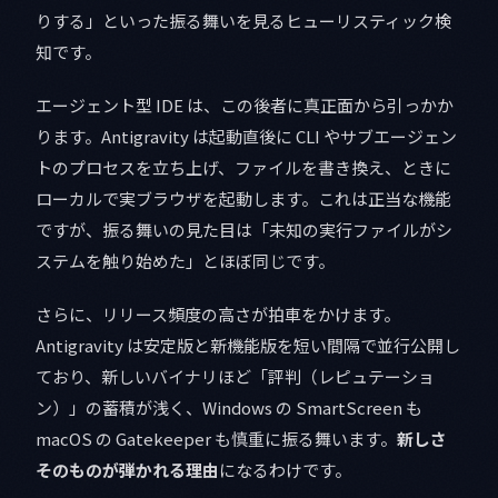
りする」といった振る舞いを見るヒューリスティック検
知です。
エージェント型 IDE は、この後者に真正面から引っかか
ります。Antigravity は起動直後に CLI やサブエージェン
トのプロセスを立ち上げ、ファイルを書き換え、ときに
ローカルで実ブラウザを起動します。これは正当な機能
ですが、振る舞いの見た目は「未知の実行ファイルがシ
ステムを触り始めた」とほぼ同じです。
さらに、リリース頻度の高さが拍車をかけます。
Antigravity は安定版と新機能版を短い間隔で並行公開し
ており、新しいバイナリほど「評判（レピュテーショ
ン）」の蓄積が浅く、Windows の SmartScreen も
macOS の Gatekeeper も慎重に振る舞います。
新しさ
そのものが弾かれる理由
になるわけです。