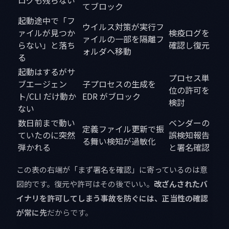
ログも残らない
てブロック
起動途中で「フ
ウイルス対策が実行フ
ァイルが見つか
検疫ログを
ァイルの一部を隔離フ
らない」と落ち
確認し復元
ォルダへ移動
る
起動はするがサ
プロセス単
ブエージェン
子プロセスの生成を
位の許可を
ト/CLI だけ動か
EDR がブロック
検討
ない
数日前まで動い
ベンダーの
定義ファイル更新で振
ていたのに突然
誤検知報告
る舞い検知が過敏化
弾かれる
と署名確認
この表の右端が「まず署名を確認」に寄っているのは意
図的です。復元や許可はその後でいい。
改ざんされたバ
イナリを許可してしまう事故を防ぐには、正当性の確認
が常に先
だからです。