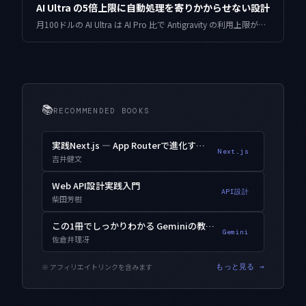
AI Ultra の5倍上限に自動処理を寄りかからせない設計
月100ドルの AI Ultra は AI Pro 比で Antigravity の利用上限が5倍になります。ただ上限を前提に自動処理を組むと、段を下げた瞬間に崩れます。上限に依存しない縮退設計を実例で整理します。
📚
RECOMMENDED BOOKS
実践Next.js — App Routerで進化するWebアプリ開発
Next.js
吉井健文
Web API設計実践入門
API設計
柴田芳樹
この1冊でしっかりわかる Geminiの教科書
Gemini
佐倉井理冴
※ アフィリエイトリンクを含みます
もっと見る →