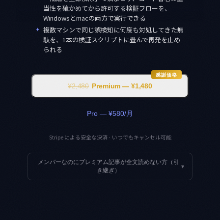
当性を確かめてから許可する検証フローを、
Windowsとmacの両方で実行できる
✦
複数マシンで同じ誤検知に何度も対処してきた無
駄を、1本の検証スクリプトに畳んで再発を止め
られる
感謝価格
¥2,480
Premium — ¥1,480
Pro — ¥580/月
Stripe による安全な決済 · いつでもキャンセル可能
メンバーなのにプレミアム記事が全文読めない方（引
▾
き継ぎ）