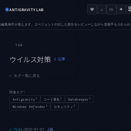
◉
♥
ANTIGRAVITY LAB
⌕
☀
EN
の編集操作が使えます。エージェントの出した差分をレビューしながら直接手を入れられます
●
TAG
ウイルス対策
1
記事
←
タグ一覧に戻る
関連タグ:
1
1
1
Antigravity
コード署名
Gatekeeper
1
1
Windows Defender
セキュリティ
/
上級
✦
Tips
2026-07-07