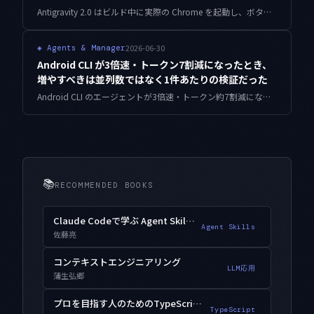
Antigravity 2.0 はビルド中に実際の Chrome を起動し、ボタン操作やスクリーンショットで自己修復します。速さは魅力ですが、そのまま本番に出すのは危険です。証跡の残し方と承認境界の引き方を設計します。
2026-06-30
◈
Agents & Manager
Android CLI が3倍速・トークン7割減になったとき、
増やすべきは並列数ではなく1件あたりの検証だった
Android CLI のエージェントが3倍速・トークン約7割減になった、というニュースを見て最初に考えたのは「では何本同時に走らせようか」でした。けれど速くなって本当に変わるのは生産量ではなく、詰まる場所です。レビューと検証ゲートに移ったボトルネックを Little's Law で見積もり、WIP キャップで並列数を抑え、浮いた予算を1件あたりの検証に回す設計を、動く Python 実装と実測値でまとめました。
📚
RECOMMENDED BOOKS
Claude Codeで学ぶ Agent Skills入門
Agent Skills
佐藤亮
コンテキストエンジニアリング
LLM応用
蒲生弘郷
プロを目指す人のためのTypeScript入門
TypeScript