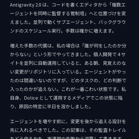
Antigravity 2.0 は、コードを書くエディタから「複数エ
ージェントを同時に監督する管制塔」へと位置づけを変
えました。並列で動くサブエージェント、バックグラウ
ンドのスケジュール実行。手数は確かに増えます。
増えた手数の代償は、私の場合は「誰が何をしたのか分
からない」という形でやってきました。個人開発で 4 サ
イトを並列に自動運用していると、ある朝、見覚えのな
い変更がリポジトリに入っている。エージェントがやっ
たのは間違いないのですが、どのタスクの、どの判断で
入ったのかが追えない。これが一番こわい状態です。私
自身、Dolice として運用するメディアでこの状態に陥
り、原因の特定に半日を溶かしました。
エージェントを増やす前に、変更を後から追える設計を
先に入れるべきでした。この記事は、その監査トレイル
をどう作るかを、実運用の失敗から逆算して書きます。