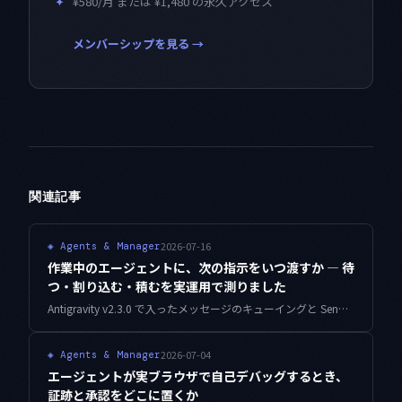
✦
¥580/月 または ¥1,480 の永久アクセス
メンバーシップを見る →
関連記事
2026-07-16
◈
Agents & Manager
作業中のエージェントに、次の指示をいつ渡すか — 待
つ・割り込む・積むを実運用で測りました
Antigravity v2.3.0 で入ったメッセージのキューイングと Send Now。待つ・割り込む・積むの三択を同じ物差しで測り、積んだ指示が古くなる問題と、前提スタンプで手戻りを22%から9%へ下げた記録をまとめました。
2026-07-04
◈
Agents & Manager
エージェントが実ブラウザで自己デバッグするとき、
証跡と承認をどこに置くか