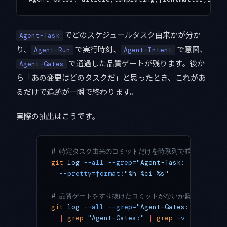
でどのスケジュールタスク由来かが分か
Agent-Task
り、
で実行時刻、
で意図、
Agent-Run
Agent-Intent
で通過した品質ゲートが残ります。後か
Agent-Gates
ら「あの変更はどのタスクだ」と思ったとき、これがあ
るだけで追跡が一瞬で終わります。
実際の抽出はこうです。
# 特定タスク由来のコミットだけを時系列で並べる
git
 log
 --all
 --grep=
"Agent-Task: claudelab
  --pretty=format:
"%h %ci %s"
# 品質ゲートをすり抜けたコミットがないか監査する
git
 log
 --all
 --grep=
"Agent-Gates:"
 --prett
  |
 grep
 "Agent-Gates:"
 |
 grep
 -v
 "=pass"
 |