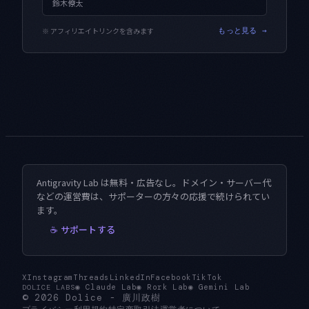
鈴木僚太
※ アフィリエイトリンクを含みます
もっと見る →
Antigravity Lab は無料・広告なし。ドメイン・サーバー代
などの運営費は、サポーターの方々の応援で続けられてい
ます。
☕ サポートする
X
Instagram
Threads
LinkedIn
Facebook
TikTok
◉
Claude Lab
◉
Rork Lab
◉
Gemini Lab
DOLICE LABS
© 2026
Dolice
-
廣川政樹