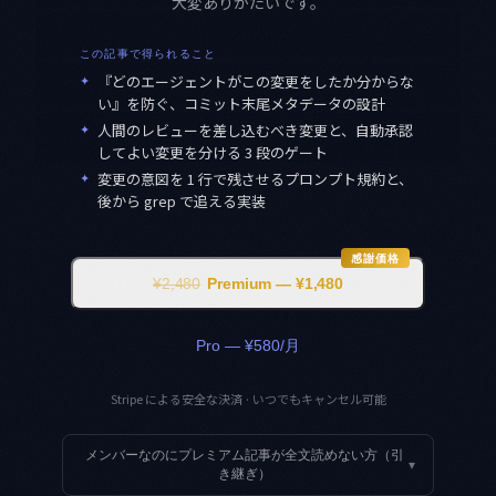
大変ありがたいです。
この記事で得られること
✦
『どのエージェントがこの変更をしたか分からな
い』を防ぐ、コミット末尾メタデータの設計
✦
人間のレビューを差し込むべき変更と、自動承認
してよい変更を分ける 3 段のゲート
✦
変更の意図を 1 行で残させるプロンプト規約と、
後から grep で追える実装
感謝価格
¥2,480
Premium — ¥1,480
Pro — ¥580/月
Stripe による安全な決済 · いつでもキャンセル可能
メンバーなのにプレミアム記事が全文読めない方（引
▾
き継ぎ）