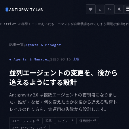
◉
♥
ANTIGRAVITY LAB
⌕
☀
EN
あいだも、コマンドが自動承認されてしまう問題が解消されています
ADMIN — 認証前の取得
●
記事一覧
/
Agents & Manager
◈
Agents & Manager
/
2026-06-13
上級
並列エージェントの変更を、後から
追えるようにする設計
Antigravity 2.0 は複数エージェントの管制塔になりまし
た。誰が・なぜ・何を変えたのかを後から追える監査ト
レイルの作り方を、実運用の失敗から設計します。
36
監査
6
24
AIエージェント
レビュー
運用設計
14
Antigravity 2.0