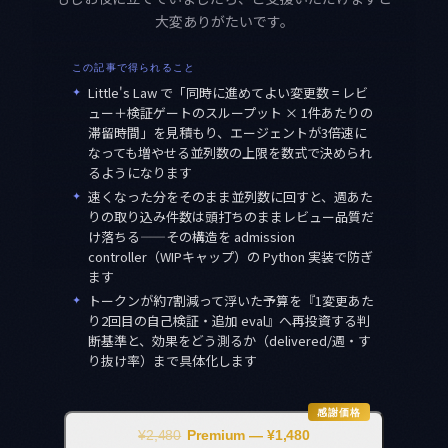
大変ありがたいです。
この記事で得られること
✦
Little's Law で「同時に進めてよい変更数 = レビ
ュー＋検証ゲートのスループット × 1件あたりの
滞留時間」を見積もり、エージェントが3倍速に
なっても増やせる並列数の上限を数式で決められ
るようになります
✦
速くなった分をそのまま並列数に回すと、週あた
りの取り込み件数は頭打ちのままレビュー品質だ
け落ちる——その構造を admission
controller（WIPキャップ）の Python 実装で防ぎ
ます
✦
トークンが約7割減って浮いた予算を『1変更あた
り2回目の自己検証・追加 eval』へ再投資する判
断基準と、効果をどう測るか（delivered/週・す
り抜け率）まで具体化します
感謝価格
¥2,480
Premium — ¥1,480