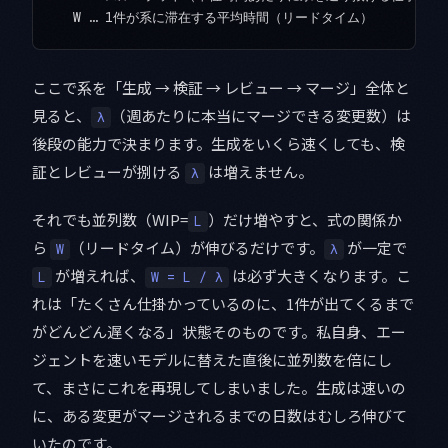
ここで系を「生成 → 検証 → レビュー → マージ」全体と
見ると、
（週あたりに本当にマージできる変更数）は
λ
後段の能力で決まります。生成をいくら速くしても、検
証とレビューが捌ける
は増えません。
λ
それでも並列数（WIP=
）だけ増やすと、式の関係か
L
ら
（リードタイム）が伸びるだけです。
が一定で
W
λ
が増えれば、
は必ず大きくなります。こ
L
W = L / λ
れは「たくさん仕掛かっているのに、1件が出てくるまで
がどんどん遅くなる」状態そのものです。私自身、エー
ジェントを速いモデルに替えた直後に並列数を倍にし
て、まさにこれを再現してしまいました。生成は速いの
に、ある変更がマージされるまでの日数はむしろ伸びて
いたのです。