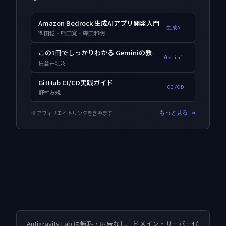
Amazon Bedrock 生成AIアプリ開発入門
生成AI
御田稔・熊田寛・森田和明
この1冊でしっかりわかる Geminiの教科書
Gemini
佐倉井理冴
GitHub CI/CD実践ガイド
CI/CD
野村友規
※ アフィリエイトリンクを含みます
もっと見る →
Antigravity Lab は無料・広告なし。ドメイン・サーバー代