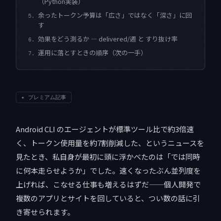
（Python実装）
余ったトークン予算は「広さ」ではなく「深さ」に回
5.
す
効果をどう測るか — delivered/週 と すり抜け率
6.
運用に落とすときの順序（次の一手）
7.
✦
プレミアム記事
Android CLI のエージェントが標準ツール比で約3倍速
く、トークン使用量を約7割削減した、というニュースを
見たとき、私自身が最初に頭に浮かべたのは「では同時
に何本走らせようか」でした。速くなったぶん並列度を
上げれば、こなせる仕事も増えるはずだ——個人開発で
複数のアプリとサイトを回していると、つい数の話に引
き寄せられます。