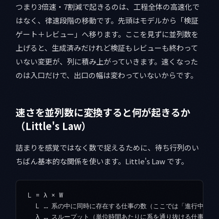
つまり3倍速・7割減で起きるのは、工程全体の高速化で
はなく、律速段階の移動です。先頭はモデルから「検証
ゲート＋レビュー」へ移ります。ここを見ずに並列数を
上げると、生成済みだけれど検証もレビューも終わって
いない変更が、列に積み上がっていきます。速くなった
のは入口だけで、出口の幅は変わっていないからです。
速さを並列数に変換すると何が起きるか
（Little's Law）
詰まりを感覚ではなく数で捉えるために、待ち行列のい
ちばん基本的な関係を使います。Little's Law です。
L = λ × W

  L … 系の中に同時に存在する仕事の数（ここでは「進行中の変更数
  λ … スループット（単位時間あたりに系を通り抜ける仕事の数）