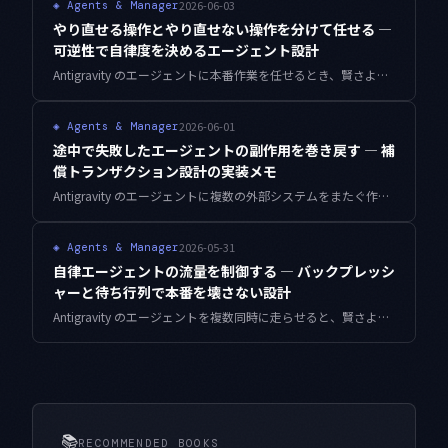
2026-06-03
◈
Agents & Manager
やり直せる操作とやり直せない操作を分けて任せる —
可逆性で自律度を決めるエージェント設計
Antigravity のエージェントに本番作業を任せるとき、賢さより先に効いてくるのは「その操作をあとから取り消せるか」です。操作を可逆性で3階層に分け、自動実行・チェックポイント付き実行・人間ゲートへ振り分ける設計を、TypeScript の実装と6アプリ並行運用の実測値つきで整理しました。
2026-06-01
◈
Agents & Manager
途中で失敗したエージェントの副作用を巻き戻す — 補
償トランザクション設計の実装メモ
Antigravity のエージェントに複数の外部システムをまたぐ作業を任せると、途中の一段が失敗したときに半分だけ世界が書き換わって残ります。やり直しでは直らないこの状態を、補償トランザクション（Saga）で安全に巻き戻す設計を、TypeScript の実装と実運用の数値つきで整理しました。
2026-05-31
◈
Agents & Manager
自律エージェントの流量を制御する — バックプレッシ
ャーと待ち行列で本番を壊さない設計
Antigravity のエージェントを複数同時に走らせると、賢さより先に「下流が捌けない」問題にぶつかります。同時実行数・到着レート・処理能力の3つで流量を捉え、待ち行列・セマフォ・トークンバケット・バックプレッシャーで本番を守る設計を、TypeScript の実装と実測値つきで整理しました。
📚
RECOMMENDED BOOKS