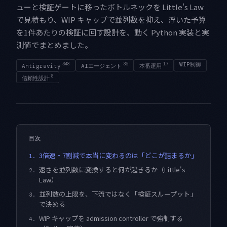
ューと検証ゲートに移ったボトルネックを Little's Law
で見積もり、WIP キャップで並列数を抑え、浮いた予算
を1件あたりの検証に回す設計を、動く Python 実装と実
測値でまとめました。
348
36
17
WIP制御
Antigravity
AIエージェント
本番運用
8
信頼性設計
目次
3倍速・7割減で本当に変わるのは「どこが詰まるか」
1.
速さを並列数に変換すると何が起きるか（Little's
2.
Law）
並列数の上限を、下流ではなく「検証スループット」
3.
で決める
WIP キャップを admission controller で強制する
4.