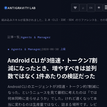
◉
♥
ANTIGRAVITY LAB
⌕
☀
EN
.0・CLI・IDE・SDK のリファレンスを、その場で文脈込みで引けます
MCPURL — m
●
記事一覧
/
Agents & Manager
◈
Agents & Manager
/
2026-06-30
上級
Android CLI が3倍速・トークン7割
減になったとき、増やすべきは並列
数ではなく1件あたりの検証だった
Android CLI のエージェントが3倍速・トークン約7割減に
なった、というニュースを見て最初に考えたのは「では
何本同時に走らせようか」でした。けれど速くなって本
当に変わるのは生産量ではなく、詰まる場所です。レビ