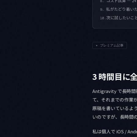
コスト試算 — 
8.
私がたどり着い
9.
次に試したいこ
10.
✦
プレミアム記事
3 時間目に
Antigravity
て、それまでの作業
原稿を書いているよ
いのですが、長時間
私は個人で iOS / 