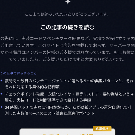
✦
ここまでお読みいただきありがとうございます。
この記事の続きを読む
この先には、実装コードやベンチマーク結果など、実務でお役に立てる内
をご用意しています。このサイトは広告を掲載しておらず、サーバーや開
にかかる費用はメンバーの皆様のご支援で成り立っています。もしお役に
てていましたら、ご支援いただけますと大変ありがたいです。
この記事で得られること
✦
数時間〜数日のバッチエージェントが落ちる 5 つの典型パターンと、それ
ぞれに対応する具体的な防御策
✦
チェックポイント粒度・永続化レイヤ・冪等リストア・要約戦略という 4
層を、実装コードと判断基準つきで設計する手順
✦
24 時間バッチで実際に何円かかるか、私が壁紙アプリの運営自動化で計
測した実数値ベースのコスト試算と最適化ポイント
感謝価格