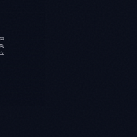
容
発
立