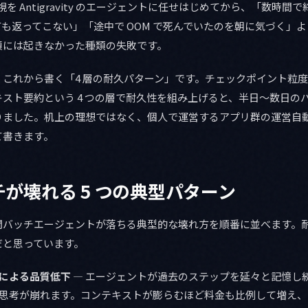
の異常監視を Antigravity のエージェントに任せはじめてから、「数時
も返ってこない」「途中で OOM で死んでいたのを朝に気づく」
頃には起きなかった種類の失敗です。
これから書く「4 層の耐久パターン」です。チェックポイント粒
スト要約という 4 つの層で耐久性を組み上げると、半日〜数日の
りました。机上の理想ではなく、個人で運営するアプリ群の運営自
て書きます。
が壊れる 5 つの典型パターン
間バッチエージェントが落ちる典型的な壊れ方を順番に並べます。
だと思っています。
による品質低下
— エージェントが過去のステップを延々と記憶し
思考が崩れます。コンテキストが膨らむほど料金も比例して増え、12 