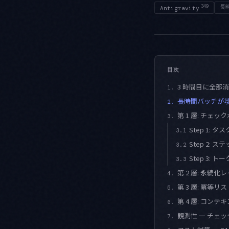
349
長
Antigravity
目次
3 時間目に全部
1.
長時間バッチが壊
2.
第 1 層: チェ
3.
Step 1:
3.1
Step 2:
3.2
Step 3:
3.3
第 2 層: 永続化レイヤ
4.
第 3 層: 冪等
5.
第 4 層: コン
6.
観測性 — チェ
7.