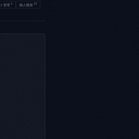
5
93
ト管理
個人開発