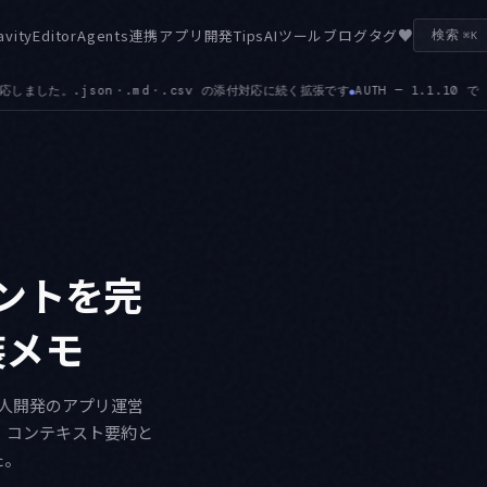
♥
avity
Editor
Agents
連携
アプリ開発
Tips
AIツール
ブログ
タグ
検索
⌘K
AUTH — 1.1.10 で Gemini Enterprise Business のサインインと、Workf
ェントを完
装メモ
個人開発のアプリ運営
・コンテキスト要約と
た。