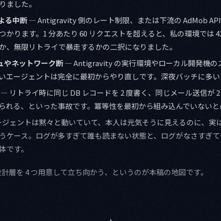
りました。
による中断
— Antigravity 側のレート制限、または下流の AdMob API
かります。1 分あたり 60 リクエストを超えると、私の環境では 4
か、無限リトライで暴走するかの二択になりました。
シュやネットワーク断
— Antigravity の実行環境やローカル開発機の
いエージェントは完全に最初からやり直しです。深夜バッチに多い
— リトライ時に同じ DB レコードを 2 度書く、同じメール送信が 2 
換えられる、といった事故です。冪等性を最初から組み込んでいない
ージェントは黙々と動いていて、本人は元気そうに見えるのに、実
うケース。ログが多すぎて誰も読まない状態と、ログがなさすぎて
体です。
、設計層を 4 つ用意して立ち向かう、というのが本稿の地図です。