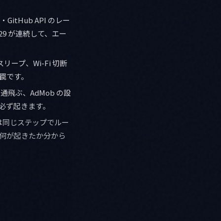
・GitHub API のレー
29 が連続して、エー
スリープ、Wi-Fi 切断
罠です。
通飛ぶ、AdMob の設
と必ず起きます。
は同じステップでルー
何が起きたか分から