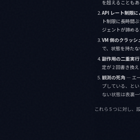
を超えることもあ
API レート制限
ト制限に長時間ぶつ
ジェントが諦める
VM 側のクラッ
で、状態を持たな
副作用の二重実行
定が 2 回書き
観測の死角
— エ
プしている、とい
ない状態は表裏一
これら 5 つに対し