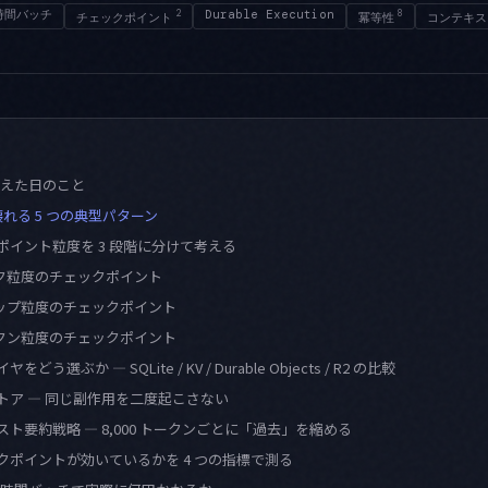
時間バッチ
2
Durable Execution
8
チェックポイント
冪等性
コンテキス
消えた日のこと
れる 5 つの典型パターン
ックポイント粒度を 3 段階に分けて考える
 タスク粒度のチェックポイント
 ステップ粒度のチェックポイント
 トークン粒度のチェックポイント
をどう選ぶか — SQLite / KV / Durable Objects / R2 の比較
リストア — 同じ副作用を二度起こさない
テキスト要約戦略 — 8,000 トークンごとに「過去」を縮める
ックポイントが効いているかを 4 つの指標で測る