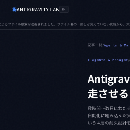
◉
ANTIGRAVITY LAB
EN
覚えていない状態から、大規模リポジトリでも目的のファイルへ辿り着けます
AUDIO 
●
記事一覧
/
Agents & Ma
◈
Agents & Manager
/
Antig
走させる
数時間〜数日にわたるバ
自動化に組み込んだ
いう 4 層の耐久設