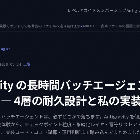
レベル
ガイド
メンバーシップ
Antigr
▼
— 音声ファイルの描画に対応しました。.json・.md・.csv の添付対応に続く拡張です
●
nager
2026-05-24
上級
ravity の長時間バッチエージ
 — 4層の耐久設計と私の実
ッチエージェントは、必ずどこかで落ちます。Antigravity を
実体験から、チェックポイント粒度・永続化レイヤ・冪等リストア
計を、実装コード・コスト試算・運用判断まで踏み込んでまとめまし