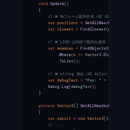
    void
 Update
()
    {
        // ❌ 毎フレーム配列作成（GC Alloc）
        var
 positions
 =
 GetAllNearbyPositio
        var
 closest
 =
 FindClosest
(positions
        // ❌ LINQ は内部で配列を確保
        var
 enemies
 =
 FindObjectsOfType
<
Ene
            .
Where
(
e
 =>
 Vector3.
Distance
(tr
            .
ToList
();
        // ❌ string 連結（GC Alloc）
        var
 debugText
 =
 "Pos: "
 +
 transform
        Debug.
Log
(debugText);
    }
    private
 Vector3
[] 
GetAllNearbyPositions
    {
        var
 result
 =
 new
 Vector3
[
100
]; 
// 
        // ...