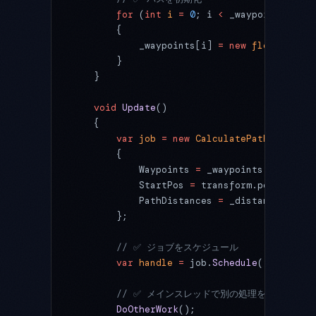
        for
 (
int
 i
 =
 0
; i 
<
 _waypoints.Leng
        {
            _waypoints[i] 
=
 new
 float3
(i, 
0
        }
    }
    void
 Update
()
    {
        var
 job
 =
 new
 CalculatePathJob
        {
            Waypoints 
=
 _waypoints,
            StartPos 
=
 transform.position,
            PathDistances 
=
 _distances
        };
        // ✅ ジョブをスケジュール
        var
 handle
 =
 job.
Schedule
();
        // ✅ メインスレッドで別の処理を実行
        DoOtherWork
();