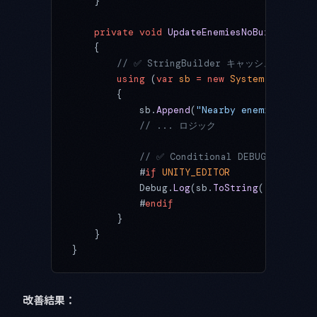
    }
    private
 void
 UpdateEnemiesNoBurst
()
    {
        // ✅ StringBuilder キャッシュで strin
        using
 (
var
 sb
 =
 new
 System
.
Text
.
Str
        {
            sb.
Append
(
"Nearby enemies: "
);
            // ... ロジック
            // ✅ Conditional DEBUG だけ使用
            #
if
 UNITY_EDITOR
            Debug.
Log
(sb.
ToString
());
            #
endif
        }
    }
}
改善結果：