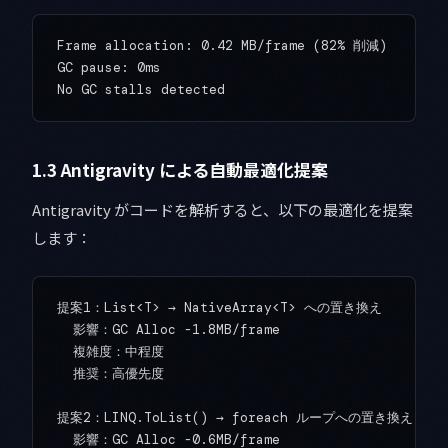
Frame allocation: 0.42 MB/frame (82% 削減)

GC pause: 0ms

1.3 Antigravity による自動最適化提案
Antigravity がコードを解析すると、以下の最適化を提案
します：
提案1：List<T> → NativeArray<T> への置き換え

  影響：GC Alloc -1.8MB/frame

  複雑度：中程度

  推奨：高優先度

提案2：LINQ.ToList() → foreach ループへの置き換え

  影響：GC Alloc -0.6MB/frame
