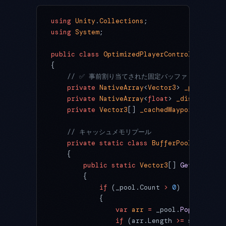
using
 Unity
.
Collections
;
using
 System
;
public
 class
 OptimizedPlayerController
 : 
Mo
{
    // ✅ 事前割り当てされた固定バッファ
    private
 NativeArray
<
Vector3
> 
_positionB
    private
 NativeArray
<
float
> 
_distanceBuf
    private
 Vector3
[] 
_cachedWaypoints
;
    // キャッシュメモリプール
    private
 static
 class
 BufferPool
    {
        public
 static
 Vector3
[] 
GetPosition
        {
            if
 (_pool.Count 
>
 0
)
            {
                var
 arr
 =
 _pool.
Pop
();
                if
 (arr.Length 
>=
 size) 
ret