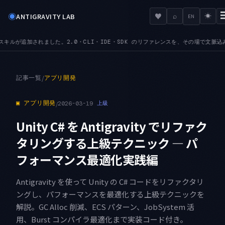
◉
♥
ANTIGRAVITY LAB
⌕
☀
EN
す
MCPURL — mcp_config.json が serverUrl に加えて url 
●
記事一覧
/
アプリ開発
▣
アプリ開発
/
2026-03-19
上級
Unity C# を Antigravity でリファク
タリングする上級テクニック — パ
フォーマンス最適化実践編
Antigravity を使って Unity の C# コードをリファクタリ
ングし、パフォーマンスを最適化する上級テクニックを
解説。GC Alloc 削減、ECS パターン、JobSystem 活
用、Burst コンパイラ最適化まで実装コード付き。