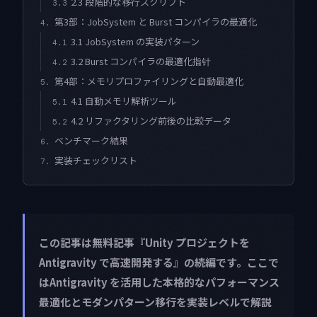
2.3 段階的な移行スクリプト
3.3
第3部：JobSystem と Burst コンパイラの最適化
4.
3.1 JobSystem の実装パターン
4.1
3.2 Burst コンパイラの最適化指针
4.2
第4部：メモリプロファイリングと自動最適化
5.
4.1 自動メモリ解析ツール
5.1
4.2 リファクタリング前後の比較データ
5.2
ベンチマーク結果
6.
実装チェックリスト
7.
この記事は無料記事『Unity プロジェクトを
Antigravity で高速開発する』の続編です。ここで
はAntigravity を活用した本格的なパフォーマンス
最適化とモダンパターン移行を実装レベルで解説