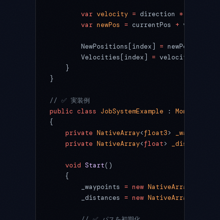
        var
 velocity
 =
 direction 
*
 speed;
        var
 newPos
 =
 currentPos 
+
 velocity 
        NewPositions[index] 
=
 newPos;
        Velocities[index] 
=
 velocity;
    }
}
// ✅ 実装例
public
 class
 JobSystemExample
 : 
MonoBehavio
{
    private
 NativeArray
<
float3
> 
_waypoints
;
    private
 NativeArray
<
float
> 
_distances
;
    void
 Start
()
    {
        _waypoints 
=
 new
 NativeArray
<
float3
        _distances 
=
 new
 NativeArray
<
float
>
        // ✅ パスを初期化