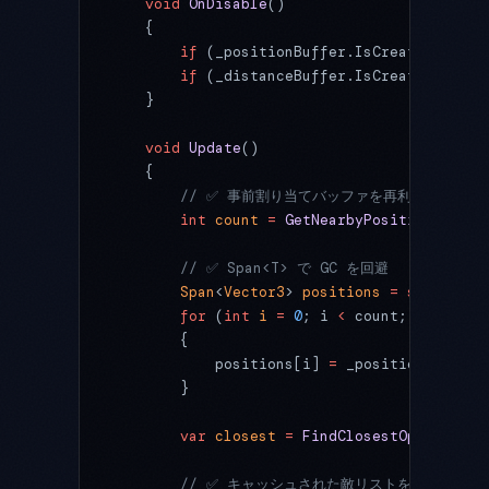
    void
 OnDisable
()
    {
        if
 (_positionBuffer.IsCreated) _pos
        if
 (_distanceBuffer.IsCreated) _dis
    }
    void
 Update
()
    {
        // ✅ 事前割り当てバッファを再利用
        int
 count
 =
 GetNearbyPositions
(_pos
        // ✅ Span<T> で GC を回避
        Span
<
Vector3
> 
positions
 =
 stackallo
        for
 (
int
 i
 =
 0
; i 
<
 count; i
++
)
        {
            positions[i] 
=
 _positionBuffer[
        }
        var
 closest
 =
 FindClosestOptimized
(
        // ✅ キャッシュされた敵リストを使用