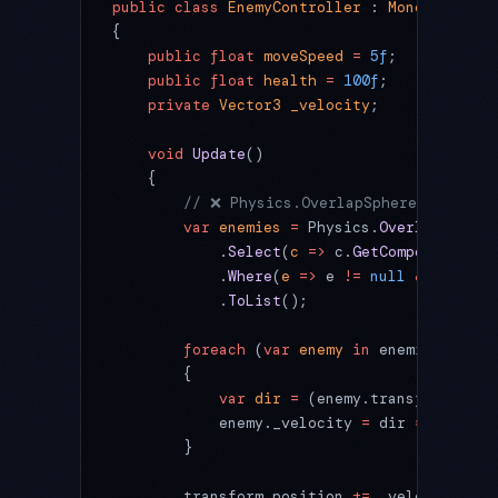
public
 class
 EnemyController
 : 
MonoBehaviou
{
    public
 float
 moveSpeed
 =
 5f
;
    public
 float
 health
 =
 100f
;
    private
 Vector3
 _velocity
;
    void
 Update
()
    {
        // ❌ Physics.OverlapSphere で毎フ
        var
 enemies
 =
 Physics.
OverlapSphere
            .
Select
(
c
 =>
 c.
GetComponent
<
Ene
            .
Where
(
e
 =>
 e 
!=
 null
 &&
 e.heal
            .
ToList
();
        foreach
 (
var
 enemy
 in
 enemies)
        {
            var
 dir
 =
 (enemy.transform.posi
            enemy._velocity 
=
 dir 
*
 moveSpe
        }
        transform.position 
+=
 _velocity 
*
 T