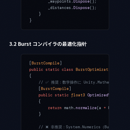
        _waypoints.
Dispose
();
        _distances.
Dispose
();
    }
}
3.2 Burst コンパイラの最適化指针
[
BurstCompile
]
public
 static
 class
 BurstOptimizationTips
{
    // ✅ 推奨：数学操作に Unity.Mathematics 
    [
BurstCompile
]
    public
 static
 float3
 OptimizedVectorMat
    {
        return
 math.
normalize
(a 
+
 b) 
*
 math
    }
    // ❌ 非推奨：System.Numerics（Burst で遅