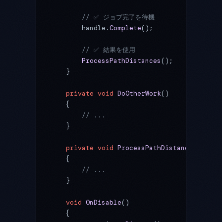
        // ✅ ジョブ完了を待機
        handle.
Complete
();
        // ✅ 結果を使用
        ProcessPathDistances
();
    }
    private
 void
 DoOtherWork
()
    {
        // ...
    }
    private
 void
 ProcessPathDistances
()
    {
        // ...
    }
    void
 OnDisable
()
    {