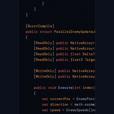
        }
    }
}
[
BurstCompile
]
public
 struct
 ParallelEnemyUpdateJob
 : 
IJob
{
    [
ReadOnly
] 
public
 NativeArray
<
float3
> 
E
    [
ReadOnly
] 
public
 NativeArray
<
float
> 
En
    [
ReadOnly
] 
public
 float
 DeltaTime
;
    [
ReadOnly
] 
public
 float3
 TargetPosition
    [
WriteOnly
] 
public
 NativeArray
<
float3
> 
    [
WriteOnly
] 
public
 NativeArray
<
float3
> 
    public
 void
 Execute
(
int
 index
)
    {
        var
 currentPos
 =
 EnemyPositions[ind
        var
 direction
 =
 math.
normalize
(Targ
        var
 speed
 =
 EnemySpeeds[index];