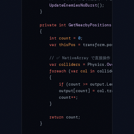
        UpdateEnemiesNoBurst
();
    }
    private
 int
 GetNearbyPositions
(
NativeAr
    {
        int
 count
 =
 0
;
        var
 thisPos
 =
 transform.position;
        // ✅ NativeArray で直接操作（GC なし）
        var
 colliders
 =
 Physics.
OverlapSphe
        foreach
 (
var
 col
 in
 colliders)
        {
            if
 (count 
>=
 output.Length) 
bre
            output[count] 
=
 col.transform.p
            count
++
;
        }
        return
 count;
    }