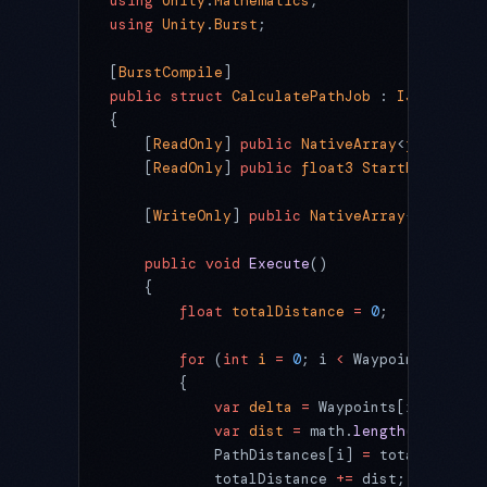
using
 Unity
.
Mathematics
;
using
 Unity
.
Burst
;
[
BurstCompile
]
public
 struct
 CalculatePathJob
 : 
IJob
{
    [
ReadOnly
] 
public
 NativeArray
<
float3
> 
W
    [
ReadOnly
] 
public
 float3
 StartPos
;
    [
WriteOnly
] 
public
 NativeArray
<
float
> 
P
    public
 void
 Execute
()
    {
        float
 totalDistance
 =
 0
;
        for
 (
int
 i
 =
 0
; i 
<
 Waypoints.Lengt
        {
            var
 delta
 =
 Waypoints[i 
+
 1
] 
-
 
            var
 dist
 =
 math.
length
(delta);
            PathDistances[i] 
=
 totalDistanc
            totalDistance 
+=
 dist;