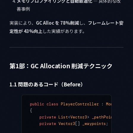
メモリプロファイリングと自動最適化
— 具体的な改
善事例
実装により、
GC Alloc を 78%削減
し、
フレームレート安
定性が 43%向上
した実績があります。
第1部：GC Allocation 削減テクニック
1.1 問題のあるコード（Before）
public
 class
 PlayerController
 : 
MonoBehavio
{
    private
 List
<
Vector3
> 
_pathPoints
 =
 new
    private
 Vector3
[] 
_waypoints
;