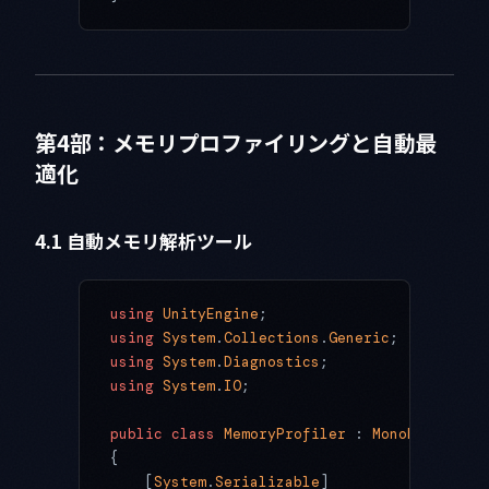
第4部：メモリプロファイリングと自動最
適化
4.1 自動メモリ解析ツール
using
 UnityEngine
;
using
 System
.
Collections
.
Generic
;
using
 System
.
Diagnostics
;
using
 System
.
IO
;
public
 class
 MemoryProfiler
 : 
MonoBehaviour
{
    [
System
.
Serializable
]