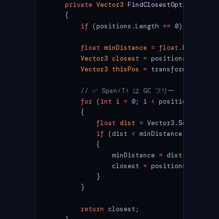
    private
 Vector3
 FindClosestOptimized
(
Sp
    {
        if
 (positions.Length 
==
 0
) 
return
 V
        float
 minDistance
 =
 float
.MaxValue;
        Vector3
 closest
 =
 positions[
0
];
        Vector3
 thisPos
 =
 transform.positio
        // ✅ Span<T> は GC フリー
        for
 (
int
 i
 =
 0
; i 
<
 positions.Lengt
        {
            float
 dist
 =
 Vector3.
SqrDistanc
            if
 (dist 
<
 minDistance)
            {
                minDistance 
=
 dist;
                closest 
=
 positions[i];
            }
        }
        return
 closest;