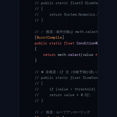
    // public static float3 SlowVectorMath(
    // {
    //     return System.Numerics.Vector3.N
    // }
    // ✅ 推奨：条件分岐は math.select で
    [
BurstCompile
]
    public
 static
 float
 ConditionWithSelect
    {
        return
 math.
select
(value 
*
 2
, value
    }
    // ❌ 非推奨：if 文（分岐予測が遅い）
    // public static float SlowCondition(fl
    // {
    //     if (value > threshold) return va
    //     return value * 0.5f;
    // }
    // ✅ 推奨：ループアンローリング