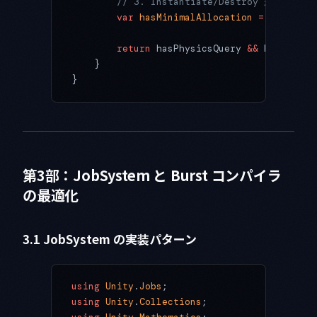
        // 3. Instantiate/Destroy が少ない
        var
 hasMinimalAllocation
 =
 true
;
        return
 hasPhysicsQuery 
&&
 hasIterat
    }
}
第3部：JobSystem と Burst コンパイラ
の最適化
3.1 JobSystem の実装パターン
using
 Unity
.
Jobs
;
using
 Unity
.
Collections
;