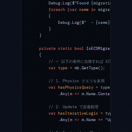
        Debug.
Log
(
$"Found 
{
migrationCandida
        foreach
 (
var
 name
 in
 migrationCandi
        {
            Debug.
Log
(
$"  - 
{
name
}
"
);
        }
    }
    private
 static
 bool
 IsECSMigrationCandi
    {
        // ✅ 以下の条件に合致すれば ECS 移行可能
        var
 type
 =
 mb.
GetType
();
        // 1. Physics クエリを多用
        var
 hasPhysicsQuery
 =
 type.
GetMetho
            .
Any
(
m
 =>
 m.Name.
Contains
(
"Over
        // 2. Update で反復処理
        var
 hasIterativeLogic
 =
 type.
GetMet
            .
Any
(
m
 =>
 m.Name 
==
 "Update"
 &&