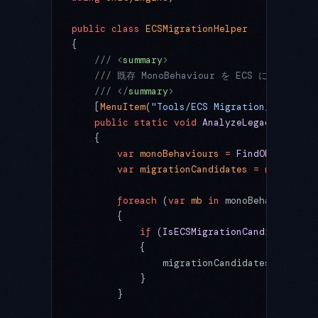
public
 class
 ECSMigrationHelper
{
    /// <
summary
>
    /// 既存 MonoBehaviour を ECS に段階的に
    /// </
summary
>
    [
MenuItem
(
"Tools/ECS Migration/Analyze 
    public
 static
 void
 AnalyzeLegacyCode
()
    {
        var
 monoBehaviours
 =
 FindObjectsOfT
        var
 migrationCandidates
 =
 new
 Syste
        foreach
 (
var
 mb
 in
 monoBehaviours)
        {
            if
 (
IsECSMigrationCandidate
(mb)
            {
                migrationCandidates.
Add
(mb.
            }
        }