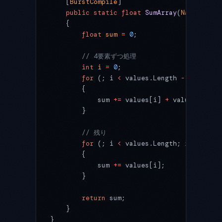
    [
BurstCompile
]
    public
 static
 float
 SumArray
(
NativeArra
    {
        float
 sum
 =
 0
;
        // 4要素ずつ処理
        int
 i
 =
 0
;
        for
 (; i 
<
 values.Length 
-
 4
; i 
+=
 
        {
            sum 
+=
 values[i] 
+
 values[i 
+
 1
        }
        // 残り
        for
 (; i 
<
 values.Length; i
++
)
        {
            sum 
+=
 values[i];
        }
        return
 sum;
    }
}