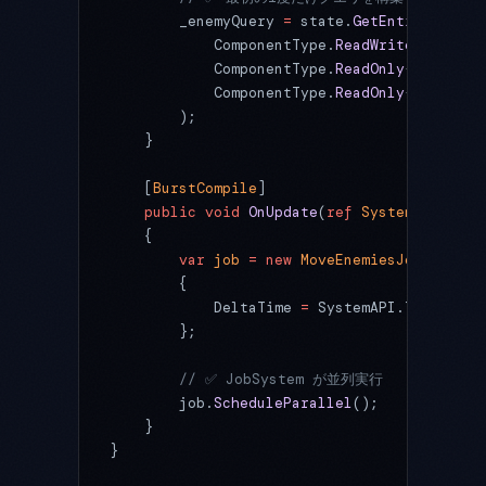
        _enemyQuery 
=
 state.
GetEntityQuery
(
            ComponentType.
ReadWrite
<
Velocit
            ComponentType.
ReadOnly
<
Enemy
>()
            ComponentType.
ReadOnly
<
LocalToW
        );
    }
    [
BurstCompile
]
    public
 void
 OnUpdate
(
ref
 SystemState
 st
    {
        var
 job
 =
 new
 MoveEnemiesJob
        {
            DeltaTime 
=
 SystemAPI.Time.Delt
        };
        // ✅ JobSystem が並列実行
        job.
ScheduleParallel
();
    }
}