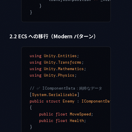
    }
}
2.2 ECS への移行（Modern パターン）
using
 Unity
.
Entities
;
using
 Unity
.
Transforms
;
using
 Unity
.
Mathematics
;
using
 Unity
.
Physics
;
// ✅ IComponentData：純粋なデータ
[
System
.
Serializable
]
public
 struct
 Enemy
 : 
IComponentData
{
    public
 float
 MoveSpeed
;
    public
 float
 Health
;
}