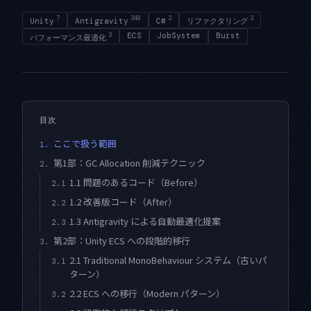
7
348
2
3
Unity
Antigravity
C#
リファクタリング
3
ECS
JobSystem
Burst
パフォーマンス最適化
目次
ここで扱う範囲
1.
第1部：GC Allocation 削減テクニック
2.
1.1 問題のあるコード（Before）
2.1
1.2 改善版コード（After）
2.2
1.3 Antigravity による自動最適化提案
2.3
第2部：Unity ECS への段階的移行
3.
2.1 Traditional MonoBehaviour システム（古いパ
3.1
ターン）
2.2 ECS への移行（Modern パターン）
3.2