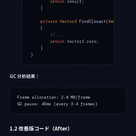
        return
 result;
    }
    private
 Vector3
 FindClosest
(
Vector3
[] 
p
    {
        // ...
        return
 Vector3.zero;
    }
}
GC 分析結果：
Frame allocation: 2.4 MB/frame

1.2 改善版コード（After）