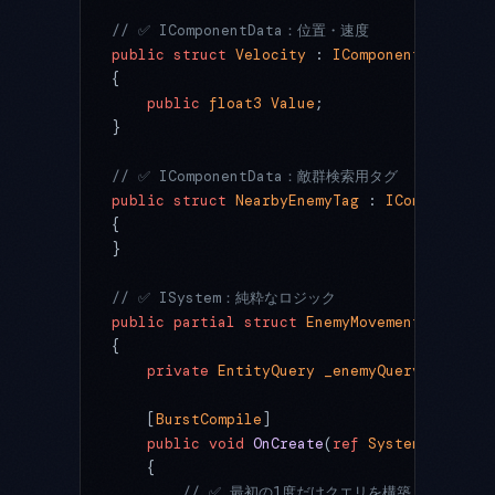
// ✅ IComponentData：位置・速度
public
 struct
 Velocity
 : 
IComponentData
{
    public
 float3
 Value
;
}
// ✅ IComponentData：敵群検索用タグ
public
 struct
 NearbyEnemyTag
 : 
IComponentDa
{
}
// ✅ ISystem：純粋なロジック
public
 partial
 struct
 EnemyMovementSystem
 :
{
    private
 EntityQuery
 _enemyQuery
;
    [
BurstCompile
]
    public
 void
 OnCreate
(
ref
 SystemState
 st
    {
        // ✅ 最初の1度だけクエリを構築