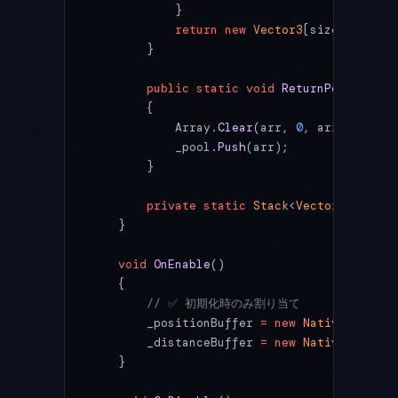
            }
            return
 new
 Vector3
[size];
        }
        public
 static
 void
 ReturnPositionAr
        {
            Array.
Clear
(arr, 
0
, arr.Length)
            _pool.
Push
(arr);
        }
        private
 static
 Stack
<
Vector3
[]> 
_po
    }
    void
 OnEnable
()
    {
        // ✅ 初期化時のみ割り当て
        _positionBuffer 
=
 new
 NativeArray
<
V
        _distanceBuffer 
=
 new
 NativeArray
<
f
    }