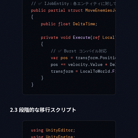
// ✅ IJobEntity：各エンティティに対して実行
public
 partial
 struct
 MoveEnemiesJob
 : 
IJob
{
    public
 float
 DeltaTime
;
    private
 void
 Execute
(
ref
 LocalToWorld
 t
    {
        // ✅ Burst コンパイル対応
        var
 pos
 =
 transform.Position;
        pos 
+=
 velocity.Value 
*
 DeltaTime;
        transform 
=
 LocalToWorld.
FromPositi
    }
}
2.3 段階的な移行スクリプト
using
 UnityEditor
;
using
 UnityEngine
;