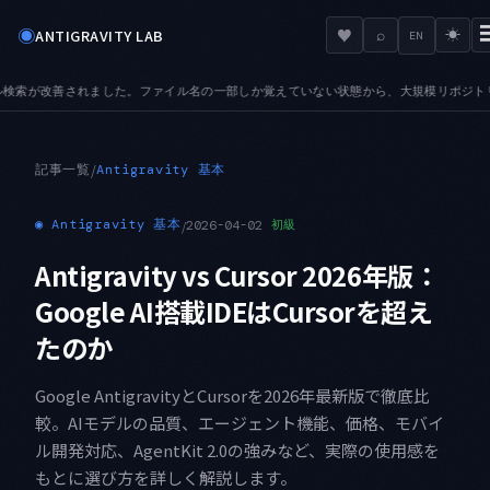
◉
♥
ANTIGRAVITY LAB
⌕
☀
EN
いない状態から、大規模リポジトリでも目的のファイルへ辿り着けます
AUDIO — 音声
●
記事一覧
/
Antigravity 基本
◉
Antigravity 基本
/
2026-04-02
初級
Antigravity vs Cursor 2026年版：
Google AI搭載IDEはCursorを超え
たのか
Google AntigravityとCursorを2026年最新版で徹底比
較。AIモデルの品質、エージェント機能、価格、モバイ
ル開発対応、AgentKit 2.0の強みなど、実際の使用感を
もとに選び方を詳しく解説します。