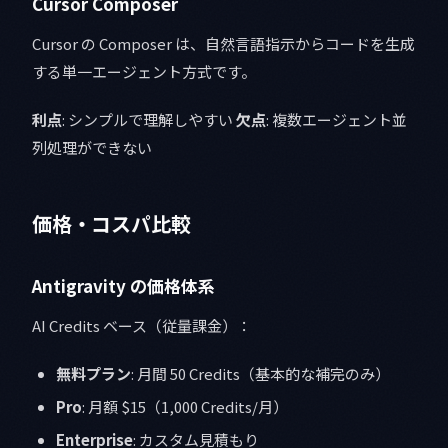
Cursor Composer
Cursor の Composer は、自然言語指示からコードを生成
する単一エージェント方式です。
利点
: シンプルで理解しやすい
欠点
: 複数エージェント並
列処理ができない
価格・コスパ比較
Antigravity の価格体系
AI Credits ベース（従量課金）：
無料プラン
: 月間 50 Credits（基本的な補完のみ）
Pro
: 月額 $15（1,000 Credits/月）
Enterprise
: カスタム見積もり