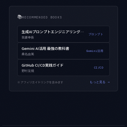
📚
RECOMMENDED BOOKS
生成AIプロンプトエンジニアリング入門
プロンプト
我妻幸長
Gemini AI活用 最強の教科書
Gemini活用
桑名由美
GitHub CI/CD実践ガイド
CI/CD
野村友規
※ アフィリエイトリンクを含みます
もっと見る →