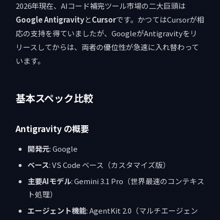
2026年現在、AIコード補完ツール市場の二大巨頭は
Google Antigravity
と
Cursor
です。かつてはCursorが相
応の支持を得ていましたが、GoogleがAntigravityをリ
リースしてからは、両者の優位性が急速に入れ替わって
います。
基本スペック比較
Antigravity の概要
開発元
: Google
ベース
: VS Code ベース（カスタマイズ版）
主要AIモデル
: Gemini 3.1 Pro（世界最速のコンテキス
ト処理）
エージェント機能
: AgentKit 2.0（マルチエージェン