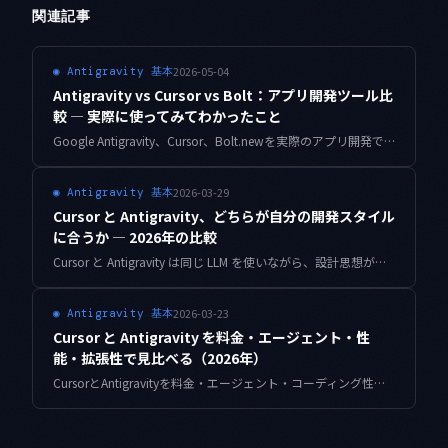
関連記事
2026-05-04
◉
Antigravity 基本
Antigravity vs Cursor vs Bolt：アプリ開発ツール比
較 — 実際に使ってみてわかったこと
Google Antigravity、Cursor、Bolt.newを実際のアプリ開発で使い比べた結果をまとめました。どのツールがどんな用途に向いているか、個人の判断を交えながら正直に書いています。
2026-03-29
◉
Antigravity 基本
Cursor と Antigravity、どちらが自分の開発スタイル
に合うか — 2026年の比較
Cursor と Antigravity は同じ LLM を使いながら、設計思想が正反対です。「補助」と「委譲」という軸で両者を並べ、どちらが自分の手の動かし方に合うかを見極めます。
2026-03-23
◉
Antigravity 基本
Cursor と Antigravity を料金・エージェント・性
能・拡張性で見比べる（2026年）
CursorとAntigravityを料金・エージェント・コーディング性能・拡張性で徹底比較。2026年のAI IDE選びで失敗しない判断基準を提供します。