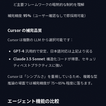
ど主要フレームワークの暗黙的な制約を理解
補完精度:
95%
（ユーザー確認なしで即採用可能）
Cursor の補完品質
Cursor は複数の LLM から選択可能です：
GPT-4
: 汎用的で安定、日本語対応は上記より劣る
Claude 3.5 Sonnet
: 構造化コードが得意、セキュリ
ティベストプラクティスに強い
Cursor は「シンプルさ」を重視しているため、複雑な型
推論の場面では補完精度が 75〜85% 程度に落ちます。
エージェント機能の比較