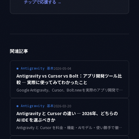
チップで応援する →
関連記事
2026-05-04
◉
Antigravity 基本
Antigravity vs Cursor vs Bolt：アプリ開発ツール比
較 — 実際に使ってみてわかったこと
Google Antigravity、Cursor、Bolt.newを実際のアプリ開発で使い比べた結果をまとめました。どのツールがどんな用途に向いているか、個人の判断を交えながら正直に書いています。
2026-03-20
◉
Antigravity 基本
Antigravity と Cursor の違い — 2026年、どちらの
AI IDE を選ぶべきか
Antigravity と Cursor を料金・機能・AIモデル・使い勝手で徹底比較。2026年の最新情報を踏まえて、あなたのプロジェクトに合った AI IDE の選び方を分かりやすく解説します。