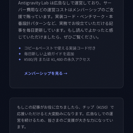
Antigravity Lab は広告なしで運営しており、サー
バー費用などの運営コストはメンバーシップのご支
援で賄っています。実装コード・ベンチマーク・本
番設計パターンなど、実務でお役立ていただける記
事を毎日更新しています。もし読んでよかったと感
じていただけましたら、ぜひご覧ください。
✦
コピー&ペーストで使える実装コード付き
✦
毎日新しい上級ガイドを追加
✦
¥580/月 または ¥1,480 の永久アクセス
メンバーシップを見る →
もしこの記事がお役に立ちましたら、チップ（¥150）で
応援いただけると大変励みになります。広告なしでの運
営を続けるため、皆さまのご支援が大きな力になってい
ます。