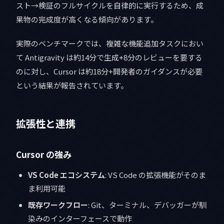
スト→検証のフルサイクルを自律的に実行するため、成
果物の完成度が高くなる傾向があります。
実際のベンチマークでは、複雑な機能追加タスクにおい
て Antigravity は約14分で生成+8分のレビューを要する
のに対し、Cursor は約18分+開発者のガイダンスが必要
という結果が報告されています。
拡張性と連携
Cursor の強み
VS Code エコシステム
: VS Code の拡張機能がそのま
ま利用可能
既存ワークフロー
: Git、ターミナル、デバッガーが馴
染みのインターフェースで動作