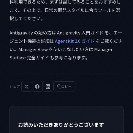
料利用できるため、まずは試してみることをおすすめし
ます。その上で、日常の開発スタイルに合うツールを選
択してください。
Antigravity の始め方は Antigravity 入門ガイド を、エー
ジェント機能の詳細は
AgentKit 2.0 ガイド
をご覧くださ
い。Manager View を使いこなしたい方は Manager
Surface 完全ガイド も参考になります。
シェア
コピー
お読みいただきありがとうございます