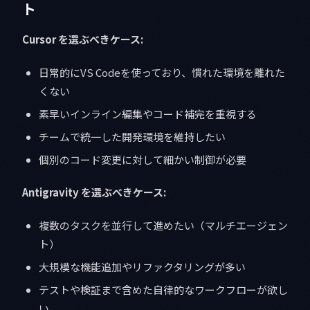
ト
Cursor を選ぶべきケース:
日常的にVS Codeを使っており、慣れた環境を離れた
くない
素早いインライン編集やコード補完を重視する
チームで統一した開発環境を維持したい
個別のコード変更に対して細かい制御が必要
Antigravity を選ぶべきケース:
複数のタスクを並行して進めたい（マルチエージェン
ト）
大規模な機能追加やリファクタリングが多い
テストや検証まで含めた自律的なワークフローが欲し
い