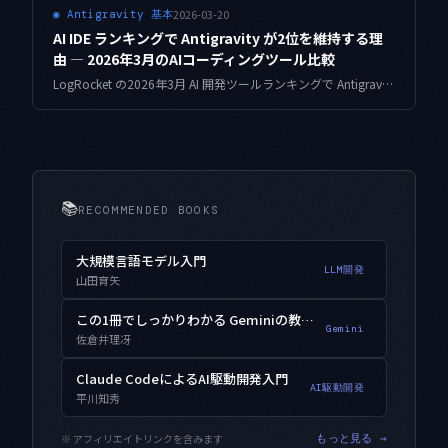
2026-03-20
◉
Antigravity 基本
AI IDE ランキングで Antigravity が2位を維持する理
由 — 2026年3月のAIコーディングツール比較
LogRocket の2026年3月 AI 開発ツールランキングで Antigravity が2位を維持。その理由と、Windsurf・Cursor・Claude Code との違いを分かりやすく比較解説します。
📚
RECOMMENDED BOOKS
大規模言語モデル入門
LLM開発
山田育矢
この1冊でしっかりわかる Geminiの教科書
Gemini
佐倉井理冴
Claude CodeによるAI駆動開発入門
AI駆動開発
平川知秀
※ アフィリエイトリンクを含みます
もっと見る →