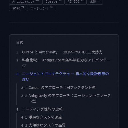
349
20
23
31
Antigravity
Cursor
AI IDE
比較
24
65
2026
エージェント
目次
Cursor と Antigravity — 2026年のAI IDE二大勢力
1.
料金比較 — Antigravity の無料は強力なアドバンテー
2.
ジ
エージェントアーキテクチャ — 根本的な設計思想の
3.
違い
Cursor のアプローチ：AIアシスタント型
3.1
Antigravity のアプローチ：エージェントファース
3.2
ト型
コーディング性能の比較
4.
単純なタスクの速度
4.1
大規模なタスクの品質
4.2