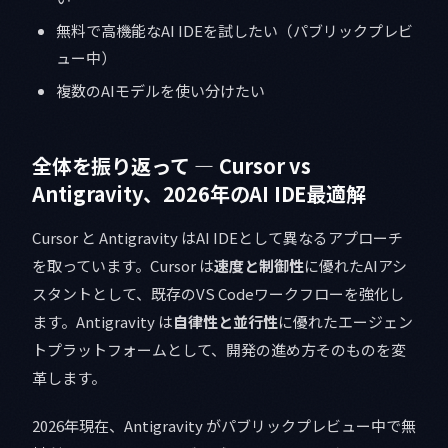
無料で高機能なAI IDEを試したい（パブリックプレビ
ュー中）
複数のAIモデルを使い分けたい
全体を振り返って — Cursor vs
Antigravity、2026年のAI IDE最適解
Cursor と Antigravity はAI IDEとして異なるアプローチ
を取っています。Cursor は
速度と制御性
に優れたAIアシ
スタントとして、既存のVS Codeワークフローを強化し
ます。Antigravity は
自律性と並行性
に優れたエージェン
トプラットフォームとして、開発の進め方そのものを変
革します。
2026年現在、Antigravity がパブリックプレビュー中で無