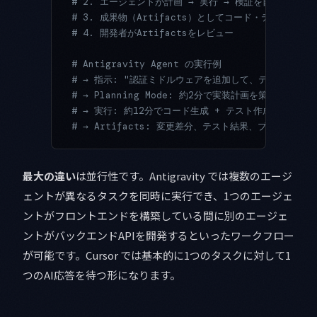
# 2. エージェントが計画 → 実行 → 検証を自律的に実
# 3. 成果物（Artifacts）としてコード・テスト結
# 4. 開発者がArtifactsをレビュー
# Antigravity Agent の実行例
# → 指示: "認証ミドルウェアを追加して、テストも書い
# → Planning Mode: 約2分で実装計画を策定
# → 実行: 約12分でコード生成 + テスト作成 + 実行
# → Artifacts: 変更差分、テスト結果、ブラウザス
最大の違い
は並行性です。Antigravity では複数のエージ
ェントが異なるタスクを同時に実行でき、1つのエージェ
ントがフロントエンドを構築している間に別のエージェ
ントがバックエンドAPIを開発するといったワークフロー
が可能です。Cursor では基本的に1つのタスクに対して1
つのAI応答を待つ形になります。