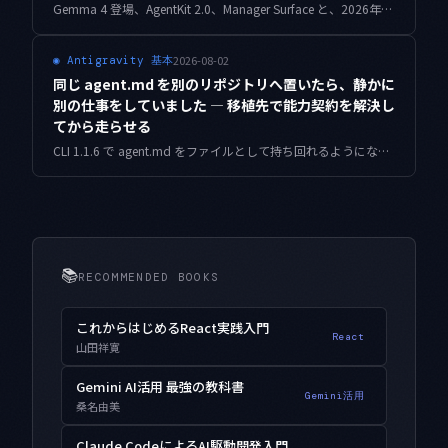
Gemma 4 登場、AgentKit 2.0、Manager Surface と、2026年上半期だけで Antigravity は大きく進化しました。Google I/O 2026 を前に、個人開発の現場から見た変化と、これから注目すべき点を整理します。
2026-08-02
◉
Antigravity 基本
同じ agent.md を別のリポジトリへ置いたら、静かに
別の仕事をしていました — 移植先で能力契約を解決し
てから走らせる
CLI 1.1.6 で agent.md をファイルとして持ち回れるようになりました。同じ定義を8つのリポジトリへ置き、走らせる前に前提が揃っているかを解決する仕組みを実装し、素朴な確認器との差を実測しています。
📚
RECOMMENDED BOOKS
これからはじめるReact実践入門
React
山田祥寛
Gemini AI活用 最強の教科書
Gemini活用
桑名由美
Claude CodeによるAI駆動開発入門