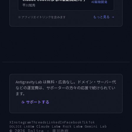
AI駆動開発
平川知秀
※ アフィリエイトリンクを含みます
もっと見る →
Antigravity Lab は無料・広告なし。ドメイン・サーバー代
などの運営費は、サポーターの方々の応援で続けられてい
ます。
☕ サポートする
X
Instagram
Threads
LinkedIn
Facebook
TikTok
◉
Claude Lab
◉
Rork Lab
◉
Gemini Lab
DOLICE LABS
© 2026
Dolice
-
廣川政樹