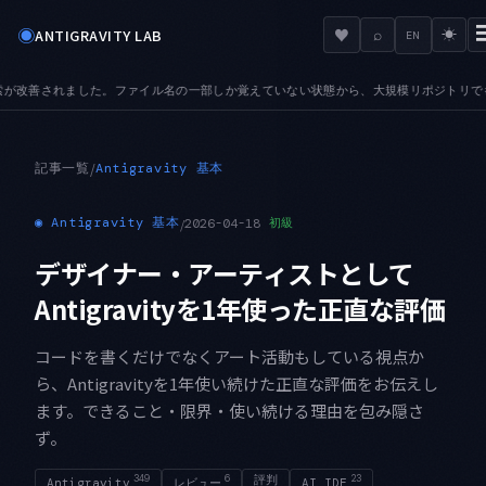
◉
♥
ANTIGRAVITY LAB
⌕
☀
EN
部しか覚えていない状態から、大規模リポジトリでも目的のファイルへ辿り着けます
AUD
●
記事一覧
/
Antigravity 基本
◉
Antigravity 基本
/
2026-04-18
初級
デザイナー・アーティストとして
Antigravityを1年使った正直な評価
コードを書くだけでなくアート活動もしている視点か
ら、Antigravityを1年使い続けた正直な評価をお伝えし
ます。できること・限界・使い続ける理由を包み隠さ
ず。
349
6
評判
23
Antigravity
レビュー
AI IDE