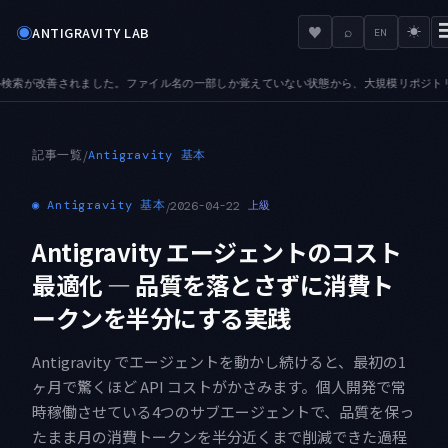
◉
♥
ANTIGRAVITY LAB
⌕
☀
EN
一部しか覚えていない状態から、大規模リポジトリでも目的のファイルへ辿り着けます
AU
●
記事一覧
/
Antigravity 基本
◉
Antigravity 基本
/
2026-04-22
上級
Antigravity エージェントのコスト
最適化 — 品質を落とさずに消費ト
ークンを半分にする実践
Antigravity でエージェントを動かし続けると、最初の1
ヶ月で驚くほど API コストがかさみます。個人開発で常
時稼働させている4つのサブエージェントで、品質を保っ
たまま月の消費トークンを半分近くまで削減できた過程