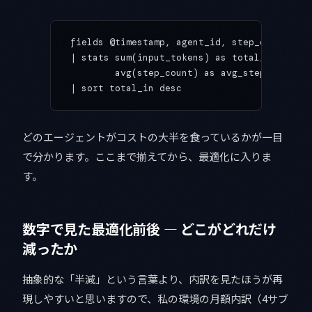
fields @timestamp, agent_id, step_count, in
| stats sum(input_tokens) as total_in, sum(
        avg(step_count) as avg_steps by age
| sort total_in desc
どのエージェントがコストの大半を食っているかが一目
で分かります。ここまで揃えてから、最適化に入りま
す。
数字で見た最適化前後 — どこがどれだけ
減ったか
抽象的な「半減」という言葉より、内訳を見たほうが再
現しやすいと思いますので、私の環境の月額内訳（4サブ