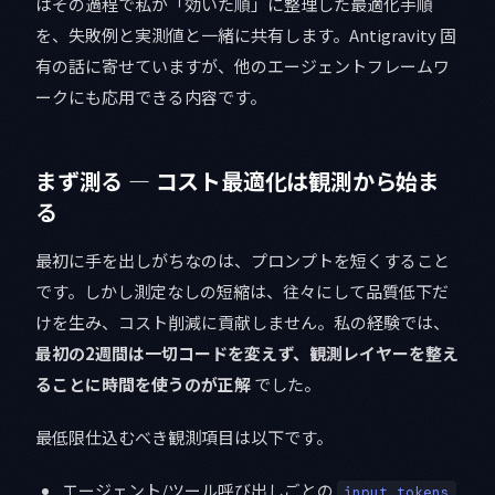
はその過程で私が「効いた順」に整理した最適化手順
を、失敗例と実測値と一緒に共有します。Antigravity 固
有の話に寄せていますが、他のエージェントフレームワ
ークにも応用できる内容です。
まず測る — コスト最適化は観測から始ま
る
最初に手を出しがちなのは、プロンプトを短くすること
です。しかし測定なしの短縮は、往々にして品質低下だ
けを生み、コスト削減に貢献しません。私の経験では、
最初の2週間は一切コードを変えず、観測レイヤーを整え
ることに時間を使うのが正解
でした。
最低限仕込むべき観測項目は以下です。
エージェント/ツール呼び出しごとの
input_tokens