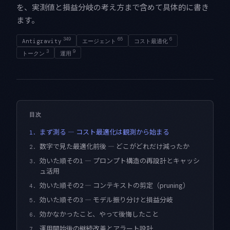
を、実測値と損益分岐の考え方まで含めて具体的に書き
ます。
349
65
6
Antigravity
エージェント
コスト最適化
3
9
トークン
運用
目次
まず測る — コスト最適化は観測から始まる
1.
数字で見た最適化前後 — どこがどれだけ減ったか
2.
効いた順その1 — プロンプト構造の再設計とキャッシ
3.
ュ活用
効いた順その2 — コンテキストの剪定（pruning）
4.
効いた順その3 — モデル振り分けと損益分岐
5.
効かなかったこと、やって後悔したこと
6.
運用開始後の継続改善とアラート設計
7.