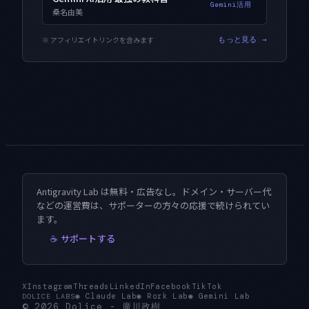
Gemini活用
桑名由美
※ アフィリエイトリンクを含みます
もっと見る →
Antigravity Lab は無料・広告なし。ドメイン・サーバー代
などの運営費は、サポーターの方々の応援で続けられてい
ます。
☕ サポートする
X
Instagram
Threads
LinkedIn
Facebook
TikTok
◉
Claude Lab
◉
Rork Lab
◉
Gemini Lab
DOLICE LABS
© 2026
Dolice
-
廣川政樹