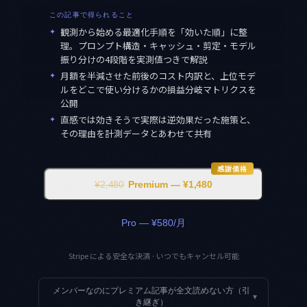
この記事で得られること
✦
観測から始める最適化手順を「効いた順」に整
理。プロンプト構造・キャッシュ・剪定・モデル
振り分けの4段階を実測値つきで解説
✦
月額を半減させた前後のコスト内訳と、上位モデ
ルをどこで使い分けるかの損益分岐マトリクスを
公開
✦
直感では効きそうで実際は逆効果だった施策と、
その理由を計測データとあわせて共有
感謝価格
¥2,480
Premium — ¥1,480
Pro — ¥580/月
Stripe による安全な決済 · いつでもキャンセル可能
メンバーなのにプレミアム記事が全文読めない方（引
▾
き継ぎ）