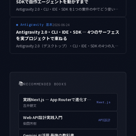
SDKで自作エージェントを動かすまで
Antigravity 2.0・CLI・IDE・SDK を1つの案件の中でどう使い分け、どう橋渡しするか。設計の発散から本番の収束、そして Python SDK で小さなカスタムエージェントを動かすところまでを、実際の運用フローに沿って実装込みで解説します。
2026-06-24
◉
Antigravity 基本
Antigravity 2.0・CLI・IDE・SDK — 4つのサーフェス
を実プロジェクトで束ねる
Antigravity 2.0（デスクトップ）・CLI・IDE・SDK の4つの入り口を、選び方の基準だけでなく、1つのプロジェクトの中で実際にどう束ねて回すかまで掘り下げます。ヘッドレス実行を自動化に組み込むコード例と、コストと移行の落とし穴も添えました。
📚
RECOMMENDED BOOKS
実践Next.js — App Routerで進化するWebアプリ開発
Next.js
吉井健文
Web API設計実践入門
API設計
柴田芳樹
Gemini AI活用 最強の教科書