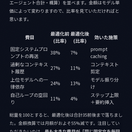
エージェント合計・概算）を並べます。金額はモデル単
価によって変わりますので、比率を見ていただければと
思います。
最適化前
最適化後
費目
効いた施策
(比率)
(比率)
固定システムプロ
prompt
38%
7%
ンプトの再送
caching
過剰なコンテキス
コンテキスト
27%
11%
ト履歴
剪定
上位モデルへの一
モデル振り分
24%
13%
律依存
け
自己ループの空回
ステップ上限
11%
4%
り
＋要約挿入
総量を100とすると、最適化後は合計35前後まで落ちまし
た。金額換算では月額がおよそ55%減です。注目してい
ただきたいのは、
最も大きな費目が「同じ固定文を毎回