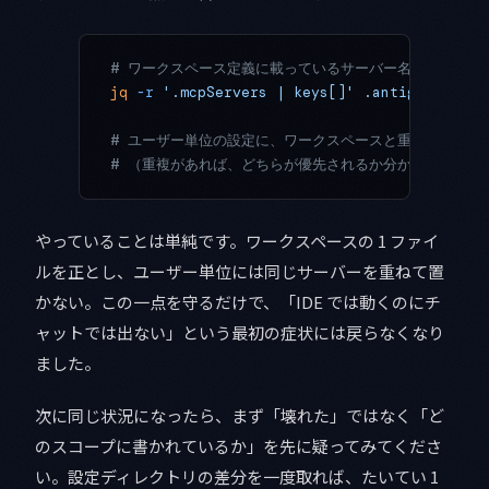
# ワークスペース定義に載っているサーバー名の一覧を確
jq
 -r
 '.mcpServers | keys[]'
 .antigravity/m
# ユーザー単位の設定に、ワークスペースと重複する登録
# （重複があれば、どちらが優先されるか分からなくなる
やっていることは単純です。ワークスペースの 1 ファイ
ルを正とし、ユーザー単位には同じサーバーを重ねて置
かない。この一点を守るだけで、「IDE では動くのにチ
ャットでは出ない」という最初の症状には戻らなくなり
ました。
次に同じ状況になったら、まず「壊れた」ではなく「ど
のスコープに書かれているか」を先に疑ってみてくださ
い。設定ディレクトリの差分を一度取れば、たいてい 1