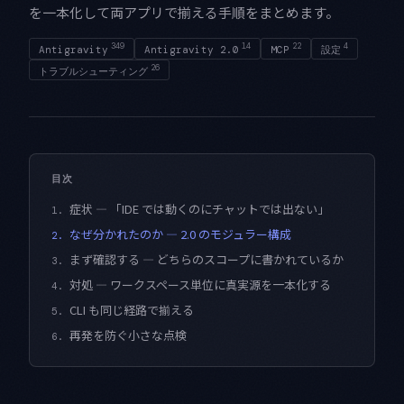
を一本化して両アプリで揃える手順をまとめます。
349
14
22
4
Antigravity
Antigravity 2.0
MCP
設定
26
トラブルシューティング
目次
症状 — 「IDE では動くのにチャットでは出ない」
1.
なぜ分かれたのか — 2.0 のモジュラー構成
2.
まず確認する — どちらのスコープに書かれているか
3.
対処 — ワークスペース単位に真実源を一本化する
4.
CLI も同じ経路で揃える
5.
再発を防ぐ小さな点検
6.