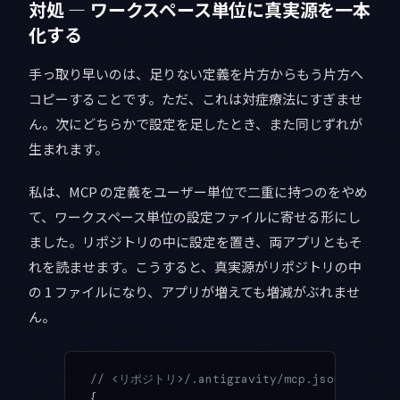
対処 — ワークスペース単位に真実源を一本
化する
手っ取り早いのは、足りない定義を片方からもう片方へ
コピーすることです。ただ、これは対症療法にすぎませ
ん。次にどちらかで設定を足したとき、また同じずれが
生まれます。
私は、MCP の定義をユーザー単位で二重に持つのをやめ
て、ワークスペース単位の設定ファイルに寄せる形にし
ました。リポジトリの中に設定を置き、両アプリともそ
れを読ませます。こうすると、真実源がリポジトリの中
の 1 ファイルになり、アプリが増えても増減がぶれませ
ん。
// <リポジトリ>/.antigravity/mcp.json 
{