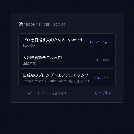
📚
RECOMMENDED BOOKS
プロを目指す人のためのTypeScript入門
TypeScript
鈴木僚太
大規模言語モデル入門
LLM開発
山田育矢
生成AIのプロンプトエンジニアリング
プロンプト
James Phoenix・Mike Taylor（訳:田村広平）
※ アフィリエイトリンクを含みます
もっと見る →