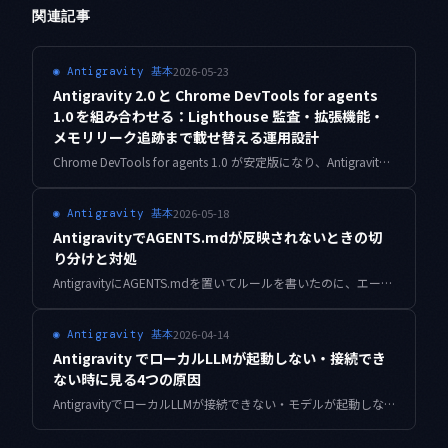
関連記事
2026-05-23
◉
Antigravity 基本
Antigravity 2.0 と Chrome DevTools for agents
1.0 を組み合わせる：Lighthouse 監査・拡張機能・
メモリリーク追跡まで載せ替える運用設計
Chrome DevTools for agents 1.0 が安定版になり、Antigravity 2.0 にもバンドルされました。エージェントから Lighthouse 監査、デバイスエミュレーション、拡張機能デバッグ、メモリ分析、自動接続をどう回すか、累計 5,000 万ダウンロードの個人開発の運用知見でまとめます。
2026-05-18
◉
Antigravity 基本
AntigravityでAGENTS.mdが反映されないときの切
り分けと対処
AntigravityにAGENTS.mdを置いてルールを書いたのに、エージェントが無視して暴走する——よくあるこの症状を、配置場所・優先順位・コンテキスト枠の3軸から切り分けて修正するための実践ガイドです。
2026-04-14
◉
Antigravity 基本
Antigravity でローカルLLMが起動しない・接続でき
ない時に見る4つの原因
AntigravityでローカルLLMが接続できない・モデルが起動しない問題を解決。Ollama・LM Studio連携、ポート設定、VRAMエラー、macOS/Windows別の対処法まで具体的に解説。