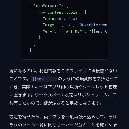
  "mcpServers"
: {
    "my-content-tools"
: {
      "command"
: 
"npx"
,
      "args"
: [
"-y"
, 
"@example/content-mcp"
      "env"
: { 
"API_KEY"
: 
"${env:CONTENT_MC
    }
  }
}
鍵になるのは、秘密情報をこのファイルに直接書かない
ことです。
のように環境変数を参照させて
${env:...}
おき、実際のキーはアプリ側の環境やシークレット管理
に置きます。ワークスペース設定はリポジトリに入れて
共有したいので、鍵が混ざると事故になります。
設定を寄せたら、両アプリを一度再読み込みして、それ
ぞれのツール一覧に同じサーバーが並ぶことを確かめま