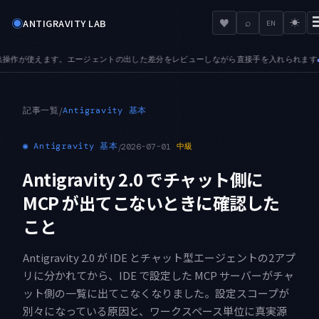
◉
♥
ANTIGRAVITY LAB
⌕
☀
EN
た差分をレビューしながら直接手を入れられます
TABS — プレビュータブが加わりまし
●
記事一覧
/
Antigravity 基本
◉
Antigravity 基本
/
2026-07-01
中級
Antigravity 2.0 でチャット側に
MCP が出てこないときに確認した
こと
Antigravity 2.0 が IDE とチャット型エージェントの2アプ
リに分かれてから、IDE で設定した MCP サーバーがチャ
ット側の一覧に出てこなくなりました。設定スコープが
別々になっている原因と、ワークスペース単位に真実源