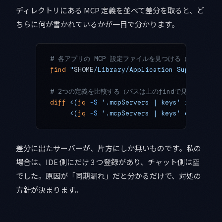
ディレクトリにある MCP 定義を並べて差分を取ると、ど
ちらに何が書かれているかが一目で分かります。
# 各アプリの MCP 設定ファイルを見つける（名前はお
find
 "
$HOME
/Library/Application Support"
 -m
# 2つの定義を比較する（パスは上のfindで見つかった
diff
 <(
jq
 -S
 '.mcpServers | keys' ide-app/m
     <(
jq
 -S
 '.mcpServers | keys' chat-app/
差分に出たサーバーが、片方にしか無いものです。私の
場合は、IDE 側にだけ 3 つ登録があり、チャット側は空
でした。原因が「同期漏れ」だと分かるだけで、対処の
方針が決まります。