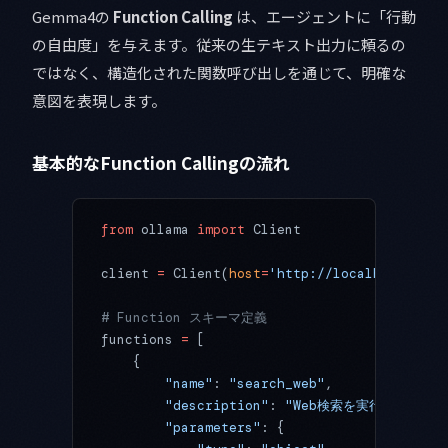
Gemma4の
Function Calling
は、エージェントに「行動
の自由度」を与えます。従来の生テキスト出力に頼るの
ではなく、構造化された関数呼び出しを通じて、明確な
意図を表現します。
基本的なFunction Callingの流れ
from
 ollama 
import
 Client
client 
=
 Client(
host
=
'http://localhost:1143
# Function スキーマ定義
functions 
=
 [
    {
        "name"
: 
"search_web"
,
        "description"
: 
"Web検索を実行してリア
        "parameters"
: {