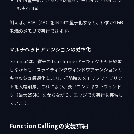
INT4量子化
：さらなる軽量化、モバイルデバイスで
も実行可能
例えば、E4B（4B）をINT4で量子化すると、わずか
1GB
未満のメモリ
で実行できます。
マルチヘッドアテンションの効率化
Gemma4は、従来のTransformerアーキテクチャを継承
しながらも、
スライディングウィンドウアテンション
と
キャッシュ最適化
により、推論時のメモリフットプリン
トを大幅削減。これにより、長いコンテキストウィンド
ウ（最大256K）を保ちながら、エッジでの実行を実現し
ています。
Function Callingの実装詳細