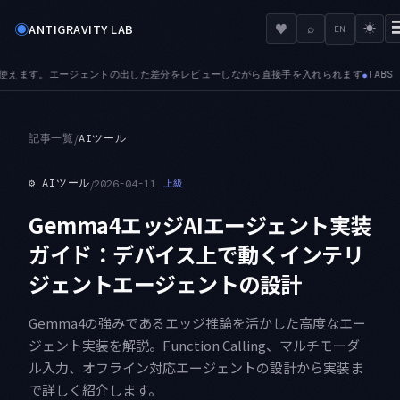
◉
♥
ANTIGRAVITY LAB
⌕
☀
EN
入れられます
TABS — プレビュータブが加わりました。次のファイルを開くと入れ替
●
記事一覧
/
AIツール
⚙
AIツール
/
2026-04-11
上級
Gemma4エッジAIエージェント実装
ガイド：デバイス上で動くインテリ
ジェントエージェントの設計
Gemma4の強みであるエッジ推論を活かした高度なエー
ジェント実装を解説。Function Calling、マルチモーダ
ル入力、オフライン対応エージェントの設計から実装ま
で詳しく紹介します。