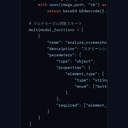
    with
 open
(image_path, 
"rb"
) 
as
 f:
        return
 base64.b64encode(f.read()).d
# マルチモーダル関数スキーマ
multimodal_functions 
=
 [
    {
        "name"
: 
"analyze_screenshot"
,
        "description"
: 
"スクリーンショット内のU
        "parameters"
: {
            "type"
: 
"object"
,
            "properties"
: {
                "element_type"
: {
                    "type"
: 
"string"
,
                    "enum"
: [
"button"
, 
"inp
                }
            },
            "required"
: [
"element_type"
]
        }
    }
]