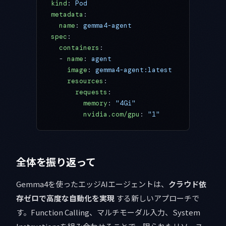
kind
: 
Pod
metadata
:
  name
: 
gemma4-agent
spec
:
  containers
:
  - 
name
: 
agent
    image
: 
gemma4-agent:latest
    resources
:
      requests
:
        memory
: 
"4Gi"
        nvidia.com/gpu
: 
"1"
全体を振り返って
Gemma4を使ったエッジAIエージェントは、
クラウド依
存ゼロで高度な自動化を実現
する新しいアプローチで
す。Function Calling、マルチモーダル入力、System