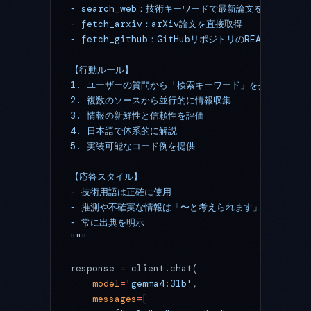
- search_web：技術キーワードで最新論文を検索
- fetch_arxiv：arXiv論文を直接取得
- fetch_github：GitHubリポジトリのREADMEを取得
【行動ルール】
1. ユーザーの質問から「検索キーワード」を抽出
2. 複数のソースから並行的に情報収集
3. 情報の新鮮性と信頼性を評価
4. 日本語で体系的に解説
5. 実装可能なコード例を提供
【応答スタイル】
- 技術用語は正確に使用
- 推測や不確実な情報は「〜と考えられます」と記述
- 常に出典を明示
"""
response 
=
 client.chat(
    model
=
'gemma4:31b'
,
    messages
=
[