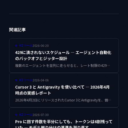
関連記事
2026-06-20
⚙
AIツール
429に潰されないスケジュール — エージェント自動化
のバックオフとジッター設計
複数のエージェントを並列に走らせると、レート制限の429が連鎖して全滅する瞬間があります。指数バックオフとジッターをどう設計すれば、リトライ自身が新たな混雑を生まないかを、個人開発の自動運用からまとめます。
2026-04-06
⚙
AIツール
Cursor 3 と Antigravity を使い比べて — 2026年4月
時点の実感レポート
2026年4月2日にリリースされたCursor 3とAntigravityを、個人開発の現場で実際に使い比べました。Agents Window、並列エージェント、コスト、MCP対応の差異をフラットにレポートします。
2026-07-30
⚙
AIツール
Pro に回す件数を半分にしても、トークンは6割残って
いた — モデル振り分けの基準を測り直す