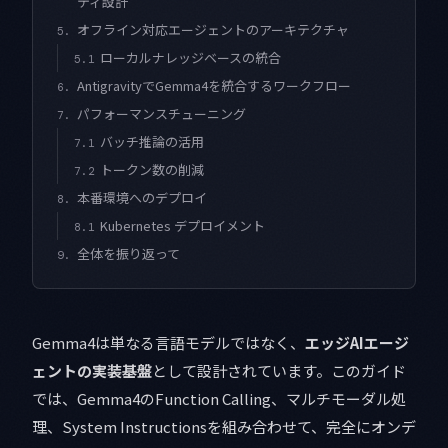
ティ設計
オフライン対応エージェントのアーキテクチャ
5.
ローカルナレッジベースの統合
5.1
AntigravityでGemma4を統合するワークフロー
6.
パフォーマンスチューニング
7.
バッチ推論の活用
7.1
トークン数の削減
7.2
本番環境へのデプロイ
8.
Kubernetes デプロイメント
8.1
全体を振り返って
9.
Gemma4は単なる言語モデルではなく、
エッジAIエージ
ェントの実装基盤
として設計されています。このガイド
では、Gemma4のFunction Calling、マルチモーダル処
理、System Instructionsを組み合わせて、完全にオンデ