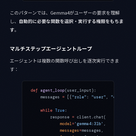
このパターンでは、Gemma4がユーザーの要求を理解
し、
自動的に必要な関数を選択・実行する権限をもちま
す
。
マルチステップエージェントループ
エージェントは複数の関数呼び出しを逐次実行できま
す：
def
 agent_loop
(user_input):
    messages 
=
 [{
"role"
: 
"user"
, 
"content"
:
    while
 True
:
        response 
=
 client.chat(
            model
=
'gemma4:31b'
,
            messages
=
messages,