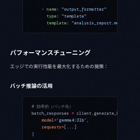
    - 
name
: 
"output_formatter"
      type
: 
"template"
      template
: 
"analysis_report.md"
パフォーマンスチューニング
エッジでの実行性能を最大化するための施策：
バッチ推論の活用
# 効率的（バッチ化）
batch_responses 
=
 client.generate_batch(
    model
=
'gemma4:31b'
,
    requests
=
[
...
]
)