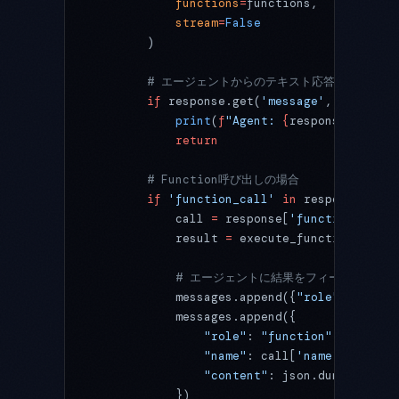
            functions
=
functions,
            stream
=
False
        )
        # エージェントからのテキスト応答
        if
 response.get(
'message'
, {}).get(
            print
(
f
"Agent: 
{
response[
'messa
            return
        # Function呼び出しの場合
        if
 'function_call'
 in
 response:
            call 
=
 response[
'function_call'
            result 
=
 execute_function(call[
            # エージェントに結果をフィードバック
            messages.append({
"role"
: 
"assis
            messages.append({
                "role"
: 
"function"
,
                "name"
: call[
'name'
],
                "content"
: json.dumps(resul
            })