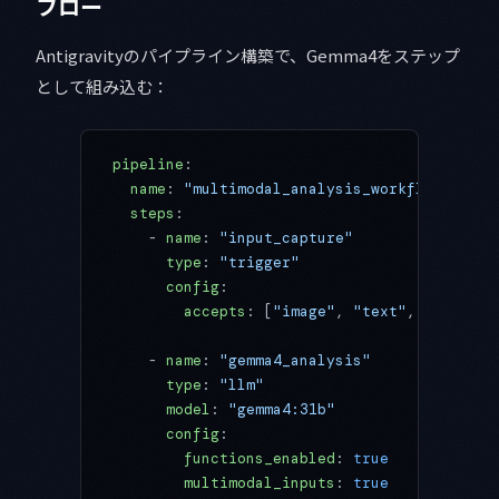
フロー
Antigravityのパイプライン構築で、Gemma4をステップ
として組み込む：
pipeline
:
  name
: 
"multimodal_analysis_workflow"
  steps
:
    - 
name
: 
"input_capture"
      type
: 
"trigger"
      config
:
        accepts
: [
"image"
, 
"text"
, 
"audio"
]
    - 
name
: 
"gemma4_analysis"
      type
: 
"llm"
      model
: 
"gemma4:31b"
      config
:
        functions_enabled
: 
true
        multimodal_inputs
: 
true