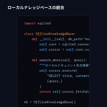
ローカルナレッジベースの統合
import
 sqlite3
class
 OfflineKnowledgeBase
:
    def
 __init__
(self, db_path
=
'knowledge.d
        self
.conn 
=
 sqlite3.connect(db_path
        self
.cursor 
=
 self
.conn.cursor()
    def
 search_docs
(self, query):
        """ローカルドキュメント全文検索"""
        self
.cursor.execute(
            "SELECT title, content FROM doc
            (query,)
        )
        return
 self
.cursor.fetchall()
kb 
=
 OfflineKnowledgeBase()