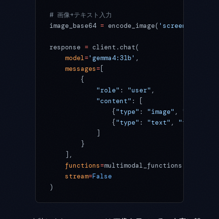
# 画像+テキスト入力
image_base64 
=
 encode_image(
'screenshot.png
response 
=
 client.chat(
    model
=
'gemma4:31b'
,
    messages
=
[
        {
            "role"
: 
"user"
,
            "content"
: [
                {
"type"
: 
"image"
, 
"image"
: 
                {
"type"
: 
"text"
, 
"text"
: 
"
            ]
        }
    ],
    functions
=
multimodal_functions,
    stream
=
False
)