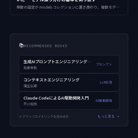
単数の設定が models コレクションに置き換わり、複数モデルのルーティングを自分で決める必要が出ました。タスク種別で振り分けていた基準を、手元のリポジトリ67タスクの実測分布で測り直した記録です。
📚
RECOMMENDED BOOKS
生成AIプロンプトエンジニアリング入門
プロンプト
我妻幸長
コンテキストエンジニアリング
LLM応用
蒲生弘郷
Claude CodeによるAI駆動開発入門
AI駆動開発
平川知秀
※ アフィリエイトリンクを含みます
もっと見る →