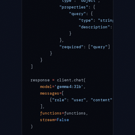
            "type"
: 
"object"
,
            "properties"
: {
                "query"
: {
                    "type"
: 
"string"
,
                    "description"
: 
"検索キー
                }
            },
            "required"
: [
"query"
]
        }
    }
]
response 
=
 client.chat(
    model
=
'gemma4:31b'
,
    messages
=
[
        {
"role"
: 
"user"
, 
"content"
: 
"最新の
    ],
    functions
=
functions,
    stream
=
False
)