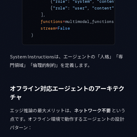
        {
"role"
: 
"system"
, 
"content"
: syste
        {
"role"
: 
"user"
, 
"content"
: 
"2026
    ],
    functions
=
multimodal_functions,
    stream
=
False
)
System Instructionsは、エージェントの「人格」「専
門領域」「倫理的制約」を定義します。
オフライン対応エージェントのアーキテク
チャ
エッジ推論の最大メリットは、
ネットワーク不要
という
点です。オフライン環境で動作するエージェントの設計
パターン：