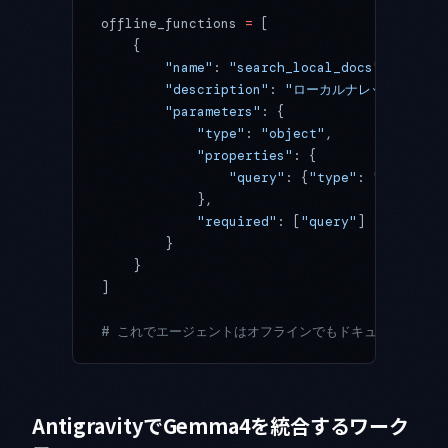
offline_functions 
=
 [
    {
        "name"
: 
"search_local_docs"
,
        "description"
: 
"ローカルナレッジベースを
        "parameters"
: {
            "type"
: 
"object"
,
            "properties"
: {
                "query"
: {
"type"
: 
"string"
}
            },
            "required"
: [
"query"
]
        }
    }
]
# これでエージェントはオフラインでもドキュメント検索
AntigravityでGemma4を統合するワーク