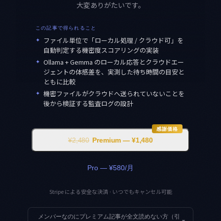
大変ありがたいです。
この記事で得られること
✦
ファイル単位で「ローカル処理 / クラウド可」を
自動判定する機密度スコアリングの実装
✦
Ollama + Gemma のローカル応答とクラウドエー
ジェントの体感差を、実測した待ち時間の目安と
ともに比較
✦
機密ファイルがクラウドへ送られていないことを
後から検証する監査ログの設計
感謝価格
¥2,480
Premium — ¥1,480
Pro — ¥580/月
Stripe による安全な決済 · いつでもキャンセル可能
メンバーなのにプレミアム記事が全文読めない方（引