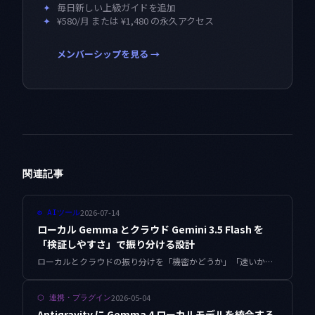
✦
毎日新しい上級ガイドを追加
✦
¥580/月 または ¥1,480 の永久アクセス
メンバーシップを見る →
関連記事
2026-07-14
⚙
AIツール
ローカル Gemma とクラウド Gemini 3.5 Flash を
「検証しやすさ」で振り分ける設計
ローカルとクラウドの振り分けを「機密かどうか」「速いかどうか」で決めていた頃、判断が毎回ぶれていました。本当に効いた軸は、出力が間違っていたときに安く気づけて安く戻せるか、でした。検証しやすさと復旧コストからモデルを選ぶルーターを、判定コードと実測ログの設計まで含めて組み立てます。
2026-05-04
⬡
連携・プラグイン
Antigravity に Gemma 4 ローカルモデルを統合する