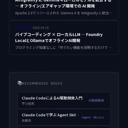
— オフライン/エアギャップ環境での AI 開発
Apache 2.0でリリースされた Gemma 4 を Antigravity に統合することで、機密プロジェクトやオフライン環境でも Antigravity のエージェント体験が可能になります。Ollama / vLLM 経由の接続設定、Architect / Builder の挙動チューニング、本番運用の注意点までを実装ベースで解説します。
2026-04-28
⚙
AIツール
バイブコーディング × ローカルLLM — Foundry
LocalとOllamaでオフラインAI開発
プログラミング知識なしに「作りたい機能を説明するだけで AI がコードを生成する」バイブコーディングの最新形。Microsoft Foundry Local と Ollama を使い、機密コードをローカルで安全に開発する方法を紹介します。
📚
RECOMMENDED BOOKS
Claude CodeによるAI駆動開発入門
AI駆動開発
平川知秀
Claude Codeで学ぶ Agent Skills入門
Agent Skills
佐藤亮