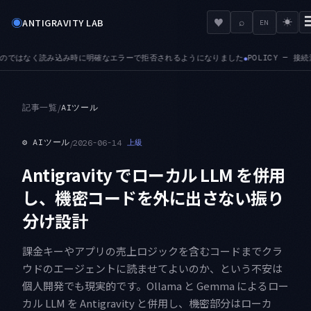
◉
♥
ANTIGRAVITY LAB
⌕
☀
EN
なエラーで拒否されるようになりました
POLICY — 接続済みツールサーバに対する
●
記事一覧
/
AIツール
⚙
AIツール
/
2026-06-14
上級
Antigravity でローカル LLM を併用
し、機密コードを外に出さない振り
分け設計
課金キーやアプリの売上ロジックを含むコードまでクラ
ウドのエージェントに読ませてよいのか、という不安は
個人開発でも現実的です。Ollama と Gemma によるロー
カル LLM を Antigravity と併用し、機密部分はローカ