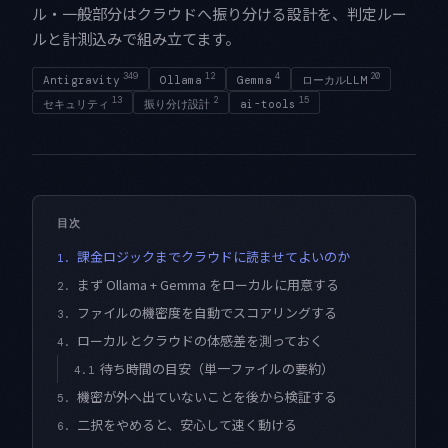
ル・一般部分はクラウドへ振り分ける設計を、判定ルー
ルと計測込みで組み立てます。
349
12
4
20
Antigravity
Ollama
Gemma
ローカルLLM
13
2
15
セキュリティ
振り分け設計
ai-tools
目次
課金ロジックまでクラウドに読ませてよいのか
1.
まず Ollama + Gemma をローカルに用意する
2.
ファイルの機密度を自動でスコアリングする
3.
ローカルとクラウドの体感差を測っておく
4.
待ち時間の目安（単一ファイルの要約）
4.1
機密が外へ出ていないことを後から検証する
5.
二択をやめると、安心して速く動ける
6.