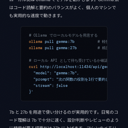
はコード読解と要約のバランスがよく、個人のマシンで
も実用的な速度で動きます。
# Ollama でローカルモデルを用意する
ollama
 pull
 gemma:7b
          # 軽快さ重視
ollama
 pull
 gemma:27b
         # 精度重視。
# ローカル API として待ち受けているか確認
curl
 http://localhost:11434/api/generate
 -d
  "model": "gemma:7b",
  "prompt": "次の関数の役割を1行で要約してください
  "stream": false
}'
7b と 27b を用途で使い分けるのが実用的です。日常のコ
ード理解は 7b で十分に速く、設計判断やレビューのよう
に精度が要る場面だけ 27b に上げます。マシンのメモリ