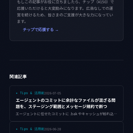
もしこの記事がお役に立ちましたら、チップ（¥150）で
応援いただけると大変励みになります。広告なしでの運
営を続けるため、皆さまのご支援が大きな力になってい
ます。
チップで応援する →
関連記事
2026-07-05
✦
Tips & 活用術
エージェントのコミットに余計なファイルが混ざる問
題を、ステージング範囲とメッセージ規約で断つ
エージェントに任せたコミットに .bak やキャッシュが紛れ込み、メッセージが「Fix」だけになる。ステージング範囲の許可リストとプリフライト、埋めるだけのメッセージ規約でこの事故を止めます。
2026-06-28
✦
Tips & 活用術