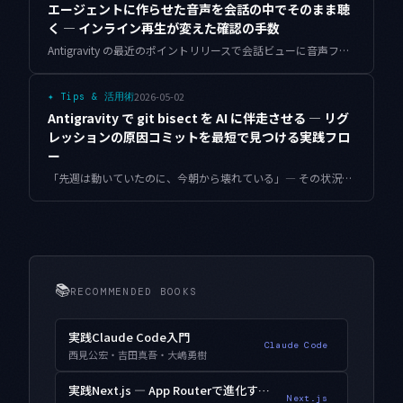
エージェントに作らせた音声を会話の中でそのまま聴
く — インライン再生が変えた確認の手数
Antigravity の最近のポイントリリースで会話ビューに音声ファイルのインライン描画が入りました。エージェントに作らせた音声をその場で聴ける変化を、アプリの音声アセットを確認する実務に落とし込みます。
2026-05-02
✦
Tips & 活用術
Antigravity で git bisect を AI に伴走させる — リグ
レッションの原因コミットを最短で見つける実践フロ
ー
「先週は動いていたのに、今朝から壊れている」— その状況を git bisect と Antigravity で詰めていくと、原因コミットが30分以内に特定できます。AIに何をどこまで任せるかの実践的な分担設計を、具体的な操作手順とともに整理します。
📚
RECOMMENDED BOOKS
実践Claude Code入門
Claude Code
西見公宏・吉田真吾・大嶋勇樹
実践Next.js — App Routerで進化するWebアプリ開発
Next.js