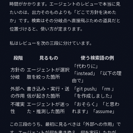
時間がかかります。エージェントのレビューで本当に見
たいのは、出力そのものよりも「どこで方針を決めた
か」です。検索はその分岐点へ直接飛ぶための道具だと
位置づけると、使い方が定まります。
私はレビューを次の三段に分けています。
段階
見るもの
使う検索語の例
「代わりに」
方針の
エージェントが選択
「instead」「以下の理
分岐
肢を絞った箇所
由で」
外部へ
書き込み・実行・送
「git push」「rm 」
の作用
信が起きた箇所
「を作成しました」
不確実
エージェントが迷っ
「おそらく」「と思わ
性
た・推測した箇所
れます」「assume」
この三段のうち、最初に見るべきは「外部への作用」で
す。エージェントが何を書き換え、何を実行したかが、