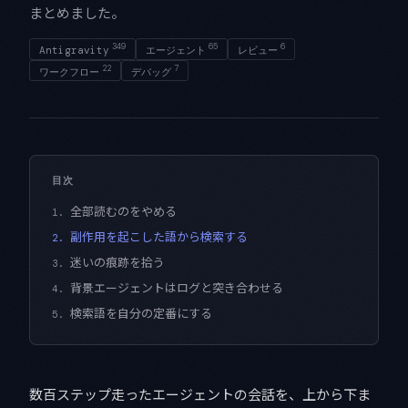
まとめました。
349
65
6
Antigravity
エージェント
レビュー
22
7
ワークフロー
デバッグ
目次
全部読むのをやめる
1.
副作用を起こした語から検索する
2.
迷いの痕跡を拾う
3.
背景エージェントはログと突き合わせる
4.
検索語を自分の定番にする
5.
数百ステップ走ったエージェントの会話を、上から下ま