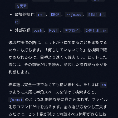
を更新
破壊的操作:
、
、
、
rm
DROP
--force
削除しまし
た
外部送信:
、
、
、
push
POST
デプロイ
公開しました
破壊的操作の語は、ヒットがゼロであることを確認する
ためにも打ちます。「何もしていないこと」を検索で確
かめられるのは、目視より速くて確実です。ヒットした
場合は、その前後だけを読み、意図した操作だったかを
判断します。
検索語は完全一致でなくても構いません。たとえば
rm
のように末尾に半角スペースを付けて検索すると、
のような無関係な語に巻き込まれず、ファイル
format
削除コマンドだけを拾えます。語の選び方を少し工夫す
るだけで、ヒット数が減って精読すべき箇所がさらに絞