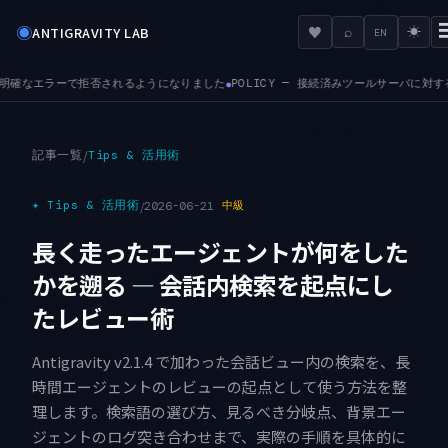
◉
♥
ANTIGRAVITY LAB
⌕
☀
EN
ました
POLICY — 接続済みツールサーバに対する管理者ポリシーが、正しく適用され
●
記事一覧
/
Tips & 活用術
✦
Tips & 活用術
/
2026-06-21
中級
長く走ったエージェントが何をした
かを遡る — 会話内検索を起点にし
たレビュー術
Antigravity v2.1.4 で加わった会話ビュー内の検索を、長
時間エージェントのレビューの起点として使う方法を整
理します。検索語の選び方、見るべき分岐点、背景エー
ジェントのログ突き合わせまで、実際の手順を具体的に