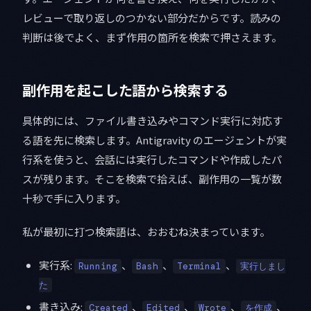
レビューで取り返しのつかない部分だからです。読みの
判断は後でよく、まず作用の箇所を検索で押さえます。
副作用を起こした語から検索する
具体的には、ファイル書き込みやコマンド実行に対応す
る語を先に検索します。Antigravity のエージェントが実
行系を使うと、会話には実行したコマンドや作成したパ
スが残ります。そこを検索で拾えば、副作用の一覧が数
十秒で手に入ります。
私が最初に打つ検索語は、おおむね決まっています。
実行系:
、
、
、
Running
Bash
Terminal
実行しまし
た
書き込み:
、
、
、
、
Created
Edited
Wrote
を作成