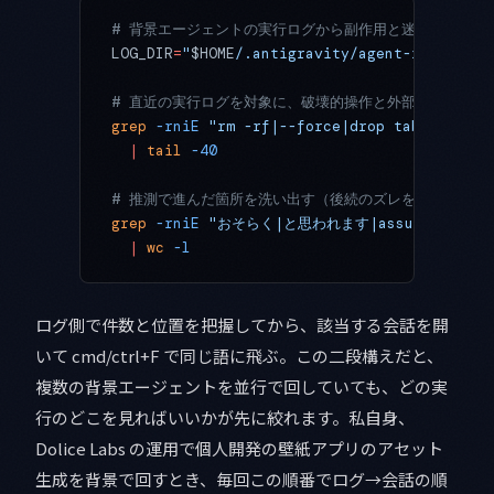
# 背景エージェントの実行ログから副作用と迷いの痕跡だ
LOG_DIR
=
"
$HOME
/.antigravity/agent-runs"
# 直近の実行ログを対象に、破壊的操作と外部送信を先に
grep
 -rniE
 "rm -rf|--force|drop table|git p
  |
 tail
 -40
# 推測で進んだ箇所を洗い出す（後続のズレを疑う起点）
grep
 -rniE
 "おそらく|と思われます|assume|probabl
  |
 wc
 -l
ログ側で件数と位置を把握してから、該当する会話を開
いて cmd/ctrl+F で同じ語に飛ぶ。この二段構えだと、
複数の背景エージェントを並行で回していても、どの実
行のどこを見ればいいかが先に絞れます。私自身、
Dolice Labs の運用で個人開発の壁紙アプリのアセット
生成を背景で回すとき、毎回この順番でログ→会話の順