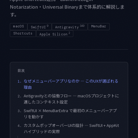
Notarization・Universal Binaryまで体系的に解説しま
す。
macOS
9
349
MenuBar
SwiftUI
Antigravity
Shortcuts
2
Apple Silicon
目次
なぜメニューバーアプリなのか — このUXが選ばれる
1.
理由
Antigravityとの協働フロー — macOSプロジェクトに
2.
適したコンテキスト設定
SwiftUI × MenuBarExtra で最初のメニューバーアプ
3.
リを動かす
カスタムポップオーバーUIの設計 — SwiftUI + AppKit
4.
ハイブリッドの実際