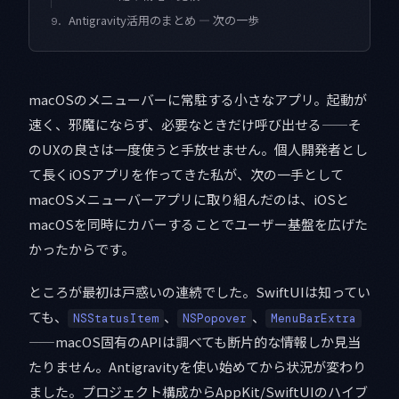
Antigravity活用のまとめ — 次の一歩
9.
macOSのメニューバーに常駐する小さなアプリ。起動が
速く、邪魔にならず、必要なときだけ呼び出せる——そ
のUXの良さは一度使うと手放せません。個人開発者とし
て長くiOSアプリを作ってきた私が、次の一手として
macOSメニューバーアプリに取り組んだのは、iOSと
macOSを同時にカバーすることでユーザー基盤を広げた
かったからです。
ところが最初は戸惑いの連続でした。SwiftUIは知ってい
ても、
、
、
NSStatusItem
NSPopover
MenuBarExtra
——macOS固有のAPIは調べても断片的な情報しか見当
たりません。Antigravityを使い始めてから状況が変わり
ました。プロジェクト構成からAppKit/SwiftUIのハイブ