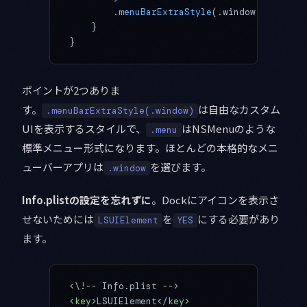
        .
menuBarExtraStyle
(.window) 
// または
    }
}
ポイントが2つありま
す。
は自由なカスタム
.menuBarExtraStyle(.window)
UIを表示するスタイルで、
はNSMenuのような
.menu
標準メニュー形式になります。ほとんどの本格的なメニ
ューバーアプリは
を選びます。
.window
Info.plistの設定を忘れずに
。Dockにアイコンを表示さ
せないためには
を
にする必要があり
LSUIElement
YES
ます。
<\!-- Info.plist -->
<
key
>LSUIElement</
key
>