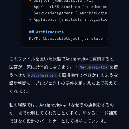
-
 SwiftUI (MenuBarExtra API)
-
 AppKit (NSStatusItem for advanced customi
-
 ServiceManagement (LaunchAtLogin)
-
 AppIntents (Shortcuts integration)
## Architecture
MVVM. ObservableObject for state. No UIKit 
このファイルを置いた状態でAntigravityに質問すると、
回答が一気に具体的になります。「
を使
MenuBarExtra
うべきか
を直接操作すべきか」のような
NSStatusItem
設計判断も、プロジェクトの要件を踏まえた上で答えて
くれます。
私の経験では、Antigravityは「なぜその選択をするの
か」まで説明してくれることが多く、単なるコード補完
ではなく設計のパートナーとして機能しています。