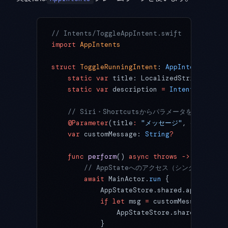
// Intents/ToggleAppIntent.swift
import
 AppIntents
struct
 ToggleRunningIntent
: 
AppIntent 
{
    static
 var
 title: LocalizedStringResour
    static
 var
 description 
=
 IntentDescript
    // Siri・Shortcutsからパラメータを受け取る例
    @Parameter
(title
:
 "メッセージ"
, optionsPr
    var
 customMessage: 
String
?
    func
 perform
() 
async
 throws
 ->
 some
 Int
        // AppStateへのアクセス（シングルトンを
        await
 MainActor.
run
 {
            AppStateStore.shared.appState.
t
            if
 let
 msg 
=
 customMessage {
                AppStateStore.shared.appSta
            }