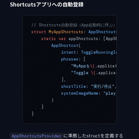
Shortcutsアプリへの自動登録
// Shortcuts自動登録（App起動時に呼ぶ）
struct
 MyAppShortcuts
: 
AppShortcutsProvider
    static
 var
 appShortcuts: [AppShortcut] 
        AppShortcut
(
            intent
: 
ToggleRunningIntent
(),
            phrases
: [
                "MyAppを
\(
.
applicationName
)
                "Toggle 
\(
.
applicationName
)
            ],
            shortTitle
: 
"実行/停止"
,
            systemImageName
: 
"play.pause.fi
        )
    }
}
に準拠したstructを定義する
AppShortcutsProvider