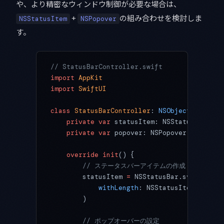
や、より精密なウィンドウ制御が必要な場合は、
+
の組み合わせを検討しま
NSStatusItem
NSPopover
す。
// StatusBarController.swift
import
 AppKit
import
 SwiftUI
class
 StatusBarController
: 
NSObject 
{
    private
 var
 statusItem: NSStatusItem
    private
 var
 popover: NSPopover
    override
 init
() {
        // ステータスバーアイテムの作成
        statusItem 
=
 NSStatusBar.system.
sta
            withLength
: NSStatusItem.square
        )
        // ポップオーバーの設定