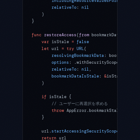
        includingResourceValuesForKeys
: 
nil
        relativeTo
: 
nil
    )
}
func
 restoreAccess
(
from
 bookmarkData: Data)
    var
 isStale 
=
 false
    let
 url 
=
 try
 URL
(
        resolvingBookmarkData
: bookmarkData
        options
: .withSecurityScope,
        relativeTo
: 
nil
,
        bookmarkDataIsStale
: 
&
isStale
    )
    if
 isStale {
        // ユーザーに再選択を求める
        throw
 AppError.bookmarkStale
    }
    url.
startAccessingSecurityScopedResourc
    return
 url