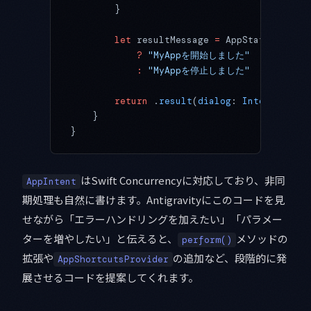
        }
        let
 resultMessage 
=
 AppStateStore.s
            ?
 "MyAppを開始しました"
            :
 "MyAppを停止しました"
        return
 .
result
(
dialog
: 
IntentDialog
    }
}
はSwift Concurrencyに対応しており、非同
AppIntent
期処理も自然に書けます。Antigravityにこのコードを見
せながら「エラーハンドリングを加えたい」「パラメー
ターを増やしたい」と伝えると、
メソッドの
perform()
拡張や
の追加など、段階的に発
AppShortcutsProvider
展させるコードを提案してくれます。