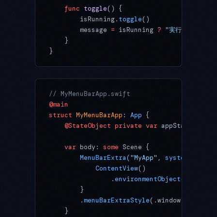
    func
 toggle
() {
        isRunning.
toggle
()
        message 
=
 isRunning 
?
 "実行中"
 :
 "停
    }
}
// MyMenuBarApp.swift
@main
struct
 MyMenuBarApp
: 
App 
{
    @StateObject
 private
 var
 appState 
=
 App
    var
 body: 
some
 Scene {
        MenuBarExtra
(
"MyApp"
, 
systemImage
: 
            ContentView
()
                .
environmentObject
(appState
        }
        .
menuBarExtraStyle
(.window)
    }