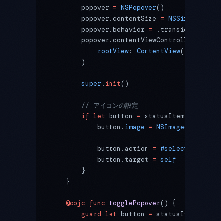
        popover 
=
 NSPopover
()
        popover.contentSize 
=
 NSSize
(
width
:
        popover.behavior 
=
 .transient 
// 
        popover.contentViewController 
=
 NSH
            rootView
: 
ContentView
()
        )
        super
.
init
()
        // アイコンの設定
        if
 let
 button 
=
 statusItem.button {
            button.
image
 =
 NSImage
(
systemSy
                                   accessib
            button.action 
=
 #selector
(toggl
            button.target 
=
 self
        }
    }
    @objc
 func
 togglePopover
() {
        guard
 let
 button 
=
 statusItem.butto