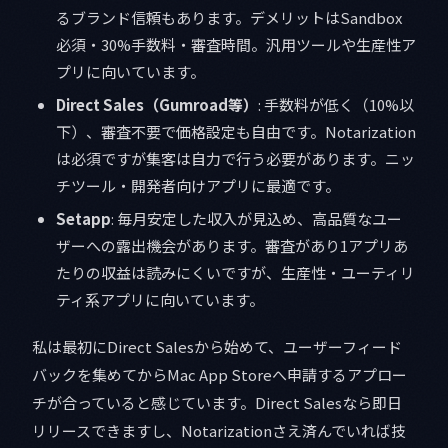
るブランド信頼もあります。デメリットはSandbox
必須・30%手数料・審査時間。汎用ツールや生産性ア
プリに向いています。
Direct Sales（Gumroad等）
: 手数料が低く（10%以
下）、審査不要で価格設定も自由です。Notarization
は必須ですが集客は自力で行う必要があります。ニッ
チツール・開発者向けアプリに最適です。
Setapp
: 毎月安定した収入が見込め、高品質なユー
ザーへの露出機会があります。審査があり1アプリあ
たりの収益は読みにくいですが、生産性・ユーティリ
ティ系アプリに向いています。
私は最初にDirect Salesから始めて、ユーザーフィード
バックを集めてからMac App Storeへ申請するアプロー
チが合っていると感じています。Direct Salesなら即日
リリースできますし、Notarizationさえ済んでいれば技