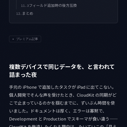
フィールド追加時の後方互換
11.3
まとめ
12.
✦
プレミアム記事
複数デバイスで同じデータを、と言われて
詰まった夜
手元の iPhone で追加したタスクが iPad に出てこない。
個人開発でそんな声を受けたとき、CloudKit の同期がど
こで止まっているのかを掴むまでに、ずいぶん時間を使
いました。ドキュメントは厚く、エラーは寡黙で、
Development と Production でスキーマが食い違う——
CloudKit を敬遠したくなる理由は、たいていこの「見え