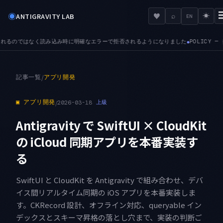
◉
♥
ANTIGRAVITY LAB
⌕
☀
EN
エラーで拒否されるようになりました
POLICY — 接続済みツールサーバに対する管
●
記事一覧
/
アプリ開発
▣
アプリ開発
/
2026-03-18
上級
Antigravity で SwiftUI × CloudKit
の iCloud 同期アプリを本番実装す
る
SwiftUI と CloudKit を Antigravity で組み合わせ、デバ
イス間リアルタイム同期の iOS アプリを本番実装しま
す。CKRecord 設計、オフライン対応、queryable イン
デックスとスキーマ昇格の落とし穴まで、実装の判断ご