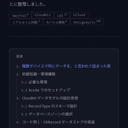
とに整理しました。
9
CloudKit
27
iCloud
SwiftUI
iOS
2
8
349
リアルタイム同期
モバイル開発
Antigravity
目次
複数デバイスで同じデータを、と言われて詰まった夜
1.
前提知識・環境構築
2.
必要な環境
2.1
Xcode でのセットアップ
2.2
CloudKit データモデルの設計思想
3.
Record Type のスキーマ設計
3.1
データベースゾーンの選択
3.2
コード例 1：CKRecord データストアの実装
4.