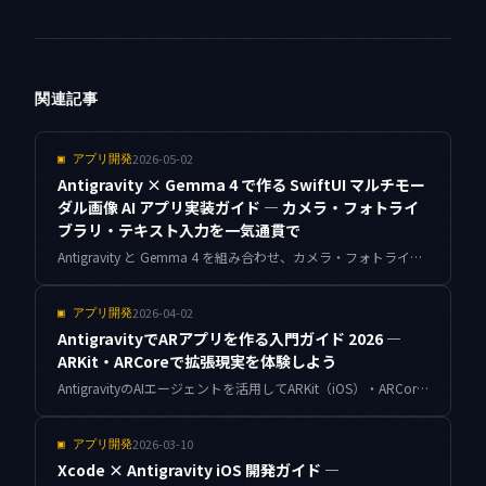
関連記事
2026-05-02
▣
アプリ開発
Antigravity × Gemma 4 で作る SwiftUI マルチモー
ダル画像 AI アプリ実装ガイド — カメラ・フォトライ
ブラリ・テキスト入力を一気通貫で
Antigravity と Gemma 4 を組み合わせ、カメラ・フォトライブラリ・テキスト入力に対応したマルチモーダル AI アプリを SwiftUI で実装する完全ガイド。Core ML 統合からエラーハンドリング、App Store 審査対応まで網羅します。
2026-04-02
▣
アプリ開発
AntigravityでARアプリを作る入門ガイド 2026 —
ARKit・ARCoreで拡張現実を体験しよう
AntigravityのAIエージェントを活用してARKit（iOS）・ARCore（Android）の拡張現実アプリを効率よく開発する入門ガイド。2026年のAR市場動向からステップバイステップの実装手順まで丁寧に解説します。
2026-03-10
▣
アプリ開発
Xcode × Antigravity iOS 開発ガイド —