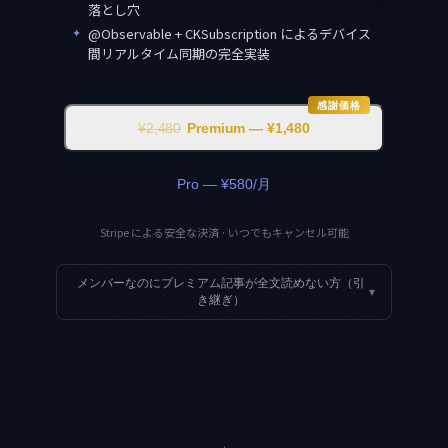
落とし穴
✦
@Observable + CKSubscription によるデバイス
間リアルタイム同期の完全実装
感謝価格
¥2,480
Premium — ¥1,480
Pro — ¥580/月
Stripe による安全な決済 · いつでもキャンセル可能
メンバーなのにプレミアム記事が全文読めない方（引
▾
き継ぎ）