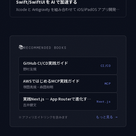
Swift/SwiftUI を AI で加速する
Xcode と Antigravity を組み合わせて iOS/iPadOS アプリ開発を加速する方法を、SwiftUI のコード生成からテスト、本番運用でのハマりどころと回避策まで、5,000万DL の個人開発現場の数字と一緒に共有します。
📚
RECOMMENDED BOOKS
GitHub CI/CD実践ガイド
CI/CD
野村友規
AWSではじめるMCP実践ガイド
MCP
塚田真規・森田和明
実践Next.js — App Routerで進化するWebアプリ開発
Next.js
吉井健文
※ アフィリエイトリンクを含みます
もっと見る →