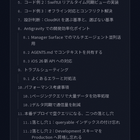
コード例 2：SwiftUI リアルタイム同期ビューの実装
5.
コード例 3：オフライン対応とコンフリクト解決
6.
設計判断：CloudKit を選ぶ基準と、選ばない基準
7.
Antigravity での開発効率化ポイント
8.
Manager Surface でのマルチエージェント並列活
8.1
用
AGENTS.md でコンテキストを共有する
8.2
iOS 26 新 API への対応
8.3
トラブルシューティング
9.
よくあるエラーと対処法
9.1
パフォーマンス考慮事項
10.
ページングクエリで大量データを効率処理
10.1
デルタ同期で通信量を削減
10.2
本番デプロイで空クエリになる、二つの落とし穴
11.
落とし穴 1：queryable インデックスの付け忘れ
11.1
落とし穴 2：Development スキーマを
11.2
Production へ昇格し忘れる