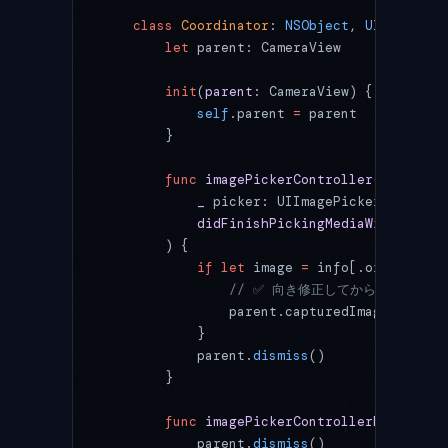
    class
 Coordinator
: 
NSObject
, 
UIImagePic
        let
 parent: CameraView
        init
(
parent
: CameraView) {
            self
.parent 
=
 parent
        }
        func
 imagePickerController
(
            _
 picker: UIImagePickerControll
            didFinishPickingMediaWithInfo
 i
        ) {
            if
 let
 image 
=
 info[.originalIm
                // ✅ 向き修正してから保存
                parent.capturedImage 
=
 imag
            }
            parent.
dismiss
()
        }
        func
 imagePickerControllerDidCancel
            parent.
dismiss
()