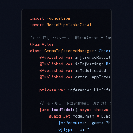
import
 Foundation
import
 MediaPipeTasksGenAI
// ✅ 正しいパターン: @MainActor + Task.det
@MainActor
class
 GemmaInferenceManager
: 
ObservableObje
    @Published
 var
 inferenceResult: 
String
 
    @Published
 var
 isInferring: 
Bool
 =
 fals
    @Published
 var
 isModelLoaded: 
Bool
 =
 fa
    @Published
 var
 error: AppError
?
    private
 var
 inference: LlmInference
?
    // モデルロードは起動時に一度だけ行う
    func
 loadModel
() 
async
 throws
 {
        guard
 let
 modelPath 
=
 Bundle.main.
p
            forResource
: 
"gemma-2b-it-cpu-i
            ofType
: 
"bin"