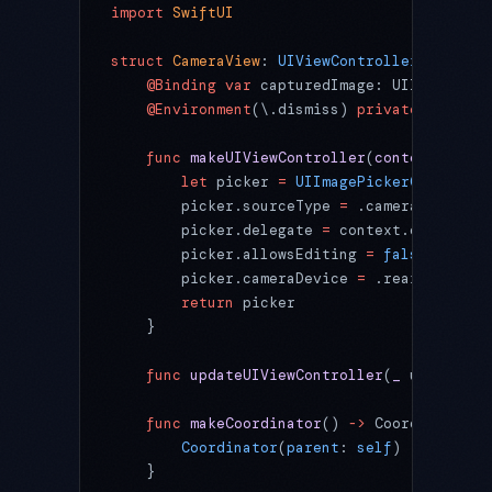
import
 SwiftUI
struct
 CameraView
: 
UIViewControllerRepresen
    @Binding
 var
 capturedImage: UIImage
?
    @Environment
(\.dismiss) 
private
 var
 dis
    func
 makeUIViewController
(
context
: Cont
        let
 picker 
=
 UIImagePickerControlle
        picker.sourceType 
=
 .camera
        picker.delegate 
=
 context.coordinat
        picker.allowsEditing 
=
 false
        picker.cameraDevice 
=
 .rear 
// デ
        return
 picker
    }
    func
 updateUIViewController
(
_
 uiViewCon
    func
 makeCoordinator
() 
->
 Coordinator {
        Coordinator
(
parent
: 
self
)
    }