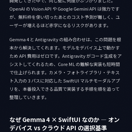
開発してきた中で、同じ壁に何度かぶつかりました。
OpenAI の Vision API や Google Gemini API は強力です
が、無料枠を使い切ったあとのコスト予測が難しく、ユ
ーザーが増えるほど赤字になるリスクがあります。
Gemma 4 と Antigravity の組み合わせは、この問題を根
本から解決してくれます。モデルをデバイス上で動かす
ため API 費用はゼロです。Antigravity がコード生成をア
シストしてくれるため、Core ML の難解な実装も短時間
で仕上げられます。カメラ・フォトライブラリ・テキス
ト入力の 3 パスに対応した SwiftUI マルチモーダルアプ
リを、本番投入できる品質で実装する手順を順を追って
整理していきます。
なぜ Gemma 4 × SwiftUI なのか — オン
デバイス vs クラウド API の選択基準