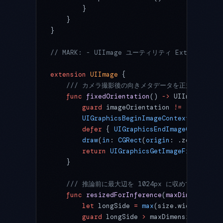
        }
    }
}
// MARK: - UIImage ユーティリティ Extension
extension
 UIImage
 {
    /// カメラ撮影後の向きメタデータを正規化する
    func
 fixedOrientation
() 
->
 UIImage {
        guard
 imageOrientation 
!=
 .
up
 else
 
        UIGraphicsBeginImageContextWithOpti
        defer
 { 
UIGraphicsEndImageContext
()
        draw
(
in
: 
CGRect
(
origin
: .zero, 
size
        return
 UIGraphicsGetImageFromCurren
    }
    /// 推論前に最大辺を 1024px に収めてリサイ
    func
 resizedForInference
(
maxDimension
: 
        let
 longSide 
=
 max
(size.width, size
        guard
 longSide 
>
 maxDimension 
else
 