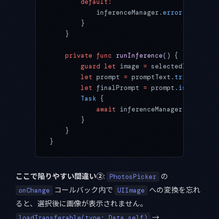
        default:
            inferenceManager.
error
 =
 .camer
        }
    }
    private
 func
 runInference
() {
        guard
 let
 image 
=
 selectedImage 
els
        let
 prompt 
=
 promptText.
trimmingCha
        let
 finalPrompt 
=
 prompt.
isEmpty
 ?
        Task
 {
            await
 inferenceManager.
infer
(
im
        }
    }
}
ここで陥りやすい間違い②
:
の
PhotosPicker
コールバック内で
への変換を忘れ
onChange
UIImage
ると、選択後に画像が表示されません。
→
loadTransferable(type: Data.self)