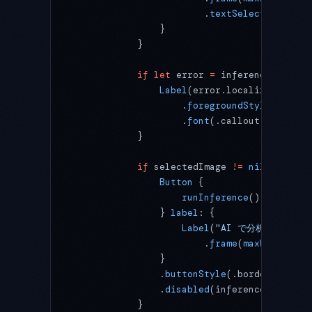
                        .
textSelection
(.ena
                }
            }
            if
 let
 error 
=
 inferenceManager
                Label
(error.localizedDescri
                    .
foregroundStyle
(.red)
                    .
font
(.callout)
            }
            if
 selectedImage 
!=
 nil
 {
                Button
 {
                    runInference
()
                } 
label
: {
                    Label
(
"AI で分析する"
, 
sy
                        .
frame
(
maxWidth
: .
i
                }
                .
buttonStyle
(.borderedPromi
                .
disabled
(inferenceManager.
            }