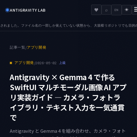
◉
♥
ANTIGRAVITY LAB
⌕
☀
EN
的のファイルへ辿り着けます
AUDIO — 音声ファイルの描画に対応しました。.json・
●
記事一覧
/
アプリ開発
▣
アプリ開発
/
2026-05-02
上級
Antigravity × Gemma 4 で作る
SwiftUI マルチモーダル画像 AI アプ
リ実装ガイド — カメラ・フォトラ
イブラリ・テキスト入力を一気通貫
で
Antigravity と Gemma 4 を組み合わせ、カメラ・フォト