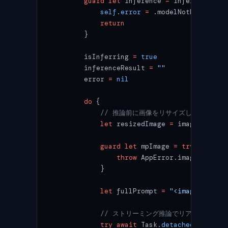
        guard
 let
 inference 
=
 inference 
els
            self
.
error
 =
 .modelNotLoaded
            return
        }
        isInferring 
=
 true
        inferenceResult 
=
 ""
        error 
=
 nil
        do
 {
            // 推論前に画像をリサイズしてメモリ
            let
 resizedImage 
=
 image.
resize
            guard
 let
 mpImage 
=
 try?
 MPImag
                throw
 AppError.imageConvers
            }
            let
 fullPrompt 
=
 "<image>
\n
\(
pr
            // ストリーミング推論でリアルタイム表
            try
 await
 Task.
detached
(
priorit