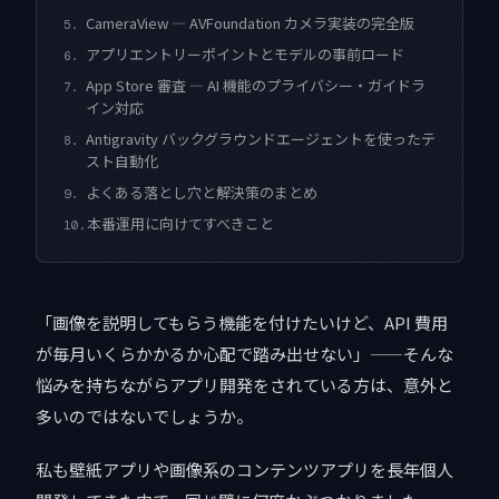
CameraView — AVFoundation カメラ実装の完全版
5.
アプリエントリーポイントとモデルの事前ロード
6.
App Store 審査 — AI 機能のプライバシー・ガイドラ
7.
イン対応
Antigravity バックグラウンドエージェントを使ったテ
8.
スト自動化
よくある落とし穴と解決策のまとめ
9.
本番運用に向けてすべきこと
10.
「画像を説明してもらう機能を付けたいけど、API 費用
が毎月いくらかかるか心配で踏み出せない」——そんな
悩みを持ちながらアプリ開発をされている方は、意外と
多いのではないでしょうか。
私も壁紙アプリや画像系のコンテンツアプリを長年個人