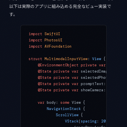
以下は実際のアプリに組み込める完全なビュー実装で
す。
import
 SwiftUI
import
 PhotosUI
import
 AVFoundation
struct
 MultimodalInputView
: 
View 
{
    @EnvironmentObject
 private
 var
 inferenc
    @State
 private
 var
 selectedImage: UIIma
    @State
 private
 var
 selectedPhotoItem: P
    @State
 private
 var
 promptText: 
String
 =
    @State
 private
 var
 showCamera: 
Bool
 =
 f
    var
 body: 
some
 View {
        NavigationStack
 {
            ScrollView
 {
                VStack
(
spacing
: 
20
) {