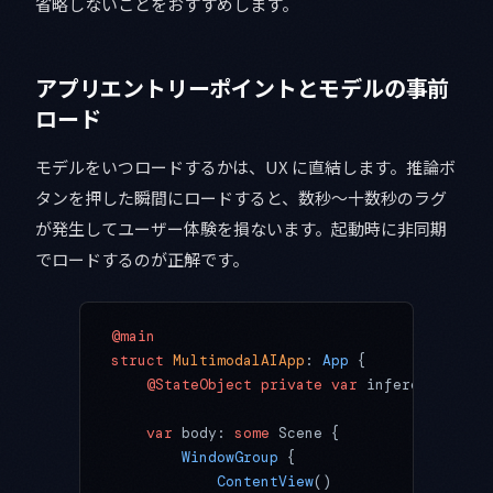
省略しないことをおすすめします。
アプリエントリーポイントとモデルの事前
ロード
モデルをいつロードするかは、UX に直結します。推論ボ
タンを押した瞬間にロードすると、数秒〜十数秒のラグ
が発生してユーザー体験を損ないます。起動時に非同期
でロードするのが正解です。
@main
struct
 MultimodalAIApp
: 
App 
{
    @StateObject
 private
 var
 inferenceManag
    var
 body: 
some
 Scene {
        WindowGroup
 {
            ContentView
()