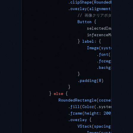
                .
clipShape
(
RoundedRectangle
                .
overlay
(
alignment
: .topTra
                    // 画像クリアボタン
                    Button
 {
                        selectedImage 
=
 nil
                        inferenceManager.in
                    } 
label
: {
                        Image
(
systemName
: 
"
                            .
font
(.title2)
                            .
foregroundStyl
                            .
background
(
Cir
                    }
                    .
padding
(
8
)
                }
        } 
else
 {
            RoundedRectangle
(
cornerRadius
: 
                .
fill
(
Color
(.systemGray6))
                .
frame
(
height
: 
200
)
                .
overlay
 {
                    VStack
(
spacing
: 
8
) {
                        Image
(
systemName
: 
"