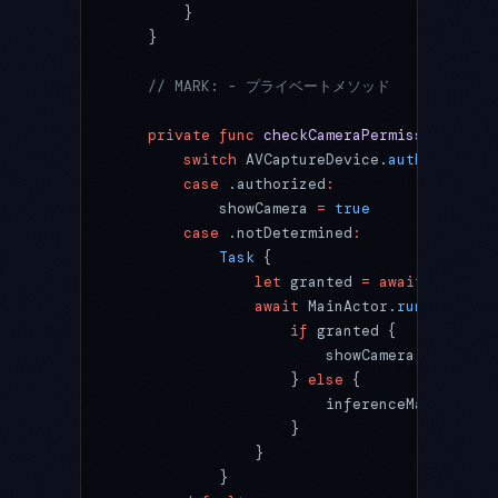
        }
    }
    // MARK: - プライベートメソッド
    private
 func
 checkCameraPermissionAndOp
        switch
 AVCaptureDevice.
authorizatio
        case
 .authorized
:
            showCamera 
=
 true
        case
 .notDetermined
:
            Task
 {
                let
 granted 
=
 await
 AVCaptu
                await
 MainActor.
run
 {
                    if
 granted {
                        showCamera 
=
 true
                    } 
else
 {
                        inferenceManager.
er
                    }
                }
            }