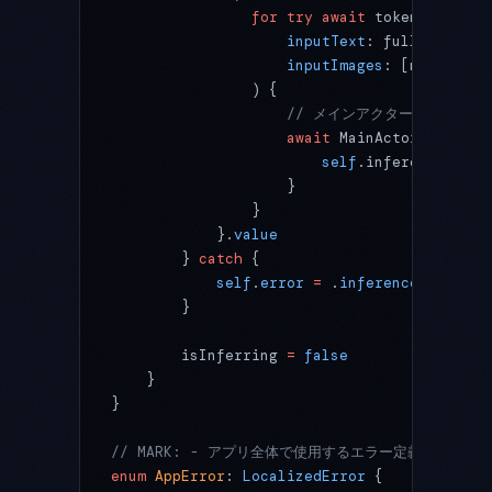
                for
 try
 await
 token 
in
 infe
                    inputText
: fullPrompt,
                    inputImages
: [mpImage]
                ) {
                    // メインアクターに切り替え
                    await
 MainActor.
run
 {
                        self
.inferenceResul
                    }
                }
            }.
value
        } 
catch
 {
            self
.
error
 =
 .
inferenceError
(er
        }
        isInferring 
=
 false
    }
}
// MARK: - アプリ全体で使用するエラー定義
enum
 AppError
: 
LocalizedError 
{