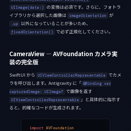
の変換は必須です。さらに、フォトラ
UIImage(data:)
イブラリから選択した画像は
が
imageOrientation
以外になっていることが多いため、
.up
で必ず正規化してください。
fixedOrientation()
CameraView — AVFoundation カメラ実
装の完全版
SwiftUI から
でカメ
UIViewControllerRepresentable
ラを呼び出します。Antigravity に「
@Binding var
で画像を返す
capturedImage: UIImage?
」と具体的に指示す
UIViewControllerRepresentable
ると、的確なコードが生成されます。
import
 AVFoundation