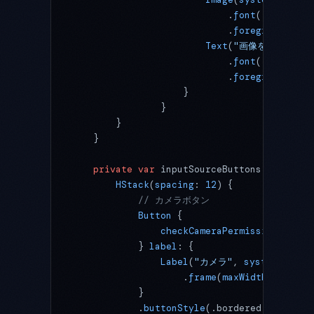
                            .
font
(.
system
(
s
                            .
foregroundStyl
                        Text
(
"画像を選択してく
                            .
font
(.callout)
                            .
foregroundStyl
                    }
                }
        }
    }
    private
 var
 inputSourceButtons: 
some
 Vi
        HStack
(
spacing
: 
12
) {
            // カメラボタン
            Button
 {
                checkCameraPermissionAndOpe
            } 
label
: {
                Label
(
"カメラ"
, 
systemImage
:
                    .
frame
(
maxWidth
: .
infin
            }
            .
buttonStyle
(.bordered)