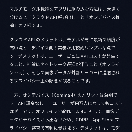
マルチモーダル機能をアプリに組み込む方法は、大きく
分けると「クラウド API 呼び出し」と「オンデバイス推
論」の 2 択です。
クラウド API のメリットは、モデルが常に最新で精度が
高い点と、デバイス側の実装が比較的シンプルな点で
す。デメリットは、ユーザーごとに API コストが発生す
ること、推論にネットワーク遅延が伴うこと（オフライ
ン不可）、そして画像データが外部サーバーに送信され
るプライバシー上の懸念が残ることです。
一方、オンデバイス（Gemma 4）のメリットは鮮明で
す。API 課金なし——ユーザーが何万人になってもコスト
はゼロです。オフラインで動作します。そして、画像デ
ータがデバイスから出ないため、GDPR・App Store プ
ライバシー審査で有利に働きます。デメリットは、モデ