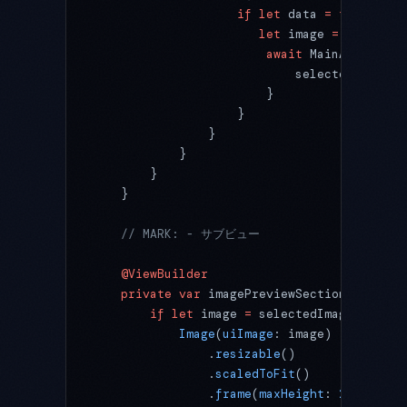
                    if
 let
 data 
=
 try?
 awai
                       let
 image 
=
 UIImage
(
                        await
 MainActor.
run
                            selectedImage 
=
                        }
                    }
                }
            }
        }
    }
    // MARK: - サブビュー
    @ViewBuilder
    private
 var
 imagePreviewSection: 
some
 V
        if
 let
 image 
=
 selectedImage {
            Image
(
uiImage
: image)
                .
resizable
()
                .
scaledToFit
()
                .
frame
(
maxHeight
: 
280
)