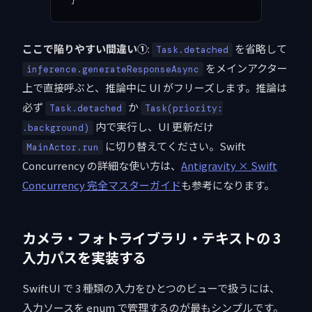
ここで陥りやすい間違い①
:
を省略して
Task.detached
をメインアクター
inference.generateResponseAsync
上で直接呼ぶと、推論中に UI がフリーズします。推論は
必ず
か
Task.detached
Task(priority:
内で実行し、UI 更新だけ
.background)
に切り替えてください。Swift
MainActor.run
Concurrency の詳細な使い方は、
Antigravity × Swift
Concurrency 完全マスターガイド
も参考になります。
カメラ・フォトライブラリ・テキストの 3
入力パスを実装する
SwiftUI で 3 種類の入力をひとつのビューで扱うには、
入力ソースを enum で管理するのが最もシンプルです。