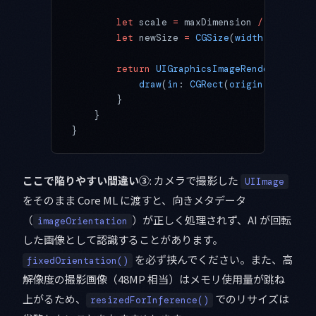
        let
 scale 
=
 maxDimension 
/
 longSide
        let
 newSize 
=
 CGSize
(
width
: size.wi
        return
 UIGraphicsImageRenderer
(
size
            draw
(
in
: 
CGRect
(
origin
: .zero, 
        }
    }
}
ここで陥りやすい間違い③
: カメラで撮影した
UIImage
をそのまま Core ML に渡すと、向きメタデータ
（
）が正しく処理されず、AI が回転
imageOrientation
した画像として認識することがあります。
を必ず挟んでください。また、高
fixedOrientation()
解像度の撮影画像（48MP 相当）はメモリ使用量が跳ね
上がるため、
でのリサイズは
resizedForInference()