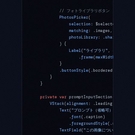
            // フォトライブラリボタン
            PhotosPicker
(
                selection
: $selectedPhotoIt
                matching
: .images,
                photoLibrary
: .
shared
()
            ) {
                Label
(
"ライブラリ"
, 
systemIma
                    .
frame
(
maxWidth
: .
infin
            }
            .
buttonStyle
(.bordered)
        }
    }
    private
 var
 promptInputSection: 
some
 Vi
        VStack
(
alignment
: .leading, 
spacing
            Text
(
"プロンプト（省略可）"
)
                .
font
(.caption)
                .
foregroundStyle
(.secondary
            TextField
(
"この画像について..."
, 
t