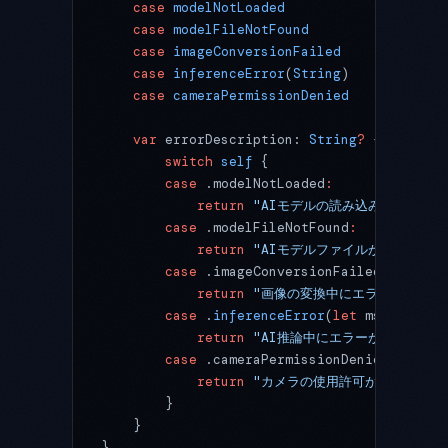
    case
 modelNotLoaded
    case
 modelFileNotFound
    case
 imageConversionFailed
    case
 inferenceError
(
String
)
    case
 cameraPermissionDenied
    var
 errorDescription: 
String
?
 {
        switch
 self
 {
        case
 .modelNotLoaded
:
            return
 "AIモデルの読み込みが完了し
        case
 .modelFileNotFound
:
            return
 "AIモデルファイルが見つかり
        case
 .imageConversionFailed
:
            return
 "画像の変換中にエラーが発生し
        case
 .
inferenceError
(
let
 msg)
:
            return
 "AI推論中にエラーが発生しまし
        case
 .cameraPermissionDenied
:
            return
 "カメラの使用許可が必要です。
        }
    }
}