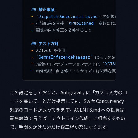
## 禁止事項
-
 `DispatchQueue.main.async`
 の新規追加（Struc
-
 推論結果を直接 
`@Published`
 変数に代入（メイン
-
 画像の向き修正を省略すること
## テスト方針
-
 XCTest を使用
-
 `GemmaInferenceManager`
 はモックを使ったユニ
-
 推論のインテグレーションテストは 
`XCTSkip`
 で実
-
 画像処理（向き修正・リサイズ）は純粋な関数テストと
この設定をしておくと、Antigravity に「カメラ入力のコ
ードを書いて」とだけ指示しても、Swift Concurrency
対応のコードが返ってきます。AGENTS.md への投資は
記事執筆で言えば「アウトライン作成」に相当するもの
で、手間をかけた分だけ後工程が楽になります。