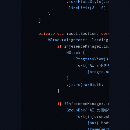
                .
textFieldStyle
(.roundedBor
                .
lineLimit
(
3
...
6
)
        }
    }
    private
 var
 resultSection: 
some
 View {
        VStack
(
alignment
: .leading, 
spacing
            if
 inferenceManager.isInferring
                HStack
 {
                    ProgressView
()
                    Text
(
"AI が分析中..."
)
                        .
foregroundStyle
(.s
                }
                .
frame
(
maxWidth
: .
infinity
)
            }
            if
 !
inferenceManager.inferenceR
                GroupBox
(
"AI の回答"
) {
                    Text
(inferenceManager.i
                        .
font
(.body)
                        .
frame
(
maxWidth
: .
i