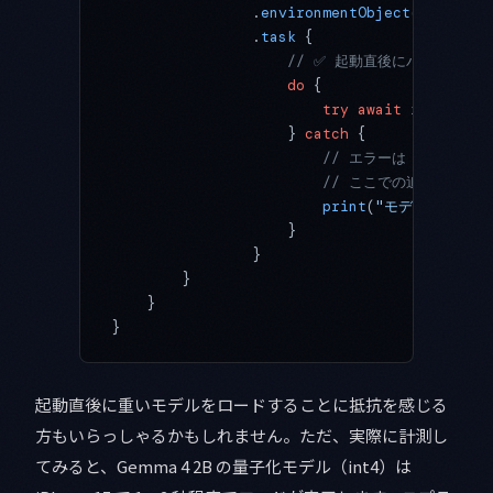
                .
environmentObject
(inferenc
                .
task
 {
                    // ✅ 起動直後にバック
                    do
 {
                        try
 await
 inference
                    } 
catch
 {
                        // エラーは GemmaIn
                        // ここでの追加処
                        print
(
"モデルロード失敗
                    }
                }
        }
    }
}
起動直後に重いモデルをロードすることに抵抗を感じる
方もいらっしゃるかもしれません。ただ、実際に計測し
てみると、Gemma 4 2B の量子化モデル（int4）は