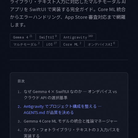
ライブラリ・テキスト入力に対応したマルチモーダル AI
アプリを SwiftUI で実装する完全ガイド。Core ML 統合
からエラーハンドリング、App Store 審査対応まで網羅
します。
21
9
349
Gemma 4
SwiftUI
Antigravity
2
27
2
6
マルチモーダル
iOS
Core ML
オンデバイスAI
目次
なぜ Gemma 4 × SwiftUI なのか — オンデバイス vs
1.
クラウド API の選択基準
Antigravity でプロジェクト構成を整える —
2.
AGENTS.md が品質を決める
Gemma 4 Core ML モデルの統合と推論マネージャー
3.
カメラ・フォトライブラリ・テキストの 3 入力パスを
4.
実装する