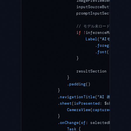
                    imagePreviewSection
                    inputSourceButtons
                    promptInputSection
                    // モデル未ロード時の警告
                    if
 !
inferenceManager.is
                        Label
(
"AIモデルを読み
                            .
foregroundStyl
                            .
font
(.callout)
                    }
                    resultSection
                }
                .
padding
()
            }
            .
navigationTitle
(
"AI 画像アナライ
            .
sheet
(
isPresented
: $showCamera
                CameraView
(
capturedImage
: $
            }
            .
onChange
(
of
: selectedPhotoItem
                Task
 {