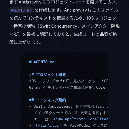
まず Antigravity にプロジェクトルートを開いてもらい、
を作成します。Antigravity はこのファイル
AGENTS.md
を読んでコンテキストを把握するため、iOS プロジェク
ト特有の制約（Swift Concurrency、メインアクター隔離
など）を最初に明記しておくと、生成コードの品質が格
段に上がります。
# AGENTS.md
## プロジェクト概要
iOS アプリ（SwiftUI、最小ターゲット iOS 17）。
Gemma 4 をオンデバイス推論に使用。Core ML モデルを
## コーディング規約
-
 Swift Concurrency を全面採用（async/await、
-
 メインアクター上での UI 更新を徹底すること
-
 エラーは 
`enum AppError: LocalizedError`
 
-
 `@MainActor`
 を ViewModel クラスに付与し、
`T