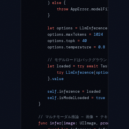
        ) 
else
 {
            throw
 AppError.modelFileNotFoun
        }
        let
 options 
=
 LlmInference.
Options
(
        options.maxTokens 
=
 1024
        options.topk 
=
 40
        options.temperature 
=
 0.8
        // モデルロードはバックグラウンドで実行し
        let
 loaded 
=
 try
 await
 Task.
detache
            try
 LlmInference
(
options
: optio
        }.
value
        self
.inference 
=
 loaded
        self
.isModelLoaded 
=
 true
    }
    // マルチモーダル推論 — 画像 + テキストプロン
    func
 infer
(
image
: UIImage, 
prompt
: 
Stri