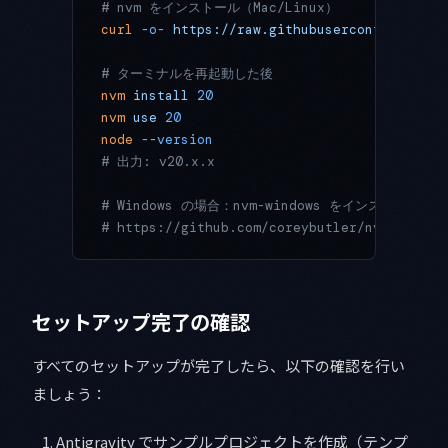
# nvm をインストール（Mac/Linux）
curl
 -o-
 https://raw.githubusercontent.com/
# ターミナルを再起動した後
nvm
 install
 20
nvm
 use
 20
node
 --version
# 出力: v20.x.x
# Windows の場合：nvm-windows をインストール
# https://github.com/coreybutler/nvm-window
セットアップ完了の確認
すべてのセットアップが完了したら、以下の確認を行い
ましょう：
Antigravity でサンプルプロジェクトを作成（テンプ