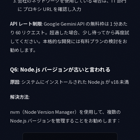
会社のネットワークを使用している場合は、IT 部門
に プロキシ URL を確認し入力
API レート制限
: Google Gemini API の無料枠は 1 分あた
り 60 リクエスト。超過した場合、少し待ってから再度試
してください。本格的な開発には有料プランの検討をお
勧めします。
Q6: Node.js バージョンが古いと言われる
原因
: システムにインストールされた Node.js が v18 未満
解決方法
:
nvm（Node Version Manager）を使用して、複数の
Node.js バージョンを管理することをお勧めします：