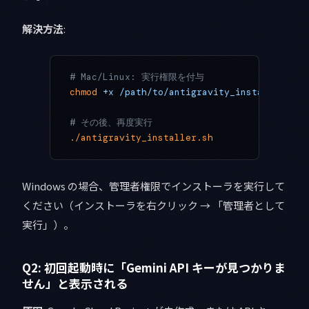
解決方法
:
# Mac/Linux: 実行権限を付与
chmod
 +x
 /path/to/antigravity_installer.sh
# その後、再度実行
./antigravity_installer.sh
Windows の場合、管理者権限でインストーラを実行して
ください（インストーラを右クリック → 「管理者として
実行」）。
Q2: 初回起動時に「Gemini API キーが見つかりま
せん」と表示される