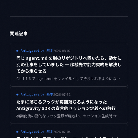
関連記事
2026-08-02
◉
Antigravity 基本
同じ agent.md を別のリポジトリへ置いたら、静かに
別の仕事をしていました — 移植先で能力契約を解決し
てから走らせる
CLI 1.1.6 で agent.md をファイルとして持ち回れるようになりました。同じ定義を8つのリポジトリへ置き、走らせる前に前提が揃っているかを解決する仕組みを実装し、素朴な確認器との差を実測しています。
2026-07-31
◉
Antigravity 基本
たまに落ちるフックが毎回落ちるようになった —
Antigravity SDK の宣言的セッション定義への移行
初期化後の動的なフック登録が廃され、セッション生成時の宣言へ寄せられました。個人開発の4つのエージェント定義を移した記録と、登録順の非決定性を2,000回測ったハーネスをまとめています。
2026-07-04
◉
Antigravity 基本