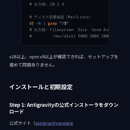
# 出力例: 10.2.4
# ディスク容量確認（Mac/Linux）
df
 -h
 |
 grep
 "/$"
# 出力例: Filesystem  Size  Used Avail  Use%
#         /dev/disk1 500G 300G 200G   60% /
v18以上、npm v9以上が確認できれば、セットアップを
進めて問題ありません。
インストールと初期設定
Step 1: Antigravityの公式インストーラをダウン
ロード
公式サイト（
antigravity.google