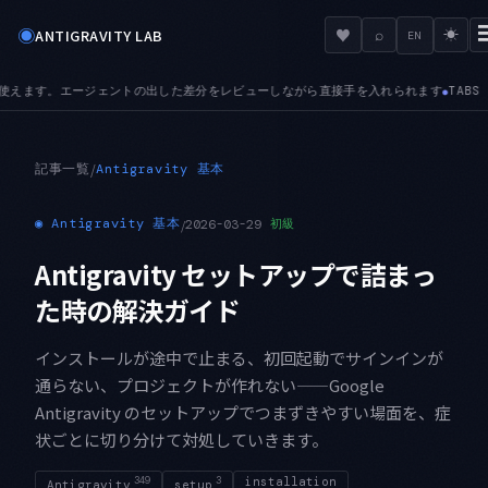
◉
♥
ANTIGRAVITY LAB
⌕
☀
EN
を入れられます
TABS — プレビュータブが加わりました。次のファイルを開くと入
●
記事一覧
/
Antigravity 基本
◉
Antigravity 基本
/
2026-03-29
初級
Antigravity セットアップで詰まっ
た時の解決ガイド
インストールが途中で止まる、初回起動でサインインが
通らない、プロジェクトが作れない——Google
Antigravity のセットアップでつまずきやすい場面を、症
状ごとに切り分けて対処していきます。
349
3
installation
Antigravity
setup