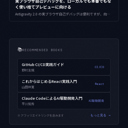
実ブラウザ自己デバッグを、ローカルでも本番でもな
く使い捨てプレビューに向ける
Antigravity 2.0 の実ブラウザ自己デバッグは便利ですが、向ける先を間違えると本番データを触ります。ブランチごとの使い捨てプレビュー環境に閉じ込め、メール・課金・Webhook の副作用を止める実務的な組み方を整理します。
📚
RECOMMENDED BOOKS
GitHub CI/CD実践ガイド
CI/CD
野村友規
これからはじめるReact実践入門
React
山田祥寛
Claude CodeによるAI駆動開発入門
AI駆動開発
平川知秀
※ アフィリエイトリンクを含みます
もっと見る →