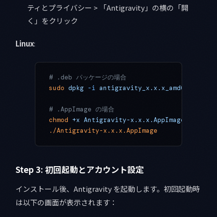
ティとプライバシー > 「Antigravity」の横の「開
く」をクリック
Linux
:
# .deb パッケージの場合
sudo
 dpkg
 -i
 antigravity_x.x.x_amd64.deb
# .AppImage の場合
chmod
 +x
 Antigravity-x.x.x.AppImage
./Antigravity-x.x.x.AppImage
Step 3: 初回起動とアカウント設定
インストール後、Antigravity を起動します。初回起動時
は以下の画面が表示されます：