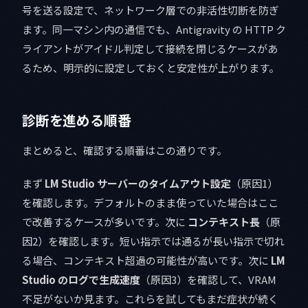
号を送る設定で、ネットワーク層での非活性切断を防ぎ
ます。同一マシン内の通信でも、Antigravity の HTTP ク
ライアントがアイドル判定して接続を閉じるケースがあ
るため、明示的に設定しておくと安定性が上がります。
診断を進める順番
まとめると、確認する順番はこの通りです。
まず
LM Studio サーバーのタイムアウト設定
（原因1）
を確認します。デフォルトのまま使っていた場合はここ
で改善するケースが多いです。次に
コンテキスト長
（原
因2）を確認します。短い指示では通るが長い指示で切れ
る場合、コンテキスト超過の可能性が高いです。次に
LM
Studio のログで生成速度
（原因3）を確認して、VRAM
不足がないか見ます。これらを試してもまだ症状が続く