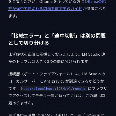
をご覧ください。Ollama を使っている方は
Ollamaの応
答が途中で途切れる問題を直す実践ガイド
が参考になり
ます。
「接続エラー」と「途中切断」は別の問題
として切り分ける
まず症状を正確に把握しておきましょう。LM Studio 連
携のトラブルは大きく3つの層に分けられます。
接続層
（ポート・ファイアウォール）は、LM Studio の
ローカルサーバーに Antigravity が到達できるかどうか
です。
にブラウザ
http://localhost:1234/v1/models
でアクセスしてモデル一覧が返ってくれば、この層は問
題ありません。
モデルロード層
（VRAM・メモリ）は、モデルが正常に