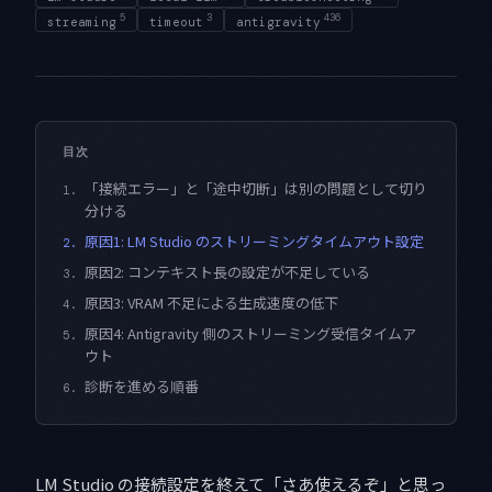
5
3
436
streaming
timeout
antigravity
目次
「接続エラー」と「途中切断」は別の問題として切り
1.
分ける
原因1: LM Studio のストリーミングタイムアウト設定
2.
原因2: コンテキスト長の設定が不足している
3.
原因3: VRAM 不足による生成速度の低下
4.
原因4: Antigravity 側のストリーミング受信タイムア
5.
ウト
診断を進める順番
6.
LM Studio の接続設定を終えて「さあ使えるぞ」と思っ