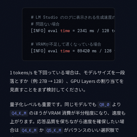
# LM Studio のログに表示される生成速度の例
# 問題ない場合
[INFO] eval 
time
 = 2341 ms / 128 tokens (
18
# VRAMが不足して遅くなっている場合
[INFO] eval 
time
 = 89420 ms / 128 tokens (
6
1 tokens/s を下回っている場合は、モデルサイズを一段
落とすか（例: 27B → 12B）、GPU Layers の割り当てを
見直すことをまず検討してください。
量子化レベルも重要です。同じモデルでも
より
Q8_0
のほうが VRAM 消費が半分程度になり、速度も
Q4_K_M
上がります。応答品質を保ちながら速度を確保したい場
合は
か
がバランスのいい選択肢で
Q4_K_M
Q5_K_M