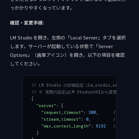
っかかりやすくなっています。
確認・変更手順:
LM Studio を開き、左側の「Local Server」タブを選択
します。サーバーが起動している状態で「Server
Options」（歯車アイコン）を開き、以下の項目を確認
してください。
// LM Studio の詳細設定（lm_studio_settings
// ※ 実際の設定はLM StudioのUIから変更します
{
  "server"
: {
    "request_timeout"
: 
300
,      
// デフォル
    "stream_timeout"
: 
0
,         
// 0 = 
    "max_context_length"
: 
8192
   // モデル
  }