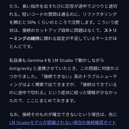
たら、長い指示を出すたびに応答が途中でぷつりと途切
れる。短いコードの質問は通るのに、リファクタリング
を頼むと 50% くらいのところで沈黙します。こういう症
状は、接続のセットアップ自体に問題はなくて、
ストリ
ーミングの維持
に関わる設定が不足しているケースがほ
とんどです。
私自身も Gemma 4 を LM Studio で動かしながら
Antigravity と連携させていたとき、この問題に何度かぶ
つかりました。「接続できない」系のトラブルシューテ
ィングはよく検索で出てきますが、「接続はできている
のに途中で切れる」という症状に絞った情報が少なかっ
たので、ここにまとめておきます。
なお、接続そのものが確立できないという場合は、先に
LM Studioモデルが認識されない場合の接続確認ガイド