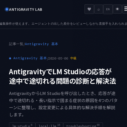
◉
♥
ANTIGRAVITY LAB
⌕
☀
EN
た差分をレビューしながら直接手を入れられます
TABS — プレビュータブが加わりま
●
記事一覧
/
Antigravity 基本
◉
Antigravity 基本
/
2026-05-06
中級
AntigravityでLM Studioの応答が
途中で途切れる問題の診断と解決法
AntigravityからLM Studioを呼び出したとき、応答が途
中で途切れる・長い指示で固まる症状の原因を4つのパタ
ーンに整理し、設定変更による具体的な解決手順を解説
します。
6
16
88
lm-studio
local-llm
troubleshooting