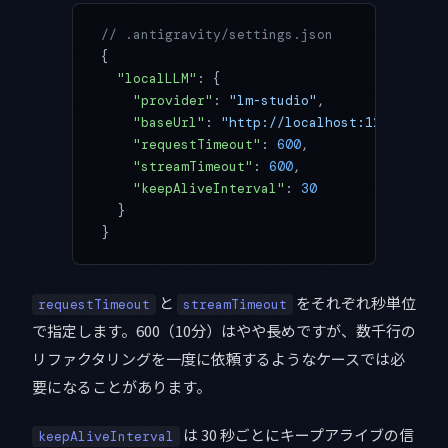
// .antigravity/settings.json
{
  "localLLM"
: {
    "provider"
: 
"lm-studio"
,
    "baseUrl"
: 
"http://localhost:1234/v1"
,
    "requestTimeout"
: 
600
,
    "streamTimeout"
: 
600
,
    "keepAliveInterval"
: 
30
  }
}
と
をそれぞれ秒単位
requestTimeout
streamTimeout
で指定します。600（10分）はやや長めですが、数千行の
リファクタリングを一度に依頼するようなケースでは必
要になることがあります。
は 30 秒ごとにキープアライブの信
keepAliveInterval