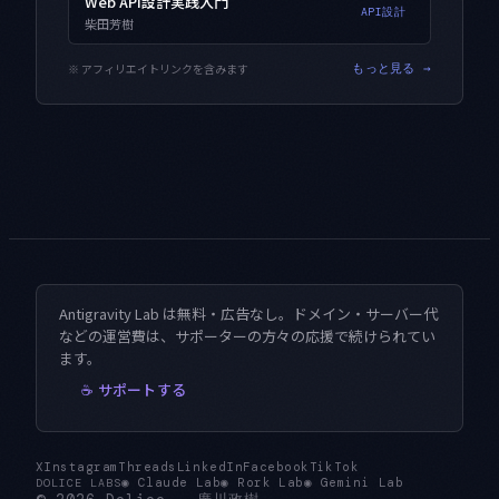
Web API設計実践入門
API設計
柴田芳樹
※ アフィリエイトリンクを含みます
もっと見る →
Antigravity Lab は無料・広告なし。ドメイン・サーバー代
などの運営費は、サポーターの方々の応援で続けられてい
ます。
☕ サポートする
X
Instagram
Threads
LinkedIn
Facebook
TikTok
◉
Claude Lab
◉
Rork Lab
◉
Gemini Lab
DOLICE LABS