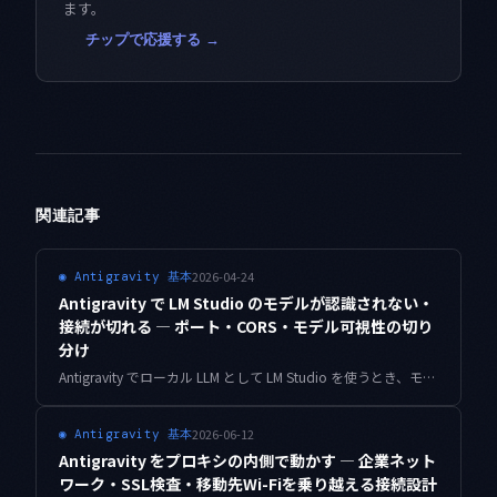
ます。
チップで応援する →
関連記事
2026-04-24
◉
Antigravity 基本
Antigravity で LM Studio のモデルが認識されない・
接続が切れる — ポート・CORS・モデル可視性の切り
分け
Antigravity でローカル LLM として LM Studio を使うとき、モデル一覧が空になる・接続が切れる・リクエストが届かないといった症状を、ポート設定・CORS・モデルロード状態の 3 層で切り分けて復旧する手順をまとめます。
2026-06-12
◉
Antigravity 基本
Antigravity をプロキシの内側で動かす — 企業ネット
ワーク・SSL検査・移動先Wi-Fiを乗り越える接続設計