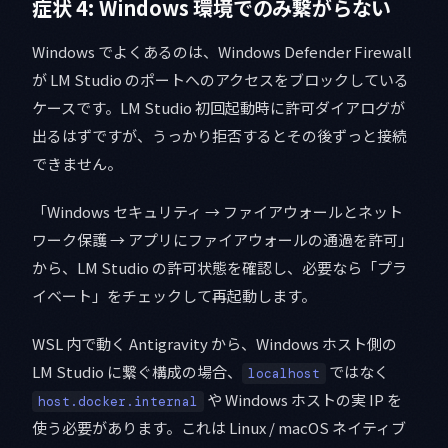
症状 4: Windows 環境でのみ繋がらない
Windows でよくあるのは、Windows Defender Firewall
が LM Studio のポートへのアクセスをブロックしている
ケースです。LM Studio 初回起動時に許可ダイアログが
出るはずですが、うっかり拒否するとその後ずっと接続
できません。
「Windows セキュリティ → ファイアウォールとネット
ワーク保護 → アプリにファイアウォールの通過を許可」
から、LM Studio の許可状態を確認し、必要なら「プラ
イベート」をチェックして再起動します。
WSL 内で動く Antigravity から、Windows ホスト側の
LM Studio に繋ぐ構成の場合、
ではなく
localhost
や Windows ホストの実 IP を
host.docker.internal
使う必要があります。これは Linux / macOS ネイティブ