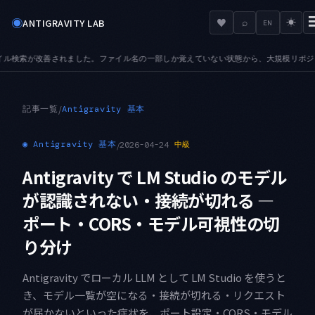
◉
♥
ANTIGRAVITY LAB
⌕
☀
EN
覚えていない状態から、大規模リポジトリでも目的のファイルへ辿り着けます
AUDIO —
●
記事一覧
/
Antigravity 基本
◉
Antigravity 基本
/
2026-04-24
中級
Antigravity で LM Studio のモデル
が認識されない・接続が切れる —
ポート・CORS・モデル可視性の切
り分け
Antigravity でローカル LLM として LM Studio を使うと
き、モデル一覧が空になる・接続が切れる・リクエスト
が届かないといった症状を、ポート設定・CORS・モデル