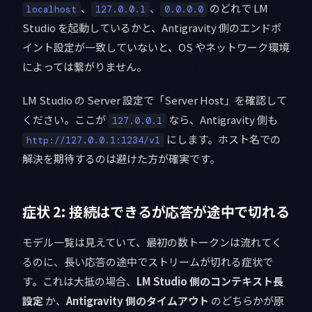
、
、
のどれで LM
localhost
127.0.0.1
0.0.0.0
Studio を起動しているかと、Antigravity 側のエンドポ
イント設定が一致していないと、OS やネットワーク環境
によっては繋がりません。
LM Studio の Server 設定で「Server Host」を確認して
ください。ここが
なら、Antigravity 側も
127.0.0.1
にします。ホスト名での
http://127.0.0.1:1234/v1
解決を期待するのは避けた方が確実です。
症状 2: 接続はできるが応答が途中で切れる
モデル一覧は見えていて、最初の数トークンは流れてく
るのに、長い応答の途中でストリームが切れる症状で
す。これは大抵の場合、
LM Studio 側のコンテキスト長
設定
か、
Antigravity 側のタイムアウト
のどちらかが原