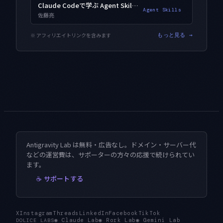
Claude Codeで学ぶ Agent Skills入門
Agent Skills
佐藤亮
※ アフィリエイトリンクを含みます
もっと見る →
Antigravity Lab は無料・広告なし。ドメイン・サーバー代
などの運営費は、サポーターの方々の応援で続けられてい
ます。
☕ サポートする
X
Instagram
Threads
LinkedIn
Facebook
TikTok
◉
Claude Lab
◉
Rork Lab
◉
Gemini Lab
DOLICE LABS