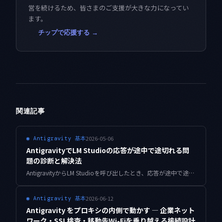
営を続けるため、皆さまのご支援が大きな力になってい
ます。
チップで応援する →
関連記事
2026-05-06
◉
Antigravity 基本
AntigravityでLM Studioの応答が途中で途切れる問
題の診断と解決法
AntigravityからLM Studioを呼び出したとき、応答が途中で途切れる・長い指示で固まる症状の原因を4つのパターンに整理し、設定変更による具体的な解決手順を解説します。
2026-06-12
◉
Antigravity 基本
Antigravity をプロキシの内側で動かす — 企業ネット
ワーク・SSL検査・移動先Wi-Fiを乗り越える接続設計