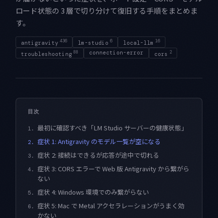
ロード状態の 3 層で切り分けて復旧する手順をまとめま
す。
436
6
16
antigravity
lm-studio
local-llm
88
connection-error
2
troubleshooting
cors
目次
最初に確認すべき「LM Studio サーバーの健康状態」
1.
症状 1: Antigravity のモデル一覧が空になる
2.
症状 2: 接続はできるが応答が途中で切れる
3.
症状 3: CORS エラーで Web 版 Antigravity から繋がら
4.
ない
症状 4: Windows 環境でのみ繋がらない
5.
症状 5: Mac で Metal アクセラレーションがうまく効
6.
かない