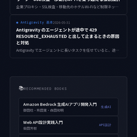
企業プロキシ・SSL検査・移動先のホテルWi-Fiなど制限ネットワークで Antigravity が沈黙する原因をレイヤー別に切り分け、証明書・NO_PROXY・接続プロファイルを安全側の設定で乗り越えるための実践ノートです。
2026-05-31
◉
Antigravity 基本
Antigravity のエージェントが途中で 429
RESOURCE_EXHAUSTED と出して止まるときの原因
と対処
Antigravity でエージェントに長いタスクを任せていると、途中で「429 RESOURCE_EXHAUSTED」と出して手が止まることがあります。これは API のレート制限・クォータ超過のサインです。私が自動運用の現場で踏んだ原因の切り分けと、再発させないための具体的な対処をまとめました。
📚
RECOMMENDED BOOKS
Amazon Bedrock 生成AIアプリ開発入門
生成AI
御田稔・熊田寛・森田和明
Web API設計実践入門
API設計
柴田芳樹