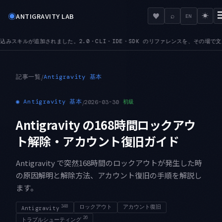
◉
♥
ANTIGRAVITY LAB
⌕
☀
EN
スを、その場で文脈込みで引けます
MCPURL — mcp_config.json が serv
●
記事一覧
/
Antigravity 基本
◉
Antigravity 基本
/
2026-03-30
初級
Antigravity の168時間ロックアウ
ト解除・アカウント復旧ガイド
Antigravity で突然168時間のロックアウトが発生した時
の原因解明と解除方法、アカウント復旧の手順を解説し
ます。
348
ロックアウト
アカウント復旧
Antigravity
26
トラブルシューティング