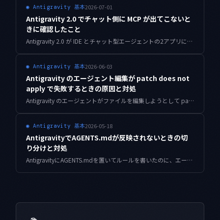
2026-07-01
◉
Antigravity 基本
Antigravity 2.0 でチャット側に MCP が出てこないと
きに確認したこと
Antigravity 2.0 が IDE とチャット型エージェントの2アプリに分かれてから、IDE で設定した MCP サーバーがチャット側の一覧に出てこなくなりました。設定スコープが別々になっている原因と、ワークスペース単位に真実源を一本化して両アプリで揃える手順をまとめます。
2026-06-03
◉
Antigravity 基本
Antigravity のエージェント編集が patch does not
apply で失敗するときの原因と対処
Antigravity のエージェントがファイルを編集しようとして patch does not apply や hunk failed で止まる症状の原因と直し方をまとめます。エージェントが読んだ後にファイルが変わってしまう競合を中心に、再発させない設定までを実体験ベースで解説します。
2026-05-18
◉
Antigravity 基本
AntigravityでAGENTS.mdが反映されないときの切
り分けと対処
AntigravityにAGENTS.mdを置いてルールを書いたのに、エージェントが無視して暴走する——よくあるこの症状を、配置場所・優先順位・コンテキスト枠の3軸から切り分けて修正するための実践ガイドです。