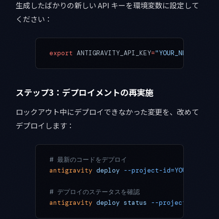
生成したばかりの新しい API キーを環境変数に設定して
ください：
export
 ANTIGRAVITY_API_KEY
=
"YOUR_NEW_API_KE
ステップ3：デプロイメントの再実施
ロックアウト中にデプロイできなかった変更を、改めて
デプロイします：
# 最新のコードをデプロイ
antigravity
 deploy
 --project-id=YOUR_PROJEC
# デプロイのステータスを確認
antigravity
 deploy
 status
 --project-id=YOUR