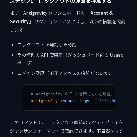
ステップ1：ロックアウトの原因を特定する
まず、Antigravity ダッシュボードの
「Account &
Security」
セクションにアクセスし、以下の情報を確認
します：
ロックアウトが発動した時刻
その時刻の API 使用量（ダッシュボード内の Usage
ページ）
ログイン履歴（不正アクセスの痕跡がないか）
# Antigravity CLI を使用している場合、以下
antigravity
 account
 logs
 --limit=50
 --forma
このコマンドで、ロックアウト直前のアクティビティを
ジャッサンフォーマットで確認できます。不自然なリク