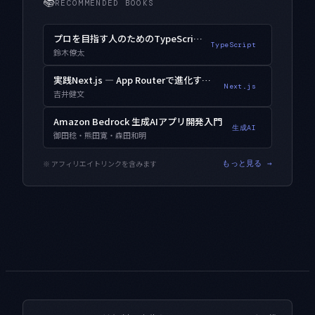
📚
RECOMMENDED BOOKS
プロを目指す人のためのTypeScript入門
TypeScript
鈴木僚太
実践Next.js — App Routerで進化するWebアプリ開発
Next.js
吉井健文
Amazon Bedrock 生成AIアプリ開発入門
生成AI
御田稔・熊田寛・森田和明
※ アフィリエイトリンクを含みます
もっと見る →