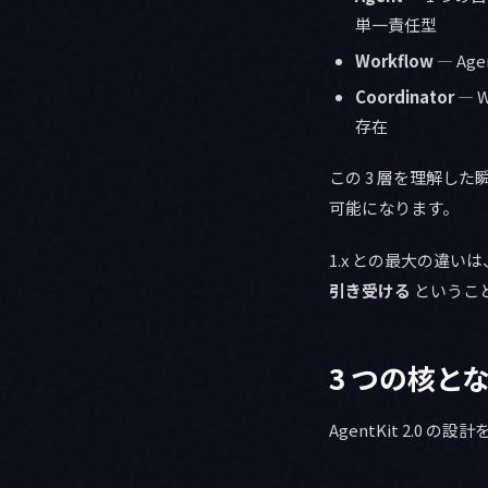
単一責任型
Workflow
— A
Coordinator
— 
存在
この 3 層を理解し
可能になります。
1.x との最大の違いは
引き受ける
というこ
3 つの核と
AgentKit 2.