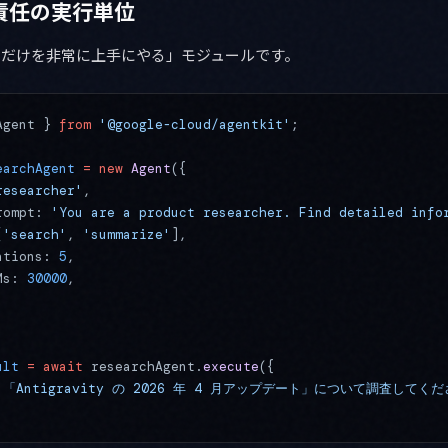
単一責任の実行単位
のことだけを非常に上手にやる」モジュールです。
Agent } 
from
 '@google-cloud/agentkit'
;
earchAgent
 =
 new
 Agent
({
researcher'
,
rompt: 
'You are a product researcher. Find detailed info
[
'search'
, 
'summarize'
],
ations: 
5
,
Ms: 
30000
,
ult
 =
 await
 researchAgent.
execute
({
'「Antigravity の 2026 年 4 月アップデート」について調査してくだ