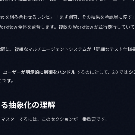
gent を組み合わせるレシピ。「まず調査、その結果を承認層に渡す
Workflow 全体を監督します。複数の Workflow が並行走行し
た瞬間に、複雑なマルチエージェントシステムが「詳細なテスト仕様
、
ユーザーが明示的に制御をハンドル
するのに対して、2.0 では
シ
とです。
なる抽象化の理解
0 の設計をマスターするには、このセクションが一番重要です。