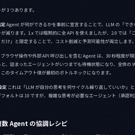
が 3 つあります。
指定
Agent が何ができるかを事前に宣言することで、LLM の「で
減ります。1.x では暗黙的に全 API を使えましたが、2.0 では
mmarize だけ」と限定することで、コスト削減と予測可能性が両立します
ブラウザ操作や外部 API 呼び出しを含む Agent は、30 秒程度
と、詰まったエージェントがいつまでも待機状態になり、全体の Wor
、このタイムアウト値が最初のボトルネックになります。
の設定
これは「LLM が自分の思考を何サイクル繰り返していいか」
フォルトは 10 ですが、複雑な思考が必要なエージェント（承認判定
 複数 Agent の協調レシピ