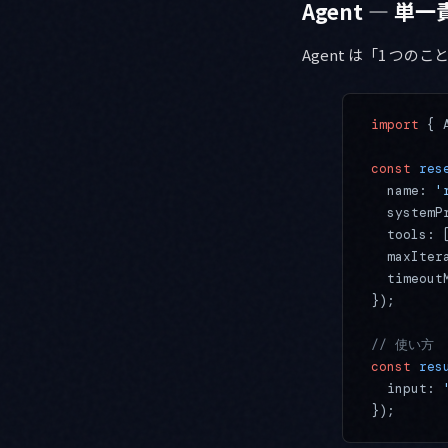
Agent — 
Agent は「1 つ
import
 { 
const
 res
  name: 
'
  systemP
  tools: 
  maxIter
  timeout
});
// 使い方
const
 res
  input: 
});