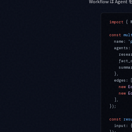
Workflow は 
import
 { 
const
 mul
  name: 
'
  agents:
    resea
    fact_
    summa
  },
  edges: 
    new
 E
    new
 E
  ],
});
const
 res
  input: 