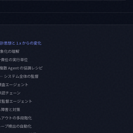
 の設計思想と 1.x からの変化
抽象化の理解
 単一責任の実行単位
— 複数 Agent の協調レシピ
tor — システム全体の監督
列調査エージェント
列承認チェーン
層型監督エージェント
る障害と対策
イムアウトの多段階化
限ループ検出の自動化