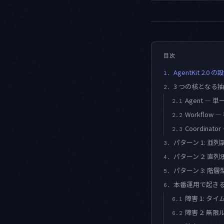
目次
AgentKit 2.0
1.
3 つの核となる
2.
Agent —
2.1
Workflow 
2.2
Coordina
2.3
パターン 1: 並
3.
パターン 2: 直
4.
パターン 3: 階
5.
本番運用で起き
6.
障害 1: タ
6.1
障害 2: 無
6.2