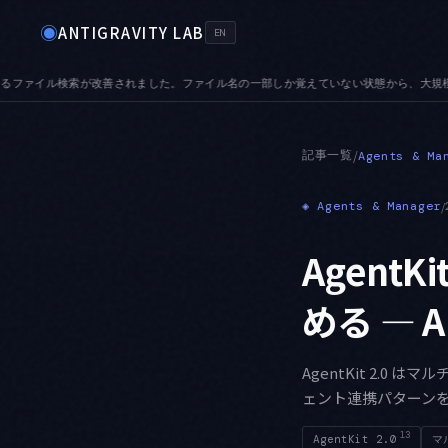
◉
ANTIGRAVITY LAB
EN
いない状態から、大規模リポジトリでも目的のファイルへ辿り着けます
AUDIO — 音声
●
記事一覧
/
Agents & Ma
◈
Agents & Manager
/
Agent
める — 
AgentKit 2.0 
ェント連携パターン
13
AgentKit 2.0
マ