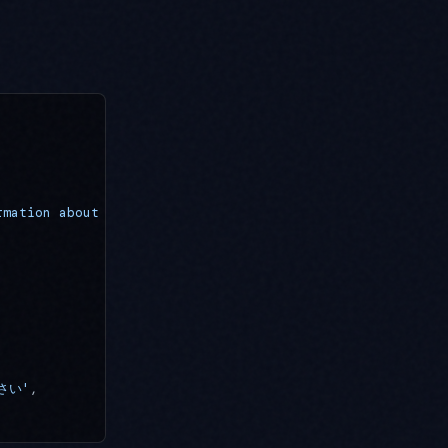
rmation about the given product from web sources.'
,
さい'
,