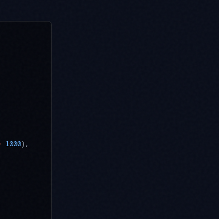
>
 1000
),