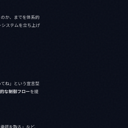
きるのか、までを体系的
トシステムを立ち上げ
作ってね」という宣言型
的な制御フロー
を提
の承認を取る」など、