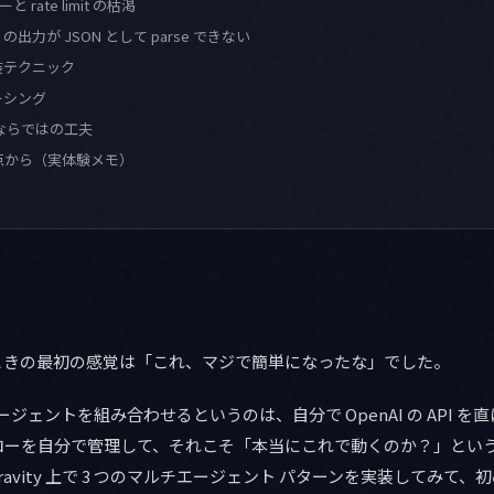
キーと rate limit の枯渇
nt の出力が JSON として parse できない
装テクニック
ーシング
 環境ならではの工夫
点から（実体験メモ）
0 が出たときの最初の感覚は「これ、マジで簡単になったな」でした。
エージェントを組み合わせるというのは、自分で OpenAI の API 
ローを自分で管理して、それこそ「本当にこれで動くのか？」とい
ravity 上で 3 つのマルチエージェント パターンを実装してみて、初め