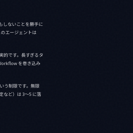
きもしないことを勝手に
「このエージェントは
。
が現実的です。長すぎるタ
kflow を巻き込み
という制限です。無限
など）は 3〜5 に落