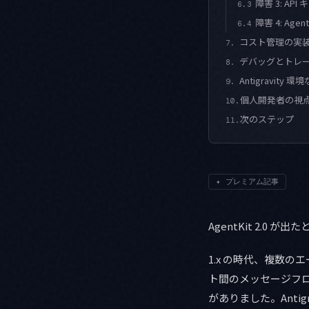
障害 3: API 
6.3
障害 4: Age
6.4
コスト管理の実
7.
デバッグとトレ
8.
Antigravity
9.
個人開発者の視
10.
次のステップ
11.
✦
プレミアム記事
AgentKit 2.
1.x の時代、複数の
ト間のメッセージフ
がありました。Antig