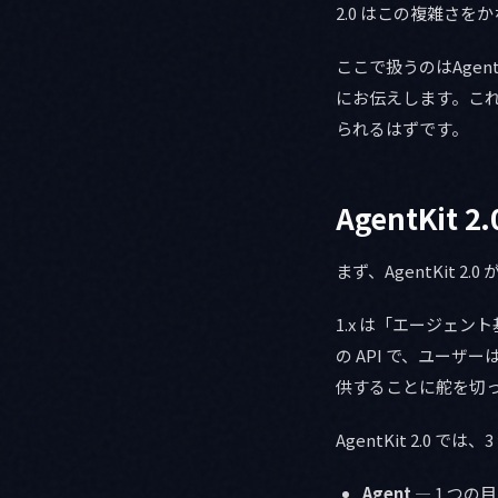
2.0 はこの複雑さ
ここで扱うのはAgen
にお伝えします。こ
られるはずです。
AgentKit
まず、AgentKit
1.x は「エージェ
の API で、ユーザ
供することに舵を切
AgentKit 2.0 
Agent
— 1 つ