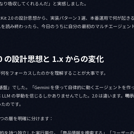
をかなり吸収してくれるんだ」と実感しました。
tKit 2.0 の設計思想から、実装パターン 3 選、本番運用で何が起
れを読み終わったら、今日のうちに自分の最初のマルチエージェン
 2.0 の設計思想と 1.x からの変化
 2.0 が何をフォーカスしたのかを理解することが大事です。
ント基盤」でした。「Gemini を使って自律的に動くエージェントを
ーは LLM の挙動を信じるしかありませんでした。2.0 は違います。
明示
ったのです。
では、3 つの層を明確に分けます：
の目的を持つ独立した実行単位。「商品情報を検索する」「ユーザー