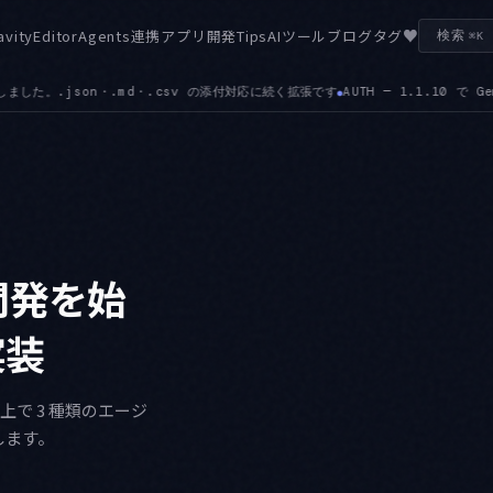
♥
avity
Editor
Agents
連携
アプリ開発
Tips
AIツール
ブログ
タグ
検索
⌘K
 — 1.1.10 で Gemini Enterprise Business のサインインと、Workforce
ト開発を始
実装
 上で 3 種類のエージ
します。