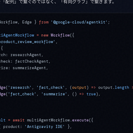
Agent を「配列」で繋ぐのではなく、「有向グラフ」で繋ぎます。
Workflow, Edge } 
from
 '@google-cloud/agentkit'
;
tiAgentWorkflow
 =
 new
 Workflow
({
product_review_workflow'
,
 {
rch: researchAgent,
check: factCheckAgent,
rize: summarizeAgent,
[
dge
(
'research'
, 
'fact_check'
, (
output
) 
=>
 output.
length
 
dge
(
'fact_check'
, 
'summarize'
, () 
=>
 true
),
ult
 =
 await
 multiAgentWorkflow.
execute
({
{ product: 
'Antigravity IDE'
 },