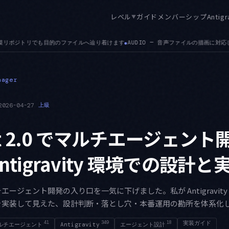
レベル
ガイド
メンバーシップ
Antigr
▼
ファイルの描画に対応しました。.json・.md・.csv の添付対応に続く拡張です
AUTH
●
nager
2026-04-27
上級
Kit 2.0 でマルチエージェン
Antigravity 環境での設計と
はマルチエージェント開発の入り口を一気に下げました。私が Antigravity
を実装して見えた、設計判断・落とし穴・本番運用の勘所を体系化
41
349
18
実装ガイド
ルチエージェント
Antigravity
エージェント設計