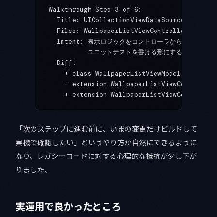
Walkthrough Step 3 of 6:
  Title: UICollectionViewDataSource を Wal
  Files: WallpaperListViewController.swift 
  Intent: 表示ロジックをコントローラから剥がし、
          ユニットテストを書ける形にする
  Diff:
    + class WallpaperListViewModel { ... }
    - extension WallpaperListViewController
    + extension WallpaperListViewController
「次のステップに進む前に、いまの変更だけビルドして
実機で確認したい」というやり方が自然にできるように
なり、レガシーコードに対する心理的な抵抗が少し下が
りました。
実運用で良かったところ