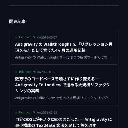
関連記事
2026-05-27
⟐
Editor View
Antigravity の Walkthroughs を『リグレッション再
現メモ』として育てた4ヶ月の運用記録
Antigravity の Walkthroughs を一度限りの解説ツールではなく『リグレッション再現の永続メモ』として4ヶ月運用した記録です。重複バグ起票が6割減った具体運用と命名規則、Agent との連携設計を整理しました。
2026-03-26
⟐
Editor View
数万行のコードベースを壊さずに作り変える —
Antigravity Editor View で進める大規模リファクタ
リングの実務
Antigravity の Editor View を使った大規模リファクタリングの実務を、依存関係分析・マルチファイル変換・段階移行・費用対効果の実測まで掘り下げて解説します。
2026-07-12
⟐
Editor View
自分のDSLがモノクロのままだった — Antigravity に
最小構成の TextMate 文法を足して色を通す