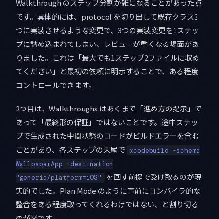
Walkthrough のステップ分割が雑になることがあった点
です。具体的には、protocol を切り出して既存クラス3
つに実装させるような変更で、3つの実装変更を1ステッ
プに詰め込まれてしまい、レビューが重くなる場面があ
りました。これは「最大でも1ステップ2ファイルに収め
てください」と最初の依頼に明示することで、ある程度
コントロールできます。
2つ目は、Walkthroughs はあくまで「進め方の提示」で
あって「最終形の保証」ではないことです。途中ステッ
プで生成された中間状態のコードがビルドエラーを含む
ことがあり、各ステップの末尾で
xcodebuild -scheme
WallpaperApp -destination
を回す前提で受け取るのが現
"generic/platform=iOS"
実的でした。Plan Mode のように事前にコンパイラ的な
整合をある程度取ってくれるわけではない、と割り切る
のが楽です。