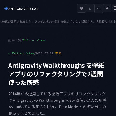
◉
♥
ANTIGRAVITY LAB
⌕
☀
EN
しか覚えていない状態から、大規模リポジトリでも目的のファイルへ辿り着けます
AUDI
●
記事一覧
/
Editor View
⟐
Editor View
/
2026-05-21
中級
Antigravity Walkthroughs を壁紙
アプリのリファクタリングで2週間
使った所感
2014年から運用している壁紙アプリのリファクタリング
で Antigravity の Walkthroughs を2週間使い込んだ所感
を、向いている用途と限界、Plan Mode との使い分けの
観点でまとめました。