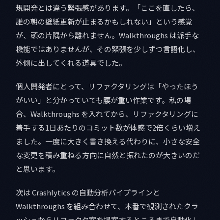
規開発とは違う緊張感があります。「ここを直したら、
誰の朝の壁紙更新が止まるかもしれない」という感覚
が、頭の片隅から離れません。Walkthroughs は派手な
機能ではありませんが、その緊張を少しずつ言語化し、
外側に出してくれる道具でした。
個人開発者にとって、リファクタリングは「やったほう
がいい」と分かっていても腰が重い作業です。私の場
合、Walkthroughs を入れてから、リファクタリングに
着手する1日あたりのコミット数が体感で2倍くらい増え
ました。一度に大きく書き換える代わりに、小さな安全
な変更を積み重ねる方向に自然と振れたのが大きいのだ
と思います。
次は Crashlytics の自動分析パイプラインと
Walkthroughs を組み合わせて、本番で観測されたクラ
ッシュからリファクタ案を提案するところまで自動化し