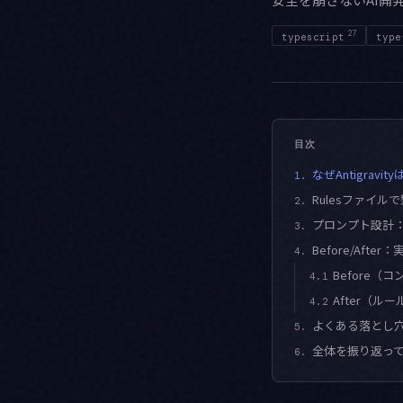
27
typescript
type
目次
なぜAntigravi
1.
Rulesファイル
2.
プロンプト設計
3.
Before/Aft
4.
Before
4.1
After（ル
4.2
よくある落とし
5.
全体を振り返っ
6.