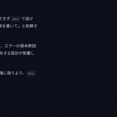
測できず
で逃げ
any
関数を書いて」と依頼す
して、エラーの根本原因
先する設計が影響し
正確に扱うより、
any