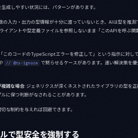
を生成しやすい状況には、パターンがあります。
 関数の入力・出力の型情報が十分に渡っていないとき、AIは型を推
クライアントや型定義ファイルを参照しないまま「このAPIを呼ぶ
: 「このコードのTypeScriptエラーを修正して」という指示に対
や
で黙らせるケースがあります。速い解決策を優
// @ts-ignore
が複雑な場合
: ジェネリクスが深くネストされたライブラリの型を
プルに保つ判断がなされることがあります。
適切な制約を与えれば回避できます。
ァイルで型安全を強制する