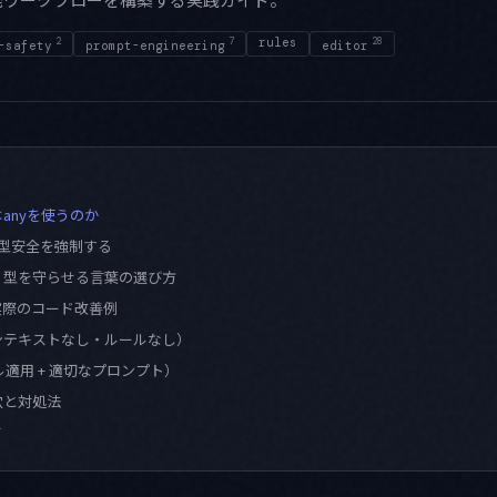
2
7
rules
28
-safety
prompt-engineering
editor
tyはanyを使うのか
で型安全を強制する
：型を守らせる言葉の選び方
er：実際のコード改善例
（コンテキストなし・ルールなし）
ール適用 + 適切なプロンプト）
穴と対処法
て