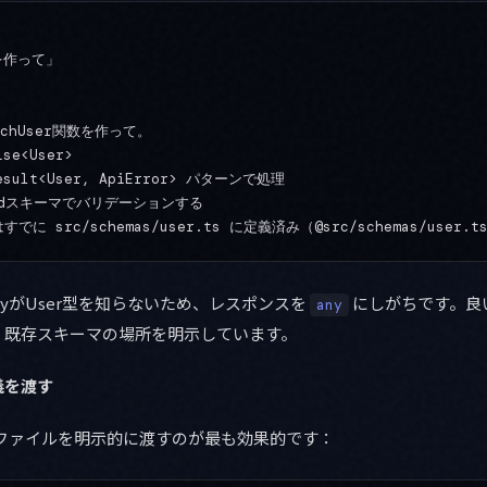
を作って」

chUser関数を作って。

e<User>

sult<User, ApiError> パターンで処理

odスキーマでバリデーションする

vityがUser型を知らないため、レスポンスを
にしがちです。良
any
・既存スキーマの場所を明示しています。
義を渡す
に型定義ファイルを明示的に渡すのが最も効果的です：