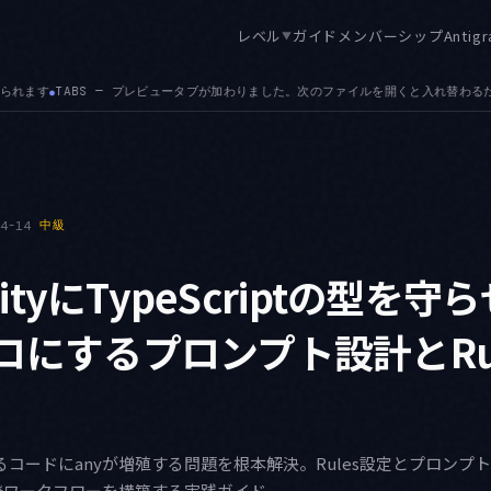
レベル
ガイド
メンバーシップ
Antigr
▼
。次のファイルを開くと入れ替わるため、探索的に辿ってもタブが際限なく増えません
MC
●
04-14
中級
avityにTypeScriptの型を守
ゼロにするプロンプト設計とRu
が生成するコードにanyが増殖する問題を根本解決。Rules設定とプロン
発ワークフローを構築する実践ガイド。