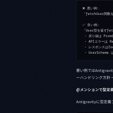
❌ 悪い例:

「fetchUser関数
✅ 良い例:

「User型を返すfet
 - 戻り値は Promis
 - APIエラーは Re
 - レスポンスはZ
悪い例ではAntigra
ーハンドリング方針
@メンションで型定
Antigravity