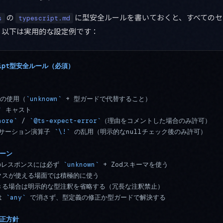
の
に型安全ルールを書いておくと、すべてのセ
s
typescript.md
。以下は実用的な設定例です：
cript型安全ルール（必須）
型の使用（
`unknown`
 + 型ガードで代替すること）
`
 キャスト
nore`
 / 
`@ts-expect-error`
（理由をコメントした場合のみ許可）
アサーション演算子 
`\!`
 の乱用（明示的なnullチェック後のみ許可）
ターン
Iのレスポンスには必ず 
`unknown`
 + Zodスキーマを使う
クスが使える場面では積極的に使う
きる場合は明示的な型注釈を省略する（冗長な注釈禁止）
は 
`any`
 で消さず、型定義の修正か型ガードで解決する
修正方針