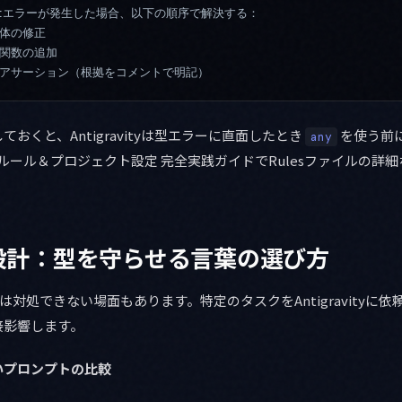
riptエラーが発生した場合、以下の順序で解決する：
自体の修正
ド関数の追加
型アサーション（根拠をコメントで明記）
おくと、Antigravityは型エラーに直面したとき
を使う前
any
 カスタムルール＆プロジェクト設定 完全実践ガイドでRulesファイルの
設計：型を守らせる言葉の選び方
では対処できない場面もあります。特定のタスクをAntigravityに
接影響します。
いプロンプトの比較