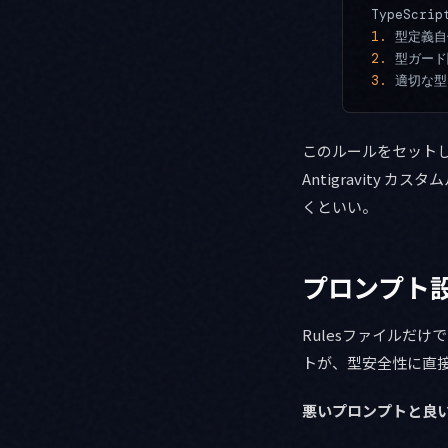
TypeSc
1.
 型定義
2.
 型ガー
3.
 適切な
このルールをセットして
Antigravity
くといい。
プロンプト
Rulesファイルだけ
トが、型安全性に直
悪いプロンプトと良