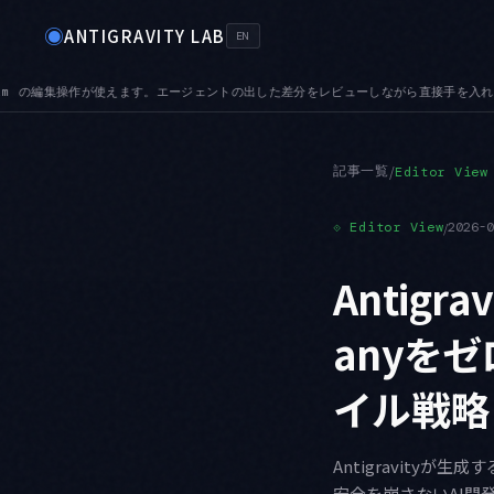
◉
ANTIGRAVITY LAB
EN
分をレビューしながら直接手を入れられます
TABS — プレビュータブが加わりました
●
記事一覧
/
Editor View
⟐
Editor View
/
2026-
Antigr
anyを
イル戦略
Antigravity
安全を崩さないAI開