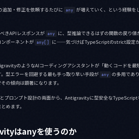
コードの追加・修正を依頼するたびに
が増えていく、という経験を
any
べきAPIレスポンスが
に、型推論できるはずの関数の戻り値
any
コンポーネントが
に——気づけばTypeScriptのstrict
any[]
igravityのようなAIコーディングアシスタントが「動くコードを
す。型エラーを回避する最も手っ取り早い手段が
の多用であり
any
でその傾向は顕著になります。
とプロンプト設計の両面から、Antigravityに型安全なTypeScr
まとめます。
avityはanyを使うのか