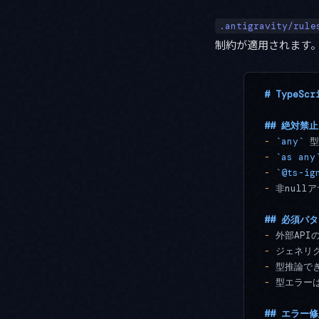
.antigravity/rule
制約が適用されます
# TypeS
## 絶対禁止
-
 `any`
 
-
 `as any
-
 `@ts-ig
-
 非null
## 必須パ
-
 外部AP
-
 ジェネリ
-
 型推論で
-
 型エラー
## エラー