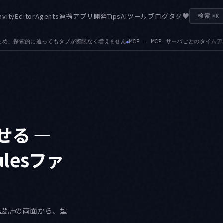
♥
avity
Editor
Agents
連携
アプリ開発
Tips
AIツール
ブログ
タグ
検索
⌘K
P — MCP サーバごとのタイムアウトを設定できるようになりました。応答の遅いサー
らせる —
lesファ
プト設計の両面から、型