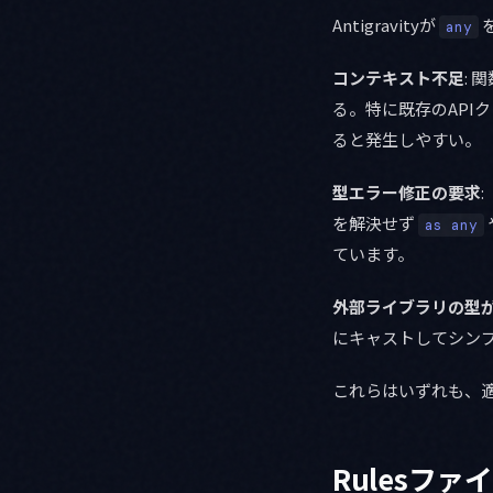
Antigravityが
any
コンテキスト不足
:
る。特に既存のAPI
ると発生しやすい。
型エラー修正の要求
を解決せず
as any
ています。
外部ライブラリの型
にキャストしてシン
これらはいずれも、
Rulesフ