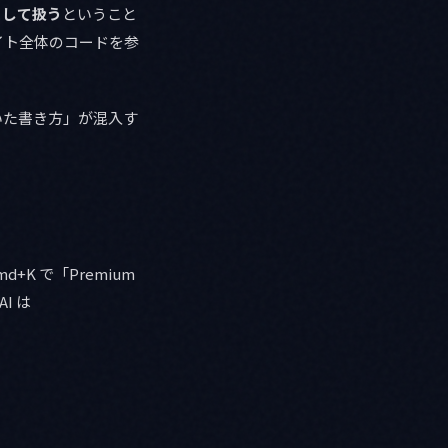
トとして扱う
ということ
 サイト全体のコードを参
で動いた書き方」が混入す
+K で「Premium
I は