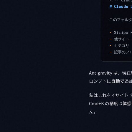
<!-- clau
# Claud
このフォルダは
-
 Stripe 
-
 他サイト（g
-
 カテゴリ ID
-
 記事のフ
Antigravity
ロンプトに
自動で
追
私はこれを 4 サイ
Cmd+K の精度は体感
ん。