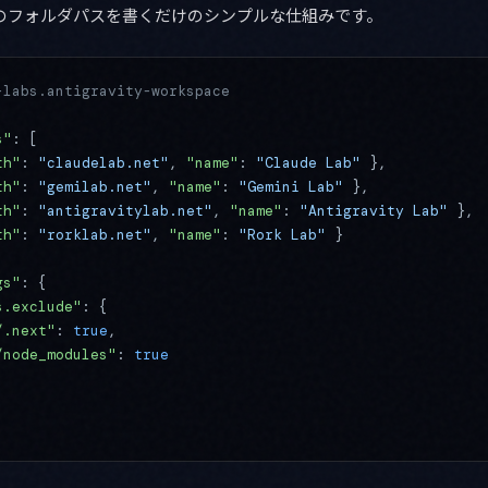
のフォルダパスを書くだけのシンプルな仕組みです。
-labs.antigravity-workspace
s"
: [
th"
: 
"claudelab.net"
, 
"name"
: 
"Claude Lab"
 },
th"
: 
"gemilab.net"
, 
"name"
: 
"Gemini Lab"
 },
th"
: 
"antigravitylab.net"
, 
"name"
: 
"Antigravity Lab"
 },
th"
: 
"rorklab.net"
, 
"name"
: 
"Rork Lab"
 }
gs"
: {
s.exclude"
: {
/.next"
: 
true
,
/node_modules"
: 
true