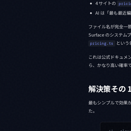
4 サイトの
prici
AI は「最も最近編
ファイル名が完全一致
Surface のシス
という
pricing.ts
これは公式ドキュメン
ら、かなり高い確率
解決策その 
最もシンプルで効果
た。