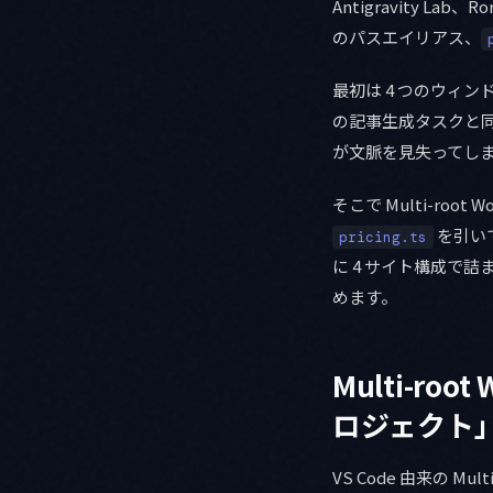
Antigravity Lab、R
のパスエイリアス、
最初は 4 つのウィンドウを
の記事生成タスクと同じ
が文脈を見失ってし
そこで Multi-ro
を引いてき
pricing.ts
に 4 サイト構成で詰
めます。
Multi-r
ロジェクト
VS Code 由来の Multi