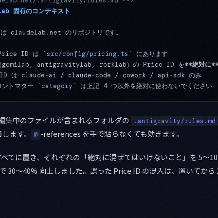
delab.net/.antigravity/rules.md -->
e Lab 固有のコンテキスト
 claudelab.net のリポジトリです。
Price ID は 
`src/config/pricing.ts`
 にあります
emilab, antigravitylab, rorklab）の Price ID を
**絶対に*
 は claude-ai / claude-code / cowork / api-sdk のみ
ロントマター 
`category`
 は上記 4 つ以外を絶対に使わないでください
 は、現在編集中のファイルが含まれるフォルダの
.antigravity/rules.md
加します。
-references を手で貼らなくても効きます。
@
トすべてに置き、それぞれの「絶対に混ぜてはいけないこと」を 5〜1
で 30〜40% 向上しました。誤った Price ID の混入は、置いてから