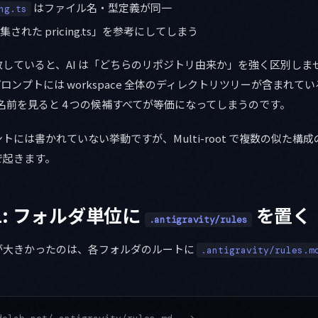
はファイル名・型定義が同一
ng.ts
集された pricing.ts」を参考にしてしまう
していると、AI は「どちらのリポジトリ由来か」を強く区別しません
テムプロンプトには workspace 全体のディレクトリツリーが含まれて
名前を見ると 4 つの候補すべてが等価になってしまうのです。
トには書かれていない挙動ですが、Multi-root で複数の似た構
で起きます。
1: フォルダ単位に
を置く
.antigravity/rules
が大きかったのは、各フォルダのルートに
.antigravity/rules.m