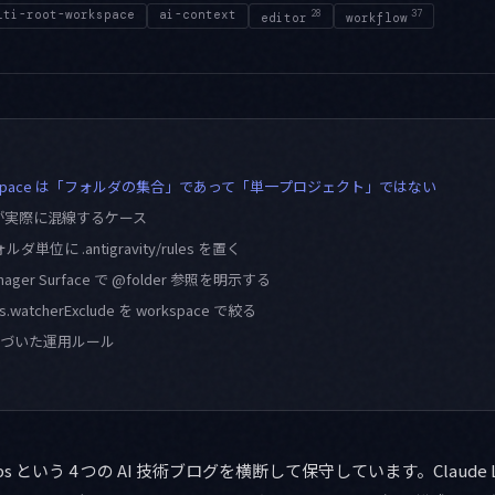
lti-root-workspace
ai-context
28
37
editor
workflow
t Workspace は「フォルダの集合」であって「単一プロジェクト」ではない
トが実際に混線するケース
ダ単位に .antigravity/rules を置く
ager Surface で @folder 参照を明示する
s.watcherExclude を workspace で絞る
気づいた運用ルール
abs という 4 つの AI 技術ブログを横断して保守しています。Claude La