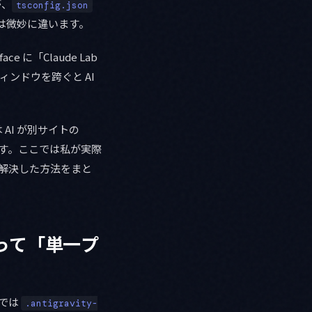
すが、
tsconfig.json
は微妙に違います。
e に「Claude Lab
ィンドウを跨ぐと AI
 AI が別サイトの
まうのです。ここでは私が実際
解決した方法をまと
であって「単一プ
 では
.antigravity-