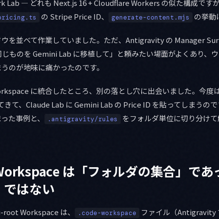
ork Lab — どれも Next.js 16 + Cloudflare Workers の似た構成で
の Stripe Price ID、
の挙動
pricing.ts
generate-content.mjs
並べて作業していました。ただ、Antigravity の Manager Surfac
ものを Gemini Lab に移植して」と頼みたい場面がよくあり、ウ
まうのが地味に痛かったのです。
ot Workspace に統合したところ、別の落とし穴に出会いました。今度は
て、Claude Lab に Gemini Lab の Price ID を貼ってし
まった事例と、
をフォルダ単位に切り分けて
.antigravity/rules
oot Workspace は「フォルダの集合」
」ではない
-root Workspace は、
ファイル（Antigravity
.code-workspace