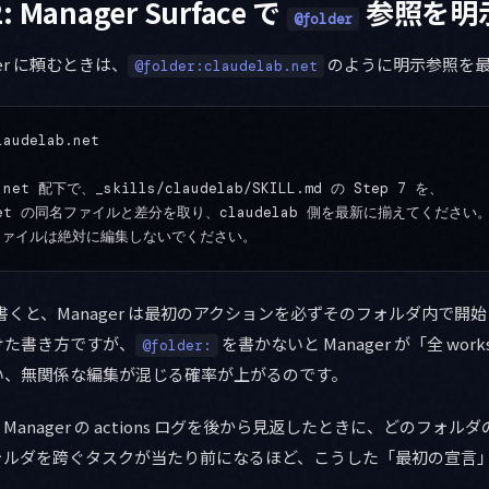
Manager Surface で
参照を明
@folder
er に頼むときは、
のように明示参照を
@folder:claudelab.net
laudelab.net
b.net 配下で、_skills/claudelab/SKILL.md の Step 7 を、
.net の同名ファイルと差分を取り、claudelab 側を最新に揃えてください
ファイルは絶対に編集しないでください。
くと、Manager は最初のアクションを必ずそのフォルダ内で開
けた書き方ですが、
を書かないと Manager が「全 wor
@folder:
い、無関係な編集が混じる確率が上がるのです。
anager の actions ログを後から見返したときに、どのフォ
ォルダを跨ぐタスクが当たり前になるほど、こうした「最初の宣言