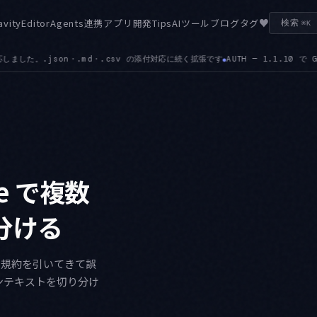
♥
avity
Editor
Agents
連携
アプリ開発
Tips
AIツール
ブログ
タグ
検索
⌘K
TH — 1.1.10 で Gemini Enterprise Business のサインインと、Workfor
ace で複数
分ける
クトの規約を引いてきて誤
 コンテキストを切り分け