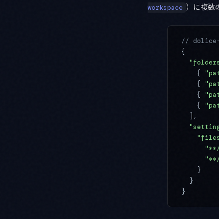
）に複数
workspace
// dolice
{
  "folder
    { 
"pa
    { 
"pa
    { 
"pa
    { 
"pa
  ],
  "settin
    "file
      "**
      "**
    }
  }
}