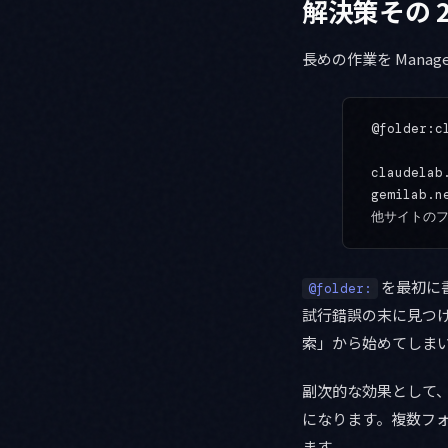
解決策その 2: 
長めの作業を Manag
@folder:c
claudela
gemilab
他サイトの
を最初に書
@folder:
試行錯誤の末に見つ
索」から始めてしま
副次的な効果として、M
になります。複数フ
ます。