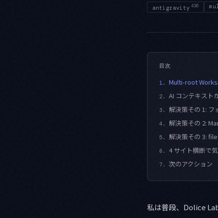
436
mu
antigravity
目次
Multi-roo
1.
AI コンテキス
2.
解決策その 1: フォル
3.
解決策その 2: Man
4.
解決策その 3: file
5.
4 サイト横断で
6.
次のアクション
7.
私は普段、Dolice L