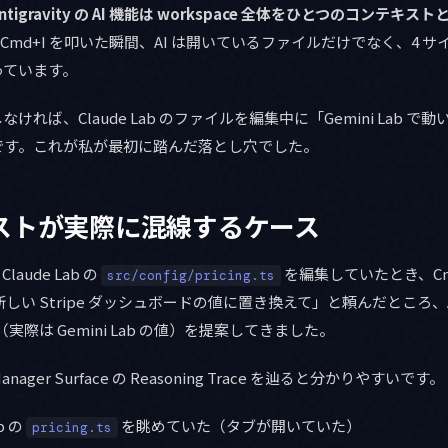
ntigravity の AI 機能は workspace 全体をひとつのコンテキス
ew で Cmd+I を叩いた瞬間、AI は開いているファイルだけでなく、4
っています。
ければ、Claude Lab のファイルを編集中に「Gemini Lab 
です。これが私が最初に踏んだ落とし穴でした。
キストが実際に混線するケース
aude Lab の
を編集していたとき、Cmd
src/config/pricing.ts
D を新しい Stripe ダッシュボードの値に置き換えて」と頼んだところ、A
（実際は Gemini Lab の値）を提案してきました。
ger Surface の Reasoning Trace を辿ると分かりやすいです。
b の
を眺めていた（タブが開いていた）
pricing.ts