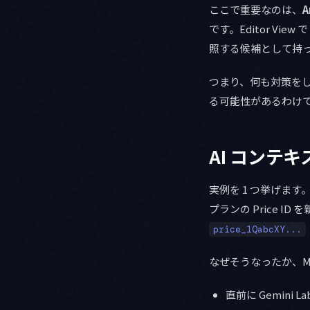
ここで重要なのは、
A
です。Editor Vi
照する候補として持
つまり、何も対策をしな
る可能性があるわけ
AI コンテ
実例を 1 つ挙げます。Cl
プランの Price I
price_1QabcXY...
なぜそうなったか、Mana
直前に Gemini La