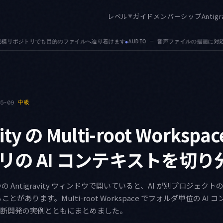
レベル
ガイド
メンバーシップ
Antigr
▼
音声ファイルの描画に対応しました。.json・.md・.csv の添付対応に続く拡張です
AU
●
05-09
中級
vity の Multi-root Worksp
リの AI コンテキストを切り
の Antigravity ウィンドウで開いていると、AI が別プロジェ
があります。Multi-root Workspace でフォルダ単位の AI
横断開発の実例とともにまとめました。