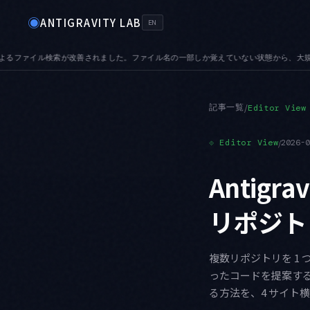
◉
ANTIGRAVITY LAB
EN
えていない状態から、大規模リポジトリでも目的のファイルへ辿り着けます
AUDIO — 
●
記事一覧
/
Editor View
⟐
Editor View
/
2026-
Antigra
リポジト
複数リポジトリを 1 つ
ったコードを提案すること
る方法を、4 サイト