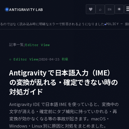
◉
♥
ANTIGRAVITY LAB
⌕
☀
EN
拒否されるようになりました
POLICY — 接続済みツールサーバに対する管理者ポリ
●
記事一覧
/
Editor View
⟐
Editor View
/
2026-04-23
初級
Antigravity で日本語入力（IME）
の変換が乱れる・確定できない時の
対処ガイド
Antigravity IDE で日本語 IME を使っていると、変換中の
文字が消える・確定前にタブ補完に持っていかれる・再
変換が効かなくなる等の事故が起きます。macOS・
Windows・Linux 別に原因と対処をまとめました。