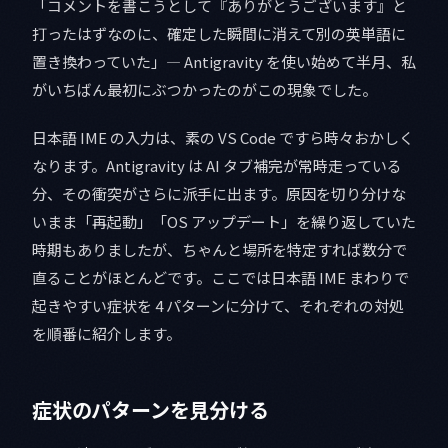
「コメントを書こうとして『ありがとうございます』と
打ったはずなのに、確定した瞬間に消えて別の英単語に
置き換わっていた」— Antigravity を使い始めて半月、私
がいちばん最初にぶつかったのがこの現象でした。
日本語 IME の入力は、素の VS Code ですら時々おかしく
なります。Antigravity は AI タブ補完が常時走っている
分、その衝突がさらに派手に出ます。原因を切り分けな
いまま「再起動」「OS アップデート」を繰り返していた
時期もありましたが、ちゃんと場所を特定すれば数分で
直ることがほとんどです。ここでは日本語 IME まわりで
起きやすい症状を 4 パターンに分けて、それぞれの対処
を順番に紹介します。
症状のパターンを見分ける