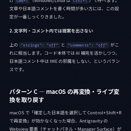
け
（Windows/Linux は
）で呼べます。
Cmd+\
Ctrl+\
文章や日本語コメントを書く時間が多い方には、この設
定が一番しっくりきました。
2. 文字列・コメント内では提案を出さない
上の
と
がこ
"strings": "off"
"comments": "off"
れに相当します。コード本体では AI 補完を活かしつつ、
日本語コメント中は IME の邪魔をしない、というバラン
スです。
パターン C — macOS の再変換・ライブ変
換を取り戻す
macOS で「確定した日本語を選択して Control+Shift+R
で再変換」が効かなくなった場合、Antigravity の
Webview 要素（チャットパネル・Manager Surface）が