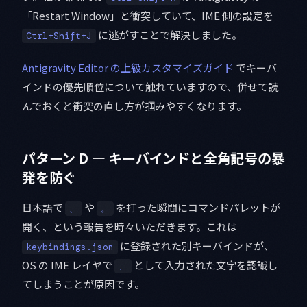
「Restart Window」と衝突していて、IME 側の設定を
に逃がすことで解決しました。
Ctrl+Shift+J
Antigravity Editor の上級カスタマイズガイド
でキーバ
インドの優先順位について触れていますので、併せて読
んでおくと衝突の直し方が掴みやすくなります。
パターン D — キーバインドと全角記号の暴
発を防ぐ
日本語で
や
を打った瞬間にコマンドパレットが
、
。
開く、という報告を時々いただきます。これは
に登録された別キーバインドが、
keybindings.json
OS の IME レイヤで
として入力された文字を認識し
、
てしまうことが原因です。