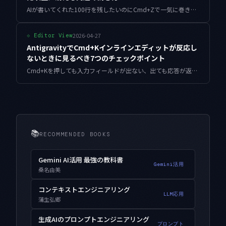
AIが書いてくれた100行を残したいのにCmd+Zで一気に巻き戻った、その経験を持つ人へ。Antigravityで起きる「Undoのまとめ消し」を、原因と防止策と復旧手順の3段階で整理します。
2026-04-27
⟐
Editor View
AntigravityでCmd+Kインラインエディットが反応し
ないときに見るべき7つのチェックポイント
Cmd+Kを押しても入力フィールドが出ない、出ても応答が返ってこない。Antigravityで頻発するインラインエディット不具合を、原因の切り分け順に解決していきます。
📚
RECOMMENDED BOOKS
Gemini AI活用 最強の教科書
Gemini活用
桑名由美
コンテキストエンジニアリング
LLM応用
蒲生弘郷
生成AIのプロンプトエンジニアリング
プロンプト