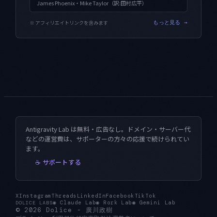
James Phoenix・Mike Taylor（訳:田村広平）
※ アフィリエイトリンクを含みます
もっと見る →
Antigravity Lab は無料・広告なし。ドメイン・サーバー代
などの運営費は、サポーターの方々の応援で続けられてい
ます。
☕ サポートする
X
Instagram
Threads
LinkedIn
Facebook
TikTok
◉
Claude Lab
◉
Rork Lab
◉
Gemini Lab
DOLICE LABS
© 2026
Dolice
-
廣川政樹