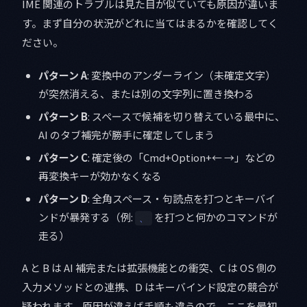
IME 関連のトラブルは見た目が似ていても原因が違いま
す。まず自分の状況がどれに当てはまるかを確認してく
ださい。
パターン A
: 変換中のアンダーライン（未確定文字）
が突然消える、または別の文字列に置き換わる
パターン B
: スペースで候補を切り替えている最中に、
AI のタブ補完が勝手に確定してしまう
パターン C
: 確定後の「Cmd+Option+← →」などの
再変換キーが効かなくなる
パターン D
: 全角スペース・句読点を打つとキーバイ
ンドが暴発する（例:
を打つと何かのコマンドが
、
走る）
A と B は AI 補完または拡張機能との衝突、C は OS 側の
入力メソッドとの連携、D はキーバインド設定の競合が
疑われます。原因が違えば手順も違うので、ここを最初