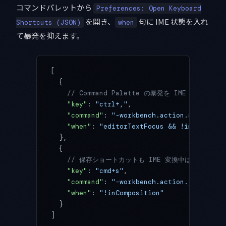
コマンドパレットから
Preferences: Open Keyboard
を開き、
句に IME 状態を入れ
Shortcuts (JSON)
when
て暴発を抑えます。
[
  {
    // Command Palette の暴発を IME 未確定
    "key"
: 
"ctrl+,"
,
    "command"
: 
"-workbench.action.showComma
    "when"
: 
"editorTextFocus && !inComposit
  },
  {
    // 保存ショートカットも IME 変換中は無効化し
    "key"
: 
"cmd+s"
,
    "command"
: 
"-workbench.action.files.sav
    "when"
: 
"!inComposition"
  }
]