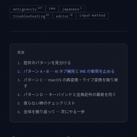
437
ime
3
antigravity
japanese
88
28
input-method
troubleshooting
editor
目次
症状のパターンを見分ける
1.
パターン A・B — AI タブ補完と IME の衝突を止める
2.
パターン C — macOS の再変換・ライブ変換を取り戻
3.
す
パターン D — キーバインドと全角記号の暴発を防ぐ
4.
直らない時のチェックリスト
5.
全体を振り返って — 次にやる一歩
6.