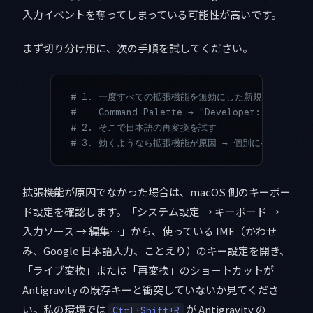
入力イベントを奪ってしまっている可能性が高いです。
まず切り分け用に、次の手順を試してください。
# 1. 一度すべての拡張機能を無効にした新規プロファイルで
#    Command Palette → "Developer: New Empt
# 2. そこで日本語の再変換を試す
# 3. 効くようなら拡張機能が原因 → 個別に有効化して
拡張機能が原因でなかった場合は、macOS 側のキーボー
ド設定を確認します。「システム設定 → キーボード →
入力ソース → 編集…」から、使っている IME（かわせ
み、Google 日本語入力、ことえり）のキー設定を開き、
「ライブ変換」または「再変換」のショートカットが
Antigravity の既存キーと衝突していないか見てくださ
い。私の環境では
が Antigravity の
Ctrl+Shift+R