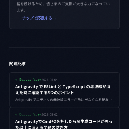
営を続けるため、皆さまのご支援が大きな力になってい
ます。
チップで応援する →
関連記事
2026-05-04
⟐
Editor View
Antigravity で ESLint と TypeScript の赤波線が消
えた時に確認する5つのポイント
Antigravity でエディタの赤波線エラーが急に出なくなる現象の原因を、症状別に5つの視点で診断する手順をまとめました。TypeScript Server再起動から AI が触った tsconfig の復元まで実用本位で解説します。
2026-05-02
⟐
Editor View
AntigravityでCmd+Zを押したらAI生成コードが思っ
た以上に消える問題の防ぎ方