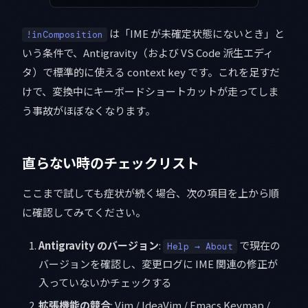
は「IME が未確定状態にないとき」と
!inComposition
いう条件で、Antigravity（および VS Code 派生エディ
タ）で標準的に使える context key です。これを足すだ
けで、変換中にキーボードショートカットが走ってしま
う事故がほぼなくなります。
直らない時のチェックリスト
ここまで試しても症状が続く場合、次の項目を上から順
に確認してみてください。
Antigravity のバージョン
:
で現在の
Help → About
バージョンを確認し、変更ログに IME 関連の修正が
入っていないかチェックする
拡張機能の競合
: Vim / IdeaVim / Emacs Keymap /