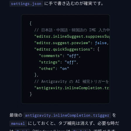
に手で書き込むのが確実です。
settings.json
{
  // 日本語・中国語・韓国語の IME 入力中は AI 
  "editor.inlineSuggest.suppressSuggestions
  "editor.suggest.preview"
: 
false
,
  "editor.quickSuggestions"
: {
    "comments"
: 
"off"
,
    "strings"
: 
"off"
,
    "other"
: 
"on"
  },
  // Antigravity の AI 補完トリガーを「手動の
  "antigravity.inlineCompletion.trigger"
: 
"
}
最後の
を
antigravity.inlineCompletion.trigger
にしておくと、タブ補完は消えず、必要な時だ
manual