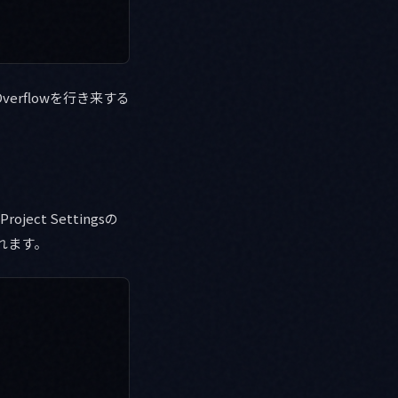
erflowを行き来する
t Settingsの
くれます。