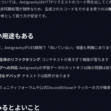
いては、AntigravityはHTTPリクエストのコード例を出してく
ンは非同期処理が独特なため、生成されたコードをそのまま使うのは
参考として扱う方が安全です。
い用途もある
AntigravityがUE5開発で「向いていない」場面も明確にありま
ス全体のリファクタリング
: コンテキストが長すぎて精度が落ちます
バグへの対応
: Antigravityの学習データのカットオフ以降の問題は
視覚的なデバッグ
: テキストでは限界があります
のコミュニティフォーラムや公式DiscordのIssueトラッカーの方が確
みるとよいこと