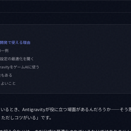
がUE5開発で使える理由
ロー例
設定の最適化を聞く
igravityをゲームAIに使う
途もある
とよいこと
いるとき、Antigravityが役に立つ場面があるんだろうか——そ
、ただしコツがいる」です。