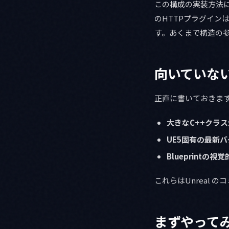
この構成の実装方法につ
のHTTPプラグイ
す。あくまで構造の
向いていな
正直に書いておきます。
大きなC++クラ
UE5固有の最新
Blueprintの
これらはUnreal 
まずやって