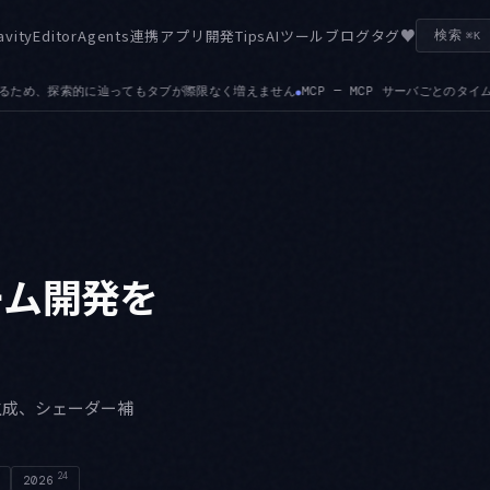
♥
avity
Editor
Agents
連携
アプリ開発
Tips
AIツール
ブログ
タグ
検索
⌘K
MCP — MCP サーバごとのタイムアウトを設定できるようになりました。応答の遅
●
でゲーム開発を
ード生成、シェーダー補
24
2026