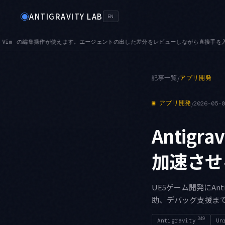
◉
ANTIGRAVITY LAB
EN
した差分をレビューしながら直接手を入れられます
TABS — プレビュータブが加わり
●
記事一覧
/
アプリ開発
▣
アプリ開発
/
2026-05-
Antigr
加速させ
UE5ゲーム開発にAnt
助、デバッグ支援ま
349
Antigravity
Un