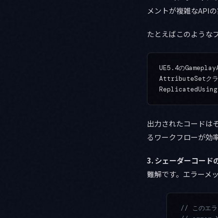
メントが複雑なAPIの
たとえばこのようなプ
UE5.4のGamepl
AttributeS
出力されたコードは
るワークフローが効
3. シェーダーコー
難解です。エラーメッ
// このエ