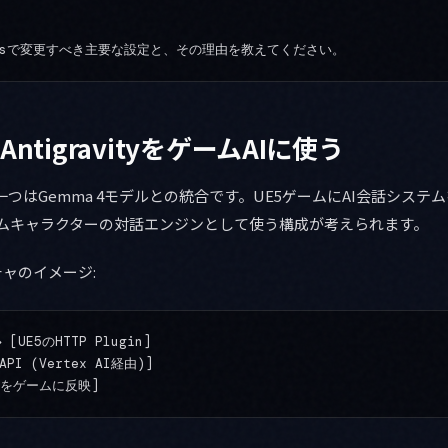
AntigravityをゲームAIに使う
の特徴の一つはGemma 4モデルとの統合です。UE5ゲームにAI会話シス
ゲームキャラクターの対話エンジンとして使う構成が考えられます。
ャのイメージ:
UE5のHTTP Plugin]

API (Vertex AI経由)]
