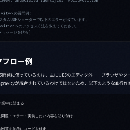
X3004: undeclared identifier 'WorldPosition'
ravityへの質問例:
のカスタムUSFシェーダーで以下のエラーが出ています。
dPositionへのアクセス方法を教えてください。
ーメッセージを貼る]
クフロー例
tyをUE5開発に使っているのは、主にUE5のエディタ外——ブラウザや
tigravityが統合されているわけではないため、以下のような並行作
作業中に詰まる

ityに問題・エラー・実装したい内容を貼り付け

tyの回答を参考にコードを修正
