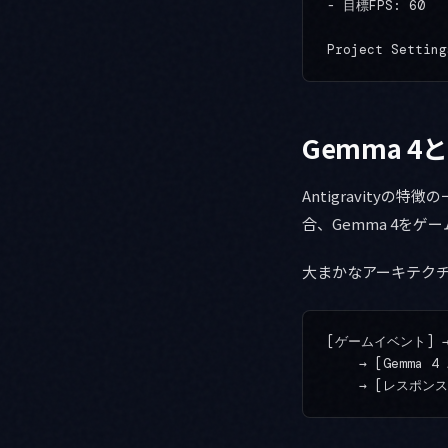
- 目標FPS: 60

Gemma 4と
Antigravity
合、Gemma 4を
大まかなアーキテクチ
[ゲームイベント] → [
    → [Gemma 4 