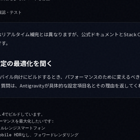
うなリアルタイム補完とは異なりますが、公式ドキュメントとStack Ov
です。
設定の最適化を聞く
モバイル向けにビルドするとき、パフォーマンスのために変えるべきProjec
問は、Antigravityが具体的な設定項目名とその理由を返して
E5.4でビルドしています。

ーマンスを最大化したいです:

ドルレンジスマートフォン

obile HDRなし、フォワードレンダリング
