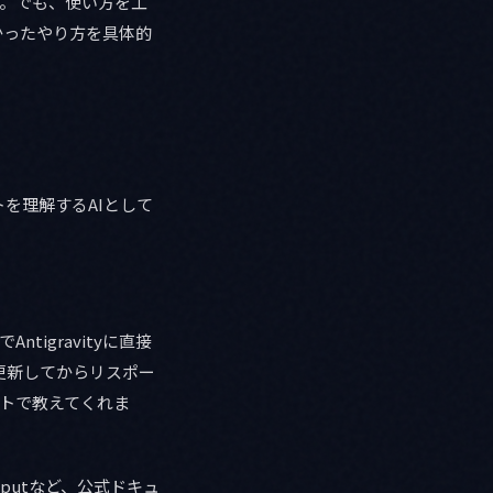
せん。でも、使い方を工
かったやり方を具体的
トを理解するAIとして
ntigravityに直接
更新してからリスポー
ストで教えてくれま
d Inputなど、公式ドキュ