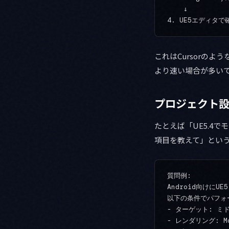
    ↓

これはCursorのよ
より速い場合が多い
プロジェクト
たとえば「UE5.4で
項目を教えて」という質
質問例:

Android向けにU
以下の条件でパフォ
- ターゲット: ミ
- レンダリング: M