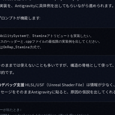
実装を、Antigravityに具体例を出してもらいながら進められます
ロンプトが機能します:
ayAbilitySystemで、Staminaアトリビュートを実装したい。

etクラスのヘッダーと.cppファイルの最低限の実装例を出してください。

そのままでは使えないことも多いですが、構造の骨格として使って
率的です。
ドのデバッグ支援
HLSL/USF（Unreal Shader File）は情報が
セージをそのままAntigravityに貼ると、原因の仮説を出してく
ラーが出たとき: