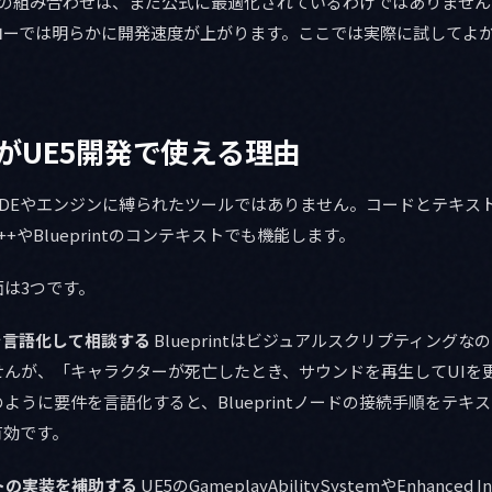
gravityの組み合わせは、まだ公式に最適化されているわけではありま
ローでは明らかに開発速度が上がります。ここでは実際に試してよ
vityがUE5開発で使える理由
は特定のIDEやエンジンに縛られたツールではありません。コードとテキス
++やBlueprintのコンテキストでも機能します。
は3つです。
の設計を言語化して相談する
BlueprintはビジュアルスクリプティングなのでA
せんが、「キャラクターが死亡したとき、サウンドを再生してUIを
ように要件を言語化すると、Blueprintノードの接続手順をテキ
有効です。
ントの実装を補助する
UE5のGameplayAbilitySystemやEnhance