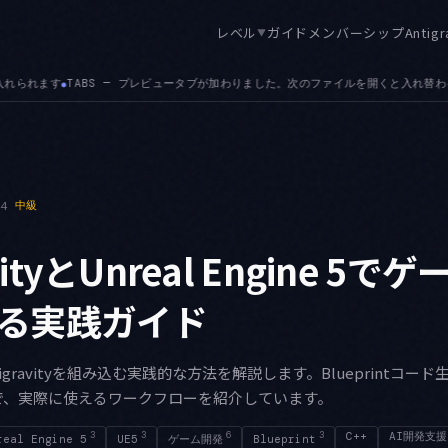
レベル
ガイド
メンバーシップ
Antigr
▼
ました。次のファイルを開くと入れ替わるため、探索的に辿ってもタブが際限なく増えません
04
中級
avityとUnreal Engine 5
る実践ガイド
igravityを組み込む実践的な方法を解説します。Blueprintコ
で、実際に使えるワークフローを紹介しています。
3
3
6
3
C++
AI開発支援
real Engine 5
UE5
ゲーム開発
Blueprint