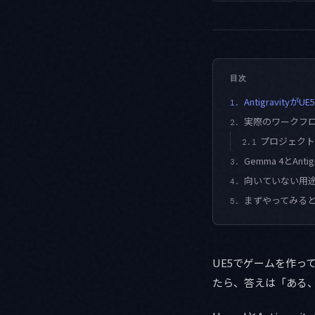
目次
Antigravity
1.
実際のワークフ
2.
プロジェクト
2.1
Gemma 4とAnt
3.
向いていない用
4.
まずやってみる
5.
UE5でゲームを作って
たら、答えは「ある