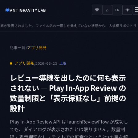
◉
♥
ANTIGRAVITY LAB
⌕
☀
EN
か覚えていない状態から、大規模リポジトリでも目的のファイルへ辿り着けます
AUDIO 
●
記事一覧
/
アプリ開発
▣
アプリ開発
/
2026-06-23
上級
レビュー導線を出したのに何も表示
されない — Play In-App Review の
数量制限と「表示保証なし」前提の
設計
Play In-App Review API は launchReviewFlow が成功し
ても、ダイアログが表示されたとは限りません。数量制
限・表示保証なし・テストでの無音化という3つの罠を解