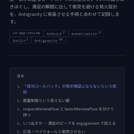
きほぐし、満足の瞬間に出して衝突を避ける発火設計
を、Antigravity に実装させる手順とあわせて記録しま
す。
in-app-review
27
15
Android
monetization
4
348
Kotlin
Antigravity
目次
「成功コールバック」が表示保証にならないという契
1.
約
数量制限という見えない壁
2.
requestReviewFlow と launchReviewFlow を分けて
3.
持つ
いつ出すか — 満足のピークを engagement で捉える
4.
広告・ペイウォールと衝突させない
5.