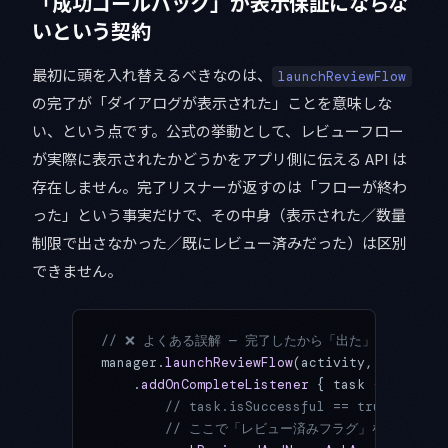
「成功コールバック」が表示保証にならな
いという契約
最初に頭を入れ替えるべきなのは、
launchReviewFlow
の完了が「ダイアログが表示された」ことを意味しな
い、という点です。公式の挙動として、レビューフロー
が実際に表示されたかどうかをアプリ側に伝える API は
存在しません。完了リスナーが返すのは「フローが終わ
った」という事実だけで、その中身（表示された／数量
制限で出さなかった／既にレビュー済みだった）は区別
できません。
// ❌ よくある誤解 — 完了したから「出た」と思い込む
manager.
launchReviewFlow
(activity, reviewIn
    .
addOnCompleteListener
 { task 
->
        // task.isSuccessful == tru
        // ここで「レビュー済みフラグ」を立てては