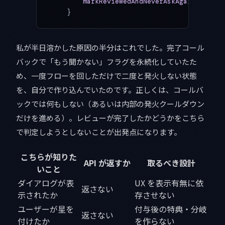
        markReviewedAndNeverAskAgain
()   
/
    }
私が半日溶かした原因の半分はこれでした。完了コール
バックで「もう聞かない」フラグを永続化していたた
め、一度フローを回しただけで二度と発火しない状態
を、自分で作り込んでいたのです。正しくは、コールバ
ックでは何もしない（あるいは内部の発火クールダウン
だけを進める）。レビューが完了したかどうかをこちら
で判定しようとしないことが出発点になります。
こちらが知りた
API が返すか
取るべき設計
いこと
ダイアログが表
UX を表示有無に依
返さない
示されたか
存させない
ユーザーが星を
付与後の特典・分岐
返さない
付けたか
を作らない