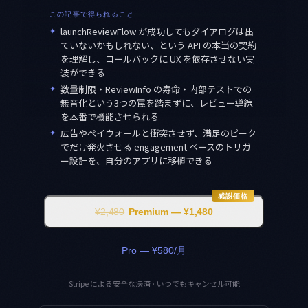
この記事で得られること
✦
launchReviewFlow が成功してもダイアログは出
ていないかもしれない、という API の本当の契約
を理解し、コールバックに UX を依存させない実
装ができる
✦
数量制限・ReviewInfo の寿命・内部テストでの
無音化という3つの罠を踏まずに、レビュー導線
を本番で機能させられる
✦
広告やペイウォールと衝突させず、満足のピーク
でだけ発火させる engagement ベースのトリガ
ー設計を、自分のアプリに移植できる
感謝価格
¥2,480
Premium — ¥1,480
Pro — ¥580/月
Stripe による安全な決済 · いつでもキャンセル可能