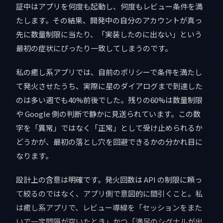
証中はアプリを何度も起動し、何度もレビュー条件を満
たします。その結果、開発中の自分のアカウントが真っ
先に数量制限に当たり、「実装したのに出ない」という
最初の症状にぴったり一致してしまうのです。
私の癒し系アプリでは、自前のポリシーで条件を満たし
て発火させたうち、実際に星のダイアログまで到達した
のは多い週でも40%前後でした。残りの60%は数量制限
や Google 側の判断で静かに見送られています。この数
字を「異常」ではなく「正常」として受け止められるか
どうかが、最初の落とし穴を回避できるかの分かれ目に
なります。
設計上の含意は明確です。発火回数は API の制限に頼っ
て絞るのではなく、アプリ側で意図的に間引くこと。私
は癒し系アプリで、レビュー導線を「セッションをまた
いで一定間隔が空いたとき」かつ「満足のシグナルが出