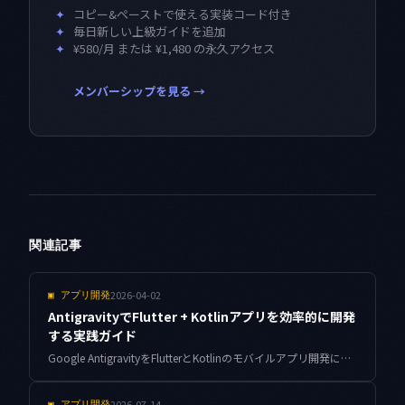
✦
コピー&ペーストで使える実装コード付き
✦
毎日新しい上級ガイドを追加
✦
¥580/月 または ¥1,480 の永久アクセス
メンバーシップを見る →
関連記事
2026-04-02
▣
アプリ開発
AntigravityでFlutter + Kotlinアプリを効率的に開発
する実践ガイド
Google AntigravityをFlutterとKotlinのモバイルアプリ開発に活用する実践的なガイド。AgentKit 2.0を使ったUI生成、Dartコード補完、Androidネイティブ機能の組み込み方法を豊富なコード例で解説します。
2026-07-14
▣
アプリ開発