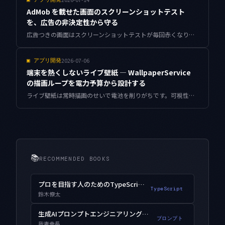
AdMob を載せた画面のスクリーンショットテスト
を、広告の非決定性から守る
広告つきの画面はスクリーンショットテストが毎回赤くなり、やがて誰も差分を見なくなります。AdMob バナーの非決定性を封じ、レイアウトの崩れだけを検知に残す設計を、Compose の実装例と Antigravity での差分トリアージまで含めてまとめます。
2026-07-06
▣
アプリ開発
端末を熱くしないライブ壁紙 — WallpaperService
の描画ループを電力予算から設計する
ライブ壁紙は常時描画のせいで電池を削りがちです。可視性・アイドル・熱状態の3軸で描画を止める WallpaperService.Engine の設計と、適応フレームレート制御による消費電力の実測を、個人開発の壁紙アプリの文脈でまとめました。
📚
RECOMMENDED BOOKS
プロを目指す人のためのTypeScript入門
TypeScript
鈴木僚太
生成AIプロンプトエンジニアリング入門
プロンプト
我妻幸長