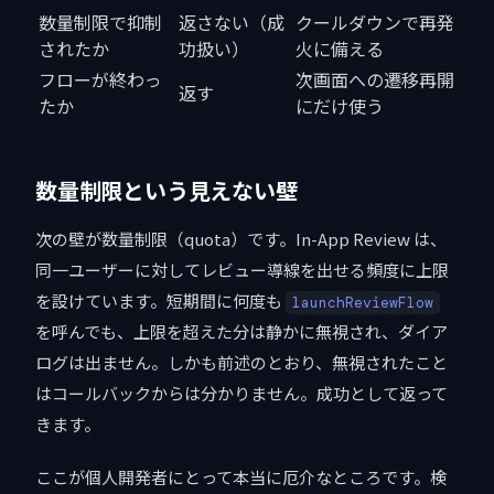
数量制限で抑制
返さない（成
クールダウンで再発
されたか
功扱い）
火に備える
フローが終わっ
次画面への遷移再開
返す
たか
にだけ使う
数量制限という見えない壁
次の壁が数量制限（quota）です。In-App Review は、
同一ユーザーに対してレビュー導線を出せる頻度に上限
を設けています。短期間に何度も
launchReviewFlow
を呼んでも、上限を超えた分は静かに無視され、ダイア
ログは出ません。しかも前述のとおり、無視されたこと
はコールバックからは分かりません。成功として返って
きます。
ここが個人開発者にとって本当に厄介なところです。検