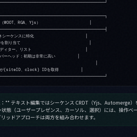
───────────────────────────────────────────┘

───────────────────────────────────────────┐

WOOT、RGA、Yjs）                    │

───────────────────────────────────────────┤

ーケンスに特化                     │

り当て                            │

ター、リスト                      │

ーヘッド：初期は非常に高い         │

                                     │

siteID、clock) IDを取得         │

選択：** テキスト編集ではシーケンス CRDT（Yjs、Automerg
状態（ユーザープレゼンス、カーソル、選択）には、操作ベース 
ブリッドアプローチは両方を組み合わせます。