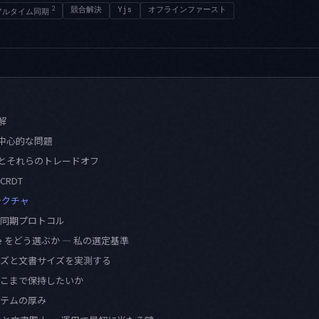
2
競合解決
Yjs
オフラインファースト
アルタイム同期
解
く中心的な問題
イプとそれらのトレードオフ
CRDT
テクチャ
同期プロトコル
erge をどう選ぶか — 私の選定基準
サイズと文書サイズを実測する
をどこまで保持したいか
ステムの厚み