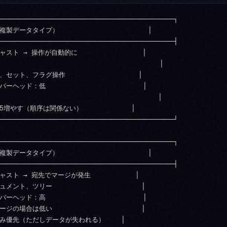
───────────────────────────────────────────┐

データタイプ）                      │

───────────────────────────────────────────┤

ト → 操作が自動的に                │

                                      │

ット、フラグ操作                  │

ヘッド：低                        │

                                     │

増やす（順序は関係ない）            │

───────────────────────────────────────────┘

───────────────────────────────────────────┐

データタイプ）                      │

───────────────────────────────────────────┤

スト → 宛先でマージが発生           │

ント、ツリー                      │

ヘッド：高                        │

の場合は低い                      │

み優先（ただしデータが失われる）    │
