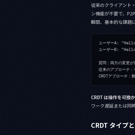
従来のクライアント
ン機能が不要で、P2
瞬間、基本的な課題
ユーザーA: "Hello
ユーザーB: "Hello
質問：両方の変更が
従来のアプローチ：
CRDT は操作を可
ワーク遅延または同
CRDT タイ