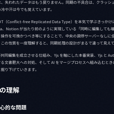
は、失われたデータはもう戻りません。同期の不具合は、クラッシ
の冷や汗は今でも覚えています。
Conflict-free Replicated Data Type）を本気で学ぶき
や Figma、Notion が当たり前のように実現している「同時に編集し
。操作を可換かつべき等にすることで、中央の調停サーバーなしに
。この性質を一度理解すると、同期処理の設計がまるで違って見え
共同編集を成立させる仕組み、Yjs を軸にした本番実装、Yjs と Aut
る文書肥大への対処、そして AI をマージプロセスへ組み込むと
に掘り下げていきます。
礎の理解
中心的な問題