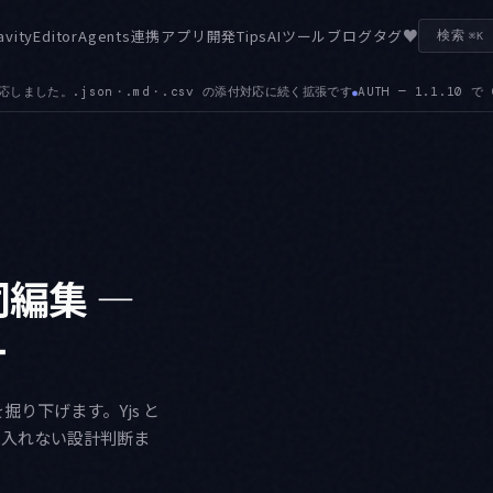
♥
avity
Editor
Agents
連携
アプリ開発
Tips
AIツール
ブログ
タグ
検索
⌘K
UTH — 1.1.10 で Gemini Enterprise Business のサインインと、Workfo
同編集 —
計
り下げます。Yjs と
路に入れない設計判断ま