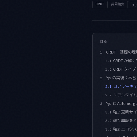
CRDT
共同編集
リ
目次
CRDT：基礎の理
1.
CRDT が解
1.1
CRDT タ
1.2
Yjs の実装：本番 
2.
コア アーキ
2.1
リアルタイム
2.2
Yjs と Autom
3.
軸1: 更新
3.1
軸2: 履歴
3.2
軸3: エコシ
3.3