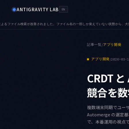
◉
ANTIGRAVITY LAB
EN
覚えていない状態から、大規模リポジトリでも目的のファイルへ辿り着けます
AUDIO —
●
記事一覧
/
アプリ開発
▣
アプリ開発
/
2026-03-
CRDT 
競合を数
複数端末同期でユーザ
Automerge の
で、本番運用の視点