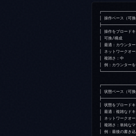
┌──────────────
│ 操作ベース（可換複製
├──────────────
│ 操作をブロードキャス
│ 可換/構成       
│ 最適：カウンター、セ
│ ネットワークオーバー
│ 複雑さ：中       
│ 例：カウンターを5
└──────────────
┌──────────────
│ 状態ベース（可換複製
├──────────────
│ 状態をブロードキャ
│ 最適：複雑なドキュメ
│ ネットワークオーバー
│ 複雑さ：単純なマージ
│ 例：最後の書き込