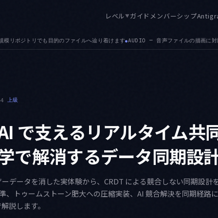
レベル
ガイド
メンバーシップ
Antigr
▼
 音声ファイルの描画に対応しました。.json・.md・.csv の添付対応に続く拡張です
A
●
14
上級
と AI で支えるリアルタイム共
学で解消するデータ同期設
ーデータを消した実体験から、CRDT による競合しない同期設計を掘
選定基準、トゥームストーン肥大への圧縮実装、AI 競合解決を同期経
で解説します。