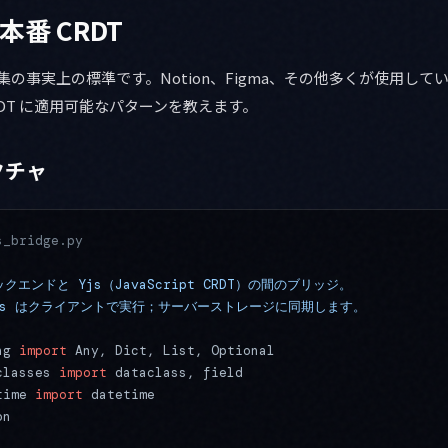
本番 CRDT
編集の事実上の標準です。Notion、Figma、その他多くが使用してい
RDT に適用可能なパターンを教えます。
クチャ
s_bridge.py
バックエンドと Yjs（JavaScript CRDT）の間のブリッジ。
js はクライアントで実行；サーバーストレージに同期します。
ng 
import
 Any, Dict, List, Optional
classes 
import
 dataclass, field
time 
import
 datetime
on