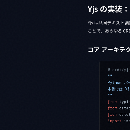
Yjs の実装：
Yjs は共同テキスト
ことで、あらゆる C
コア アーキテ
# crdt/yj
"""
Python 
本番では Y
"""
from
 typi
from
 data
from
 date
import
 js