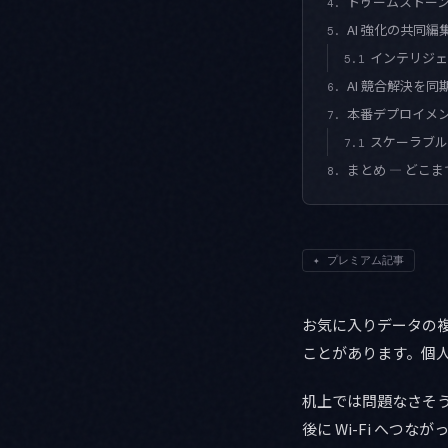
トゥームストーン
4.
AI 強化の共同編
5.
インテリジェ
5.1
AI 競合解決を同
6.
本番デプロイメ
7.
スケーラブル
7.1
まとめ — どこ
8.
✦
プレミアム記事
お気に入りデータの
ことがあります。個
机上では問題なさそ
後に Wi-Fi へ