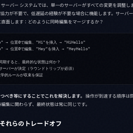
・サーバー システムでは、単一のサーバーがすべての変更を調整し
P協力が不要で、低遅延の経験が不要な場合に機能します。サーバ
に直面します：どのように同時編集をマージするか？
" → 位置0で編集、"Hi"を挿入 → "HiHello"

" → 位置0で編集、"Hey"を挿入 → "HeyHello"

同期すると、最終的な状態は何か？

サーバーが決定（ラウンドトリップが必須）

換かつべき等にすることでこれを解決します。
操作が到達する順序は
時編集に関わらず、最終状態は常に同じです。
プとそれらのトレードオフ