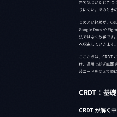
告で気づいたときに
りにくい。あのとき
この苦い経験が、CRDT（
Google Docs 
法ではなく数学です
へ収束していきます
ここからは、CRDT が
け、運用で必ず直面す
装コードを交えて順
CRDT：基
CRDT が解く