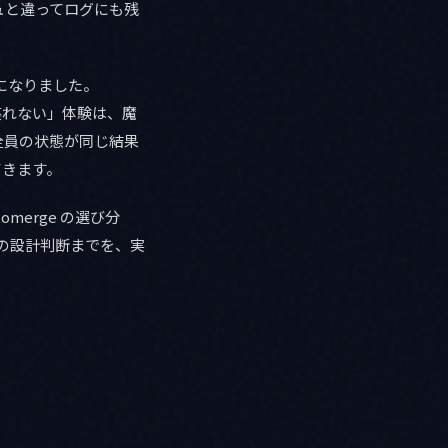
ュと違ってログにも残
っかけになりました。
ても壊れない」体験は、魔
全員の状態が同じ結果
てきます。
omerge の選び分
きの設計判断までを、実