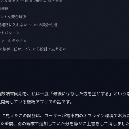
と文書肥大 — 運用で最初に当たる壁
集機能
ントな競合解決
期経路に入れない — 3つの設計判断
ントパターン
 アーキテクチャ
まで数学に任せ、どこから設計で支えるか
複数端末同期を、私は一度「最後に保存した方を正とする」という
人開発している壁紙アプリでの話です。
うに見えたこの設計は、ユーザーが電車内のオフライン環境でお気
つながった瞬間、別の端末で追加していた分を静かに上書きして消しまし