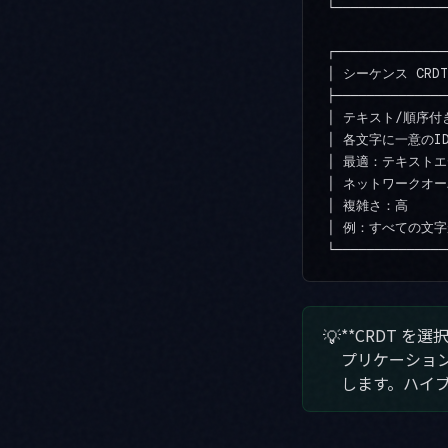
└──────────────
┌──────────────
│ シーケンス CRDT（
├──────────────
│ テキスト/順序付きシ
│ 各文字に一意のIDを割
│ 最適：テキストエディ
│ ネットワークオーバ
│ 複雑さ：高       
│ 例：すべての文字が(
💡
**CRDT を
プリケーション
します。ハイ