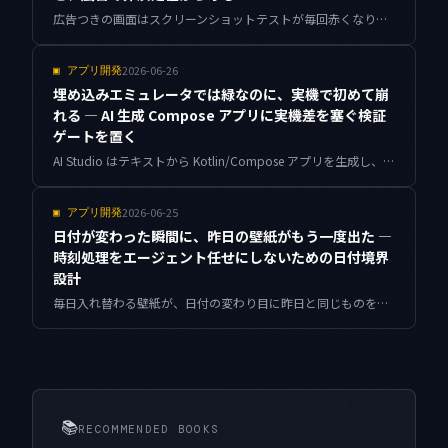
広告つきの画面はスクリーンショットテストが毎回赤くなり、やがて誰も差分を見なくなります。AdMob バナーの非決定性を封じ、レイアウトの崩れだけを検知に残す設計を、Compose の実装例と Antigravity での差分トリアージまで含めてまとめます。
2026-06-26
▣
アプリ開発
埋め込みエミュレータでは緑なのに、実機で初めて崩
れる — AI 生成 Compose アプリに実機差を塞ぐ検証
ゲートを置く
AI Studio はテキストから Kotlin/Compose アプリを生成し、埋め込みエミュレータで動かし、USB で実機へ送るところまで一画面でつなぎました。けれどエミュレータで通った画面が、手元の実機で初めて崩れることがあります。個人開発で複数アプリを抱える立場から、生成物に実機差を塞ぐ検証ゲートを据える設計をまとめました。
2026-06-25
▣
アプリ開発
日付が変わった瞬間に、昨日の壁紙がもう一度出た —
時刻処理をエージェント任せにしないための日付境界
設計
毎日入れ替わる壁紙が、日付の変わり目に昨日と同じものを出したり、海外移動中の利用者だけ二回切り替わったりしていた問題を、端末時計・タイムゾーン・夏時間の三つに分けて設計し直した記録です。エージェントが書いた素朴な時刻コードのどこが本番で崩れるか、安定した日付キーの作り方、巻き戻し時計への防御、注入可能な時計でのテストまでを個人開発の視点でまとめました。
📚
RECOMMENDED BOOKS