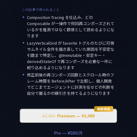
この記事で得られること
✦
Composition Tracing を仕込み、どの
Composable が一操作で何回再コンポーズされて
いるかを推測ではなく数値として読めるようにな
ります
✦
LazyVerticalGrid が favorite トグルのたびに可視
サムネイル全件を描き直していた原因を不安定な
引数まで特定し、@Immutable・安定キー・
derivedStateOf で再コンポーズを必要な一件に
絞り込めるようになります
✦
修正前後の再コンポーズ回数とスクロール時のフ
レーム時間を Before/After で比較し、個人開発
でどこまでエージェントに計測を任せどの判断を
自分で握るかの線引きを持てるようになります
感謝価格
¥2,480
Premium — ¥1,480
Pro — ¥580/月