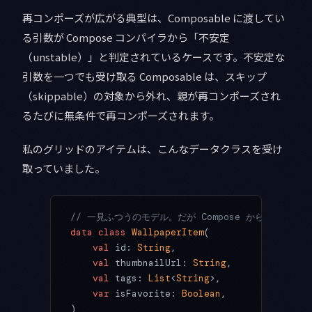
再コンポーズが広がる典型は、Composable に渡してい
る引数が Compose コンパイラから「不安定
（unstable）」と判定されているケースです。不安定な
引数を一つでも受け取る Composable は、スキップ
（skippable）の対象から外れ、親が再コンポーズされ
るたびに無条件で再コンポーズされます。
私のグリッドのアイテムは、こんなデータクラスを受け
取っていました。
// 一見ふつうのモデル。だが Compose からは unsta
data
 class
 WallpaperItem
(
    val
 id: 
String
,
    val
 thumbnailUrl: 
String
,
    val
 tags: 
List
<
String
>,        
// ← L
    var
 isFavorite: 
Boolean
,       
// ← va
)