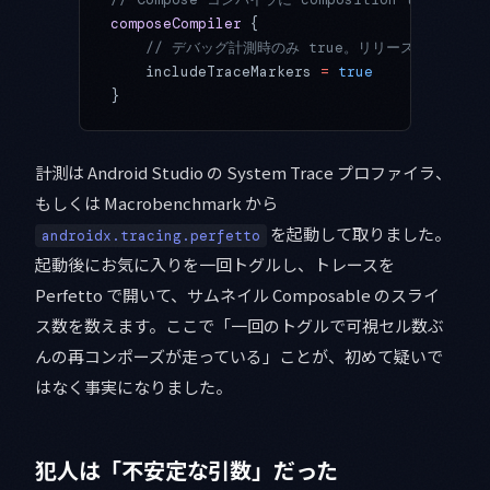
composeCompiler
 {
    // デバッグ計測時のみ true。リリースには含めな
    includeTraceMarkers 
=
 true
}
計測は Android Studio の System Trace プロファイラ、
もしくは Macrobenchmark から
を起動して取りました。
androidx.tracing.perfetto
起動後にお気に入りを一回トグルし、トレースを
Perfetto で開いて、サムネイル Composable のスライ
ス数を数えます。ここで「一回のトグルで可視セル数ぶ
んの再コンポーズが走っている」ことが、初めて疑いで
はなく事実になりました。
犯人は「不安定な引数」だった