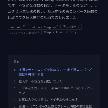
です。不安定な引数の特定、データモデルの安定化、ラ
ムダと派生状態の扱い、修正前後の再コンポーズ回数の
比較までを個人開発の視点でまとめました。
27
6
再コンポーズ
Android
Jetpack Compose
3
Composition Tracing
パフォーマンス最適化
目次
推測でチューニングを始めない — まず再コンポーズ
1.
回数を可視化する
犯人は「不安定な引数」だった
2.
モデルを安定にする — @Immutable と不変コレクシ
3.
ョン
お気に入りの状態は、アイテムの外に出す
4.
実測 — 再コンポーズ回数とフレーム時間の前後比較
5.