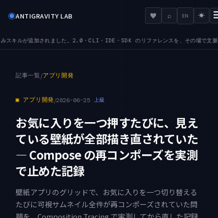
◉
♥
ANTIGRAVITY LAB
⌕
☀
EN
I・IDE・SDK のリファレンスを、その場で文脈込みで引けます
MCPURL — mcp_co
●
記事一覧
/
アプリ開発
▣
アプリ開発
/
2026-06-25
上級
お気に入りを一つ押すたびに、見え
ている壁紙が全部描き直されていた
— Compose の再コンポーズを実測
で止めた記録
壁紙アプリのグリッドで、お気に入りを一つ切り替える
たびに可視サムネイル全件が再コンポーズされていた問
題を、Composition Tracing で実測してから直した記録