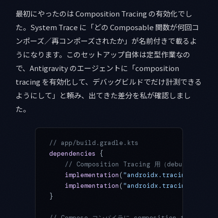
最初にやったのは Composition Tracing の有効化でし
た。System Trace に「どの Composable 関数が何回コ
ンポーズ／再コンポーズされたか」が名前付きで載るよ
うになります。このセットアップ自体は定型作業なの
で、Antigravity のエージェントに「composition
tracing を有効化して、デバッグビルドでだけ計測できる
ようにして」と頼み、出てきた差分を私が確認しまし
た。
// app/build.gradle.kts
dependencies
 {
    // Composition Tracing 用（debug のみで
    implementation
(
"androidx.tracing:tracin
    implementation
(
"androidx.tracing:tracin
}
// Compose コンパイラに composition traci