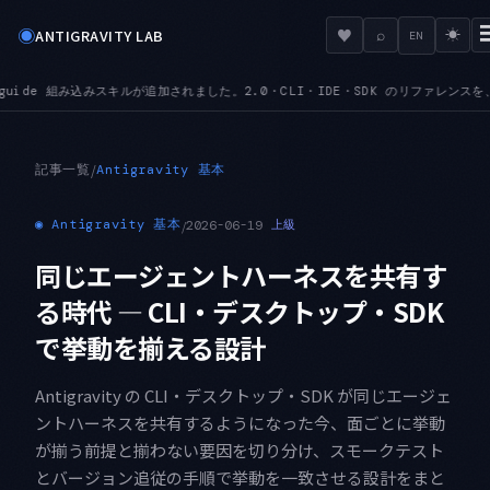
◉
♥
ANTIGRAVITY LAB
⌕
☀
EN
加されました。2.0・CLI・IDE・SDK のリファレンスを、その場で文脈込みで引けます
MC
●
記事一覧
/
Antigravity 基本
◉
Antigravity 基本
/
2026-06-19
上級
同じエージェントハーネスを共有す
る時代 — CLI・デスクトップ・SDK
で挙動を揃える設計
Antigravity の CLI・デスクトップ・SDK が同じエージェ
ントハーネスを共有するようになった今、面ごとに挙動
が揃う前提と揃わない要因を切り分け、スモークテスト
とバージョン追従の手順で挙動を一致させる設計をまと