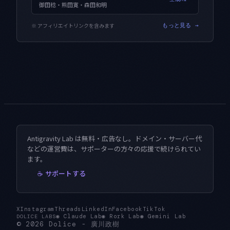
御田稔・熊田寛・森田和明
※ アフィリエイトリンクを含みます
もっと見る →
Antigravity Lab は無料・広告なし。ドメイン・サーバー代
などの運営費は、サポーターの方々の応援で続けられてい
ます。
☕ サポートする
X
Instagram
Threads
LinkedIn
Facebook
TikTok
◉
Claude Lab
◉
Rork Lab
◉
Gemini Lab
DOLICE LABS
© 2026
Dolice
-
廣川政樹