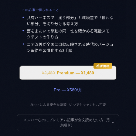
この記事で得られること
✦
共有ハーネスで「揃う部分」と環境差で「揃わな
い部分」を切り分ける考え方
✦
面をまたいで挙動の同一性を確かめる軽量スモー
クテストの作り方
✦
コア改善が全面に自動反映される時代のバージョ
ン追従を習慣化する3手順
感謝価格
¥2,480
Premium — ¥1,480
Pro — ¥580/月
Stripe による安全な決済 · いつでもキャンセル可能
メンバーなのにプレミアム記事が全文読めない方（引
▾
き継ぎ）