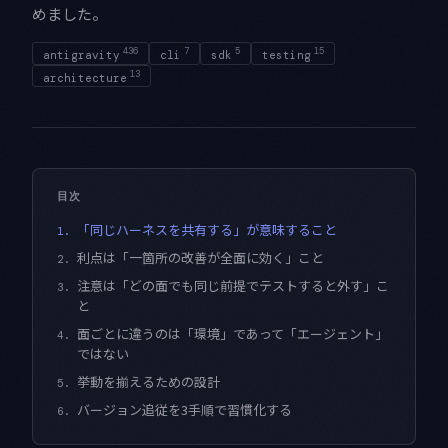
めました。
436
7
5
15
antigravity
cli
sdk
testing
13
architecture
目次
「同じハーネスを共有する」が意味すること
1.
利点は「一箇所の改善が全面に効く」こと
2.
注意は「どの面でも同じ前提でテストすると外す」こ
3.
と
面ごとに違うのは「環境」であって「エージェント」
4.
ではない
挙動を揃えるための設計
5.
バージョン追従を3手順で習慣化する
6.