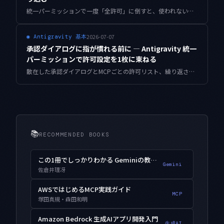
統一パーミッションで一度「全許可」に倒すと、使われない権限が静かに溜まります。付与した権限と行動ログを突き合わせ、未使用の許可を回収して最小権限へ絞り込む「付与→観測→回収」ループを、動くTypeScript実装と個人運用の実測値でまとめます。
2026-07-07
◉
Antigravity 基本
承認ダイアログに指が慣れる前に — Antigravity 統一
パーミッションで許可設定を1枚に束ねる
散在した承認ダイアログとMCPごとの許可リスト、繰り返される再認証。Antigravity 2.2.1 の統一パーミッションとOAuthキーリング保存を軸に、許可設定を1枚のポリシーへ集約し「承認疲れ」を設計から断つ運用を、動くコードと実測値でまとめます。
📚
RECOMMENDED BOOKS
この1冊でしっかりわかる Geminiの教科書
Gemini
佐倉井理冴
AWSではじめるMCP実践ガイド
MCP
塚田真規・森田和明
Amazon Bedrock 生成AIアプリ開発入門
生成AI