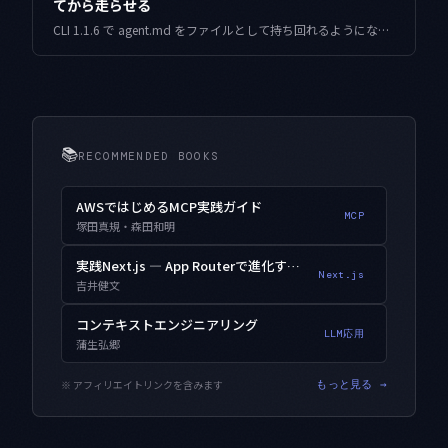
てから走らせる
CLI 1.1.6 で agent.md をファイルとして持ち回れるようになりました。同じ定義を8つのリポジトリへ置き、走らせる前に前提が揃っているかを解決する仕組みを実装し、素朴な確認器との差を実測しています。
📚
RECOMMENDED BOOKS
AWSではじめるMCP実践ガイド
MCP
塚田真規・森田和明
実践Next.js — App Routerで進化するWebアプリ開発
Next.js
吉井健文
コンテキストエンジニアリング
LLM応用
蒲生弘郷
※ アフィリエイトリンクを含みます
もっと見る →