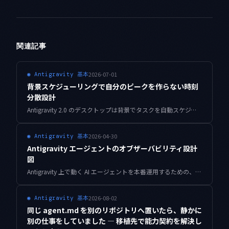
関連記事
2026-07-01
◉
Antigravity 基本
背景スケジューリングで自分のピークを作らない時刻
分散設計
Antigravity 2.0 のデスクトップは背景でタスクを自動スケジュールします。便利な反面、丸い時刻に寄せると自分でピークを作り、深夜のジョブがまとめてこけます。時刻を散らして重なりを禁じる設計を実例でまとめます。
2026-04-30
◉
Antigravity 基本
Antigravity エージェントのオブザーバビリティ設計
図
Antigravity 上で動く AI エージェントを本番運用するための、オブザーバビリティ設計の決定版ガイド。トレース・メトリクス・ログを統合した実用的なフレームワークを提示します。
2026-08-02
◉
Antigravity 基本
同じ agent.md を別のリポジトリへ置いたら、静かに
別の仕事をしていました — 移植先で能力契約を解決し