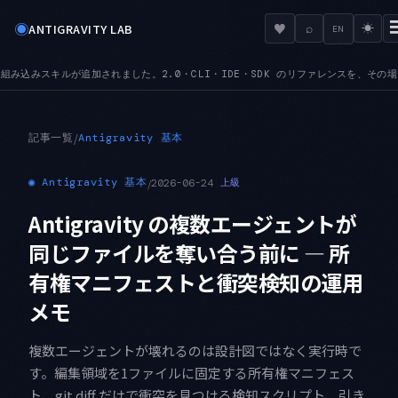
◉
♥
ANTIGRAVITY LAB
⌕
☀
EN
2.0・CLI・IDE・SDK のリファレンスを、その場で文脈込みで引けます
MCPURL — m
●
記事一覧
/
Antigravity 基本
◉
Antigravity 基本
/
2026-06-24
上級
Antigravity の複数エージェントが
同じファイルを奪い合う前に — 所
有権マニフェストと衝突検知の運用
メモ
複数エージェントが壊れるのは設計図ではなく実行時で
す。編集領域を1ファイルに固定する所有権マニフェス
ト、git diff だけで衝突を見つける検知スクリプト、引き