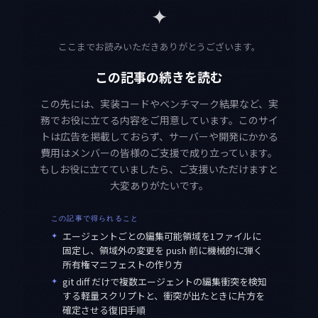
✦
ここまでお読みいただきありがとうございます。
この記事の続きを読む
この先には、実装コードやベンチマーク結果など、実
務でお役に立てる内容をご用意しています。このサイ
トは広告を掲載しておらず、サーバーや開発にかかる
費用はメンバーの皆様のご支援で成り立っています。
もしお役に立てていましたら、ご支援いただけますと
大変ありがたいです。
この記事で得られること
✦
エージェントごとの編集可能領域を1ファイルに
固定し、領域外の変更を push 前に機械的に弾く
所有権マニフェストの作り方
✦
git diff だけで複数エージェントの編集衝突を検知
する軽量スクリプトと、衝突が出たときに片方を
確定させる復旧手順