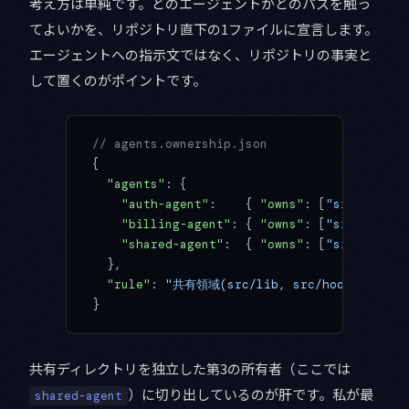
考え方は単純です。どのエージェントがどのパスを触っ
てよいかを、リポジトリ直下の1ファイルに宣言します。
エージェントへの指示文ではなく、リポジトリの事実と
して置くのがポイントです。
// agents.ownership.json
{
  "agents"
: {
    "auth-agent"
:    { 
"owns"
: [
"src/featur
    "billing-agent"
: { 
"owns"
: [
"src/featur
    "shared-agent"
:  { 
"owns"
: [
"src/lib/**
  },
  "rule"
: 
"共有領域(src/lib, src/hooks)は
}
共有ディレクトリを独立した第3の所有者（ここでは
）に切り出しているのが肝です。私が最
shared-agent