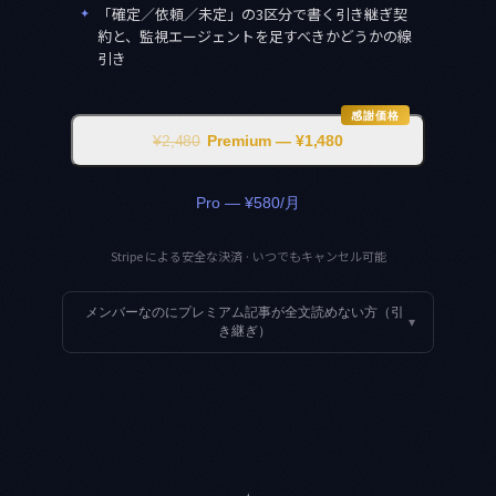
✦
「確定／依頼／未定」の3区分で書く引き継ぎ契
約と、監視エージェントを足すべきかどうかの線
引き
感謝価格
¥2,480
Premium — ¥1,480
Pro — ¥580/月
Stripe による安全な決済 · いつでもキャンセル可能
メンバーなのにプレミアム記事が全文読めない方（引
▾
き継ぎ）