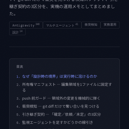
継ぎ契約の3区分を、実機の運用メモとしてまとめまし
た。
348
41
衝突検知
実務運用
Antigravity
マルチエージェント
14
設計
目次
なぜ「設計時の境界」は実行時に溶けるのか
1.
所有権マニフェスト — 編集領域を1ファイルに固定す
2.
る
push 前ガード — 領域外の変更を機械的に弾く
3.
衝突検知 — git diff だけで奪い合いを見つける
4.
引き継ぎ契約 — 「確定／依頼／未定」の3区分
5.
監視エージェントを足すかどうかの線引き
6.