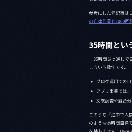
参考にした元記事は
の自律作業と1000回超
35時間と
「35時間ぶっ通し
こういう数字です。
ブログ運用での自
アプリ事業では、
文献調査や競合分
このうち「途中で人間
のような長時間自律
を持ちません。Qwe