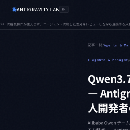
◉
ANTIGRAVITY LAB
EN
た差分をレビューしながら直接手を入れられます
TABS — プレビュータブが加わりま
●
記事一覧
/
Agents & Ma
◈
Agents & Manager
/
Qwen3
— Anti
人開発者
Alibaba Qwen
モを起点に、Antigr