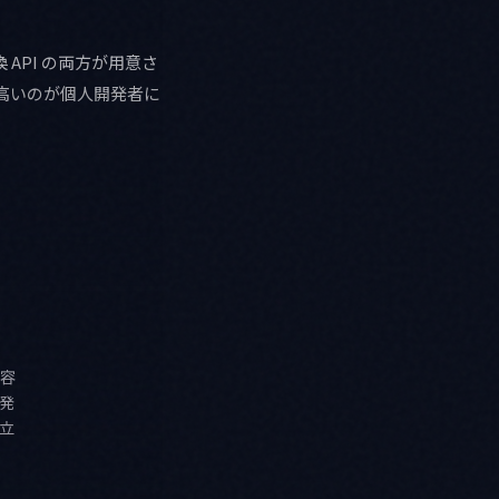
ic 互換 API の両方が用意さ
が高いのが個人開発者に
容
発
立