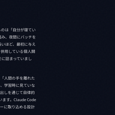
るのは「自分が寝てい
組み、夜間にバッチを
長いほど、最初に与え
を毎日併用している個人開
モに詰まっていまし
さにその「人間の手を離れた
el を、学習時に見ていな
ル呼び出しを通じて自律的
。Claude Code
フローに取り込める設計