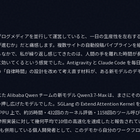
ブログメディアを並行して運営していると、一日の生産性を左右す
が進むか」だと痛感します。複数サイトの自動投稿パイプラインを
るなかで、私が繰り返し感じてきたのは、人間の手を離れた時間が
てくるという感覚でした。Antigravity と Claude Code 
の「自律時間」の設計を改めて考え直す材料が、ある新モデルのデ
報じた Alibaba Qwen チームの新モデル Qwen3.7-Max は、ま
げたモデルでした。SGLang の Extend Attention Kern
M890 PPU 上で、約35時間・432回のカーネル評価・1158回のツー
n 参照実装に対して幾何平均で10倍の高速化を達成したと報告されています
avity も併用している個人開発者として、このデモから自分のワーク
。