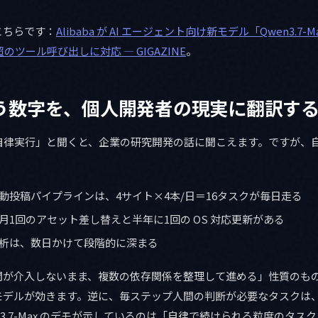
こちらです：
Alibaba が AI エージェント向け新モデル「Qwen3.7
のツール呼び出しに対応 — GIGAZINE
。
いう数字を、個人開発者の現実に翻訳す
で自律実行」と聞くと、企業の研究開発の話に聞こえます。ですが、
動投稿パイプラインは、4サイト×4本/日＝16タスクが毎日走る
月1回のアセット差し替えと半年に1回の OS 対応更新がある
析は、数日かけて段階的に深まる
が介入しないまま、複数の依存関係を整理して進める」性質のものに、Q
モデルが効きます。逆に、毎ステップ人間の判断が必要なタスクは、
n3.7-Max のデモが示しているのは「自律で続けられる粒度のタス