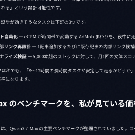
られる」という設計可能性です。
の設計が効きそうなタスクは下記の3つです。
スト自動化
— eCPM が時間帯で変動する AdMob まわりを、夜中
部リンク再設計
— 1記事追加するたびに既存記事の内部リンク候
ナライズ検証
— 5,000本超のストックに対して、月1回の文体スコ
クは稀でも、「8〜12時間の長時間タスクが安定して走るかどうか
基準になります。
7-Max のベンチマークを、私が見ている
事には、Qwen3.7-Max の主要ベンチマークが整理されていました。コ