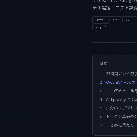
デル選定・コスト試
qwen3-7-max
auton
14
mcp
目次
35時間という数
1.
Qwen3.7-M
2.
1158回のツー
3.
Antigravity 
4.
自分のリポジトリで
5.
トークン単価のシ
6.
まとめに代えて 
7.