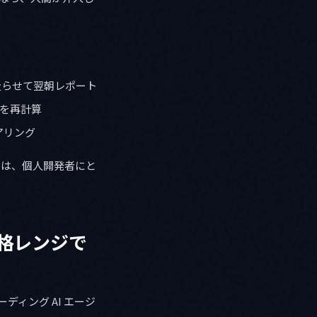
に走らせて翌朝レポート
補を再計算
アリング
」は、個人開発者にと
価格レンジで
ーディング AI エージ