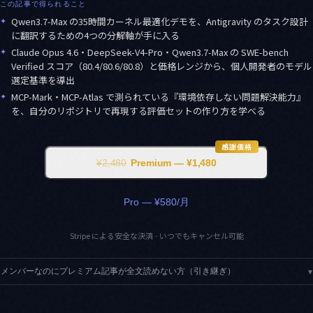
この記事で得られること
✦
Qwen3.7-Max の35時間カーネル最適化デモを、Antigravity のタスク設計
に翻訳するための4つの分解軸が手に入る
✦
Claude Opus 4.6・DeepSeek-V4-Pro・Qwen3.7-Max の SWE-bench
Verified スコア（80.4/80.6/80.8）と価格レンジから、個人開発者のモデル
選定基準を導出
✦
MCP-Mark・MCP-Atlas で測られている『環境依存しない問題解決能力』
を、自分のリポジトリで再現する評価セットの作り方を学べる
感謝価格
¥2,480
Premium — ¥1,480
Pro — ¥580/月
Stripe による安全な決済 · いつでもキャンセル可能
メンバーなのにプレミアム記事が全文読めない方（引き継ぎ）
▾