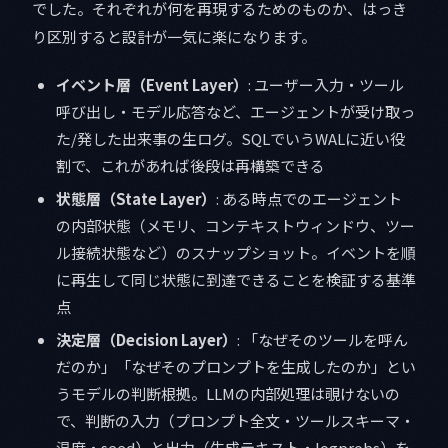
でした。それぞれが何を再現するためのものか、はっき
り区別すると設計が一気に楽になります。
イベント層（Event Layer）
: ユーザー入力・ツール
呼び出し・モデル応答など、エージェントが受け取っ
た/発した出来事の生ログ。SQLでいうWALに近い役
割で、これがあれば後段は再構築できる
状態層（State Layer）
: ある時点でのエージェント
の内部状態（メモリ、コンテキストウィンドウ、ツー
ル接続状態など）のスナップショット。イベントを順
に再生して同じ状態に到達できることを検証する基準
点
決定層（Decision Layer）
: 「なぜそのツールを呼ん
だのか」「なぜそのプロンプトを生成したのか」とい
うモデルの判断根拠。LLMの内部処理は覗けないの
で、判断の入力（プロンプト全文・ツールスキーマ・
温度・seed）と出力（生成テキスト・logprobs）を