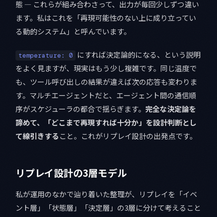
態 — これらが組み合わさって、出力が毎回少しずつ違い
ます。私はこれを「再現可能性のない上に成り立ってい
る動的システム」と呼んでいます。
にすれば決定論的になる、という説明
temperature: 0
をよく見ますが、現実はもう少し複雑です。同じ温度で
も、ツール呼び出しの結果が違えば次の応答も変わりま
す。マルチエージェントだと、エージェント間の通信順
序がスケジューラの都合で揺らぎます。
完全な決定論を
諦めて、「どこまで再現すれば十分か」を設計判断とし
て線引きする
こと。これがリプレイ設計の出発点です。
リプレイ設計の3層モデル
私が運用のなかで辿り着いた整理が、リプレイを「イベ
ント層」「状態層」「決定層」の3層に分けて考えること