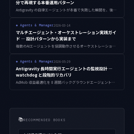
分で再現する本番運用パターン
Antigravity の自律エージェントが本番で失敗した瞬間を、後からオフラインで決定的に再生する Record & Replay の設計と実装。Dolice Labs 4 サイトを並行運用してきた経験から、ストレージ設計・PII マスク・ハーネスのコードまで具体的に解説します。
2026-03-14
◈
Agents & Manager
マルチエージェント・オーケストレーション実践ガイ
ド — 設計パターンから実装まで
複数のAIエージェントを協調動作させるオーケストレーション手法を解説。ルーティング、パイプライン、競合解決の設計パターンと実装コードを紹介します。
2026-05-29
◈
Agents & Manager
Antigravity 長時間実行エージェントの監視設計 —
watchdog と段階的リカバリ
AdMob 収益最適化を 8 週間バックグラウンドエージェントに任せて見えた、長時間タスクが静かに停止する 3 つの故障モード。watchdog タイマーと段階的リカバリの実装メモを残します。
📚
RECOMMENDED BOOKS