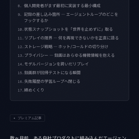
個人開発者がまず最初に実装する最小構成
8.
記録の差し込み箇所 — エージェントループのどこを
9.
フックするか
状態スナップショットを「世界を止めずに」取る
10.
リプレイの限界 — 何を再現できないかを正直に語る
11.
ストレージ戦略 — ホット/コールドの切り分け
12.
プライバシー — 録画はあらゆる機微情報を抱える
13.
モデルバージョンを跨いだリプレイ
14.
録画群が回帰テストになる瞬間
15.
失敗履歴の学習ループへ閉じる
16.
締めくくり
17.
✦
プレミアム記事
数ヶ月前、ある自社プロダクトに組み込んだエージェン