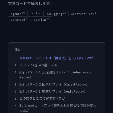
実装コードで解説します。
90
replay
12
17
agents
debugging
observability
19
15
advanced
premium
目次
なぜAIエージェントは「再現性」を失いやすいのか
1.
リプレイ設計の3層モデル
2.
設計パターン1: 決定論的リプレイ（Deterministic
3.
Replay）
設計パターン2: 因果リプレイ（Causal Replay）
4.
設計パターン3: 監査リプレイ（Audit Replay）
5.
どの層をどこまで実装すべきか
6.
Before/After: リプレイ層を入れる前と後で何が変わ
7.
ったか