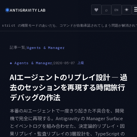
◉
♥
ANTIGRAVITY LAB
⌕
☀
EN
だも、コマンドが自動承認されてしまう問題が解消されています
ADMIN — 認証前の取得が管
●
記事一覧
/
Agents & Manager
◈
Agents & Manager
/
2026-05-07
上級
AIエージェントのリプレイ設計 — 過
去のセッションを再現する時間旅行
デバッグの作法
本番のAIエージェントで一度きり起きた不具合を、開発
機で完全に再現する。Antigravity の Manager Surface
とイベントログを組み合わせた、決定論的リプレイ・因
果リプレイ・監査リプレイの3層設計を、TypeScript の