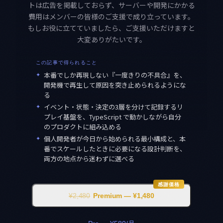
トは広告を掲載しておらず、サーバーや開発にかかる
費用はメンバーの皆様のご支援で成り立っています。
もしお役に立てていましたら、ご支援いただけますと
大変ありがたいです。
この記事で得られること
✦
本番でしか再現しない『一度きりの不具合』を、
開発機で再生して原因を突き止められるようにな
る
✦
イベント・状態・決定の3層を分けて記録するリ
プレイ基盤を、TypeScript で動かしながら自分
のプロダクトに組み込める
✦
個人開発者が今日から始められる最小構成と、本
番でスケールしたときに必要になる設計判断を、
両方の地点から迷わずに選べる
感謝価格
¥2,480
Premium — ¥1,480