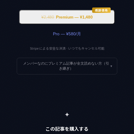
感謝価格
¥2,480
Premium — ¥1,480
Pro — ¥580/月
Stripe による安全な決済 · いつでもキャンセル可能
メンバーなのにプレミアム記事が全文読めない方（引
▾
き継ぎ）
✦
この記事を購入する