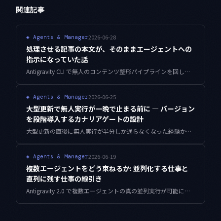
関連記事
2026-06-28
◈
Agents & Manager
処理させる記事の本文が、そのままエージェントへの
指示になっていた話
Antigravity CLI で無人のコンテンツ整形パイプラインを回していると、処理対象ファイルの本文に紛れた指示文がエージェントの動作を乗っ取ります。指示チャネルとデータチャネルを構造的に分離し、出力スコープの受け入れゲートで逸脱を弾く設計をまとめました。
2026-06-25
◈
Agents & Manager
大型更新で無人実行が一晩で止まる前に — バージョン
を段階導入するカナリアゲートの設計
大型更新の直後に無人実行が半分しか通らなくなった経験から、動作中の構成を凍結し、隔離プロファイルのカナリア検証で合否を判定してから本採用する段階導入ゲートの設計を、bashとPythonの実装とともにまとめます。
2026-06-19
◈
Agents & Manager
複数エージェントをどう束ねるか: 並列化する仕事と
直列に残す仕事の線引き
Antigravity 2.0 で複数エージェントの真の並列実行が可能になりました。ただ全部を並列にすれば速くなるわけではありません。どの作業を並列に分け、どこを直列のまま残すか。依存関係と競合の観点から、破綻しないオーケストレーション設計を考えます。