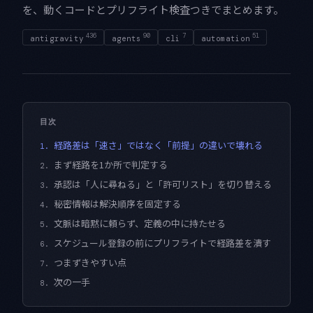
を、動くコードとプリフライト検査つきでまとめます。
436
90
7
51
antigravity
agents
cli
automation
目次
経路差は「速さ」ではなく「前提」の違いで壊れる
1.
まず経路を1か所で判定する
2.
承認は「人に尋ねる」と「許可リスト」を切り替える
3.
秘密情報は解決順序を固定する
4.
文脈は暗黙に頼らず、定義の中に持たせる
5.
スケジュール登録の前にプリフライトで経路差を潰す
6.
つまずきやすい点
7.
次の一手
8.