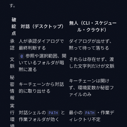
す。
破
無人（CLI・スケジュー
綻
対話（デスクトップ）
ル・クラウド）
点
承
人が承認ダイアログで
ダイアログが出せず、
認
最終判断する
黙って待って落ちる
参照や選択範囲、開
@
文
それらは存在せず、渡
いているフォルダが暗
脈
した文字列だけが文脈
黙に渡る
秘
キーチェーンは開け
密
キーチェーンから対話
ず、環境変数か秘密フ
情
的に取り出せる
ァイルのみ
報
実
行
対話シェルの
と
最小の
・作業デ
PATH
PATH
環
作業フォルダが効く
ィレクトリ不定
境