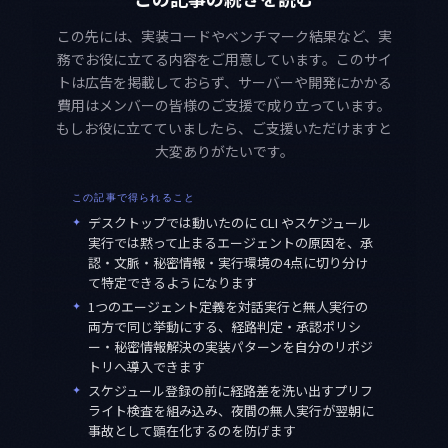
この先には、実装コードやベンチマーク結果など、実
務でお役に立てる内容をご用意しています。このサイ
トは広告を掲載しておらず、サーバーや開発にかかる
費用はメンバーの皆様のご支援で成り立っています。
もしお役に立てていましたら、ご支援いただけますと
大変ありがたいです。
この記事で得られること
✦
デスクトップでは動いたのに CLI やスケジュール
実行では黙って止まるエージェントの原因を、承
認・文脈・秘密情報・実行環境の4点に切り分け
て特定できるようになります
✦
1つのエージェント定義を対話実行と無人実行の
両方で同じ挙動にする、経路判定・承認ポリシ
ー・秘密情報解決の実装パターンを自分のリポジ
トリへ導入できます
✦
スケジュール登録の前に経路差を洗い出すプリフ
ライト検査を組み込み、夜間の無人実行が翌朝に
事故として顕在化するのを防げます