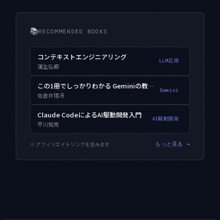
📚
RECOMMENDED BOOKS
コンテキストエンジニアリング
LLM応用
蒲生弘郷
この1冊でしっかりわかる Geminiの教科書
Gemini
佐倉井理冴
Claude CodeによるAI駆動開発入門
AI駆動開発
平川知秀
※ アフィリエイトリンクを含みます
もっと見る →