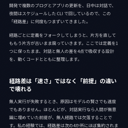
開発で複数のブログとアプリの更新を、日中は対話で、
夜間はスケジュールした CLI で回しているので、この
「経路差」に何度もつまずいてきました。
経路ごとに定義をフォークしてしまうと、片方を直して
ももう片方が古いまま腐っていきます。ここでは定義を1
つに保ったまま、対話と無人の差を4点で吸収する設計
を、動くコードとともに整理します。
経路差は「速さ」ではなく「前提」の違い
で壊れる
無人実行が失敗するとき、原因はモデルの賢さでも速度
でもありません。ほとんどが、対話実行なら人間が無意
識に埋めていた前提が、無人経路では欠落することで
す。私の経験では、経路差は次の4か所にほぼ集約されま