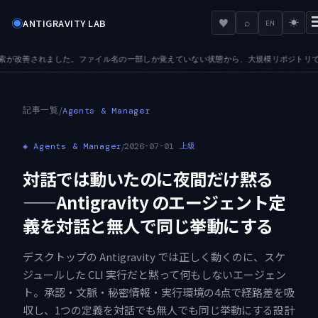
◉
♥
ANTIGRAVITY LAB
⌕
☀
EN
部しか覚えていない状態から、大規模リポジトリでも目的のファイルへ辿り着けます
AUD
●
記事一覧
/
Agents & Manager
◈
Agents & Manager
/
2026-07-01
上級
対話では動いたのに夜間だけ黙る
——Antigravity のエージェント定
義を対話と無人で同じ挙動にする
デスクトップの Antigravity では正しく動くのに、スケ
ジュールした CLI 実行だと黙って何もしないエージェン
ト。承認・文脈・秘密情報・実行環境の4点で経路差を吸
収し、1つの定義を対話でも無人でも同じ挙動にする設計