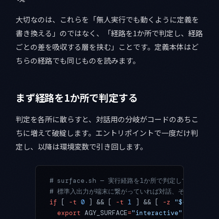
大切なのは、これらを「無人実行でも動くように定義を
書き換える」のではなく、「経路を1か所で判定し、経路
ごとの差を吸収する層を挟む」ことです。定義本体はど
ちらの経路でも同じものを読みます。
まず経路を1か所で判定する
判定を各所に散らすと、対話用の分岐がコードのあちこ
ちに増えて破綻します。エントリポイントで一度だけ判
定し、以降は環境変数で引き回します。
# surface.sh — 実行経路を1か所で判定して引き回す
# 標準入出力が端末に繋がっていれば対話、そうでなけれ
if
 [ 
-t
 0
 ] && [ 
-t
 1
 ] && [ 
-z
 "${
AGY_SCHE
  export
 AGY_SURFACE
=
"interactive"