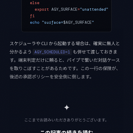
else
  export
 AGY_SURFACE
=
"unattended"
fi
echo
 "surface=
$AGY_SURFACE
"
スケジューラや CLI から起動する場合は、確実に無人と
分かるよう
も併せて渡しておきま
AGY_SCHEDULED=1
す。端末判定だけに頼ると、パイプで繋いだ対話ケース
を取りこぼすことがあるためです。この一行の保険が、
後述の承認ポリシーを安全側に倒します。
✦
ここまでお読みいただきありがとうございます。
この記事の続きを読む