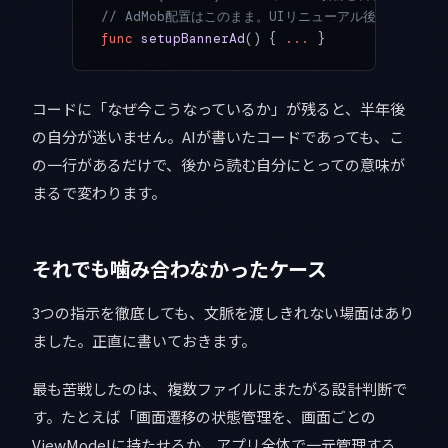
// AdMob配置はこのまま。UIリニューアル後に見直す
func
 setupBannerAd
() { 
...
 }
コードに「なぜ今こうなっているか」が残ると、半年後
の自分が迷いません。AIが書いたコードであっても、こ
の一行があるだけで、後から読む自分にとっての意味が
まるで変わります。
それでも噛み合わなかったケース
3つの指示を徹底しても、文脈を渡しきれない場面はあり
ました。正直に書いておきます。
最も苦戦したのは、複数ファイルにまたがる設計判断で
す。たとえば「画面遷移の状態管理を、画面ごとの
ViewModelに持たせるか、アプリ全体で一元管理する