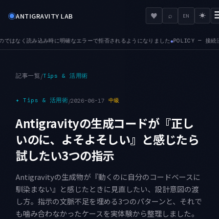
◉
♥
ANTIGRAVITY LAB
⌕
☀
EN
れるようになりました
POLICY — 接続済みツールサーバに対する管理者ポリシーが、
●
記事一覧
/
Tips & 活用術
✦
Tips & 活用術
/
2026-06-17
中級
Antigravityの生成コードが『正し
いのに、よそよそしい』と感じたら
試したい3つの指示
Antigravityの生成物が『動くのに自分のコードベースに
馴染まない』と感じたときに見直したい、設計意図の渡
し方。指示の文脈不足を埋める3つのパターンと、それで
も噛み合わなかったケースを実体験から整理しました。