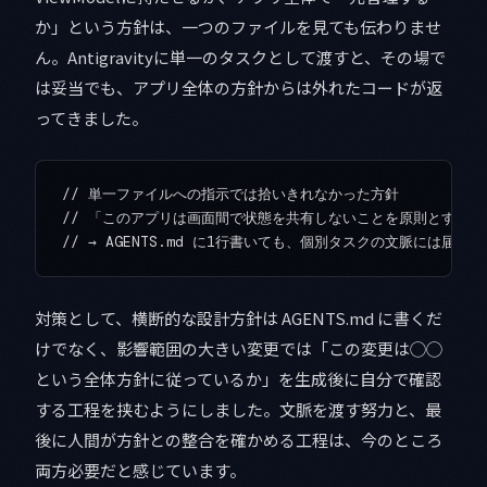
か」という方針は、一つのファイルを見ても伝わりませ
ん。Antigravityに単一のタスクとして渡すと、その場で
は妥当でも、アプリ全体の方針からは外れたコードが返
ってきました。
// 単一ファイルへの指示では拾いきれなかった方針

// 「このアプリは画面間で状態を共有しないことを原則とする」

対策として、横断的な設計方針は AGENTS.md に書くだ
けでなく、影響範囲の大きい変更では「この変更は◯◯
という全体方針に従っているか」を生成後に自分で確認
する工程を挟むようにしました。文脈を渡す努力と、最
後に人間が方針との整合を確かめる工程は、今のところ
両方必要だと感じています。