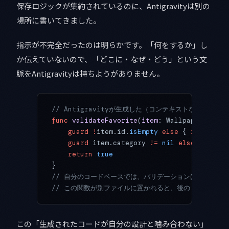
保存ロジックが集約されているのに、Antigravityは別の
場所に書いてきました。
指示が不完全だったのは明らかです。「何をするか」し
か伝えていないので、「どこに・なぜ・どう」という文
脈をAntigravityは持ちようがありません。
// Antigravityが生成した（コンテキストなし指示）
func
 validateFavorite
(
item
: WallpaperItem) 
    guard
 !
item.id.
isEmpty
 else
 { 
return
 fa
    guard
 item.category 
!=
 nil
 else
 { 
retur
    return
 true
}
// 自分のコードベースでは、バリデーションはUserPref
// この関数が別ファイルに置かれると、後のリファクタ
この「生成されたコードが自分の設計と噛み合わない」