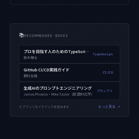
📚
RECOMMENDED BOOKS
プロを目指す人のためのTypeScript入門
TypeScript
鈴木僚太
GitHub CI/CD実践ガイド
CI/CD
野村友規
生成AIのプロンプトエンジニアリング
プロンプト
James Phoenix・Mike Taylor（訳:田村広平）
※ アフィリエイトリンクを含みます
もっと見る →