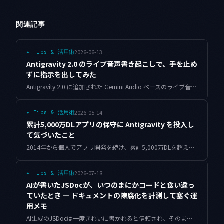
関連記事
2026-06-13
✦
Tips & 活用術
Antigravity 2.0 のライブ音声書き起こしで、手を止め
ずに指示を出してみた
Antigravity 2.0 に追加された Gemini Audio ベースのライブ音声書き起こしを、実際のコーディングで一週間使ってみました。外部ディクテーションツールとの違い、技術用語と日本語混じりの精度、向いている使い方を率直に整理します。
2026-05-14
✦
Tips & 活用術
累計5,000万DLアプリの保守に Antigravity を投入し
て気づいたこと
2014年から個人でアプリ開発を続け、累計5,000万DLを超えたアプリ群の保守に Antigravity を使い始めて見えてきた、AIエージェントの限界と想定外の可能性を正直に書いています。
2026-07-18
✦
Tips & 活用術
AIが書いたJSDocが、いつのまにかコードと食い違っ
ていたとき — ドキュメントの陳腐化を計測して塞ぐ運
用メモ
AI生成のJSDocは一度きれいに書かれると信頼され、そのまま放置されて静かにコードと食い違っていきます。関数シグネチャのハッシュで陳腐化を計測し、ドリフトした箇所だけを名指しして塞ぐ運用メモです。