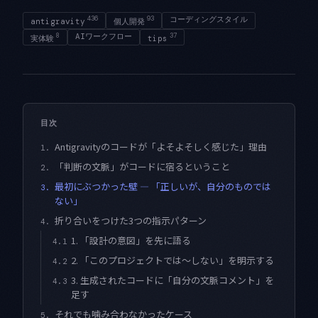
436
93
コーディングスタイル
antigravity
個人開発
8
AIワークフロー
37
実体験
tips
目次
Antigravityのコードが「よそよそしく感じた」理由
1.
「判断の文脈」がコードに宿るということ
2.
最初にぶつかった壁 — 「正しいが、自分のものでは
3.
ない」
折り合いをつけた3つの指示パターン
4.
1. 「設計の意図」を先に語る
4.1
2. 「このプロジェクトでは〜しない」を明示する
4.2
3. 生成されたコードに「自分の文脈コメント」を
4.3
足す
それでも噛み合わなかったケース
5.