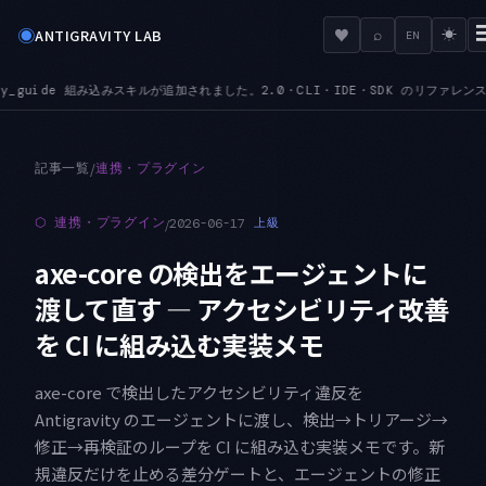
◉
♥
ANTIGRAVITY LAB
⌕
☀
EN
されました。2.0・CLI・IDE・SDK のリファレンスを、その場で文脈込みで引けます
MCP
●
記事一覧
/
連携・プラグイン
⬡
連携・プラグイン
/
2026-06-17
上級
axe-core の検出をエージェントに
渡して直す — アクセシビリティ改善
を CI に組み込む実装メモ
axe-core で検出したアクセシビリティ違反を
Antigravity のエージェントに渡し、検出→トリアージ→
修正→再検証のループを CI に組み込む実装メモです。新
規違反だけを止める差分ゲートと、エージェントの修正