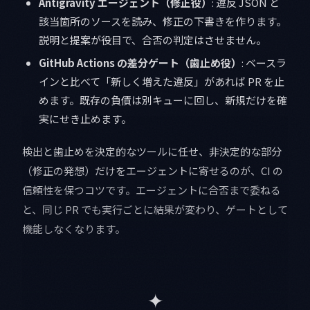
Antigravity エージェント（修正役）
: 違反 JSON と
該当箇所のソースを読み、修正の下書きを作ります。
説明と提案が役目で、合否の判定はさせません。
GitHub Actions の差分ゲート（歯止め役）
: ベースラ
インと比べて「新しく増えた違反」があれば PR を止
めます。既存の負債は別キューに回し、新規だけを確
実にせき止めます。
検出と歯止めを決定的なツールに任せ、非決定的な部分
（修正の発想）だけをエージェントに寄せるのが、CI の
信頼性を保つコツです。エージェントに合否まで委ねる
と、同じ PR でも実行ごとに結果が変わり、ゲートとして
機能しなくなります。
✦