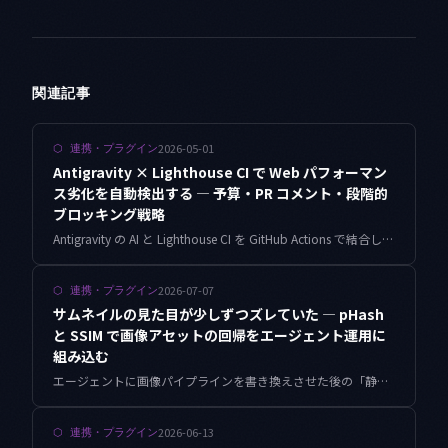
関連記事
2026-05-01
⬡
連携・プラグイン
Antigravity × Lighthouse CI で Web パフォーマン
ス劣化を自動検出する — 予算・PR コメント・段階的
ブロッキング戦略
Antigravity の AI と Lighthouse CI を GitHub Actions で結合し、パフォーマンス劣化を本番に出る前にせき止める実装ガイドです。予算設計から PR コメント、段階的ブロッキングまで本番運用で使える形でまとめました。
2026-07-07
⬡
連携・プラグイン
サムネイルの見た目が少しずつズレていた — pHash
と SSIM で画像アセットの回帰をエージェント運用に
組み込む
エージェントに画像パイプラインを書き換えさせた後の「静かな見た目のズレ」を、pHash と SSIM という二つの数値で検知して CI で止める実装をまとめました。壁紙サムネイルや OGP 画像を対象に、しきい値の決め方からゲートスクリプト、Antigravity への組み込みまで扱います。
2026-06-13
⬡
連携・プラグイン