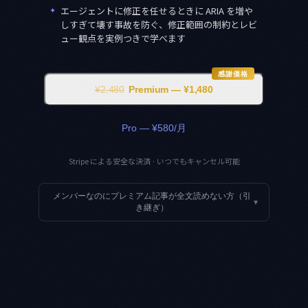
✦
エージェントに修正を任せるときに ARIA を増や
しすぎて壊す事故を防ぐ、修正範囲の制約とレビ
ュー観点を実例つきで学べます
感謝価格
¥2,480
Premium — ¥1,480
Pro — ¥580/月
Stripe による安全な決済 · いつでもキャンセル可能
メンバーなのにプレミアム記事が全文読めない方（引
▾
き継ぎ）