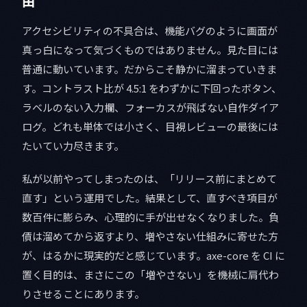
由
アクセシビリティの不具合は、機能バグのように画面が
真っ白になって気づくものではありません。見た目には
普通に動いています。だからこそ静かに溜まっていきま
す。コントラスト比が 4.5:1 をわずかに下回ったボタン、
ラベルのない入力欄、フォーカスが飛ばない自作ダイア
ログ。どれも単体では小さく、目視レビューの最後には
たいてい力尽きます。
私が以前やってしまったのは、「リリース前にまとめて
直す」という運用でした。結果として、直すべき項目が
数百件に膨らみ、心理的に手が出せなくなりました。負
債は溜めてから返すより、増やさない仕組みに寄せた方
が、はるかに現実的だと感じています。axe-core を CI に
置く目的は、まさにこの「増やさない」を機械に肩代わ
りさせることにあります。