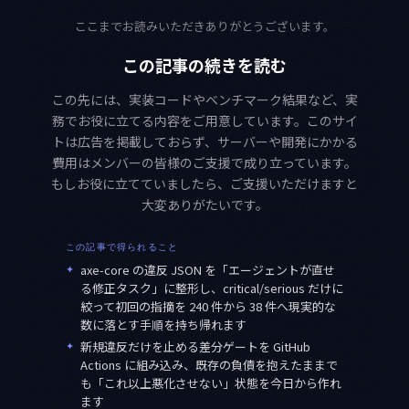
ここまでお読みいただきありがとうございます。
この記事の続きを読む
この先には、実装コードやベンチマーク結果など、実
務でお役に立てる内容をご用意しています。このサイ
トは広告を掲載しておらず、サーバーや開発にかかる
費用はメンバーの皆様のご支援で成り立っています。
もしお役に立てていましたら、ご支援いただけますと
大変ありがたいです。
この記事で得られること
✦
axe-core の違反 JSON を「エージェントが直せ
る修正タスク」に整形し、critical/serious だけに
絞って初回の指摘を 240 件から 38 件へ現実的な
数に落とす手順を持ち帰れます
✦
新規違反だけを止める差分ゲートを GitHub
Actions に組み込み、既存の負債を抱えたままで
も「これ以上悪化させない」状態を今日から作れ
ます