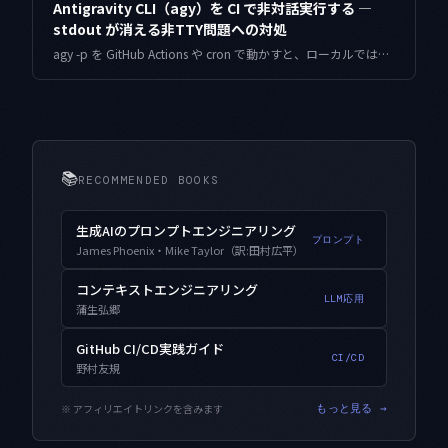
Antigravity CLI（agy）を CI で非対話実行する —
stdout が消える非TTY問題への対処
agy -p を GitHub Actions や cron で動かすと、ローカルでは見えていた出力が空になり、終了コードだけ 0 が返ることがあります。非TTY検出のしくみと、擬似TTY・テキスト出力の堅牢なパース・APIキー認証で確実に結果を受け取る設計をまとめます。
📚
RECOMMENDED BOOKS
生成AIのプロンプトエンジニアリング
プロンプト
James Phoenix・Mike Taylor（訳:田村広平）
コンテキストエンジニアリング
LLM応用
蒲生弘郷
GitHub CI/CD実践ガイド
CI/CD
野村友規
※ アフィリエイトリンクを含みます
もっと見る →