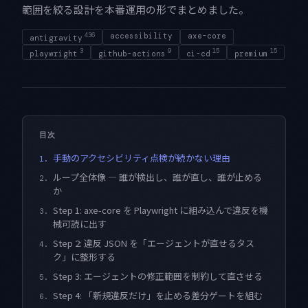
範囲を絞る設計を本番運用の形でまとめました。
436
accessibility
axe-core
antigravity
3
9
15
15
playwright
github-actions
ci-cd
premium
目次
手動のアクセシビリティ点検が続かない理由
1.
ループ全体像 — 誰が検出し、誰が直し、誰が止める
2.
か
Step 1: axe-core を Playwright に組み込んで違反を機
3.
械可読に出す
Step 2: 違反 JSON を「エージェントが直せるタス
4.
ク」に整形する
Step 3: エージェントの修正範囲を制約して直させる
5.
Step 4: 「新規違反だけ」を止める差分ゲートを組む
6.