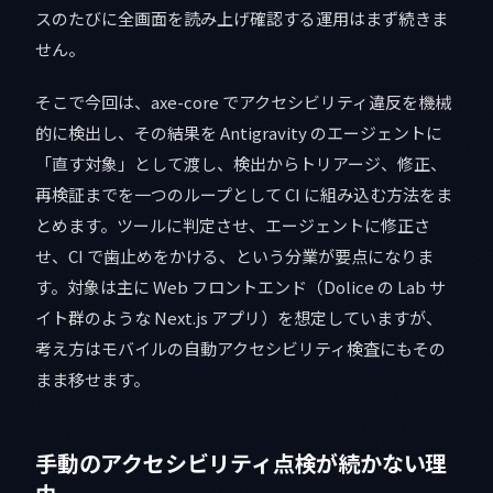
スのたびに全画面を読み上げ確認する運用はまず続きま
せん。
そこで今回は、axe-core でアクセシビリティ違反を機械
的に検出し、その結果を Antigravity のエージェントに
「直す対象」として渡し、検出からトリアージ、修正、
再検証までを一つのループとして CI に組み込む方法をま
とめます。ツールに判定させ、エージェントに修正さ
せ、CI で歯止めをかける、という分業が要点になりま
す。対象は主に Web フロントエンド（Dolice の Lab サ
イト群のような Next.js アプリ）を想定していますが、
考え方はモバイルの自動アクセシビリティ検査にもその
まま移せます。
手動のアクセシビリティ点検が続かない理