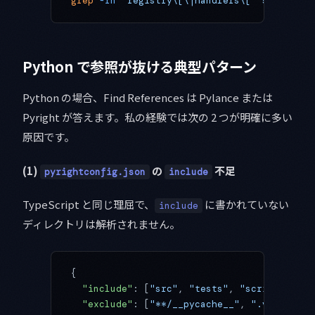
grep
 -rn
 "registry\[\|handlers\["
 src
 |
 hea
Python で参照が抜ける典型パターン
Python の場合、Find References は Pylance または
Pyright が答えます。私の経験では次の 2 つが明確に多い
原因です。
(1)
の
不足
pyrightconfig.json
include
TypeScript と同じ理屈で、
に書かれていない
include
ディレクトリは解析されません。
{
  "include"
: [
"src"
, 
"tests"
, 
"scripts"
],
  "exclude"
: [
"**/__pycache__"
, 
".venv"
, 
"b