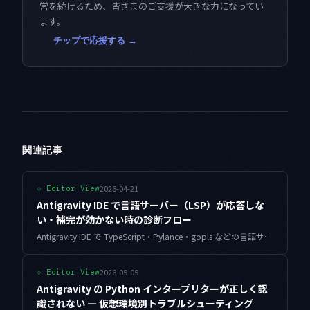
営を続けるため、皆さまのご支援が大きな力になってい
ます。
チップで応援する →
関連記事
2026-04-21
⟐
Editor View
Antigravity IDE で言語サーバー（LSP）が応答しな
い・補完が効かない時の診断フロー
Antigravity IDE で TypeScript・Pylance・gopls などの言語サーバーが急に応答しなくなった時の診断手順を、原因別に整理しました。拡張機能の競合・設定ファイルの破損・メモリ不足まで実例つきで解説します。
2026-05-05
⟐
Editor View
Antigravity の Python インタープリターが正しく認
識されない — 仮想環境別トラブルシューティング