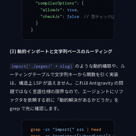
  "compilerOptions"
: {
    "allowJs"
: 
true
,
    "checkJs"
: 
false
  // 型チェックは不要なら o
  }
}
(3) 動的インポートと文字列ベースのルーティング
のような動的構築や、ル
import('./pages/' + slug)
ーティングテーブルで文字列キーから関数を引く実装
は、構造上 LSP が追えません。これは Antigravity の問
題ではなく言語仕様の限界なので、エージェントにリフ
ァクタを依頼する前に「動的解決があるかどうか」を
grep で先に確認します。
grep
 -rn
 "import("
 src
 |
 head