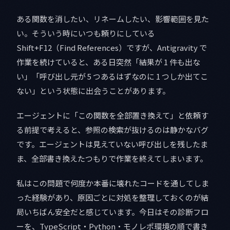
ある関数を消したい、リネームしたい、影響範囲を見た
い。そういう時にいつも頼りにしている
Shift+F12（Find References）ですが、Antigravity で
作業を続けていると、ある日突然「結果が 1 件も出な
い」「呼び出し元が 5 つあるはずなのに 1 つしか出てこ
ない」という状態に出会うことがあります。
エージェントに「この関数を全部置き換えて」と依頼す
る前提で考えると、参照の検索が抜けるのは静かなバグ
です。エージェントは見えていない呼び出しを残したま
ま、全部書き換えたつもりで作業を終えてしまいます。
私はこの問題で何度か本番に壊れたコードを通してしま
った経験があり、原因ごとに対処を整理しておくのが結
局いちばん安全だと感じています。今日はその診断フロ
ーを、TypeScript・Python・モノレポ環境の順で書き