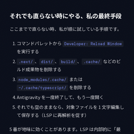
それでも直らない時にやる、私の最終手段
ここまでで直らない時、私が順に試している手順です。
コマンドパレットから
Developer: Reload Window
を実行する
、
、
、
などのビ
.next/
dist/
build/
.cache/
ルド成果物を削除する
または
node_modules/.cache/
を削除する
~/.cache/typescript/
Antigravity を一度終了して、もう一度開く
それでも空のままなら、対象ファイルを 1 文字編集し
て保存する（LSP に再解析を促す）
5 番が地味に効くことがあります。LSP は内部的に「最