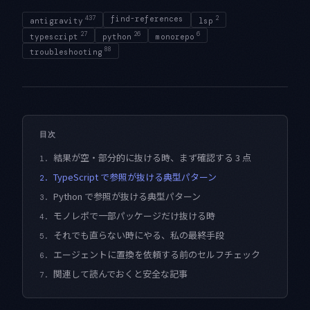
437
find-references
2
antigravity
lsp
27
26
6
typescript
python
monorepo
88
troubleshooting
目次
結果が空・部分的に抜ける時、まず確認する 3 点
1.
TypeScript で参照が抜ける典型パターン
2.
Python で参照が抜ける典型パターン
3.
モノレポで一部パッケージだけ抜ける時
4.
それでも直らない時にやる、私の最終手段
5.
エージェントに置換を依頼する前のセルフチェック
6.
関連して読んでおくと安全な記事
7.