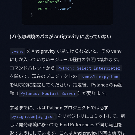
  "venvPath"
: 
"."
,
  "venv"
: 
".venv"
}
(2) 仮想環境のパスが Antigravity に渡っていない
を Antigravity が見つけられないと、その venv
.venv
にしか入っていないモジュール経由の参照は壊れます。
コマンドパレットから
Python: Select Interpreter
を開いて、現在のプロジェクトの
.venv/bin/python
を明示的に指定してください。指定後、Pylance の再起
動（
）が要ります。
Pylance: Restart Server
参考までに、私は Python プロジェクトでは必ず
をリポジトリにコミットして、新
pyrightconfig.json
しい開発環境に移っても Find References が同じ範囲を
返すようにしています。これは Antigravity 固有の話では