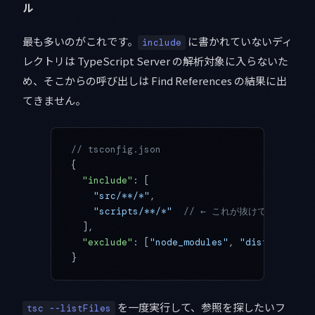
ル
最も多いのがこれです。
に書かれていないディ
include
レクトリは TypeScript Server の解析対象に入らないた
め、そこからの呼び出しは Find References の結果に出
てきません。
// tsconfig.json
{
  "include"
: [
    "src/**/*"
,
    "scripts/**/*"
  // ← これが抜けていると sc
  ],
  "exclude"
: [
"node_modules"
, 
"dist"
, 
".nex
}
を一度実行して、参照を探したいフ
tsc --listFiles