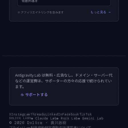
佐倉井理冴
※ アフィリエイトリンクを含みます
もっと見る →
Antigravity Lab は無料・広告なし。ドメイン・サーバー代
などの運営費は、サポーターの方々の応援で続けられてい
ます。
☕ サポートする
X
Instagram
Threads
LinkedIn
Facebook
TikTok
◉
Claude Lab
◉
Rork Lab
◉
Gemini Lab
DOLICE LABS
© 2026
Dolice
-
廣川政樹
プライバシー
利用規約
特定商取引法
運営者について