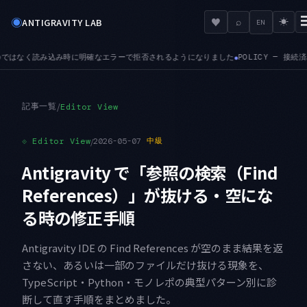
◉
♥
ANTIGRAVITY LAB
⌕
☀
EN
ようになりました
POLICY — 接続済みツールサーバに対する管理者ポリシーが、正し
●
記事一覧
/
Editor View
⟐
Editor View
/
2026-05-07
中級
Antigravity で「参照の検索（Find
References）」が抜ける・空にな
る時の修正手順
Antigravity IDE の Find References が空のまま結果を返
さない、あるいは一部のファイルだけ抜ける現象を、
TypeScript・Python・モノレポの典型パターン別に診
断して直す手順をまとめました。