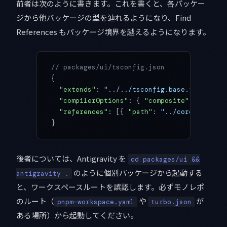
前者は次のように書きます。これを書くと、各パッケー
ジから他パッケージの型を辿れるようになり、Find
References もパッケージ境界を越えるようになります。
// packages/ui/tsconfig.json
{
  "extends"
: 
"../../tsconfig.base.json"
,
  "compilerOptions"
: { 
"composite"
: 
true
, 
"
  "references"
: [{ 
"path"
: 
"../core"
 }]
}
後者については、Antigravity を
cd packages/ui &&
のように個別パッケージから起動する
antigravity .
と、ワークスペースルートを誤認します。必ずモノレポ
のルート（
や
が
pnpm-workspace.yaml
turbo.json
ある場所）から起動してください。