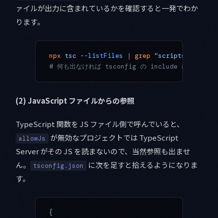
ァイルが出力に含まれているかを確認すると一発でわか
ります。
npx
 tsc
 --listFiles
 |
 grep
 "scripts/migrate
# 何も出なければ tsconfig の include に追加が必
(2) JavaScript ファイルからの参照
TypeScript 関数を JS ファイル側で呼んでいると、
が無効なプロジェクトでは TypeScript
allowJs
Server がその JS を読まないので、当然参照も出ませ
ん。
に次を足すと拾えるようになりま
tsconfig.json
す。
{