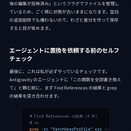
後の編集が反映済み」というフラグでファイルを管理し
ているため、ごく稀に状態が古いままになります。空白
の追加削除でも構わないので、わざと差分を作って保存
すると目が覚めます。
エージェントに置換を依頼する前のセルフ
チェック
最後に、これは私が必ずやっているチェックです。
Antigravity のエージェントに「この関数を全部書き換え
て」と頼む前に、まず Find References の結果と grep
の結果を突き合わせます。
# Find References の結果（4 件）
# vs
grep
 -rn
 "fetchUserProfile"
 src
 --include=
"