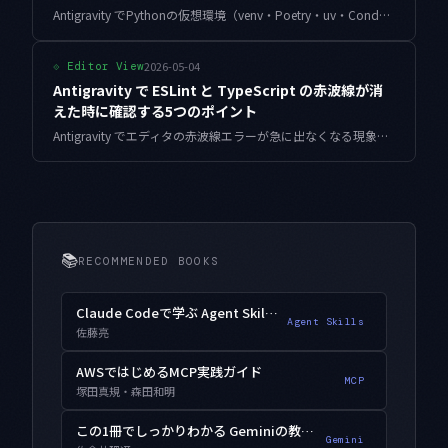
Antigravity でPythonの仮想環境（venv・Poetry・uv・Conda）が認識されない問題の原因と解決策を解説します。インタープリター設定のよくあるミスと確実な修正方法を紹介します。
2026-05-04
⟐
Editor View
Antigravity で ESLint と TypeScript の赤波線が消
えた時に確認する5つのポイント
Antigravity でエディタの赤波線エラーが急に出なくなる現象の原因を、症状別に5つの視点で診断する手順をまとめました。TypeScript Server再起動から AI が触った tsconfig の復元まで実用本位で解説します。
📚
RECOMMENDED BOOKS
Claude Codeで学ぶ Agent Skills入門
Agent Skills
佐藤亮
AWSではじめるMCP実践ガイド
MCP
塚田真規・森田和明
この1冊でしっかりわかる Geminiの教科書
Gemini