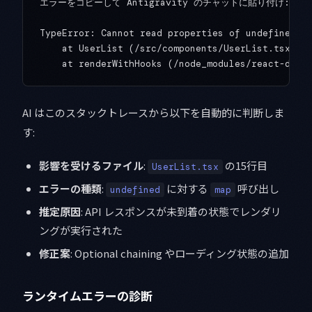
エラーをコピーして Antigravity のチャットに貼り付け:

TypeError: Cannot read properties of undefined (r
    at UserList (/src/components/UserList.tsx:15:
AI はこのスタックトレースから以下を自動的に判断しま
す:
影響を受けるファイル
:
の15行目
UserList.tsx
エラーの種類
:
に対する
呼び出し
undefined
map
推定原因
: API レスポンスが未到着の状態でレンダリ
ングが実行された
修正案
: Optional chaining やローディング状態の追加
ランタイムエラーの診断