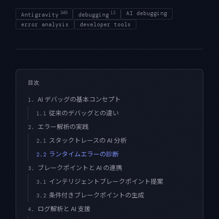
349
12
AI debugging
Antigravity
debugging
error analysis
developer tools
目次
AI デバッグの基本コンセプト
1.
従来のデバッグとの違い
1.1
エラー解析の実践
2.
スタックトレースの AI 分析
2.1
ランタイムエラーの診断
2.2
ブレークポイントと AI の連携
3.
インテリジェントブレークポイント提案
3.1
条件付きブレークポイントの生成
3.2
ログ解析と AI 支援
4.