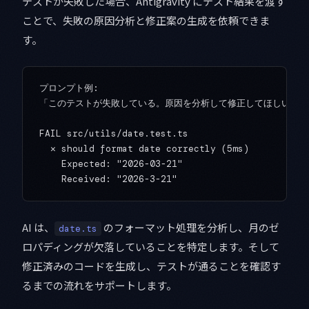
テストが失敗した場合、Antigravity にテスト結果を渡す
ことで、失敗の原因分析と修正案の生成を依頼できま
す。
プロンプト例:

「このテストが失敗している。原因を分析して修正してほしい」

FAIL src/utils/date.test.ts

  ✕ should format date correctly (5ms)

    Expected: "2026-03-21"

AI は、
のフォーマット処理を分析し、月のゼ
date.ts
ロパディングが欠落していることを特定します。そして
修正済みのコードを生成し、テストが通ることを確認す
るまでの流れをサポートします。