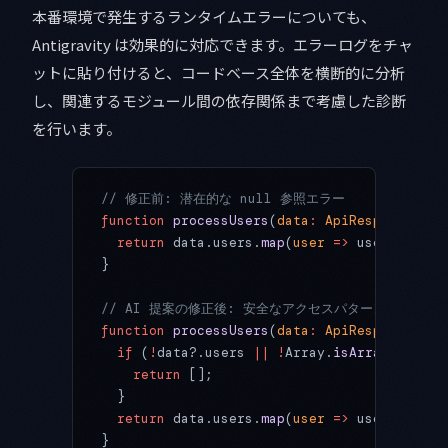
本番環境で発生するランタイムエラーについても、
Antigravity は効果的に対応できます。エラーログをチャ
ットに貼り付けると、コードベース全体を横断的に分析
し、関連するモジュール間の依存関係まで考慮した診断
を行います。
// 修正前: 潜在的な null 参照エラー
function
 processUsers
(
data
:
 ApiResponse
) {
  return
 data.users.
map
(
user
 =>
 user.name);
}
// AI 提案の修正後: 安全なアクセスパターン
function
 processUsers
(
data
:
 ApiResponse
) {
  if
 (
!
data?.users 
||
 !
Array.
isArray
(data.u
    return
 [];
  }
  return
 data.users.
map
(
user
 =>
 user?.name 
}