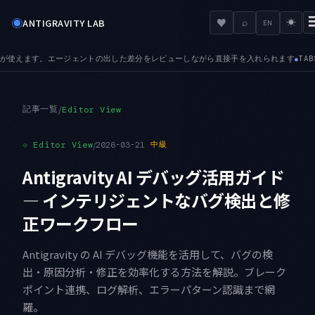
◉
♥
ANTIGRAVITY LAB
⌕
☀
EN
がら直接手を入れられます
TABS — プレビュータブが加わりました。次のファイルを
●
記事一覧
/
Editor View
⟐
Editor View
/
2026-03-21
中級
Antigravity AI デバッグ活用ガイド
— インテリジェントなバグ検出と修
正ワークフロー
Antigravity の AI デバッグ機能を活用して、バグの検
出・原因分析・修正を効率化する方法を解説。ブレーク
ポイント連携、ログ解析、エラーパターン認識まで網
羅。