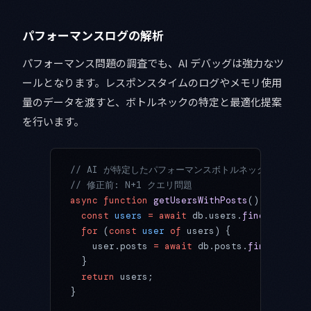
パフォーマンスログの解析
パフォーマンス問題の調査でも、AI デバッグは強力なツ
ールとなります。レスポンスタイムのログやメモリ使用
量のデータを渡すと、ボトルネックの特定と最適化提案
を行います。
// AI が特定したパフォーマンスボトルネックの例
// 修正前: N+1 クエリ問題
async
 function
 getUsersWithPosts
() {
  const
 users
 =
 await
 db.users.
findAll
();
  for
 (
const
 user
 of
 users) {
    user.posts 
=
 await
 db.posts.
findByUserI
  }
  return
 users;
}