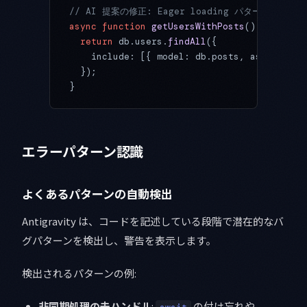
// AI 提案の修正: Eager loading パターン
async
 function
 getUsersWithPosts
() {
  return
 db.users.
findAll
({
    include: [{ model: db.posts, as: 
'posts
  });
}
エラーパターン認識
よくあるパターンの自動検出
Antigravity は、コードを記述している段階で潜在的なバ
グパターンを検出し、警告を表示します。
検出されるパターンの例:
非同期処理の未ハンドル
:
の付け忘れや