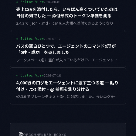
2026-08-01
⟐
Editor View
売上CSVを添付したら、いちばん高くついていたのは
日付の列でした — 添付形式のトークン単価を測る
2.4.3 で .json・.md・.csv を入力欄へ添付できるようになりました。同じ表を8つの形で書き出してトークンで並べ、列ごとに値段をつけ、要約へ落とすまでを実測しています。数字はすべて手元で走らせて取得したものです。
2026-07-17
⟐
Editor View
パスの空白ひとつで、エージェントのコマンド9形が
「0件・成功」を返しました
ワークスペース名に空白が入っているだけで、エージェントの生成したコマンドは静かに別の場所へ届きます。未引用パス11形の実測と、cd の一行に境界を閉じる入口スクリプトの実装まで。
2026-07-16
⟐
Editor View
4,000行のログをエージェントに渡す三つの道 — 貼り
付け・.txt 添付・@ 参照を測り分ける
v2.3.0 でプレーンテキスト添付に対応しました。長いログをエージェントへ渡す手段が三つに増えたことで、どれをいつ選ぶかという新しい迷いが生まれています。切り出し・計測・判断フローを実装込みで整理しました。
📚
RECOMMENDED BOOKS