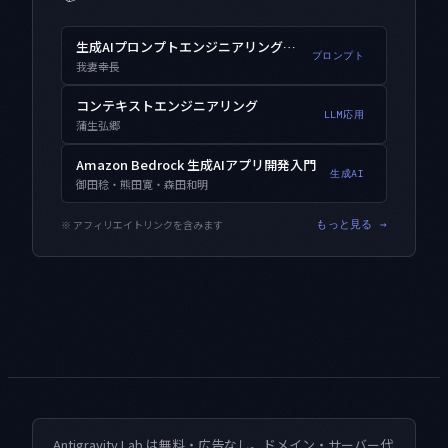
生成AIプロンプトエンジニアリング入門
プロンプト
我妻幸長
コンテキストエンジニアリング
LLM応用
蒲生弘郷
Amazon Bedrock 生成AIアプリ開発入門
生成AI
御田稔・熊田寛・森田和明
※ アフィリエイトリンクを含みます
もっと見る →
Antigravity Lab は無料・広告なし。ドメイン・サーバー代