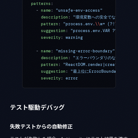
patterns
:
  - 
name
: 
"unsafe-env-access"
    description
: 
"環境変数への安全でないアクセス"
    pattern
: 
"process.env.
\\
w+ (?!
\\
?
\\
?)"
    suggestion
: 
"process.env.VAR ?? 'def
    severity
: 
warning
  - 
name
: 
"missing-error-boundary"
    description
: 
"エラーバウンダリのないコンポー
    pattern
: 
"ReactDOM.render|createRoot"
    suggestion
: 
"最上位にErrorBoundaryコン
    severity
: 
error
テスト駆動デバッグ
失敗テストからの自動修正