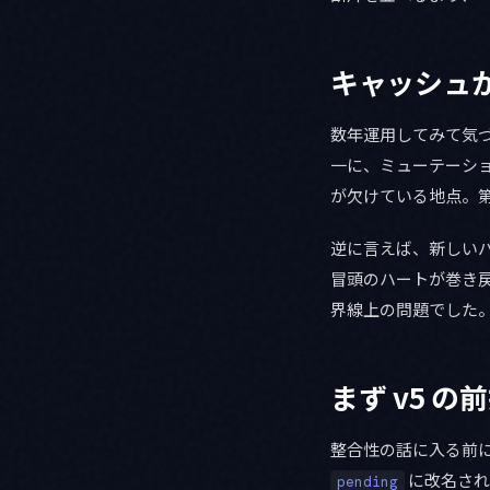
キャッシュ
数年運用してみて気づい
一に、ミューテーシ
が欠けている地点。第
逆に言えば、新しい
冒頭のハートが巻き
界線上の問題でした
まず v5 の
整合性の話に入る前に
に改名され
pending