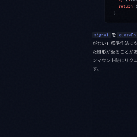
  return
 
}
を
signal
queryFn
がない」標準作法になり
た雛形が返ることが
ンマウント時にリク
す。