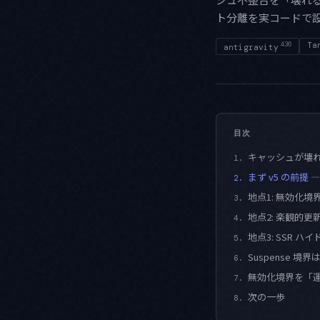
ト分離を実コードで
436
Ta
antigravity
目次
キャッシュが壊
1.
まず v5 の前提 — 
2.
地点1: 無効化
3.
地点2: 楽観的
4.
地点3: SSR ハ
5.
Suspense 
6.
無効化境界を「運用
7.
次の一歩
8.