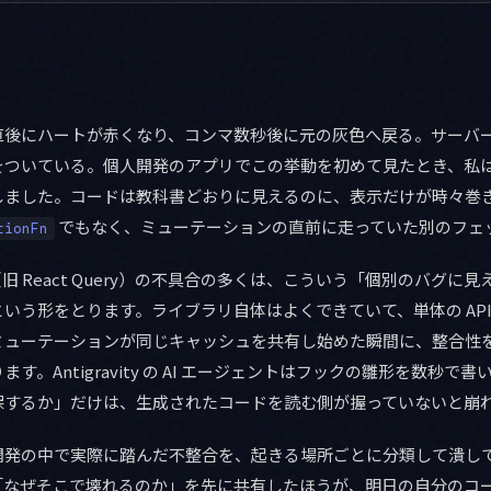
後にハートが赤くなり、コンマ数秒後に元の灰色へ戻る。サーバーは 
をついている。個人開発のアプリでこの挙動を初めて見たとき、私
しました。コードは教科書どおりに見えるのに、表示だけが時々巻
でもなく、ミューテーションの直前に走っていた別のフェ
tionFn
ry v5（旧 React Query）の不具合の多くは、こういう「個別のバグ
いう形をとります。ライブラリ自体はよくできていて、単体の API
ミューテーションが同じキャッシュを共有し始めた瞬間に、整合性
す。Antigravity の AI エージェントはフックの雛形を数秒で
保するか」だけは、生成されたコードを読む側が握っていないと崩
開発の中で実際に踏んだ不整合を、起きる場所ごとに分類して潰し
「なぜそこで壊れるのか」を先に共有したほうが、明日の自分のコ