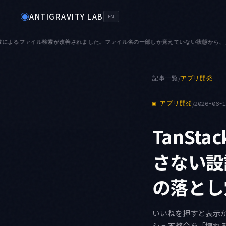
◉
ANTIGRAVITY LAB
EN
覚えていない状態から、大規模リポジトリでも目的のファイルへ辿り着けます
AUDIO 
●
記事一覧
/
アプリ開発
▣
アプリ開発
/
2026-06-
TanSt
さない設
の落とし穴
いいねを押すと表示が一
シュ不整合を「壊れる3