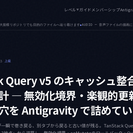
レベル
ガイド
メンバーシップ
Antigr
▼
— 音声ファイルの描画に対応しました。.json・.md・.csv の添付対応に続く拡張です
●
13
上級
ack Query v5 のキャッシュ
計 — 無効化境界・楽観的更新
を Antigravity で詰めて
瞬で巻き戻る、別タブから戻ると古い値が残る。TanStack Quer
地点」から逆算し、無効化境界・onMutateのロールバック・Quer