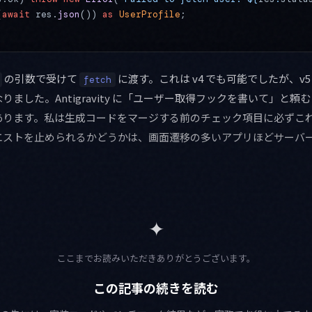
(
await
 res.
json
()) 
as
 UserProfile
;
の引数で受けて
に渡す。これは v4 でも可能でしたが、v
fetch
ました。Antigravity に「ユーザー取得フックを書いて」と頼
あります。私は生成コードをマージする前のチェック項目に必ずこ
エストを止められるかどうかは、画面遷移の多いアプリほどサーバ
✦
ここまでお読みいただきありがとうございます。
この記事の続きを読む