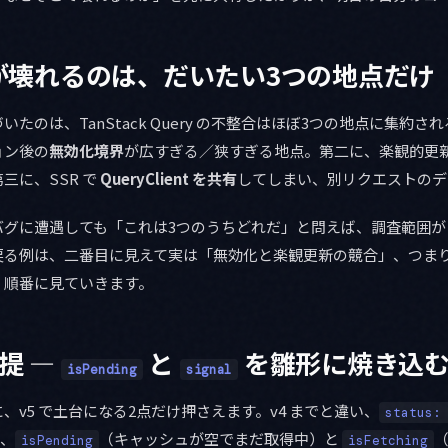
が壊れるのは、だいたい3つの地点だけ
たのは、TanStack Query の不整合はほぼ3つの地点に集約
ョン後の
無効化境界
が広すぎる／狭すぎる地点。第二に、楽観的更
三に、SSR で
QueryClient を共有
してしまい、別リクエストのデ
バグに遭遇しても「これは3つのうちどれだ」と問えば、調査範囲が
戻る例は、二番目に見えて実は「無効化と楽観更新の競合」、つま
。順番に見ていきます。
前提 —
と
を雛形に焼き込
isPending
signal
、v5 で土台になる2点だけ押さえます。v4 までと違い、
status:
、
（キャッシュが空でまだ取得中）と
isPending
isFetching