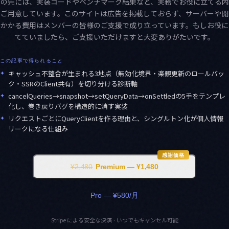
この先には、実装コードやベンチマーク結果など、実務でお役に立てる内
をご用意しています。このサイトは広告を掲載しておらず、サーバーや開
にかかる費用はメンバーの皆様のご支援で成り立っています。もしお役に
てていましたら、ご支援いただけますと大変ありがたいです。
この記事で得られること
✦
キャッシュ不整合が生まれる3地点（無効化境界・楽観更新のロールバッ
ク・SSRのClient共有）を切り分ける診断軸
✦
cancelQueries→snapshot→setQueryData→onSettledの5手をテンプレ
化し、巻き戻りバグを構造的に消す実装
✦
リクエストごとにQueryClientを作る理由と、シングルトン化が個人情報
リークになる仕組み
感謝価格
¥2,480
Premium — ¥1,480
Pro — ¥580/月
Stripe による安全な決済 · いつでもキャンセル可能