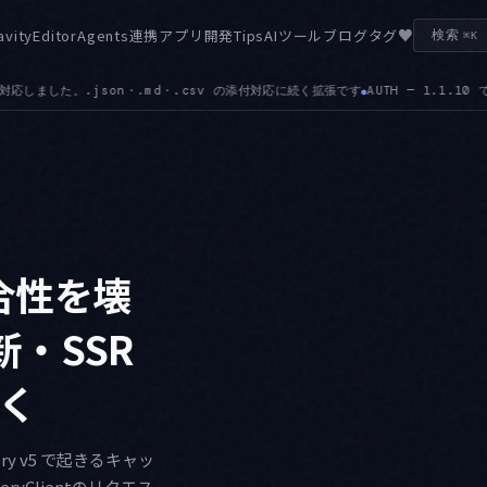
♥
avity
Editor
Agents
連携
アプリ開発
Tips
AIツール
ブログ
タグ
検索
⌘K
AUTH — 1.1.10 で Gemini Enterprise Business のサインインと、Workf
整合性を壊
・SSR
いく
y v5 で起きるキャッ
yClientのリクエス