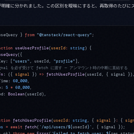
が明確に分かれました。この区別を曖昧にすると、再取得のたびに
useQuery } 
from
 "@tanstack/react-query"
;
nction
 useUserProfile
(
userId
:
 string
) {
useQuery
({
Key: [
"users"
, userId, 
"profile"
],
signal を必ず受けて fetch に渡す — アンマウント時の中断に直結する
Fn
: ({ 
signal
 }) 
=>
 fetchUserProfile
(userId, { signal })
Time: 
60_000
,
e: 
5
 *
 60_000
,
ed: 
Boolean
(userId),
ction
 fetchUserProfile
(
userId
:
 string
, { 
signal
 }
:
 { 
sig
es
 =
 await
 fetch
(
`/api/users/${
userId
}`
, { signal });
s.ok) 
throw
 new
 Error
(
`Failed to fetch user: ${
res
.
statu