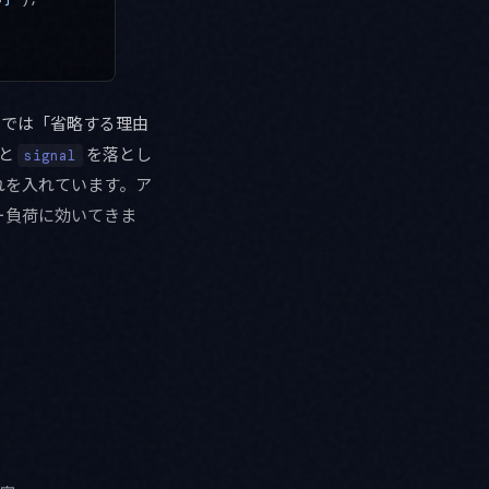
5 では「省略する理由
むと
を落とし
signal
れを入れています。ア
ー負荷に効いてきま