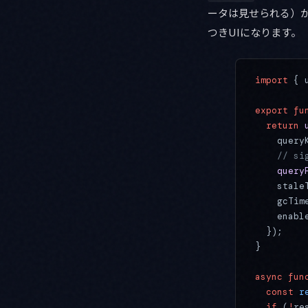
ータは見せられる）
つきUIになります。
import
 { 
export
 fu
  return
 
    query
    // 
    query
    stale
    gcTim
    enabl
  });
}
async
 fun
  const
 r
  if
 (
!
re