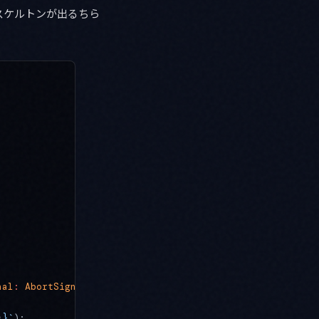
スケルトンが出るちら
,
nal
:
 AbortSignal
 }) {
s
}`
);