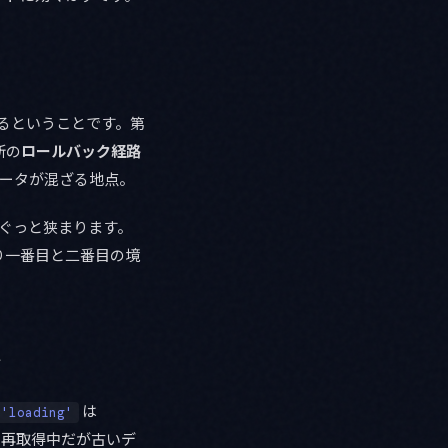
されるということです。第
新の
ロールバック経路
ータが混ざる地点。
ぐっと狭まります。
り一番目と二番目の境
む
は
 'loading'
（再取得中だが古いデ