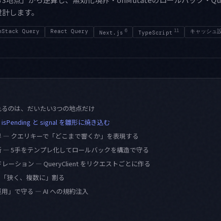
設計します。
nStack Query
React Query
6
11
キャッシュ
Next.js
TypeScript
れるのは、だいたい3つの地点だけ
isPending と signal を雛形に焼き込む
境界 — クエリキーで「どこまで響くか」を表現する
更新 — 5手をテンプレ化してロールバックを構造で守る
イドレーション — QueryClient をリクエストごとに作る
境界は「狭く、複数に」割る
」で守る — AI への規約注入