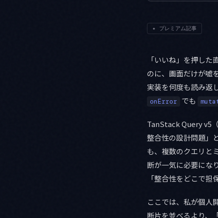
✦
プレミアム記事
「いいね」を押した直
のに、画面だけが嘘
実装を何度も読み返
でも
onError
muta
TanStack Que
整合性の設計問題」と
も、複数のクエリと
断が一気に必要になりま
「整合性をどこで担
ここでは、私が個人
断片を並べるより、