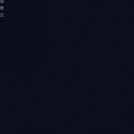
容
発
立