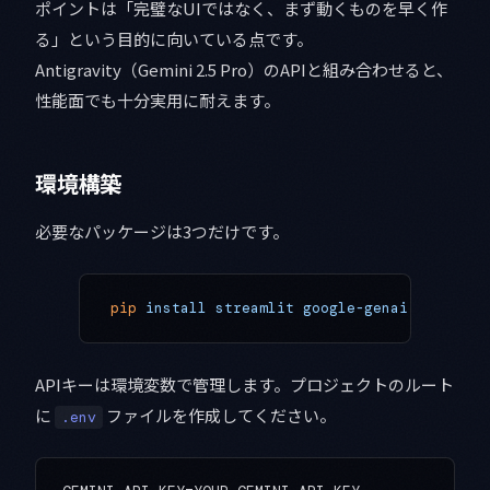
ポイントは「完璧なUIではなく、まず動くものを早く作
る」という目的に向いている点です。
Antigravity（Gemini 2.5 Pro）のAPIと組み合わせると、
性能面でも十分実用に耐えます。
環境構築
必要なパッケージは3つだけです。
pip
 install
 streamlit
 google-genai
 python-d
APIキーは環境変数で管理します。プロジェクトのルート
に
ファイルを作成してください。
.env