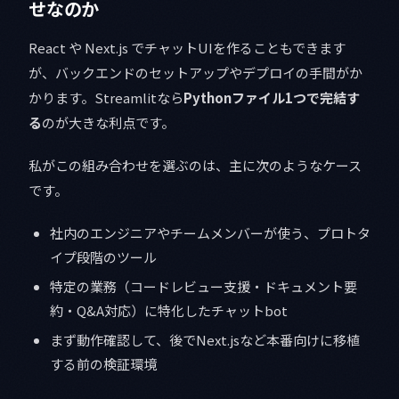
せなのか
React や Next.js でチャットUIを作ることもできます
が、バックエンドのセットアップやデプロイの手間がか
かります。Streamlitなら
Pythonファイル1つで完結す
る
のが大きな利点です。
私がこの組み合わせを選ぶのは、主に次のようなケース
です。
社内のエンジニアやチームメンバーが使う、プロトタ
イプ段階のツール
特定の業務（コードレビュー支援・ドキュメント要
約・Q&A対応）に特化したチャットbot
まず動作確認して、後でNext.jsなど本番向けに移植
する前の検証環境