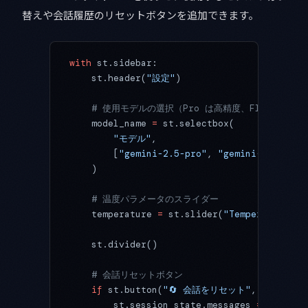
替えや会話履歴のリセットボタンを追加できます。
with
 st.sidebar:
    st.header(
"設定"
)
    # 使用モデルの選択（Pro は高精度、Flash は
    model_name 
=
 st.selectbox(
        "モデル"
,
        [
"gemini-2.5-pro"
, 
"gemini-2.5-flas
    )
    # 温度パラメータのスライダー
    temperature 
=
 st.slider(
"Temperature"
, 
    st.divider()
    # 会話リセットボタン
    if
 st.button(
"🔄 会話をリセット"
, 
type
=
"se
        st.session_state.messages 
=
 []