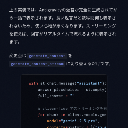
上の実装では、Antigravityの返答が完全に生成されてか
ら一括で表示されます。長い返答だと数秒間何も表示さ
れないため、使い心地が悪くなります。ストリーミング
を使えば、回答がリアルタイムで流れるように表示され
ます。
変更点は
を
generate_content
に切り替えるだけです。
generate_content_stream
with
 st.chat_message(
"assistant"
):
    answer_placeholder 
=
 st.empty()  
# テキ
    full_answer 
=
 ""
    # stream=True でストリーミングを有効化
    for
 chunk 
in
 client.models.generate_con
        model
=
"gemini-2.5-pro"
,
        contents
=
history 
+
 [{
"role"
: 
"user"