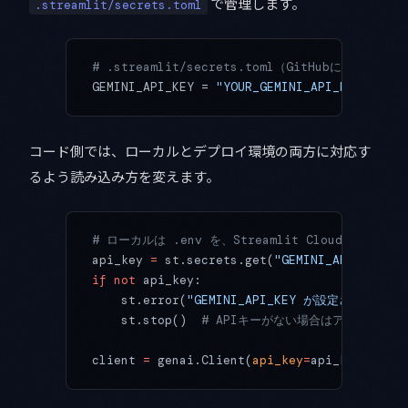
で管理します。
.streamlit/secrets.toml
# .streamlit/secrets.toml（GitHubにはpushし
GEMINI_API_KEY = 
"YOUR_GEMINI_API_KEY"
コード側では、ローカルとデプロイ環境の両方に対応す
るよう読み込み方を変えます。
# ローカルは .env を、Streamlit Cloud では st.
api_key 
=
 st.secrets.get(
"GEMINI_API_KEY"
) 
if
 not
 api_key:
    st.error(
"GEMINI_API_KEY が設定されていま
    st.stop()  
# APIキーがない場合はアプリを停止
client 
=
 genai.Client(
api_key
=
api_key)