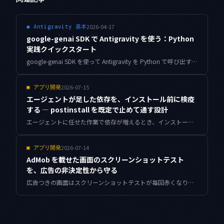
2026-04-17
◉
Antigravity 基本
google-genai SDK で Antigravity を使う：Python
実践クイックスタート
google-genai SDK を使って Antigravity を Python で呼び出す実践ガイド。インストールからテキスト生成・マルチモーダル・ストリーミングまでコード付きで解説。
2026-07-15
▣
アプリ開発
エージェントが足した依存を、インストール前に検疫
する — postinstall を既定で止めて通す設計
エージェントに任せた作業で依存が増えるとき、インストールの瞬間に走るライフサイクルスクリプトは誰も見ていません。既定を止め、検疫スコアで通す実装と運用をまとめます。
2026-07-14
▣
アプリ開発
AdMob を載せた画面のスクリーンショットテスト
を、広告の非決定性から守る
広告つきの画面はスクリーンショットテストが毎回赤くなり、やがて誰も差分を見なくなります。AdMob バナーの非決定性を封じ、レイアウトの崩れだけを検知に残す設計を、Compose の実装例と Antigravity での差分トリアージまで含めてまとめます。