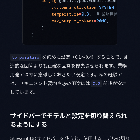
    config
=
genai.types.GenerateContentConfi
        system_instruction
=
SYSTEM_PROMPT
,
        temperature
=
0.3
,  
# 業務用途は低めに設
        max_output_tokens
=
2048
,
    ),
)
を低めに設定（0.1〜0.4）することで、創
temperature
造的な回答よりも正確な回答を優先させられます。業務
用途では特に意識しておきたい設定です。私の経験で
は、ドキュメント要約やQ&A用途には
前後が安定
0.2
しています。
サイドバーでモデルと設定を切り替えられ
るようにする
Streamlitのサイドバーを使うと、使用するモデルの切り