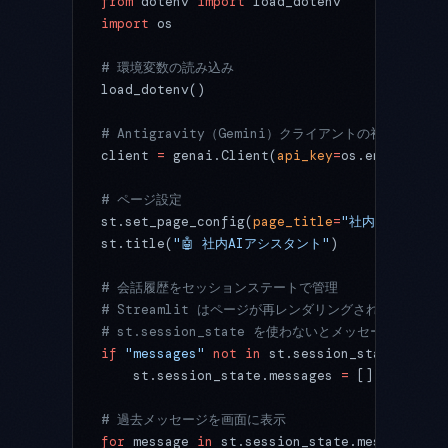
from
 dotenv 
import
 load_dotenv
import
 os
# 環境変数の読み込み
load_dotenv()
# Antigravity（Gemini）クライアントの初期化
client 
=
 genai.Client(
api_key
=
os.environ[
"G
# ページ設定
st.set_page_config(
page_title
=
"社内AIチャット
st.title(
"🤖 社内AIアシスタント"
)
# 会話履歴をセッションステートで管理
# Streamlit はページが再レンダリングされるたび
# st.session_state を使わないとメッセージ履
if
 "messages"
 not
 in
 st.session_state:
    st.session_state.messages 
=
 []
# 過去メッセージを画面に表示
for
 message 
in
 st.session_state.messages: