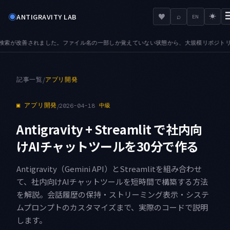
◉
♥
ANTIGRAVITY LAB
⌕
☀
EN
から、大規模リポジトリでも目的のファイルへ辿り着けます
AUDIO — 音声ファイルの
●
記事一覧
/
アプリ開発
▣
アプリ開発
/
2026-04-18
中級
Antigravity + Streamlit で社内向
けAIチャットツールを30分で作る
Antigravity（Gemini API）とStreamlitを組み合わせ
て、社内向けAIチャットツールを短時間で構築する方法
を解説。会話履歴の保持・ストリーミング表示・システ
ムプロンプトのカスタマイズまで、実際のコードで説明
します。