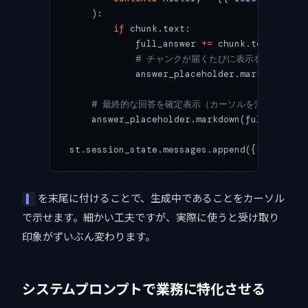
    ):
        if
 chunk.text:
            full_answer 
+=
 chunk.text
            # チャンクが届くたびに表示を更新（
            answer_placeholder.markdown(ful
    # 最終的な回答を確定表示（カーソルを消す）
    answer_placeholder.markdown(full_answer
st.session_state.messages.append({
"role"
: 
"
を末尾に付けることで、生成中であることをカーソル
▌
で示せます。細かい工夫ですが、実際に使うと受け取り
印象がずいぶん変わります。
システムプロンプトで業務に特化させる