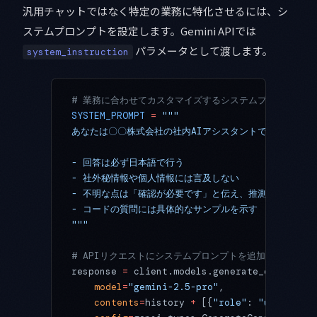
汎用チャットではなく特定の業務に特化させるには、シ
ステムプロンプトを設定します。Gemini APIでは
パラメータとして渡します。
system_instruction
# 業務に合わせてカスタマイズするシステムプロンプト
SYSTEM_PROMPT
 =
 """
あなたは〇〇株式会社の社内AIアシスタントです。以下の
- 回答は必ず日本語で行う
- 社外秘情報や個人情報には言及しない
- 不明な点は「確認が必要です」と伝え、推測で回答しな
- コードの質問には具体的なサンプルを示す
"""
# APIリクエストにシステムプロンプトを追加
response 
=
 client.models.generate_content(
    model
=
"gemini-2.5-pro"
,
    contents
=
history 
+
 [{
"role"
: 
"user"
, 
"p