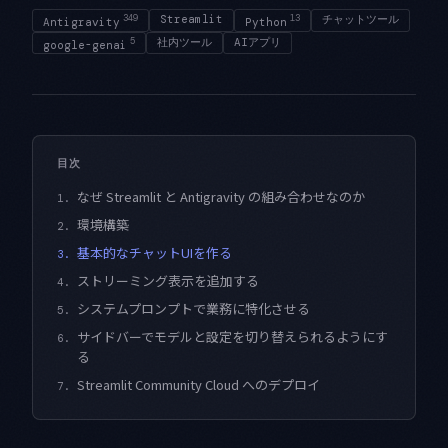
349
Streamlit
13
チャットツール
Antigravity
Python
5
社内ツール
AIアプリ
google-genai
目次
なぜ Streamlit と Antigravity の組み合わせなのか
1.
環境構築
2.
基本的なチャットUIを作る
3.
ストリーミング表示を追加する
4.
システムプロンプトで業務に特化させる
5.
サイドバーでモデルと設定を切り替えられるようにす
6.
る
Streamlit Community Cloud へのデプロイ
7.