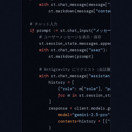
    with
 st.chat_message(message[
"role"
]):
        st.markdown(message[
"content"
])
# チャット入力
if
 prompt 
:=
 st.chat_input(
"メッセージを入力して
    # ユーザーメッセージを表示・保存
    st.session_state.messages.append({
"role
    with
 st.chat_message(
"user"
):
        st.markdown(prompt)
    # Antigravity にリクエスト（会話履歴を含めて
    with
 st.chat_message(
"assistant"
):
        history 
=
 [
            {
"role"
: m[
"role"
], 
"parts"
: [{
            for
 m 
in
 st.session_state.messa
        ]
        response 
=
 client.models.generate_c
            model
=
"gemini-2.5-pro"
,
            contents
=
history 
+
 [{
"role"
: 
"u
        )