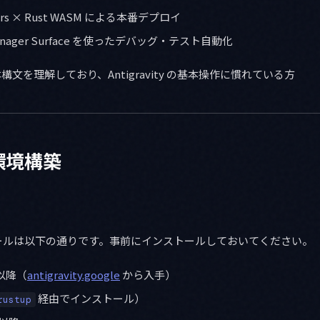
rkers × Rust WASM による本番デプロイ
の Manager Surface を使ったデバッグ・テスト自動化
基本構文を理解しており、Antigravity の基本操作に慣れている方
環境構築
ールは以下の通りです。事前にインストールしておいてください。
 以降（
antigravity.google
から入手）
経由でインストール）
rustup