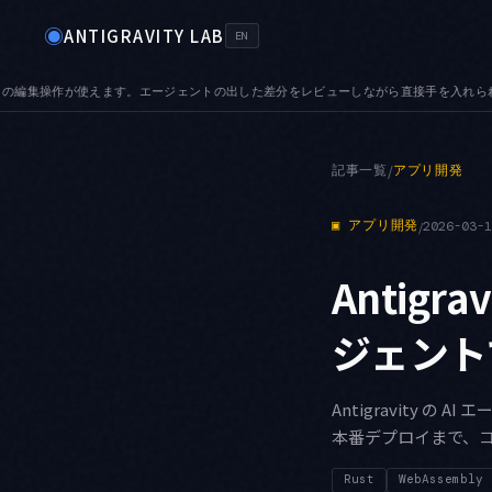
◉
ANTIGRAVITY LAB
EN
をレビューしながら直接手を入れられます
TABS — プレビュータブが加わりました。
●
記事一覧
/
アプリ開発
▣
アプリ開発
/
2026-03-
Antigra
ジェント
Antigravity の
本番デプロイまで、
Rust
WebAssembly