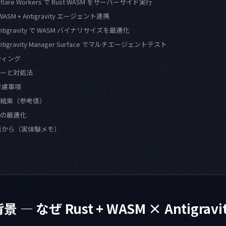
oudflare Workers で Rust WASM をサーバーサイド実行
SM + Antigravity エージェント連携
Antigravity で WASM バイナリサイズを最適化
ntigravity Manager Surface でマルチエージェントテスト
ティング
ーと対処法
考慮事項
結果（参考値）
の最適化
点から（実体験メモ）
— なぜ Rust + WASM × Antigrav