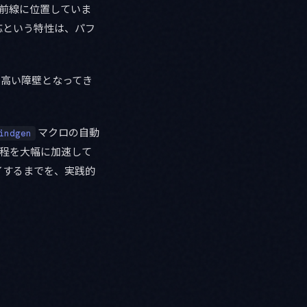
の最前線に位置していま
応という特性は、パフ
て高い障壁となってき
マクロの自動
indgen
の全工程を大幅に加速して
プロイするまでを、実践的