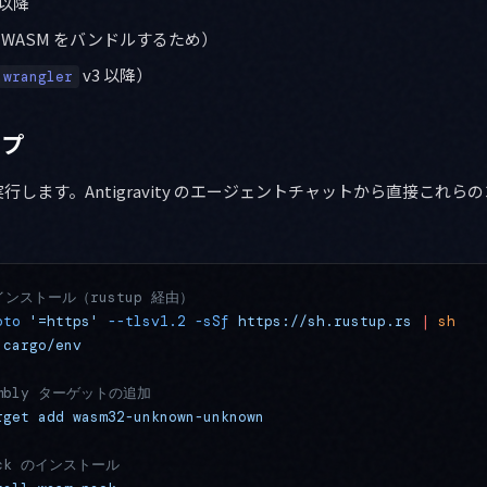
 以降
（WASM をバンドルするため）
v3 以降）
wrangler
ップ
します。Antigravity のエージェントチャットから直接これら
のインストール（rustup 経由）
oto
 '=https'
 --tlsv1.2
 -sSf
 https://sh.rustup.rs
 |
 sh
.cargo/env
sembly ターゲットの追加
rget
 add
 wasm32-unknown-unknown
pack のインストール