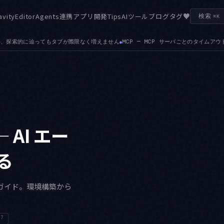
♥
avity
Editor
Agents
連携
アプリ開発
Tips
AIツール
ブログ
タグ
検索
⌘K
 — MCP サーバごとのタイムアウトを設定できるようになりました。応答の遅いサーバ
 — AI エー
る
する完全ガイド。環境構築から
7