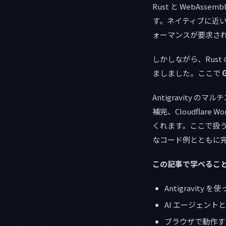
Rust と WebA
す。ネイティブに近
ォーマンスが要求さ
しかしながら、Rus
ましました。ここで
G
Antigravity 
補完、Cloudflar
くれます。ここで扱うのは
なコード例とともに
この記事で学べること
Antigravity を
AI エージェント
ブラウザで動作する