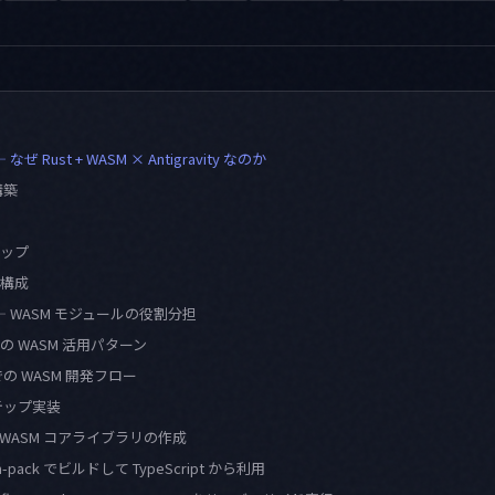
 Rust + WASM × Antigravity なのか
構築
ップ
構成
 WASM モジュールの役割分担
 WASM 活用パターン
ty での WASM 開発フロー
テップ実装
Rust/WASM コアライブラリの作成
asm-pack でビルドして TypeScript から利用