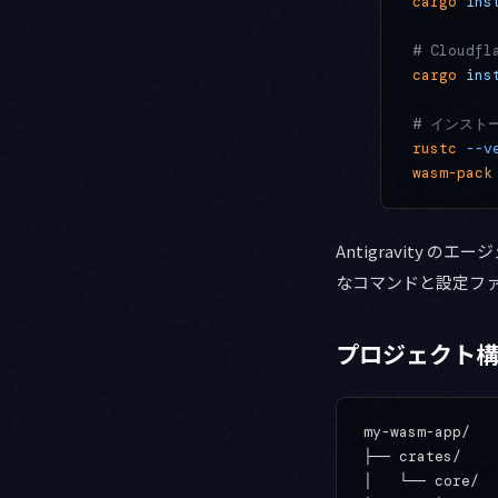
cargo
 ins
# Cloudf
cargo
 ins
# インスト
rustc
 --v
wasm-pack
Antigravity 
なコマンドと設定フ
プロジェクト
my-wasm-app/

├── crates/

│   └── core/  