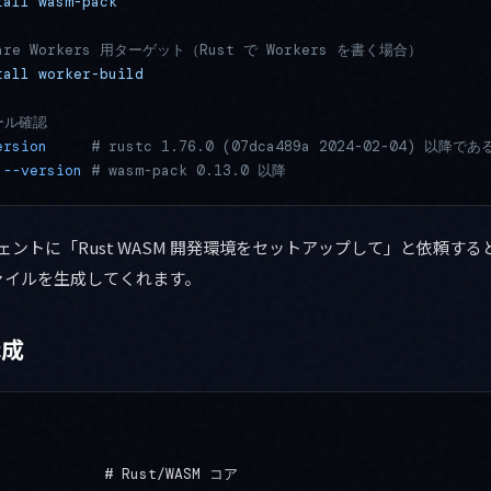
tall
 wasm-pack
lare Workers 用ターゲット（Rust で Workers を書く場合）
tall
 worker-build
ール確認
ersion
     # rustc 1.76.0 (07dca489a 2024-02-04) 以降
 --version
 # wasm-pack 0.13.0 以降
のエージェントに「Rust WASM 開発環境をセットアップして」と依頼す
ァイルを生成してくれます。
構成
            # Rust/WASM コア
