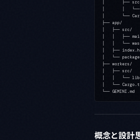
│       ├── src/
│       │   └──
│       └── Car
├── app/     
│   ├── src/

│   │   ├── mai
│   │   └── was
│   ├── index.h
│   └── package
├── workers/   
│   ├── src/

│   │   └── lib
│   └── Cargo.t
概念と設計思