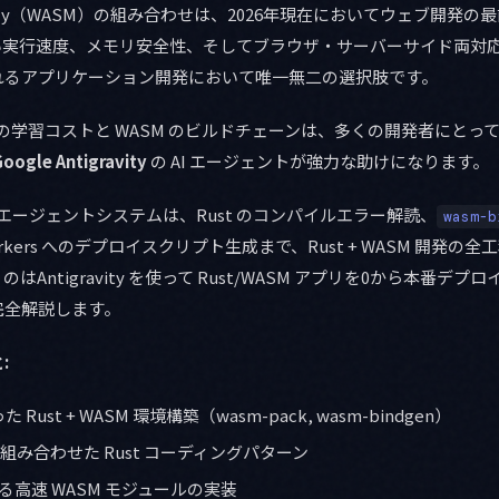
ssembly（WASM）の組み合わせは、2026年現在においてウェブ開発
い実行速度、メモリ安全性、そしてブラウザ・サーバーサイド両対
れるアプリケーション開発において唯一無二の選択肢です。
t の学習コストと WASM のビルドチェーンは、多くの開発者にとっ
oogle Antigravity
の AI エージェントが強力な助けになります。
のマルチエージェントシステムは、Rust のコンパイルエラー解読、
wasm-b
e Workers へのデプロイスクリプト生成まで、Rust + WASM 開発
Antigravity を使って Rust/WASM アプリを0から本番デ
完全解説します。
:
使った Rust + WASM 環境構築（wasm-pack, wasm-bindgen）
と組み合わせた Rust コーディングパターン
高速 WASM モジュールの実装