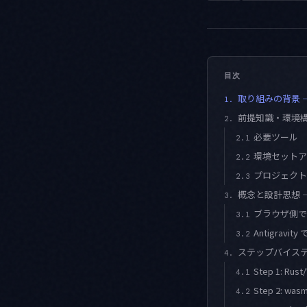
目次
取り組みの背景 — なぜ
1.
前提知識・環境
2.
必要ツール
2.1
環境セットア
2.2
プロジェクト
2.3
概念と設計思想 —
3.
ブラウザ側での
3.1
Antigravi
3.2
ステップバイス
4.
Step 1: 
4.1
Step 2: w
4.2