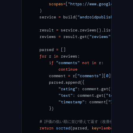
        scopes
=
[
"https://www.googleapis.com
    )
    service 
=
 build(
"androidpublisher"
, 
"v3
    result 
=
 service.reviews().list(
package
    reviews 
=
 result.get(
"reviews"
, [])
    parsed 
=
 []
    for
 r 
in
 reviews:
        if
 "comments"
 not
 in
 r:
            continue
        comment 
=
 r[
"comments"
][
0
][
"userCom
        parsed.append({
            "rating"
: comment.get(
"starRati
            "text"
: comment.get(
"text"
, 
"（
            "timestamp"
: comment[
"lastModif
        })
    # 評価の低い順に並び替えて返す（改善優先度を上
    return
 sorted
(parsed, 
key
=lambda
 x: x[
"