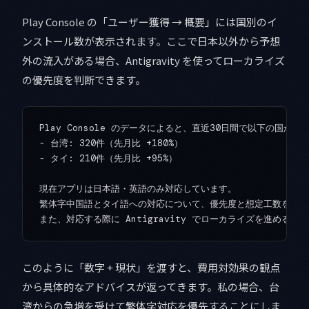
Play Console の「ユーザー獲得 → 概要」には国別のイ
ンストール数が表示されます。ここで日本以外から予想
外の流入がある場合、Antigravity を使ってローカライズ
の優先度を判断できます。
Play Console のデータによると、直近30日間で以下の国か
- 台湾: 320件（先月比 +180%）

- タイ: 210件（先月比 +95%）

現在アプリは日本語・英語のみ対応しています。

繁体字中国語とタイ語への対応について、優先度と想定工数を教え
このように「数字 + 現状」を渡すと、費用対効果の観点
から具体的なアドバイスが返ってきます。私の場合、台
湾からの急増を受けて繁体字対応を優先することにしま