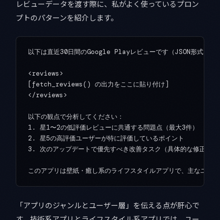
レビューデータを渡す際に、私がよく使っているプロン
プトのパターンを紹介します。
以下は直近30日間のGoogle Playレビューです（JSON形式）。

<reviews>

[fetch_reviews() の出力をここに貼り付け]

</reviews>

以下の観点で分析してください：

1. 星1〜2の低評価レビューに共通する問題点（最大3件）

2. 星5の高評価ユーザーが特に評価しているポイント

3. 次のアップデートで優先すべき改善タスク（具体的な修正内容ま
「アプリのジャンルとユーザー層」を伝える点が肝心で
す。技術系アプリとライフスタイル系アプリでは、ユー