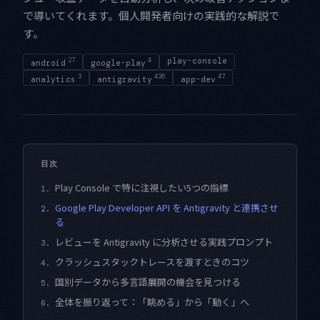
で導いてくれます。個人開発者向けの実践的な解説で
す。
27
4
play-console
android
google-play
3
436
47
analytics
antigravity
app-dev
目次
Play Console で特に注視したい5つの指標
1.
Google Play Developer API を Antigravity と連携させ
2.
る
レビューを Antigravity に分析させる実践プロンプト
3.
クラッシュスタックトレースを渡すときのコツ
4.
国別データから多言語展開の機会を見つける
5.
全体を振り返って：「眺める」から「動く」へ
6.