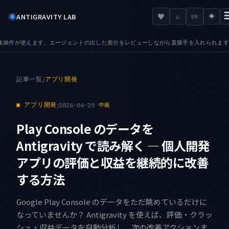
◉
♥
ANTIGRAVITY LAB
⌕
☀
EN
出した差分をレビューしながら直接手を入れられます
TABS — プレビュータブが加わり
●
記事一覧
/
アプリ開発
▣
アプリ開発
/
2026-04-25
中級
Play Console のデータを
Antigravity で読み解く — 個人開発
アプリの評価と収益を継続的に改善
する方法
Google Play Console のデータをただ眺めているだけに
なっていませんか？ Antigravity を使えば、評価・クラッ
シュ・収益データを自動分析し、次の改善アクションま