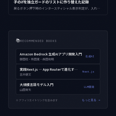
子のifを独立ガードのリストに作り替えた記録
戻るボタン押下時のインタースティシャル表示判定が、入れ子のif文で優先度が暗黙化して壊れていました。各条件を理由つきの独立ガードに分解し、決定表からテストを生成した設計をまとめます。
📚
RECOMMENDED BOOKS
Amazon Bedrock 生成AIアプリ開発入門
生成AI
御田稔・熊田寛・森田和明
実践Next.js — App Routerで進化するWebアプリ開発
Next.js
吉井健文
大規模言語モデル入門
LLM開発
山田育矢
※ アフィリエイトリンクを含みます
もっと見る →