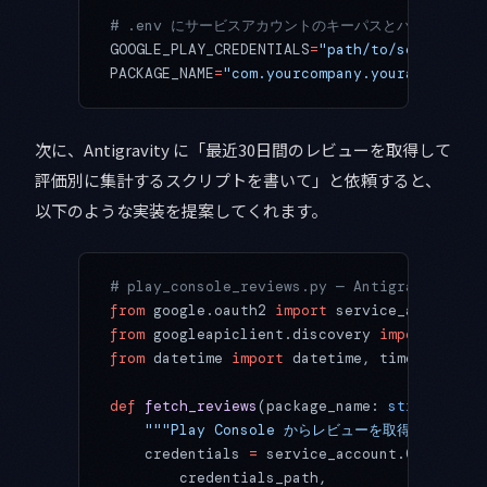
# .env にサービスアカウントのキーパスとパッケージ名
GOOGLE_PLAY_CREDENTIALS
=
"path/to/service-ac
PACKAGE_NAME
=
"com.yourcompany.yourapp"
次に、Antigravity に「最近30日間のレビューを取得して
評価別に集計するスクリプトを書いて」と依頼すると、
以下のような実装を提案してくれます。
# play_console_reviews.py — Antigravi
from
 google.oauth2 
import
 service_account
from
 googleapiclient.discovery 
import
 build
from
 datetime 
import
 datetime, timezone
def
 fetch_reviews
(package_name: 
str
, creden
    """Play Console からレビューを取得して整形す
    credentials 
=
 service_account.Credentia
        credentials_path,