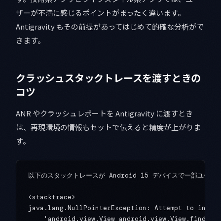
ザーが不満に感じるポイントがまったく違います。
Antigravity もその前提があってはじめて的確な分析がで
きます。
クラッシュスタックトレースを渡すときの
コツ
ANR やクラッシュレポートを Antigravity に渡すとき
は、再現環境の情報もセットで伝えると精度が上がりま
す。
以下のスタックトレースが Android 15 デバイスで一部ユーザ
<stacktrace>

java.lang.NullPointerException: Attempt to invoke
    'android.view.View android.view.View.findView