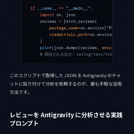
if
 __name__
 ==
 "__main__"
:
    import
 os, json
    reviews 
=
 fetch_reviews(
        package_name
=
os.environ[
"PACKAGE_NA
        credentials_path
=
os.environ[
"GOOGLE
    )
    print
(json.dumps(reviews, 
ensure_ascii
=
    # 期待される出力: rating/text/timesta
このスクリプトで取得した JSON を Antigravity のチャ
ットに貼り付けて分析を依頼するのが、最も手軽な活用
方法です。
レビューを Antigravity に分析させる実践
プロンプト