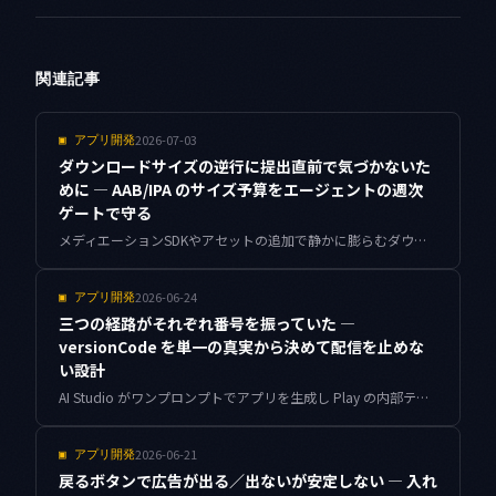
関連記事
2026-07-03
▣
アプリ開発
ダウンロードサイズの逆行に提出直前で気づかないた
めに — AAB/IPA のサイズ予算をエージェントの週次
ゲートで守る
メディエーションSDKやアセットの追加で静かに膨らむダウンロードサイズに、bundletool と App Thinning レポートを使ったサイズ台帳・予算ゲート・増分の内訳特定で歯止めをかける設計をまとめます。
2026-06-24
▣
アプリ開発
三つの経路がそれぞれ番号を振っていた —
versionCode を単一の真実から決めて配信を止めな
い設計
AI Studio がワンプロンプトでアプリを生成し Play の内部テストへそのまま上げられるようになった結果、人手・CI・エージェントの三経路が別々に versionCode を採番して衝突するようになりました。番号を単一の真実から決め、アップロード前に照合するガードまでを実装つきで整理します。
2026-06-21
▣
アプリ開発
戻るボタンで広告が出る／出ないが安定しない — 入れ