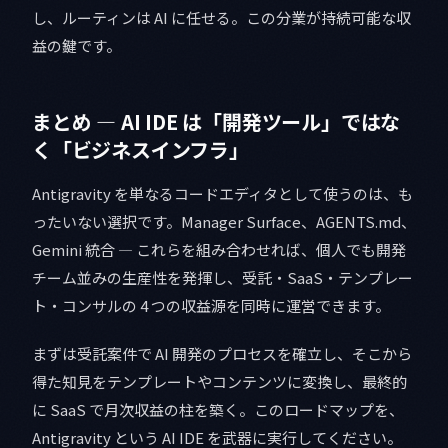
し、ルーティンは AI に任せる。この分業が持続可能な収
益の鍵です。
まとめ — AI IDE は「開発ツール」ではな
く「ビジネスインフラ」
Antigravity を単なるコードエディタとして使うのは、も
ったいない選択です。Manager Surface、AGENTS.md、
Gemini 統合 — これらを組み合わせれば、個人でも開発
チーム並みの生産性を発揮し、受託・SaaS・テンプレー
ト・コンサルの 4 つの収益源を同時に運営できます。
まずは受託案件で AI 開発のプロセスを確立し、そこから
得た知見をテンプレートやコンテンツに変換し、最終的
に SaaS で月次収益の柱を築く。このロードマップを、
Antigravity という AI IDE を武器に実行してください。