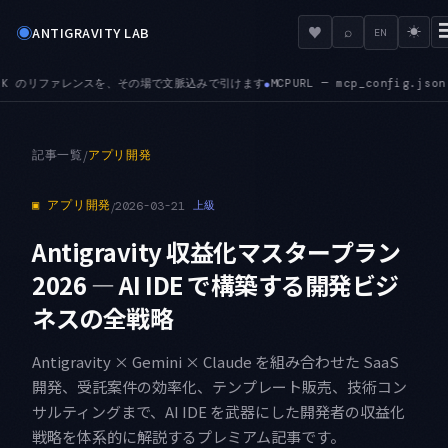
◉
♥
ANTIGRAVITY LAB
⌕
☀
EN
— mcp_config.json が serverUrl に加えて url も受け付けるように
記事一覧
/
アプリ開発
▣
アプリ開発
/
2026-03-21
上級
Antigravity 収益化マスタープラン
2026 — AI IDE で構築する開発ビジ
ネスの全戦略
Antigravity × Gemini × Claude を組み合わせた SaaS
開発、受託案件の効率化、テンプレート販売、技術コン
サルティングまで、AI IDE を武器にした開発者の収益化
戦略を体系的に解説するプレミアム記事です。