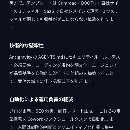
両方で。テンプレートは Gumroad + BOOTH + 自社サイ
トの 3 チャネル。SaaS は自社ドメインで運営。1 つのチ
ャネルが閉じても収益がゼロにならない構造を作りま
す。
技術的な堅牢性
Antigravity の AGENTS.md にセキュリティルール、テス
ト必須要件、コーディング規約を明文化。エージェント
が品質基準を自動的に遵守する仕組みを構築すること
で、案件の増加に伴う品質低下を防ぎます。
自動化による運用負荷の軽減
ブログ更新、SEO 分析、顧客レポート生成 — これらの定
型業務を Cowork のスケジュールタスクで自動化しま
す。人間は戦略的判断とクリエイティブな作業に集中