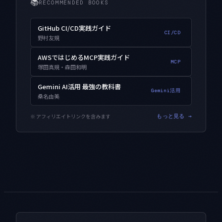
📚
RECOMMENDED BOOKS
GitHub CI/CD実践ガイド
CI/CD
野村友規
AWSではじめるMCP実践ガイド
MCP
塚田真規・森田和明
Gemini AI活用 最強の教科書
Gemini活用
桑名由美
※ アフィリエイトリンクを含みます
もっと見る →