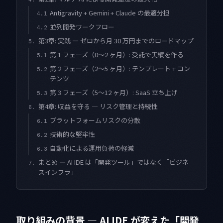
Antigravity + Gemini + Claude の最適分担
4.1
並列開発ワークフロー
4.2
第3章: 実践 — ゼロから月 30 万円までのロードマップ
5.
第 1 フェーズ（0〜2 ヶ月）: 受託で実績を作る
5.1
第 2 フェーズ（2〜5 ヶ月）: テンプレート + コン
5.2
テンツ
第 3 フェーズ（5〜12 ヶ月）: SaaS 立ち上げ
5.3
第4章: 収益を守る — リスク管理と持続性
6.
プラットフォームリスクの分散
6.1
技術的な堅牢性
6.2
自動化による運用負荷の軽減
6.3
まとめ — AI IDE は「開発ツール」ではなく「ビジネ
7.
スインフラ」
取り組みの背景 — AI IDE が変えた「開発