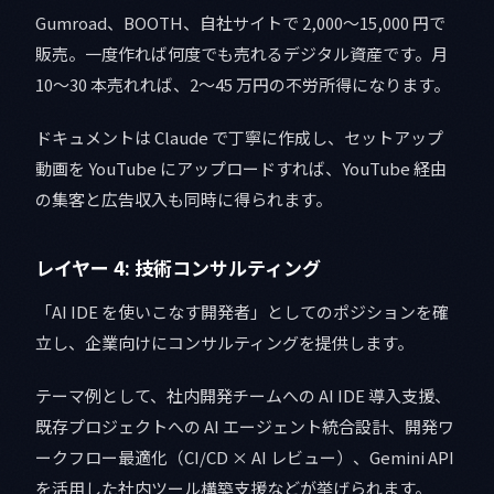
Gumroad、BOOTH、自社サイトで 2,000〜15,000 円で
販売。一度作れば何度でも売れるデジタル資産です。月
10〜30 本売れれば、2〜45 万円の不労所得になります。
ドキュメントは Claude で丁寧に作成し、セットアップ
動画を YouTube にアップロードすれば、YouTube 経由
の集客と広告収入も同時に得られます。
レイヤー 4: 技術コンサルティング
「AI IDE を使いこなす開発者」としてのポジションを確
立し、企業向けにコンサルティングを提供します。
テーマ例として、社内開発チームへの AI IDE 導入支援、
既存プロジェクトへの AI エージェント統合設計、開発ワ
ークフロー最適化（CI/CD × AI レビュー）、Gemini API
を活用した社内ツール構築支援などが挙げられます。