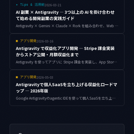
2026-03-21
✦
Tips & 活用術
AI 副業 × Antigravity — 3つ以上の AI を掛け合わせ
て始める開発副業の実践ガイド
Antigravity × Gemini × Claude × Rork を組み合わせ、Web アプリ開発・SaaS 運営・受託開発などの技術系副業で収益を上げる方法を、具体的なワークフローとともに解説します。
2026-03-16
▣
アプリ開発
Antigravity で収益化アプリ開発 — Stripe 課金実装
からストア公開・月額収益化まで
Antigravity を使ってアプリに Stripe 課金を実装し、App Store・Google Play で収益化する方法。サブスクリプション設計、In-App Purchase、Webhook の冪等性、Stripe と IAP の状態統合まで、個人開発の実運用から解説します。
2026-05-03
▣
アプリ開発
Antigravityで個人SaaSを立ち上げる収益化ロードマ
ップ — 2026年版
Google Antigravityのagentic IDEを使って個人SaaSを立ち上げ、実際に収益化するまでに踏むべき判断ステップを、料金構造・モデル選定・課金モデル・リテンションまで含めて2026年時点の現実に即して整理した実践ロードマップです。