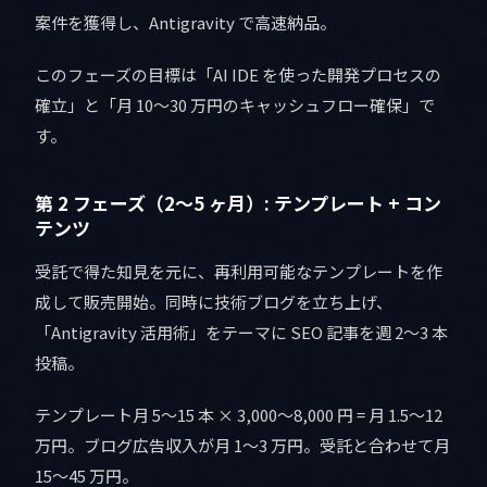
案件を獲得し、Antigravity で高速納品。
このフェーズの目標は「AI IDE を使った開発プロセスの
確立」と「月 10〜30 万円のキャッシュフロー確保」で
す。
第 2 フェーズ（2〜5 ヶ月）: テンプレート + コン
テンツ
受託で得た知見を元に、再利用可能なテンプレートを作
成して販売開始。同時に技術ブログを立ち上げ、
「Antigravity 活用術」をテーマに SEO 記事を週 2〜3 本
投稿。
テンプレート月 5〜15 本 × 3,000〜8,000 円 = 月 1.5〜12
万円。ブログ広告収入が月 1〜3 万円。受託と合わせて月
15〜45 万円。