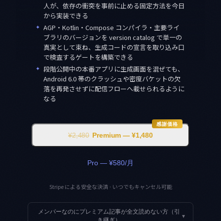
人が、依存の衝突を事前に止める固定方法を今日
から実装できる
✦
AGP・Kotlin・Compose コンパイラ・主要ライ
ブラリのバージョンを version catalog で単一の
真実として束ね、生成コードの宣言を取り込み口
で検査するゲートを構築できる
✦
段階公開中の本番アプリに生成画面を混ぜても、
Android 6.0 帯のクラッシュや密度バケットの欠
落を再発させずに配信フローへ載せられるように
なる
感謝価格
¥2,480
Premium — ¥1,480
Pro — ¥580/月
Stripe による安全な決済 · いつでもキャンセル可能
メンバーなのにプレミアム記事が全文読めない方（引
▾
き継ぎ）