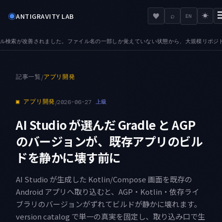
◉
♥
ANTIGRAVITY LAB
⌕
☀
EN
えていない状態から、大規模リポジトリでも目的のファイルへ辿り着けます
AUDIO — 
●
記事一覧
/
アプリ開発
▣
アプリ開発
/
2026-06-27
上級
AI Studio が選んだ Gradle と AGP
のバージョンが、既存アプリのビル
ドを静かに壊す前に
AI Studio が生成した Kotlin/Compose 画面を既存の
Android アプリへ取り込むと、AGP・Kotlin・依存ライ
ブラリのバージョンがずれてビルドが静かに壊れます。
version catalog で単一の真実を固定し、取り込み口で生