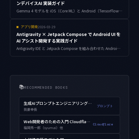
ンデバイスAI 実装ガイド
Gemma 4 モデルを iOS（Core ML）と Android（TensorFlow Lite / AI Core）の両プラットフォームに本番統合する手順を、Antigravity で AI 支援しながら詳解。モデル変換・量子化・審査対策まで。
2026-03-29
▣
アプリ開発
Antigravity × Jetpack Compose で Android UI を
AI アシスト開発する実践ガイド
Antigravity IDE と Jetpack Compose を組み合わせた Android UI 開発の実践手法を解説。AI によるコンポーネント生成、プレビュー活用、テーマ設計まで具体的なコード例とともに紹介します。
📚
RECOMMENDED BOOKS
生成AIプロンプトエンジニアリング入門
プロンプト
我妻幸長
Web開発者のための入門 Cloudflare Workers
Cloudflare
福岡秀一郎（syumai）他