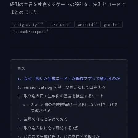
成側の宣言を検査するゲートの設計を、実測とコードで
まとめました。
436
3
27
2
antigravity
ai-studio
android
gradle
4
jetpack-compose
目次
なぜ「動いた生成コード」が既存アプリで壊れるのか
1.
version catalog を単一の真実として固定する
2.
取り込み口で生成側の宣言を検査するゲート
3.
Gradle 側の最終防衛線 — 意図しない引き上げを
3.1
失敗させる
三層で守ると決めておく
4.
取り込み後に必ず確認する3点
5.
どこまで生成に任せ、どこを自分で握るか
6.