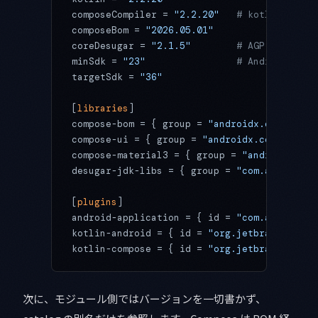
composeCompiler = 
"2.2.20"
   # kotlin と一
composeBom = 
"2026.05.01"
coreDesugar = 
"2.1.5"
        # AGP メジャ
minSdk = 
"23"
                # Android
targetSdk = 
"36"
[
libraries
]
compose-bom = { group = 
"androidx.compose"
,
compose-ui = { group = 
"androidx.compose.ui
compose-material3 = { group = 
"androidx.com
desugar-jdk-libs = { group = 
"com.android.t
[
plugins
]
android-application = { id = 
"com.android.a
kotlin-android = { id = 
"org.jetbrains.kotl
kotlin-compose = { id = 
"org.jetbrains.kotl
次に、モジュール側ではバージョンを一切書かず、