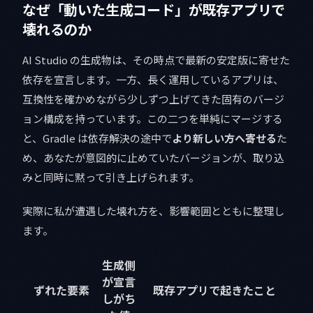
なぜ「動いた生成コード」が既存アプリで
壊れるのか
AI Studio の生成物は、その時点で最新の安定版に寄せた
依存を宣言します。一方、長く運用しているアプリは、
互換性を確かめながら少しずつ上げてきた固有のバージ
ョン構成を持っています。この二つを単純にマージする
と、Gradle は依存解決の途中で
より新しい方へ寄せる
た
め、あなたが意図的に止めていたバージョンが、取り込
みと同時に黙って引き上げられます。
実際に私が遭遇した壊れ方を、影響範囲とともに整理し
ます。
生成側
が宣言
ずれた要素
既存アプリで起きたこと
しがち