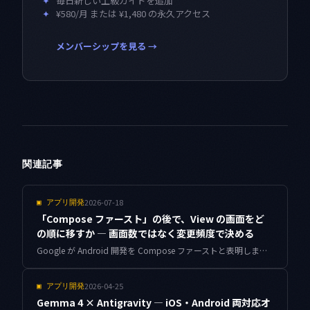
✦
毎日新しい上級ガイドを追加
✦
¥580/月 または ¥1,480 の永久アクセス
メンバーシップを見る →
関連記事
2026-07-18
▣
アプリ開発
「Compose ファースト」の後で、View の画面をど
の順に移すか — 画面数ではなく変更頻度で決める
Google が Android 開発を Compose ファーストと表明しました。View ベースの画面をどの順で移すかを、画面数ではなく git の変更履歴から決める判断軸と、実際に動かしたスコアリングスクリプトをまとめます。
2026-04-25
▣
アプリ開発
Gemma 4 × Antigravity — iOS・Android 両対応オ