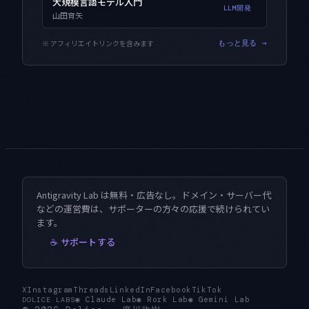
大規模言語モデル入門
LLM開発
山田育矢
※ アフィリエイトリンクを含みます
もっと見る →
Antigravity Lab は無料・広告なし。ドメイン・サーバー代
などの運営費は、サポーターの方々の応援で続けられてい
ます。
☕ サポートする
X
Instagram
Threads
LinkedIn
Facebook
TikTok
◉
Claude Lab
◉
Rork Lab
◉
Gemini Lab
DOLICE LABS