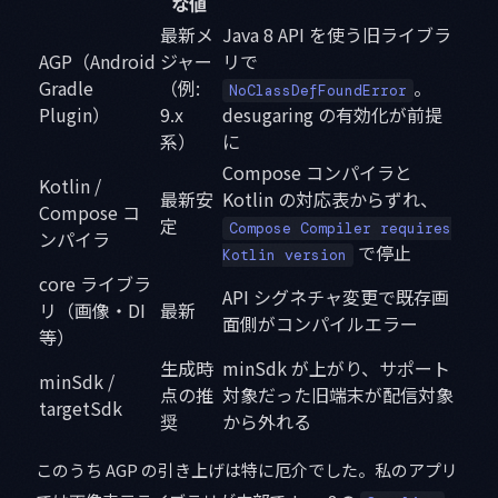
な値
最新メ
Java 8 API を使う旧ライブラ
AGP（Android
ジャー
リで
Gradle
（例:
。
NoClassDefFoundError
Plugin）
9.x
desugaring の有効化が前提
系）
に
Compose コンパイラと
Kotlin /
最新安
Kotlin の対応表からずれ、
Compose コ
定
Compose Compiler requires
ンパイラ
で停止
Kotlin version
core ライブラ
API シグネチャ変更で既存画
リ（画像・DI
最新
面側がコンパイルエラー
等）
生成時
minSdk が上がり、サポート
minSdk /
点の推
対象だった旧端末が配信対象
targetSdk
奨
から外れる
このうち AGP の引き上げは特に厄介でした。私のアプリ