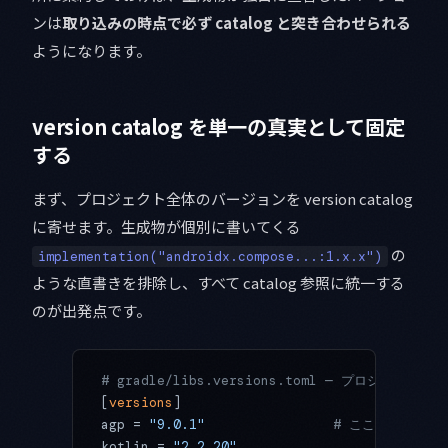
ンは
取り込みの時点で必ず catalog と突き合わせられる
ようになります。
version catalog を単一の真実として固定
する
まず、プロジェクト全体のバージョンを version catalog
に寄せます。生成物が個別に書いてくる
の
implementation("androidx.compose...:1.x.x")
ような直書きを排除し、すべて catalog 参照に統一する
のが出発点です。
# gradle/libs.versions.toml — プロジェ
[
versions
]
agp = 
"9.0.1"
                # ここで止め
kotlin = 
"2.2.20"