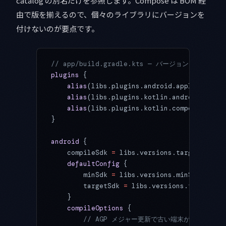
catalog の別名だけを参照します。Compose は BOM 経
由で版を揃えるので、個々のライブラリにバージョンを
付けないのが要点です。
// app/build.gradle.kts — バージョンは書かな
plugins
 {
    alias
(libs.plugins.android.application)
    alias
(libs.plugins.kotlin.android)
    alias
(libs.plugins.kotlin.compose)
}
android
 {
    compileSdk 
=
 libs.versions.targetSdk.
ge
    defaultConfig
 {
        minSdk 
=
 libs.versions.minSdk.
get
()
        targetSdk 
=
 libs.versions.targetSdk
    }
    compileOptions
 {
        // AGP メジャー更新で古い端末が落ちないよう