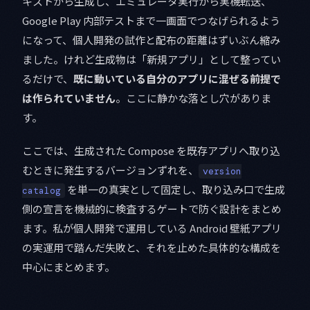
キストから生成し、エミュレータ実行から実機転送、
Google Play 内部テストまで一画面でつなげられるよう
になって、個人開発の試作と配布の距離はずいぶん縮み
ました。けれど生成物は「新規アプリ」として整ってい
るだけで、
既に動いている自分のアプリに混ぜる前提で
は作られていません
。ここに静かな落とし穴がありま
す。
ここでは、生成された Compose を既存アプリへ取り込
むときに発生するバージョンずれを、
version
を単一の真実として固定し、取り込み口で生成
catalog
側の宣言を機械的に検査するゲートで防ぐ設計をまとめ
ます。私が個人開発で運用している Android 壁紙アプリ
の実運用で踏んだ失敗と、それを止めた具体的な構成を
中心にまとめます。