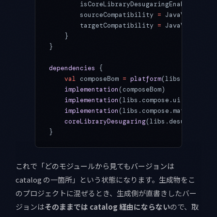
        isCoreLibraryDesugaringEnabled 
=
 tr
        sourceCompatibility 
=
 JavaVersion.V
        targetCompatibility 
=
 JavaVersion.V
    }
}
dependencies
 {
    val
 composeBom 
=
 platform
(libs.compose.
    implementation
(composeBom)
    implementation
(libs.compose.ui)
    implementation
(libs.compose.material3)
    coreLibraryDesugaring
(libs.desugar.jdk.
}
これで「どのモジュールから見てもバージョンは
catalog の一箇所」という状態になります。生成物をこ
のプロジェクトに混ぜるとき、生成側が直書きしたバー
ジョンは
そのままでは catalog 経由にならない
ので、取