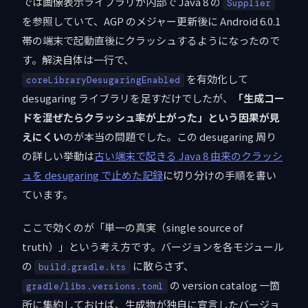
では画像表示ライブラリが内部で Java 8 の
Supplier
を参照していて、AGP のメジャー更新後に Android 6.0.1
帯の端末で起動直後にクラッシュするようになったので
す。解決自体は一行で、
を有効化して
coreLibraryDesugaringEnabled
desugaring ライブラリを足すだけでしたが、
「生成コー
ドを混ぜたらクラッシュ率が上がった」という因果が見
えにくい
のが本当の問題でした。この desugaring 周り
の詳しい挙動は
古い端末で起きる Java 8 由来のクラッシ
ュを desugaring で止めた記録
に切り分けの手順を書い
ています。
ここで効くのが「単一の真実（single source of
truth）」という考え方です。バージョンを各モジュール
の
に散らさず、
build.gradle.kts
の version catalog 一箇
gradle/libs.versions.toml
所に集約しておけば、生成物が独自に宣言したバージョ