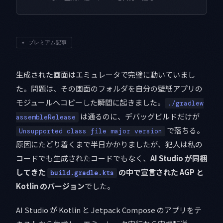
✦
プレミアム記事
生成された画面はエミュレータで完璧に動いていまし
た。問題は、その画面のフォルダを自分の壁紙アプリの
モジュールへコピーした瞬間に起きました。
./gradlew
は通るのに、デバッグビルドだけが
assembleRelease
で落ちる。
Unsupported class file major version
原因にたどり着くまで半日かかりましたが、犯人は私の
コードでも生成されたコードでもなく、
AI Studio が同梱
してきた
の中で宣言された AGP と
build.gradle.kts
Kotlin のバージョン
でした。
AI Studio が Kotlin と Jetpack Compose のアプリをテ