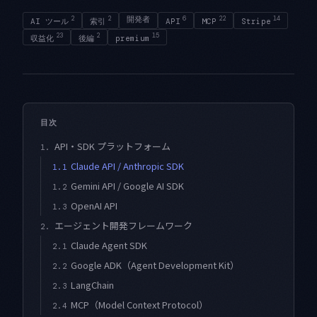
2
2
開発者
6
22
14
AI ツール
索引
API
MCP
Stripe
23
2
15
収益化
後編
premium
目次
API・SDK プラットフォーム
1.
Claude API / Anthropic SDK
1.1
Gemini API / Google AI SDK
1.2
OpenAI API
1.3
エージェント開発フレームワーク
2.
Claude Agent SDK
2.1
Google ADK（Agent Development Kit）
2.2
LangChain
2.3
MCP（Model Context Protocol）
2.4